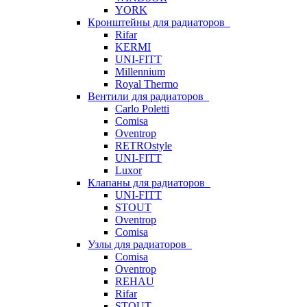
YORK
Кронштейны для радиаторов
Rifar
KERMI
UNI-FITT
Millennium
Royal Thermo
Вентили для радиаторов
Carlo Poletti
Comisa
Oventrop
RETROstyle
UNI-FITT
Luxor
Клапаны для радиаторов
UNI-FITT
STOUT
Oventrop
Comisa
Узлы для радиаторов
Comisa
Oventrop
REHAU
Rifar
STOUT