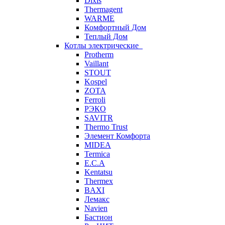
Dixis
Thermagent
WARME
Комфортный Дом
Теплый Дом
Котлы электрические
Protherm
Vaillant
STOUT
Kospel
ZOTA
Ferroli
РЭКО
SAVITR
Thermo Trust
Элемент Комфорта
MIDEA
Termica
E.C.A
Kentatsu
Thermex
BAXI
Лемакс
Navien
Бастион