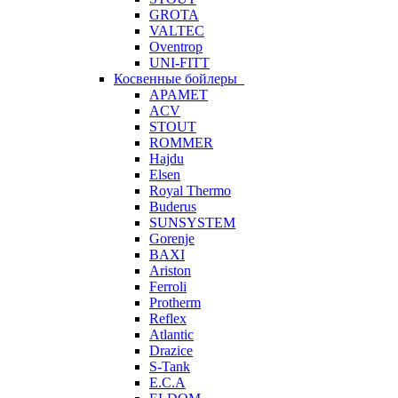
GROTA
VALTEC
Oventrop
UNI-FITT
Косвенные бойлеры
APAMET
ACV
STOUT
ROMMER
Hajdu
Elsen
Royal Thermo
Buderus
SUNSYSTEM
Gorenje
BAXI
Ariston
Ferroli
Protherm
Reflex
Atlantic
Drazice
S-Tank
E.C.A