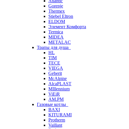
Atlantic
Gorenje
Thermex
Stiebel Eltron
ELDOM
Элемент Комфорта
Termica
MIDEA
METALAC
Трапы для душа
HL
TIM
TECE
VIEGA
Geberit
McAlpine
AlcaPLAST
MIllennium
ViEiR
AM.PM
Газовые котлы
BAXI
KITURAMI
Protherm
Vaillant