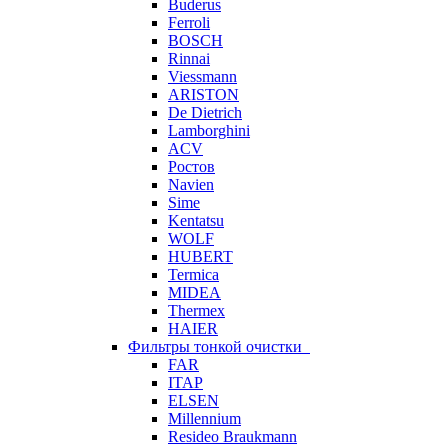
Buderus
Ferroli
BOSCH
Rinnai
Viessmann
ARISTON
De Dietrich
Lamborghini
ACV
Ростов
Navien
Sime
Kentatsu
WOLF
HUBERT
Termica
MIDEA
Thermex
HAIER
Фильтры тонкой очистки
FAR
ITAP
ELSEN
Millennium
Resideo Braukmann