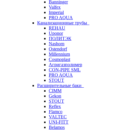
Banninger
Valfex
Imperial
PRO AQUA
Канализационные трубы
REHAU
Uponor
ПОЛИТЭК
Nashorn
Ostendorf
Millennium
Cosmoplast
Агригазполимер
CON-PIPE SML
PRO AQUA
STOUT
Расширительные баки
CIMM
Gekon
STOUT
Reflex
Flamco
VALTEC
UNI-FITT
Belamos