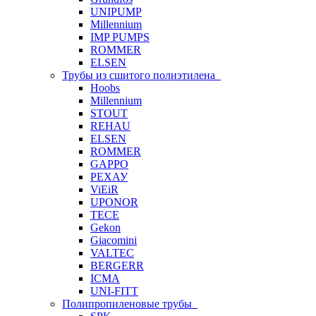
UNIPUMP
Millennium
IMP PUMPS
ROMMER
ELSEN
Трубы из сшитого полиэтилена
Hoobs
Millennium
STOUT
REHAU
ELSEN
ROMMER
GAPPO
РЕХАУ
ViEiR
UPONOR
TECE
Gekon
Giacomini
VALTEC
BERGERR
ICMA
UNI-FITT
Полипропиленовые трубы