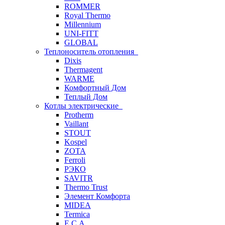
ROMMER
Royal Thermo
Millennium
UNI-FITT
GLOBAL
Теплоноситель отопления
Dixis
Thermagent
WARME
Комфортный Дом
Теплый Дом
Котлы электрические
Protherm
Vaillant
STOUT
Kospel
ZOTA
Ferroli
РЭКО
SAVITR
Thermo Trust
Элемент Комфорта
MIDEA
Termica
E.C.A