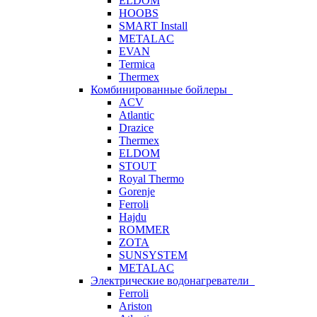
ELDOM
HOOBS
SMART Install
METALAC
EVAN
Termica
Thermex
Комбинированные бойлеры
ACV
Atlantic
Drazice
Thermex
ELDOM
STOUT
Royal Thermo
Gorenje
Ferroli
Hajdu
ROMMER
ZOTA
SUNSYSTEM
METALAC
Электрические водонагреватели
Ferroli
Ariston