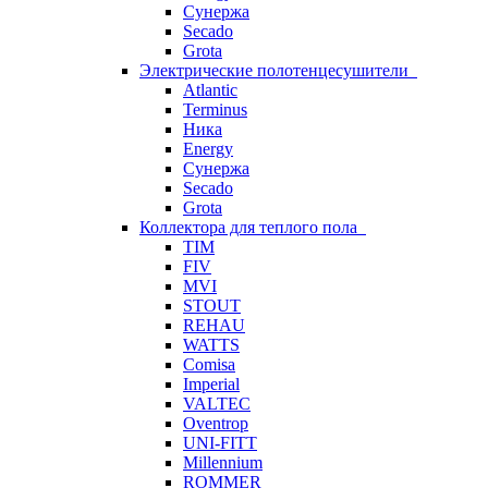
Сунержа
Secado
Grota
Электрические полотенцесушители
Atlantic
Terminus
Ника
Energy
Сунержа
Secado
Grota
Коллектора для теплого пола
TIM
FIV
MVI
STOUT
REHAU
WATTS
Comisa
Imperial
VALTEC
Oventrop
UNI-FITT
Millennium
ROMMER