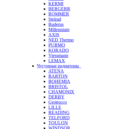
KERMI
BERGERR
ROMMER
Stelrad
Buderus
Millennium
AXIS
NED Thermo
PURMO
KORADO
Viessmann
LEMAX
Чугунные радиаторы
ATENA
BARTON
BOHEMIA
BRISTOL
CHAMONIX
DERBY
Grotescco
LILLE
READING
TELFORD
TOULON
WINDSOR