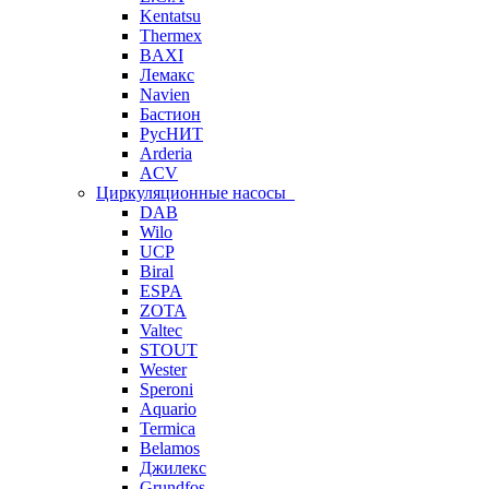
Kentatsu
Thermex
BAXI
Лемакс
Navien
Бастион
РусНИТ
Arderia
ACV
Циркуляционные насосы
DAB
Wilo
UCP
Biral
ESPA
ZOTA
Valtec
STOUT
Wester
Speroni
Aquario
Termica
Belamos
Джилекс
Grundfos