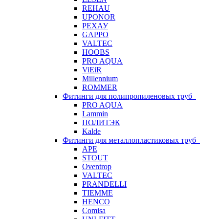
REHAU
UPONOR
РЕХАУ
GAPPO
VALTEC
HOOBS
PRO AQUA
ViEiR
Millennium
ROMMER
Фитинги для полипропиленовых труб
PRO AQUA
Lammin
ПОЛИТЭК
Kalde
Фитинги для металлопластиковых труб
APE
STOUT
Oventrop
VALTEC
PRANDELLI
TIEMME
HENCO
Comisa