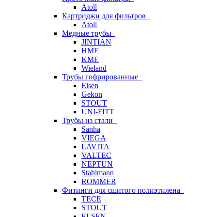
Atoll
Картриджи для фильтров
Atoll
Медные трубы
JINTIAN
HME
KME
Wieland
Трубы гофрированные
Elsen
Gekon
STOUT
UNI-FITT
Трубы из стали
Sanha
VIEGA
LAVITA
VALTEC
NEPTUN
Stahlmann
ROMMER
Фитинги для сшитого полиэтилена
TECE
STOUT
ELSEN