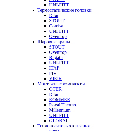
UNI-FITT
Термостатические головки
Rifar
STOUT
Comisa
UNI-FITT
Oventrop
Шаровые краны
STOUT
Oventrop
Bugatti
UNI-FITT
ITAP
FIV
VIEIR
Монтажные комплекты
OTER
Rifar
ROMMER
Royal Thermo
Millennium
UNI-FITT
GLOBAL
Теплоноситель отопления