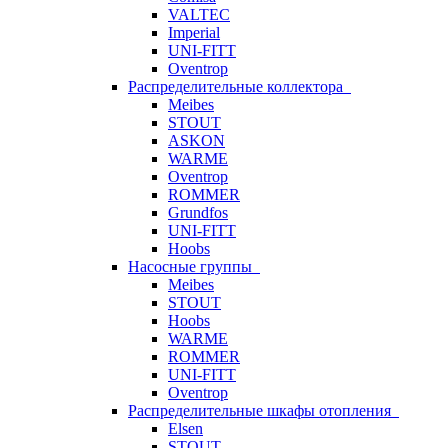
VALTEC
Imperial
UNI-FITT
Oventrop
Распределительные коллектора
Meibes
STOUT
ASKON
WARME
Oventrop
ROMMER
Grundfos
UNI-FITT
Hoobs
Насосные группы
Meibes
STOUT
Hoobs
WARME
ROMMER
UNI-FITT
Oventrop
Распределительные шкафы отопления
Elsen
STOUT