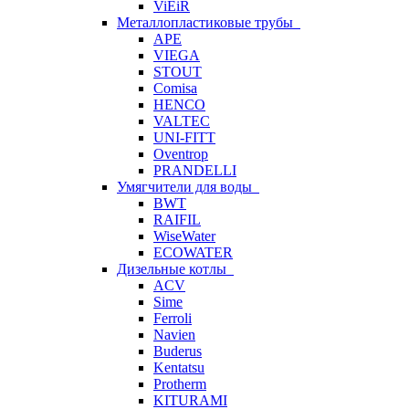
ViEiR
Металлопластиковые трубы
APE
VIEGA
STOUT
Comisa
HENCO
VALTEC
UNI-FITT
Oventrop
PRANDELLI
Умягчители для воды
BWT
RAIFIL
WiseWater
ECOWATER
Дизельные котлы
ACV
Sime
Ferroli
Navien
Buderus
Kentatsu
Protherm
KITURAMI