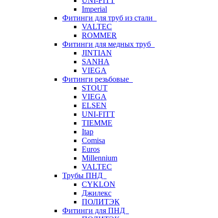
UNI-FITT
Imperial
Фитинги для труб из стали
VALTEC
ROMMER
Фитинги для медных труб
JINTIAN
SANHA
VIEGA
Фитинги резьбовые
STOUT
VIEGA
ELSEN
UNI-FITT
TIEMME
Itap
Comisa
Euros
Millennium
VALTEC
Трубы ПНД
CYKLON
Джилекс
ПОЛИТЭК
Фитинги для ПНД