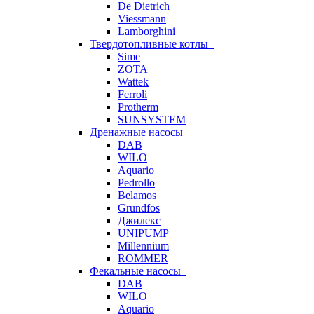
De Dietrich
Viessmann
Lamborghini
Твердотопливные котлы
Sime
ZOTA
Wattek
Ferroli
Protherm
SUNSYSTEM
Дренажные насосы
DAB
WILO
Aquario
Pedrollo
Belamos
Grundfos
Джилекс
UNIPUMP
Millennium
ROMMER
Фекальные насосы
DAB
WILO
Aquario