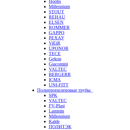
Hoobs
Millennium
STOUT
REHAU
ELSEN
ROMMER
GAPPO
РЕХАУ
ViEiR
UPONOR
TECE
Gekon
Giacomini
VALTEC
BERGERR
ICMA
UNI-FITT
Полипропиленовые трубы
SPK
VALTEC
FV-Plast
Lammin
Millennium
Kalde
ПОЛИТЭК