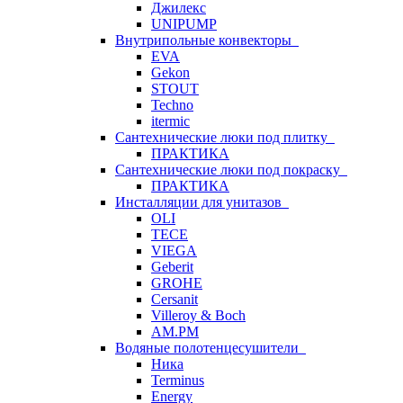
Джилекс
UNIPUMP
Внутрипольные конвекторы
EVA
Gekon
STOUT
Techno
itermic
Сантехнические люки под плитку
ПРАКТИКА
Сантехнические люки под покраску
ПРАКТИКА
Инсталляции для унитазов
OLI
TECE
VIEGA
Geberit
GROHE
Cersanit
Villeroy & Boch
AM.PM
Водяные полотенцесушители
Ника
Terminus
Energy