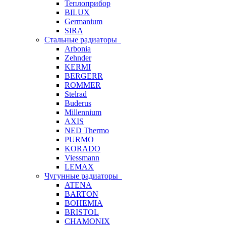
Теплоприбор
BILUX
Germanium
SIRA
Стальные радиаторы
Arbonia
Zehnder
KERMI
BERGERR
ROMMER
Stelrad
Buderus
Millennium
AXIS
NED Thermo
PURMO
KORADO
Viessmann
LEMAX
Чугунные радиаторы
ATENA
BARTON
BOHEMIA
BRISTOL
CHAMONIX