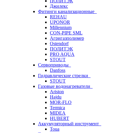
ПОЛИТЭК
Джилекс
Фитинги канализационные
REHAU
UPONOR
Millennium
CON-PIPE SML
Агригазполимер
Ostendorf
ПОЛИТЭК
PRO AQUA
STOUT
Сервоприводы
Danfoss
Гидравлические стрелки
STOUT
Газовые водонагреватели
Ariston
Hajdu
MOR-FLO
Termica
MIDEA
HUBERT
Аккумуляторный инструмент
Toua