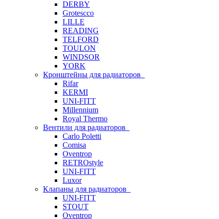
DERBY
Grotescco
LILLE
READING
TELFORD
TOULON
WINDSOR
YORK
Кронштейны для радиаторов
Rifar
KERMI
UNI-FITT
Millennium
Royal Thermo
Вентили для радиаторов
Carlo Poletti
Comisa
Oventrop
RETROstyle
UNI-FITT
Luxor
Клапаны для радиаторов
UNI-FITT
STOUT
Oventrop