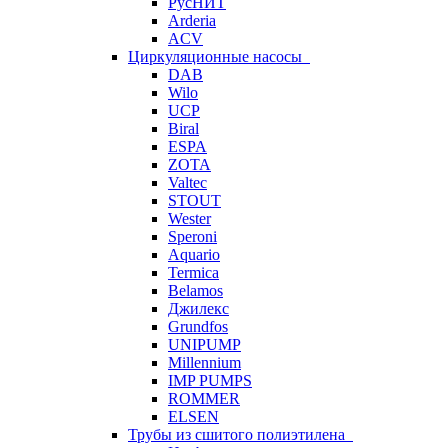
РусНИТ
Arderia
ACV
Циркуляционные насосы
DAB
Wilo
UCP
Biral
ESPA
ZOTA
Valtec
STOUT
Wester
Speroni
Aquario
Termica
Belamos
Джилекс
Grundfos
UNIPUMP
Millennium
IMP PUMPS
ROMMER
ELSEN
Трубы из сшитого полиэтилена