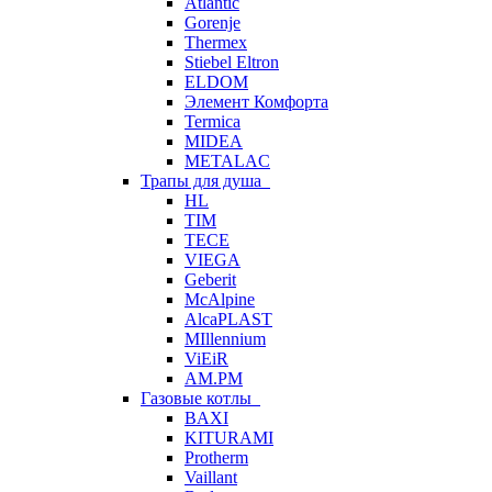
Atlantic
Gorenje
Thermex
Stiebel Eltron
ELDOM
Элемент Комфорта
Termica
MIDEA
METALAC
Трапы для душа
HL
TIM
TECE
VIEGA
Geberit
McAlpine
AlcaPLAST
MIllennium
ViEiR
AM.PM
Газовые котлы
BAXI
KITURAMI
Protherm
Vaillant