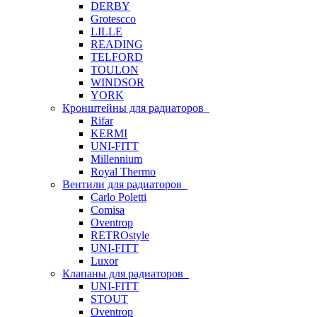
DERBY
Grotescco
LILLE
READING
TELFORD
TOULON
WINDSOR
YORK
Кронштейны для радиаторов
Rifar
KERMI
UNI-FITT
Millennium
Royal Thermo
Вентили для радиаторов
Carlo Poletti
Comisa
Oventrop
RETROstyle
UNI-FITT
Luxor
Клапаны для радиаторов
UNI-FITT
STOUT
Oventrop