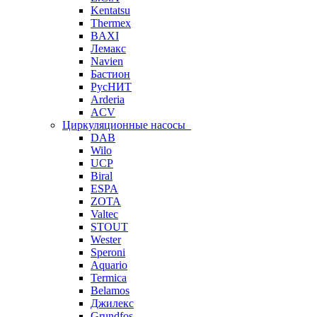
Kentatsu
Thermex
BAXI
Лемакс
Navien
Бастион
РусНИТ
Arderia
ACV
Циркуляционные насосы
DAB
Wilo
UCP
Biral
ESPA
ZOTA
Valtec
STOUT
Wester
Speroni
Aquario
Termica
Belamos
Джилекс
Grundfos