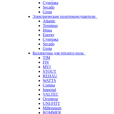
Сунержа
Secado
Grota
Электрические полотенцесушители
Atlantic
Terminus
Ника
Energy
Сунержа
Secado
Grota
Коллектора для теплого пола
TIM
FIV
MVI
STOUT
REHAU
WATTS
Comisa
Imperial
VALTEC
Oventrop
UNI-FITT
Millennium
ROMMER