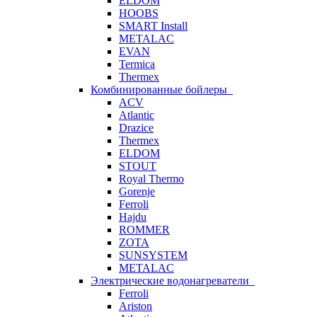
ELDOM
HOOBS
SMART Install
METALAC
EVAN
Termica
Thermex
Комбинированные бойлеры
ACV
Atlantic
Drazice
Thermex
ELDOM
STOUT
Royal Thermo
Gorenje
Ferroli
Hajdu
ROMMER
ZOTA
SUNSYSTEM
METALAC
Электрические водонагреватели
Ferroli
Ariston