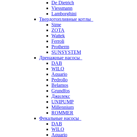
De Dietrich
Viessmann
Lamborghini
Твердотопливные котлы
Sime
ZOTA
Wattek
Ferroli
Protherm
SUNSYSTEM
Дренажные насосы
DAB
WILO
Aquario
Pedrollo
Belamos
Grundfos
Джилекс
UNIPUMP
Millennium
ROMMER
Фекальные насосы
DAB
WILO
Aquario