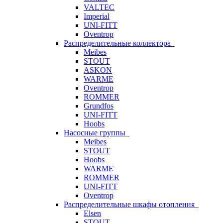
VALTEC
Imperial
UNI-FITT
Oventrop
Распределительные коллектора
Meibes
STOUT
ASKON
WARME
Oventrop
ROMMER
Grundfos
UNI-FITT
Hoobs
Насосные группы
Meibes
STOUT
Hoobs
WARME
ROMMER
UNI-FITT
Oventrop
Распределительные шкафы отопления
Elsen
STOUT