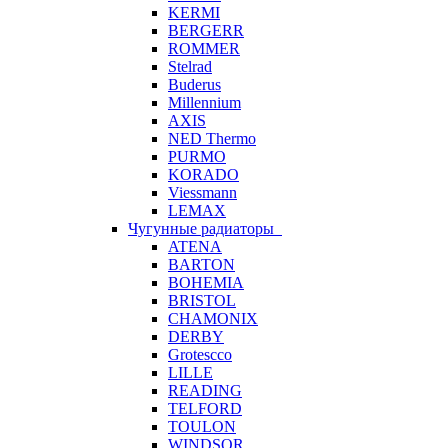
KERMI
BERGERR
ROMMER
Stelrad
Buderus
Millennium
AXIS
NED Thermo
PURMO
KORADO
Viessmann
LEMAX
Чугунные радиаторы
ATENA
BARTON
BOHEMIA
BRISTOL
CHAMONIX
DERBY
Grotescco
LILLE
READING
TELFORD
TOULON
WINDSOR