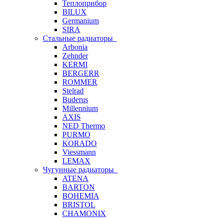
Теплоприбор
BILUX
Germanium
SIRA
Стальные радиаторы
Arbonia
Zehnder
KERMI
BERGERR
ROMMER
Stelrad
Buderus
Millennium
AXIS
NED Thermo
PURMO
KORADO
Viessmann
LEMAX
Чугунные радиаторы
ATENA
BARTON
BOHEMIA
BRISTOL
CHAMONIX