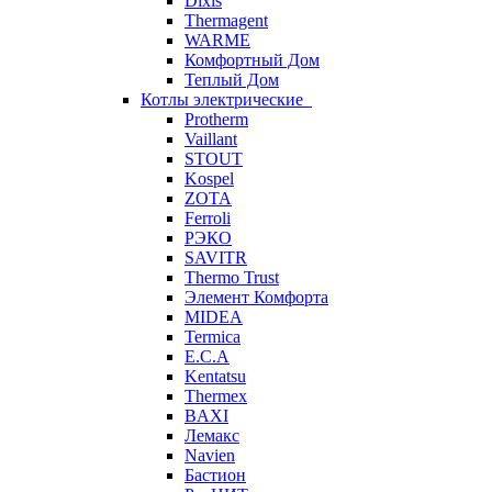
Dixis
Thermagent
WARME
Комфортный Дом
Теплый Дом
Котлы электрические
Protherm
Vaillant
STOUT
Kospel
ZOTA
Ferroli
РЭКО
SAVITR
Thermo Trust
Элемент Комфорта
MIDEA
Termica
E.C.A
Kentatsu
Thermex
BAXI
Лемакс
Navien
Бастион