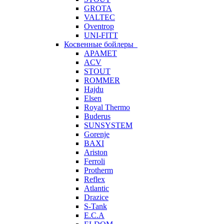
GROTA
VALTEC
Oventrop
UNI-FITT
Косвенные бойлеры
APAMET
ACV
STOUT
ROMMER
Hajdu
Elsen
Royal Thermo
Buderus
SUNSYSTEM
Gorenje
BAXI
Ariston
Ferroli
Protherm
Reflex
Atlantic
Drazice
S-Tank
E.C.A