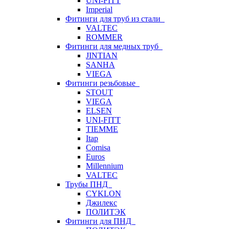
UNI-FITT
Imperial
Фитинги для труб из стали
VALTEC
ROMMER
Фитинги для медных труб
JINTIAN
SANHA
VIEGA
Фитинги резьбовые
STOUT
VIEGA
ELSEN
UNI-FITT
TIEMME
Itap
Comisa
Euros
Millennium
VALTEC
Трубы ПНД
CYKLON
Джилекс
ПОЛИТЭК
Фитинги для ПНД