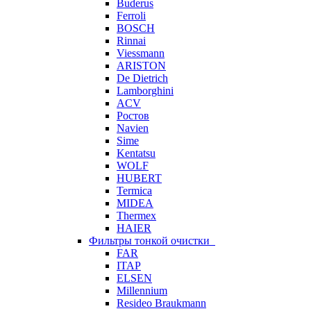
Buderus
Ferroli
BOSCH
Rinnai
Viessmann
ARISTON
De Dietrich
Lamborghini
ACV
Ростов
Navien
Sime
Kentatsu
WOLF
HUBERT
Termica
MIDEA
Thermex
HAIER
Фильтры тонкой очистки
FAR
ITAP
ELSEN
Millennium
Resideo Braukmann