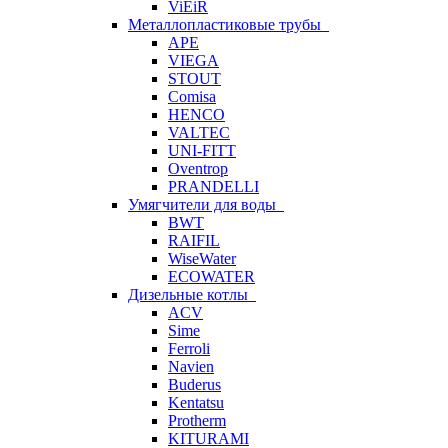
ViEiR
Металлопластиковые трубы
APE
VIEGA
STOUT
Comisa
HENCO
VALTEC
UNI-FITT
Oventrop
PRANDELLI
Умягчители для воды
BWT
RAIFIL
WiseWater
ECOWATER
Дизельные котлы
ACV
Sime
Ferroli
Navien
Buderus
Kentatsu
Protherm
KITURAMI