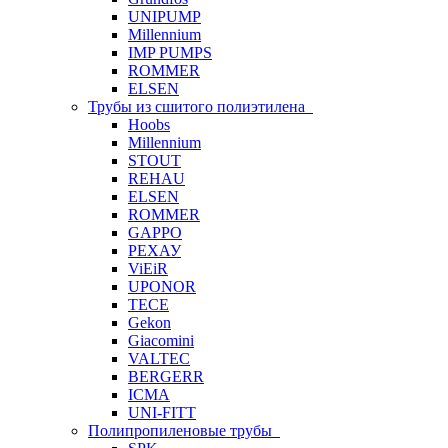
UNIPUMP
Millennium
IMP PUMPS
ROMMER
ELSEN
Трубы из сшитого полиэтилена
Hoobs
Millennium
STOUT
REHAU
ELSEN
ROMMER
GAPPO
РЕХАУ
ViEiR
UPONOR
TECE
Gekon
Giacomini
VALTEC
BERGERR
ICMA
UNI-FITT
Полипропиленовые трубы