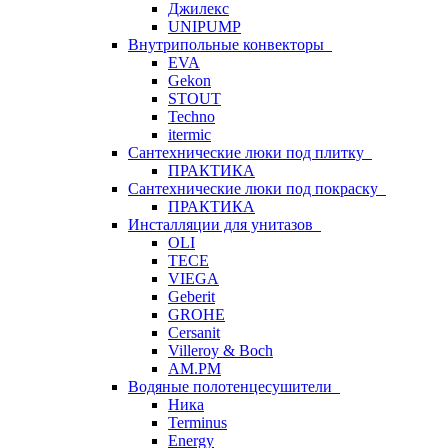
Джилекс
UNIPUMP
Внутрипольные конвекторы
EVA
Gekon
STOUT
Techno
itermic
Сантехнические люки под плитку
ПРАКТИКА
Сантехнические люки под покраску
ПРАКТИКА
Инсталляции для унитазов
OLI
TECE
VIEGA
Geberit
GROHE
Cersanit
Villeroy & Boch
AM.PM
Водяные полотенцесушители
Ника
Terminus
Energy