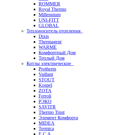
ROMMER
Royal Thermo
Millennium
UNI-FITT
GLOBAL
Теплоноситель отопления
Dixis
Thermagent
WARME
Комфортный Дом
Теплый Дом
Котлы электрические
Protherm
Vaillant
STOUT
Kospel
ZOTA
Ferroli
РЭКО
SAVITR
Thermo Trust
Элемент Комфорта
MIDEA
Termica
E.C.A