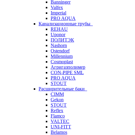
Banninger
Valfex
Imperial
PRO AQUA
Канализационные трубы
REHAU
Uponor
ПОЛИТЭК
Nashorn
Ostendorf
Millennium
Cosmoplast
Агригазполимер
CON-PIPE SML
PRO AQUA
STOUT
Расширительные баки
CIMM
Gekon
STOUT
Reflex
Flamco
VALTEC
UNI-FITT
Belamos