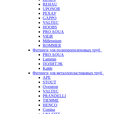
REHAU
UPONOR
РЕХАУ
GAPPO
VALTEC
HOOBS
PRO AQUA
ViEiR
Millennium
ROMMER
Фитинги для полипропиленовых труб
PRO AQUA
Lammin
ПОЛИТЭК
Kalde
Фитинги для металлопластиковых труб
APE
STOUT
Oventrop
VALTEC
PRANDELLI
TIEMME
HENCO
Comisa