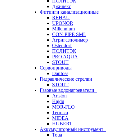
ПОЛИТЭК
Джилекс
Фитинги канализационные
REHAU
UPONOR
Millennium
CON-PIPE SML
Агригазполимер
Ostendorf
ПОЛИТЭК
PRO AQUA
STOUT
Сервоприводы
Danfoss
Гидравлические стрелки
STOUT
Газовые водонагреватели
Ariston
Hajdu
MOR-FLO
Termica
MIDEA
HUBERT
Аккумуляторный инструмент
Toua