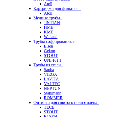
Atoll
Картриджи для фильтров
Atoll
Медные трубы
JINTIAN
HME
KME
Wieland
Трубы гофрированные
Elsen
Gekon
STOUT
UNI-FITT
Трубы из стали
Sanha
VIEGA
LAVITA
VALTEC
NEPTUN
Stahlmann
ROMMER
Фитинги для сшитого полиэтилена
TECE
STOUT
ELSEN