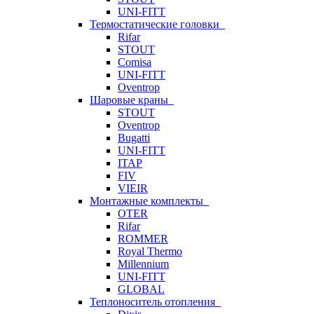
UNI-FITT
Термостатические головки
Rifar
STOUT
Comisa
UNI-FITT
Oventrop
Шаровые краны
STOUT
Oventrop
Bugatti
UNI-FITT
ITAP
FIV
VIEIR
Монтажные комплекты
OTER
Rifar
ROMMER
Royal Thermo
Millennium
UNI-FITT
GLOBAL
Теплоноситель отопления