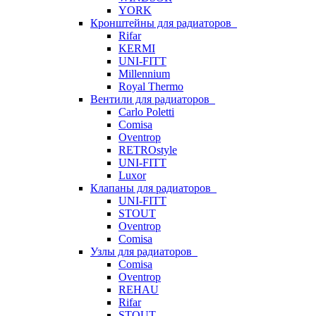
YORK
Кронштейны для радиаторов
Rifar
KERMI
UNI-FITT
Millennium
Royal Thermo
Вентили для радиаторов
Carlo Poletti
Comisa
Oventrop
RETROstyle
UNI-FITT
Luxor
Клапаны для радиаторов
UNI-FITT
STOUT
Oventrop
Comisa
Узлы для радиаторов
Comisa
Oventrop
REHAU
Rifar
STOUT