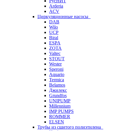
РусНИТ
Arderia
ACV
Циркуляционные насосы
DAB
Wilo
UCP
Biral
ESPA
ZOTA
Valtec
STOUT
Wester
Speroni
Aquario
Termica
Belamos
Джилекс
Grundfos
UNIPUMP
Millennium
IMP PUMPS
ROMMER
ELSEN
Трубы из сшитого полиэтилена