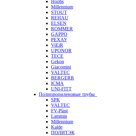
Hoobs
Millennium
STOUT
REHAU
ELSEN
ROMMER
GAPPO
РЕХАУ
ViEiR
UPONOR
TECE
Gekon
Giacomini
VALTEC
BERGERR
ICMA
UNI-FITT
Полипропиленовые трубы
SPK
VALTEC
FV-Plast
Lammin
Millennium
Kalde
ПОЛИТЭК