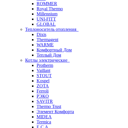
ROMMER
Royal Thermo
Millennium
UNI-FITT
GLOBAL
Теплоноситель отопления
Dixis
Thermagent
WARME
Комфортный Дом
Теплый Дом
Котлы электрические
Protherm
Vaillant
STOUT
Kospel
ZOTA
Ferroli
РЭКО
SAVITR
Thermo Trust
Элемент Комфорта
MIDEA
Termica
E.C.A