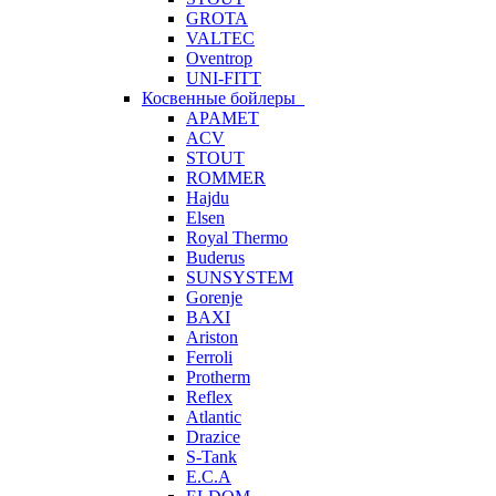
GROTA
VALTEC
Oventrop
UNI-FITT
Косвенные бойлеры
APAMET
ACV
STOUT
ROMMER
Hajdu
Elsen
Royal Thermo
Buderus
SUNSYSTEM
Gorenje
BAXI
Ariston
Ferroli
Protherm
Reflex
Atlantic
Drazice
S-Tank
E.C.A