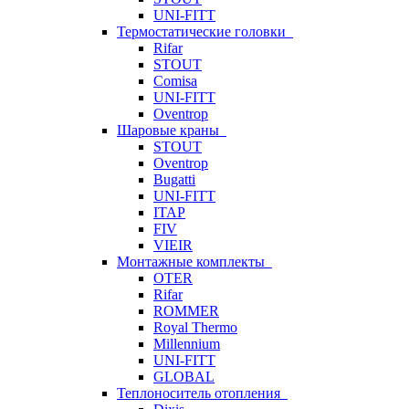
UNI-FITT
Термостатические головки
Rifar
STOUT
Comisa
UNI-FITT
Oventrop
Шаровые краны
STOUT
Oventrop
Bugatti
UNI-FITT
ITAP
FIV
VIEIR
Монтажные комплекты
OTER
Rifar
ROMMER
Royal Thermo
Millennium
UNI-FITT
GLOBAL
Теплоноситель отопления