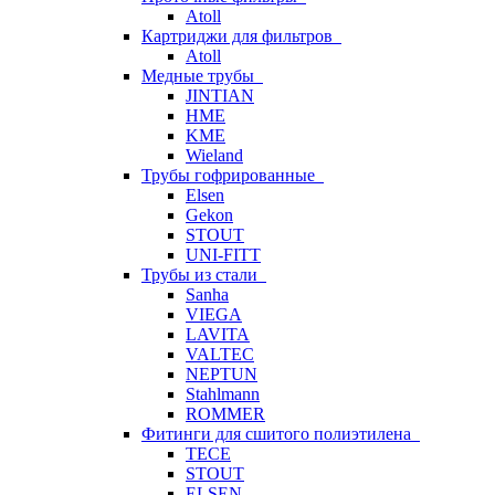
Atoll
Картриджи для фильтров
Atoll
Медные трубы
JINTIAN
HME
KME
Wieland
Трубы гофрированные
Elsen
Gekon
STOUT
UNI-FITT
Трубы из стали
Sanha
VIEGA
LAVITA
VALTEC
NEPTUN
Stahlmann
ROMMER
Фитинги для сшитого полиэтилена
TECE
STOUT
ELSEN