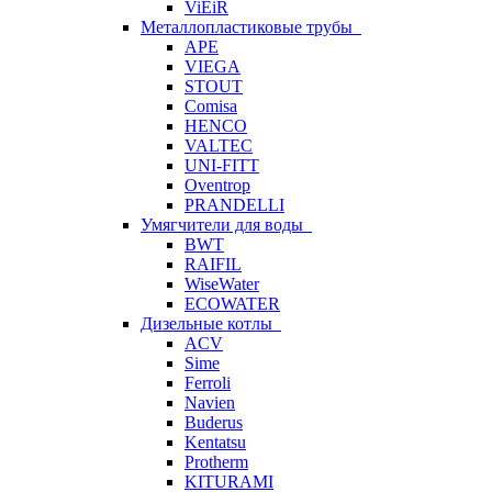
ViEiR
Металлопластиковые трубы
APE
VIEGA
STOUT
Comisa
HENCO
VALTEC
UNI-FITT
Oventrop
PRANDELLI
Умягчители для воды
BWT
RAIFIL
WiseWater
ECOWATER
Дизельные котлы
ACV
Sime
Ferroli
Navien
Buderus
Kentatsu
Protherm
KITURAMI