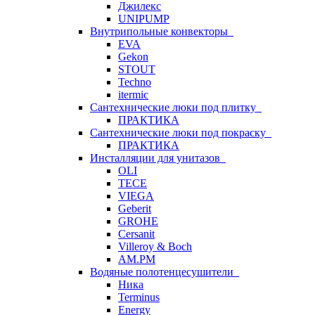
Джилекс
UNIPUMP
Внутрипольные конвекторы
EVA
Gekon
STOUT
Techno
itermic
Сантехнические люки под плитку
ПРАКТИКА
Сантехнические люки под покраску
ПРАКТИКА
Инсталляции для унитазов
OLI
TECE
VIEGA
Geberit
GROHE
Cersanit
Villeroy & Boch
AM.PM
Водяные полотенцесушители
Ника
Terminus
Energy