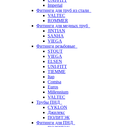
UNI-FITT
Imperial
Фитинги для труб из стали
VALTEC
ROMMER
Фитинги для медных труб
JINTIAN
SANHA
VIEGA
Фитинги резьбовые
STOUT
VIEGA
ELSEN
UNI-FITT
TIEMME
Itap
Comisa
Euros
Millennium
VALTEC
Трубы ПНД
CYKLON
Джилекс
ПОЛИТЭК
Фитинги для ПНД