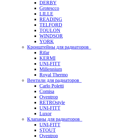
DERBY
Grotescco
LILLE
READING
TELFORD
TOULON
WINDSOR
YORK
Кронштейны для радиаторов
Rifar
KERMI
UNI-FITT
Millennium
Royal Thermo
Вентили для радиаторов
Carlo Poletti
Comisa
Oventrop
RETROstyle
UNI-FITT
Luxor
Клапаны для радиаторов
UNI-FITT
STOUT
Oventrop