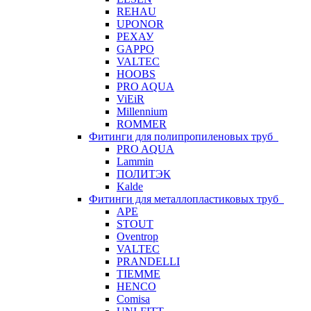
REHAU
UPONOR
РЕХАУ
GAPPO
VALTEC
HOOBS
PRO AQUA
ViEiR
Millennium
ROMMER
Фитинги для полипропиленовых труб
PRO AQUA
Lammin
ПОЛИТЭК
Kalde
Фитинги для металлопластиковых труб
APE
STOUT
Oventrop
VALTEC
PRANDELLI
TIEMME
HENCO
Comisa