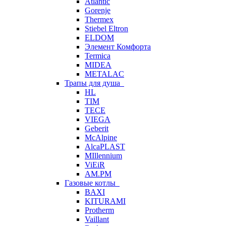
Atlantic
Gorenje
Thermex
Stiebel Eltron
ELDOM
Элемент Комфорта
Termica
MIDEA
METALAC
Трапы для душа
HL
TIM
TECE
VIEGA
Geberit
McAlpine
AlcaPLAST
MIllennium
ViEiR
AM.PM
Газовые котлы
BAXI
KITURAMI
Protherm
Vaillant