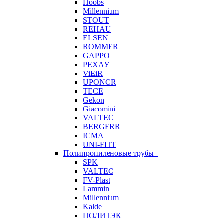
Hoobs
Millennium
STOUT
REHAU
ELSEN
ROMMER
GAPPO
РЕХАУ
ViEiR
UPONOR
TECE
Gekon
Giacomini
VALTEC
BERGERR
ICMA
UNI-FITT
Полипропиленовые трубы
SPK
VALTEC
FV-Plast
Lammin
Millennium
Kalde
ПОЛИТЭК