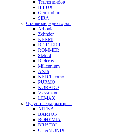
Теплоприбор
BILUX
Germanium
SIRA
Стальные радиаторы
Arbonia
Zehnder
KERMI
BERGERR
ROMMER
Stelrad
Buderus
Millennium
AXIS
NED Thermo
PURMO
KORADO
Viessmann
LEMAX
Чугунные радиаторы
ATENA
BARTON
BOHEMIA
BRISTOL
CHAMONIX