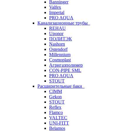
Banninger
Valfex
Imperial
PRO AQUA
Канализационные трубы
REHAU
Uponor
ПОЛИТЭК
Nashorn
Ostendorf
Millennium
Cosmoplast
Агригазполимер
CON-PIPE SML
PRO AQUA
STOUT
Расширительные баки
CIMM
Gekon
STOUT
Reflex
Flamco
VALTEC
UNI-FITT
Belamos