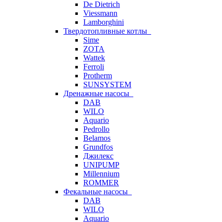
De Dietrich
Viessmann
Lamborghini
Твердотопливные котлы
Sime
ZOTA
Wattek
Ferroli
Protherm
SUNSYSTEM
Дренажные насосы
DAB
WILO
Aquario
Pedrollo
Belamos
Grundfos
Джилекс
UNIPUMP
Millennium
ROMMER
Фекальные насосы
DAB
WILO
Aquario