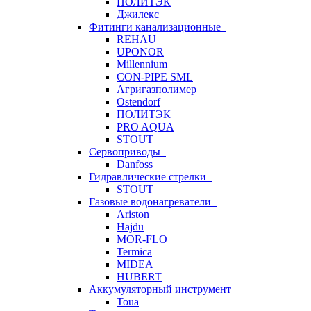
ПОЛИТЭК
Джилекс
Фитинги канализационные
REHAU
UPONOR
Millennium
CON-PIPE SML
Агригазполимер
Ostendorf
ПОЛИТЭК
PRO AQUA
STOUT
Сервоприводы
Danfoss
Гидравлические стрелки
STOUT
Газовые водонагреватели
Ariston
Hajdu
MOR-FLO
Termica
MIDEA
HUBERT
Аккумуляторный инструмент
Toua