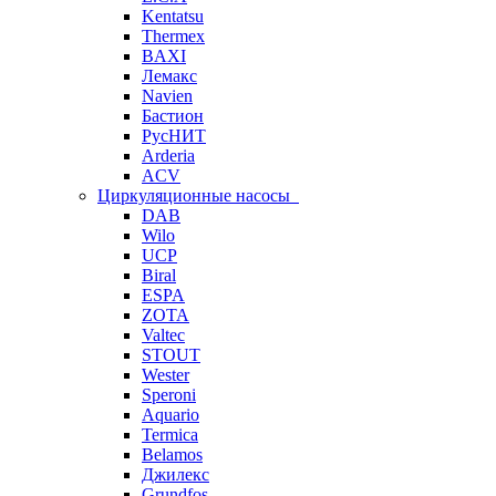
Kentatsu
Thermex
BAXI
Лемакс
Navien
Бастион
РусНИТ
Arderia
ACV
Циркуляционные насосы
DAB
Wilo
UCP
Biral
ESPA
ZOTA
Valtec
STOUT
Wester
Speroni
Aquario
Termica
Belamos
Джилекс
Grundfos