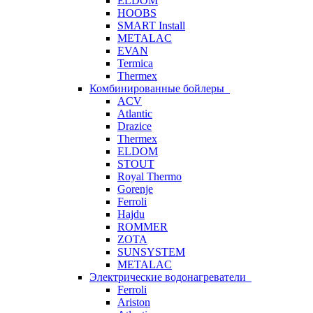
ELDOM
HOOBS
SMART Install
METALAC
EVAN
Termica
Thermex
Комбинированные бойлеры
ACV
Atlantic
Drazice
Thermex
ELDOM
STOUT
Royal Thermo
Gorenje
Ferroli
Hajdu
ROMMER
ZOTA
SUNSYSTEM
METALAC
Электрические водонагреватели
Ferroli
Ariston