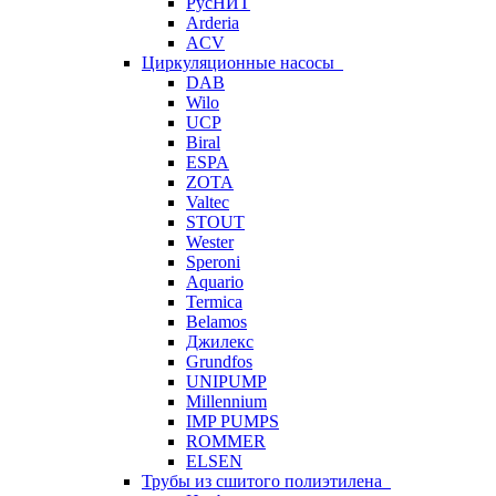
РусНИТ
Arderia
ACV
Циркуляционные насосы
DAB
Wilo
UCP
Biral
ESPA
ZOTA
Valtec
STOUT
Wester
Speroni
Aquario
Termica
Belamos
Джилекс
Grundfos
UNIPUMP
Millennium
IMP PUMPS
ROMMER
ELSEN
Трубы из сшитого полиэтилена