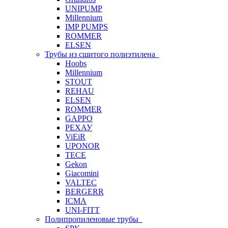
UNIPUMP
Millennium
IMP PUMPS
ROMMER
ELSEN
Трубы из сшитого полиэтилена
Hoobs
Millennium
STOUT
REHAU
ELSEN
ROMMER
GAPPO
РЕХАУ
ViEiR
UPONOR
TECE
Gekon
Giacomini
VALTEC
BERGERR
ICMA
UNI-FITT
Полипропиленовые трубы