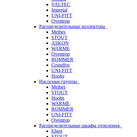
VALTEC
Imperial
UNI-FITT
Oventrop
Распределительные коллектора
Meibes
STOUT
ASKON
WARME
Oventrop
ROMMER
Grundfos
UNI-FITT
Hoobs
Насосные группы
Meibes
STOUT
Hoobs
WARME
ROMMER
UNI-FITT
Oventrop
Распределительные шкафы отопления
Elsen
STOUT