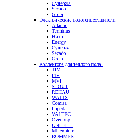
Сунержа
Secado
Grota
Электрические полотенцесушители
Atlantic
Terminus
Ника
Energy
Сунержа
Secado
Grota
Коллектора для теплого пола
TIM
FIV
MVI
STOUT
REHAU
WATTS
Comisa
Imperial
VALTEC
Oventrop
UNI-FITT
Millennium
ROMMER