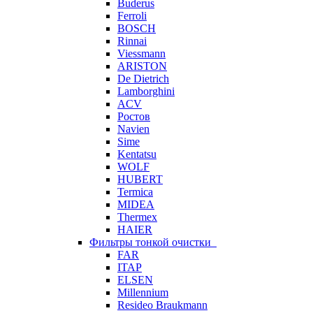
Buderus
Ferroli
BOSCH
Rinnai
Viessmann
ARISTON
De Dietrich
Lamborghini
ACV
Ростов
Navien
Sime
Kentatsu
WOLF
HUBERT
Termica
MIDEA
Thermex
HAIER
Фильтры тонкой очистки
FAR
ITAP
ELSEN
Millennium
Resideo Braukmann