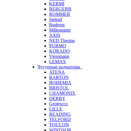
KERMI
BERGERR
ROMMER
Stelrad
Buderus
Millennium
AXIS
NED Thermo
PURMO
KORADO
Viessmann
LEMAX
Чугунные радиаторы
ATENA
BARTON
BOHEMIA
BRISTOL
CHAMONIX
DERBY
Grotescco
LILLE
READING
TELFORD
TOULON
WINDSOR