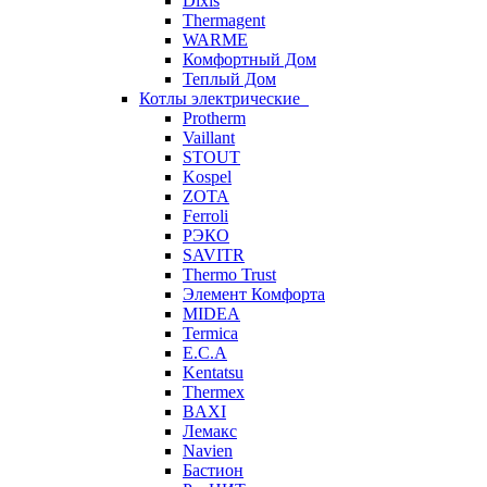
Dixis
Thermagent
WARME
Комфортный Дом
Теплый Дом
Котлы электрические
Protherm
Vaillant
STOUT
Kospel
ZOTA
Ferroli
РЭКО
SAVITR
Thermo Trust
Элемент Комфорта
MIDEA
Termica
E.C.A
Kentatsu
Thermex
BAXI
Лемакс
Navien
Бастион