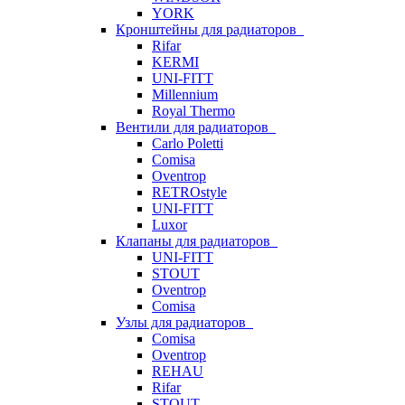
YORK
Кронштейны для радиаторов
Rifar
KERMI
UNI-FITT
Millennium
Royal Thermo
Вентили для радиаторов
Carlo Poletti
Comisa
Oventrop
RETROstyle
UNI-FITT
Luxor
Клапаны для радиаторов
UNI-FITT
STOUT
Oventrop
Comisa
Узлы для радиаторов
Comisa
Oventrop
REHAU
Rifar
STOUT