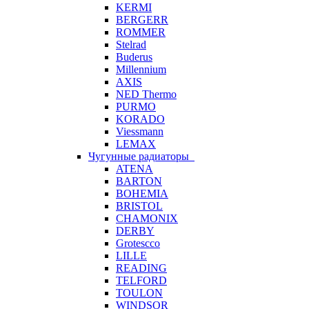
KERMI
BERGERR
ROMMER
Stelrad
Buderus
Millennium
AXIS
NED Thermo
PURMO
KORADO
Viessmann
LEMAX
Чугунные радиаторы
ATENA
BARTON
BOHEMIA
BRISTOL
CHAMONIX
DERBY
Grotescco
LILLE
READING
TELFORD
TOULON
WINDSOR