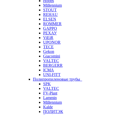
Hoobs
Millennium
STOUT
REHAU
ELSEN
ROMMER
GAPPO
РЕХАУ
ViEiR
UPONOR
TECE
Gekon
Giacomini
VALTEC
BERGERR
ICMA
UNI-FITT
Полипропиленовые трубы
SPK
VALTEC
FV-Plast
Lammin
Millennium
Kalde
ПОЛИТЭК