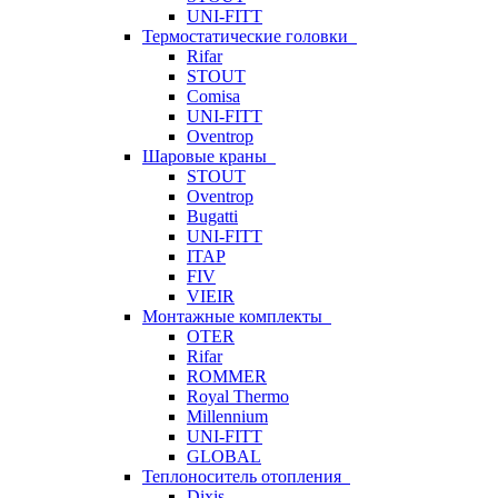
UNI-FITT
Термостатические головки
Rifar
STOUT
Comisa
UNI-FITT
Oventrop
Шаровые краны
STOUT
Oventrop
Bugatti
UNI-FITT
ITAP
FIV
VIEIR
Монтажные комплекты
OTER
Rifar
ROMMER
Royal Thermo
Millennium
UNI-FITT
GLOBAL
Теплоноситель отопления
Dixis