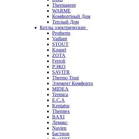
Thermagent
WARME
Комфортный Дом
Теплый Дом
Котлы электрические
Protherm
Vaillant
STOUT
Kospel
ZOTA
Ferroli
РЭКО
SAVITR
Thermo Trust
Элемент Комфорта
MIDEA
Termica
E.C.A
Kentatsu
Thermex
BAXI
Лемакс
Navien
Бастион