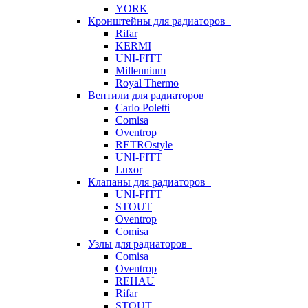
YORK
Кронштейны для радиаторов
Rifar
KERMI
UNI-FITT
Millennium
Royal Thermo
Вентили для радиаторов
Carlo Poletti
Comisa
Oventrop
RETROstyle
UNI-FITT
Luxor
Клапаны для радиаторов
UNI-FITT
STOUT
Oventrop
Comisa
Узлы для радиаторов
Comisa
Oventrop
REHAU
Rifar
STOUT