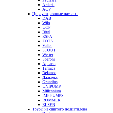
РусНИТ
Arderia
ACV
Циркуляционные насосы
DAB
Wilo
UCP
Biral
ESPA
ZOTA
Valtec
STOUT
Wester
Speroni
Aquario
Termica
Belamos
Джилекс
Grundfos
UNIPUMP
Millennium
IMP PUMPS
ROMMER
ELSEN
Трубы из сшитого полиэтилена