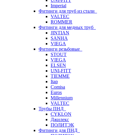
UNI-FITT
Imperial
Фитинги для труб из стали
VALTEC
ROMMER
Фитинги для медных труб
JINTIAN
SANHA
VIEGA
Фитинги резьбовые
STOUT
VIEGA
ELSEN
UNI-FITT
TIEMME
Itap
Comisa
Euros
Millennium
VALTEC
Трубы ПНД
CYKLON
Джилекс
ПОЛИТЭК
Фитинги для ПНД