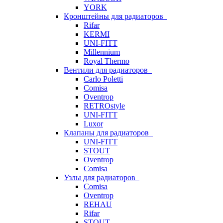
YORK
Кронштейны для радиаторов
Rifar
KERMI
UNI-FITT
Millennium
Royal Thermo
Вентили для радиаторов
Carlo Poletti
Comisa
Oventrop
RETROstyle
UNI-FITT
Luxor
Клапаны для радиаторов
UNI-FITT
STOUT
Oventrop
Comisa
Узлы для радиаторов
Comisa
Oventrop
REHAU
Rifar
STOUT