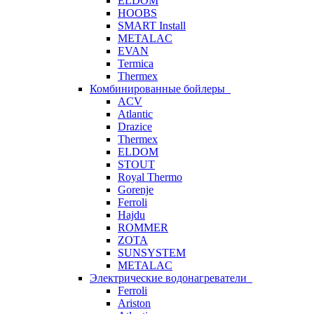
ELDOM
HOOBS
SMART Install
METALAC
EVAN
Termica
Thermex
Комбинированные бойлеры
ACV
Atlantic
Drazice
Thermex
ELDOM
STOUT
Royal Thermo
Gorenje
Ferroli
Hajdu
ROMMER
ZOTA
SUNSYSTEM
METALAC
Электрические водонагреватели
Ferroli
Ariston