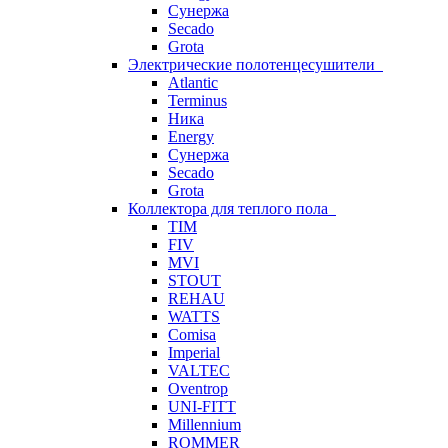
Сунержа
Secado
Grota
Электрические полотенцесушители
Atlantic
Terminus
Ника
Energy
Сунержа
Secado
Grota
Коллектора для теплого пола
TIM
FIV
MVI
STOUT
REHAU
WATTS
Comisa
Imperial
VALTEC
Oventrop
UNI-FITT
Millennium
ROMMER