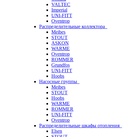
VALTEC
Imperial
UNI-FITT
Oventrop
Распределительные коллектора
Meibes
STOUT
ASKON
WARME
Oventrop
ROMMER
Grundfos
UNI-FITT
Hoobs
Насосные группы
Meibes
STOUT
Hoobs
WARME
ROMMER
UNI-FITT
Oventrop
Распределительные шкафы отопления
Elsen
STOUT