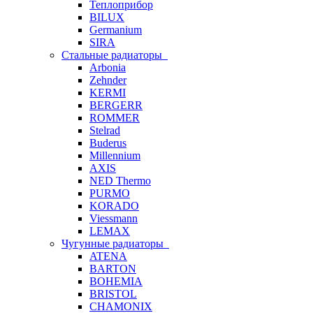
Теплоприбор
BILUX
Germanium
SIRA
Стальные радиаторы
Arbonia
Zehnder
KERMI
BERGERR
ROMMER
Stelrad
Buderus
Millennium
AXIS
NED Thermo
PURMO
KORADO
Viessmann
LEMAX
Чугунные радиаторы
ATENA
BARTON
BOHEMIA
BRISTOL
CHAMONIX