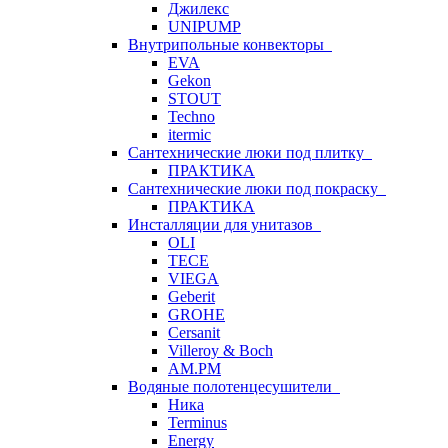
Джилекс
UNIPUMP
Внутрипольные конвекторы
EVA
Gekon
STOUT
Techno
itermic
Сантехнические люки под плитку
ПРАКТИКА
Сантехнические люки под покраску
ПРАКТИКА
Инсталляции для унитазов
OLI
TECE
VIEGA
Geberit
GROHE
Cersanit
Villeroy & Boch
AM.PM
Водяные полотенцесушители
Ника
Terminus
Energy