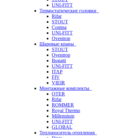
UNI-FITT
Термостатические головки
Rifar
STOUT
Comisa
UNI-FITT
Oventrop
Шаровые краны
STOUT
Oventrop
Bugatti
UNI-FITT
ITAP
FIV
VIEIR
Монтажные комплекты
OTER
Rifar
ROMMER
Royal Thermo
Millennium
UNI-FITT
GLOBAL
Теплоноситель отопления