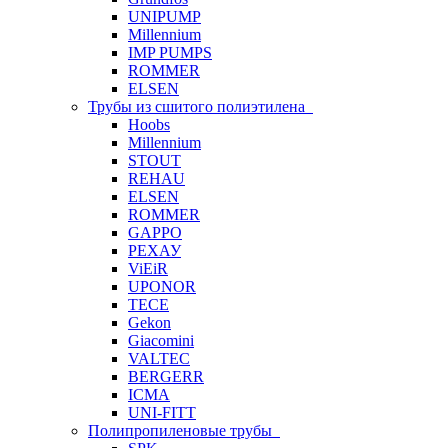
UNIPUMP
Millennium
IMP PUMPS
ROMMER
ELSEN
Трубы из сшитого полиэтилена
Hoobs
Millennium
STOUT
REHAU
ELSEN
ROMMER
GAPPO
РЕХАУ
ViEiR
UPONOR
TECE
Gekon
Giacomini
VALTEC
BERGERR
ICMA
UNI-FITT
Полипропиленовые трубы