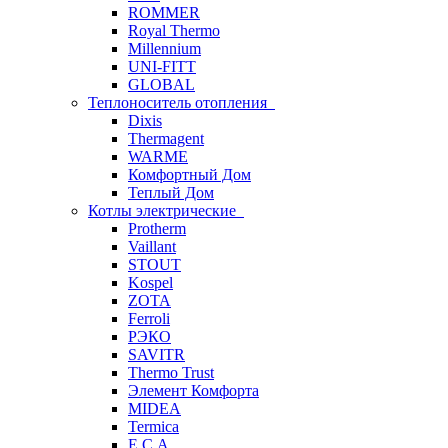
ROMMER
Royal Thermo
Millennium
UNI-FITT
GLOBAL
Теплоноситель отопления
Dixis
Thermagent
WARME
Комфортный Дом
Теплый Дом
Котлы электрические
Protherm
Vaillant
STOUT
Kospel
ZOTA
Ferroli
РЭКО
SAVITR
Thermo Trust
Элемент Комфорта
MIDEA
Termica
E.C.A