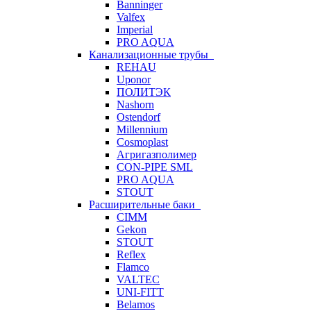
Banninger
Valfex
Imperial
PRO AQUA
Канализационные трубы
REHAU
Uponor
ПОЛИТЭК
Nashorn
Ostendorf
Millennium
Cosmoplast
Агригазполимер
CON-PIPE SML
PRO AQUA
STOUT
Расширительные баки
CIMM
Gekon
STOUT
Reflex
Flamco
VALTEC
UNI-FITT
Belamos