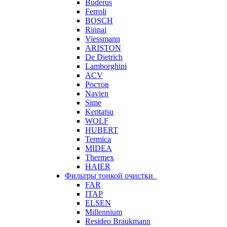
Buderus
Ferroli
BOSCH
Rinnai
Viessmann
ARISTON
De Dietrich
Lamborghini
ACV
Ростов
Navien
Sime
Kentatsu
WOLF
HUBERT
Termica
MIDEA
Thermex
HAIER
Фильтры тонкой очистки
FAR
ITAP
ELSEN
Millennium
Resideo Braukmann