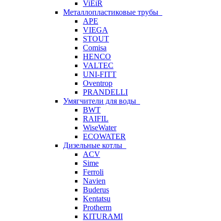
ViEiR
Металлопластиковые трубы
APE
VIEGA
STOUT
Comisa
HENCO
VALTEC
UNI-FITT
Oventrop
PRANDELLI
Умягчители для воды
BWT
RAIFIL
WiseWater
ECOWATER
Дизельные котлы
ACV
Sime
Ferroli
Navien
Buderus
Kentatsu
Protherm
KITURAMI