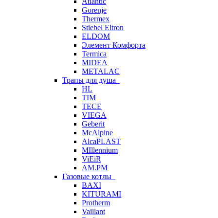
Atlantic
Gorenje
Thermex
Stiebel Eltron
ELDOM
Элемент Комфорта
Termica
MIDEA
METALAC
Трапы для душа
HL
TIM
TECE
VIEGA
Geberit
McAlpine
AlcaPLAST
MIllennium
ViEiR
AM.PM
Газовые котлы
BAXI
KITURAMI
Protherm
Vaillant