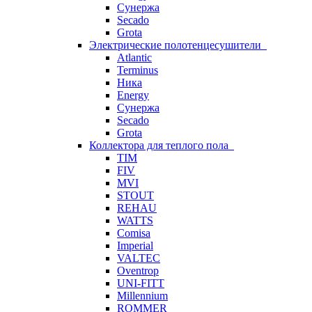
Сунержа
Secado
Grota
Электрические полотенцесушители
Atlantic
Terminus
Ника
Energy
Сунержа
Secado
Grota
Коллектора для теплого пола
TIM
FIV
MVI
STOUT
REHAU
WATTS
Comisa
Imperial
VALTEC
Oventrop
UNI-FITT
Millennium
ROMMER