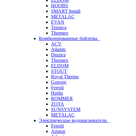
ELDOM
HOOBS
SMART Install
METALAC
EVAN
Termica
Thermex
Комбинированные бойлеры
ACV
Atlantic
Drazice
Thermex
ELDOM
STOUT
Royal Thermo
Gorenje
Ferroli
Hajdu
ROMMER
ZOTA
SUNSYSTEM
METALAC
Электрические водонагреватели
Ferroli
Ariston