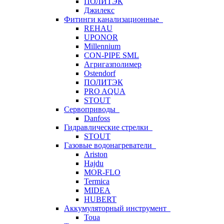
ПОЛИТЭК
Джилекс
Фитинги канализационные
REHAU
UPONOR
Millennium
CON-PIPE SML
Агригазполимер
Ostendorf
ПОЛИТЭК
PRO AQUA
STOUT
Сервоприводы
Danfoss
Гидравлические стрелки
STOUT
Газовые водонагреватели
Ariston
Hajdu
MOR-FLO
Termica
MIDEA
HUBERT
Аккумуляторный инструмент
Toua