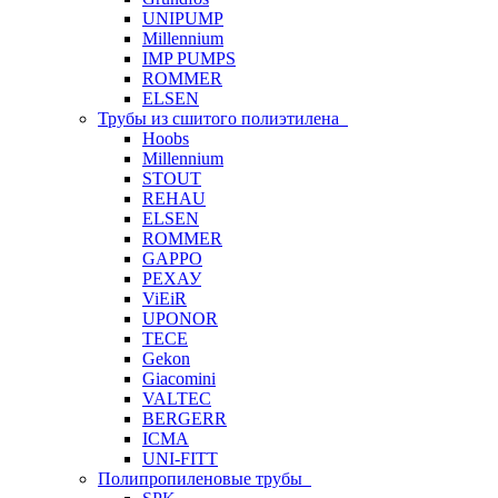
UNIPUMP
Millennium
IMP PUMPS
ROMMER
ELSEN
Трубы из сшитого полиэтилена
Hoobs
Millennium
STOUT
REHAU
ELSEN
ROMMER
GAPPO
РЕХАУ
ViEiR
UPONOR
TECE
Gekon
Giacomini
VALTEC
BERGERR
ICMA
UNI-FITT
Полипропиленовые трубы