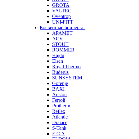
GROTA
VALTEC
Oventrop
UNI-FITT
Косвенные бойлеры
APAMET
ACV
STOUT
ROMMER
Hajdu
Elsen
Royal Thermo
Buderus
SUNSYSTEM
Gorenje
BAXI
Ariston
Ferroli
Protherm
Reflex
Atlantic
Drazice
S-Tank
E.C.A