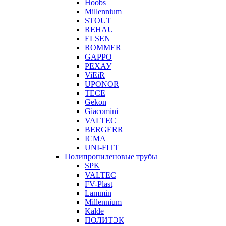
Hoobs
Millennium
STOUT
REHAU
ELSEN
ROMMER
GAPPO
РЕХАУ
ViEiR
UPONOR
TECE
Gekon
Giacomini
VALTEC
BERGERR
ICMA
UNI-FITT
Полипропиленовые трубы
SPK
VALTEC
FV-Plast
Lammin
Millennium
Kalde
ПОЛИТЭК