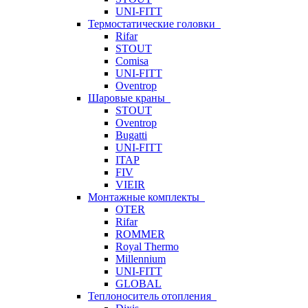
UNI-FITT
Термостатические головки
Rifar
STOUT
Comisa
UNI-FITT
Oventrop
Шаровые краны
STOUT
Oventrop
Bugatti
UNI-FITT
ITAP
FIV
VIEIR
Монтажные комплекты
OTER
Rifar
ROMMER
Royal Thermo
Millennium
UNI-FITT
GLOBAL
Теплоноситель отопления