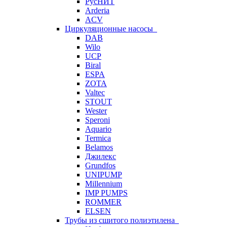
РусНИТ
Arderia
ACV
Циркуляционные насосы
DAB
Wilo
UCP
Biral
ESPA
ZOTA
Valtec
STOUT
Wester
Speroni
Aquario
Termica
Belamos
Джилекс
Grundfos
UNIPUMP
Millennium
IMP PUMPS
ROMMER
ELSEN
Трубы из сшитого полиэтилена