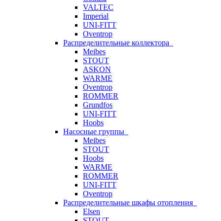
VALTEC
Imperial
UNI-FITT
Oventrop
Распределительные коллектора
Meibes
STOUT
ASKON
WARME
Oventrop
ROMMER
Grundfos
UNI-FITT
Hoobs
Насосные группы
Meibes
STOUT
Hoobs
WARME
ROMMER
UNI-FITT
Oventrop
Распределительные шкафы отопления
Elsen
STOUT