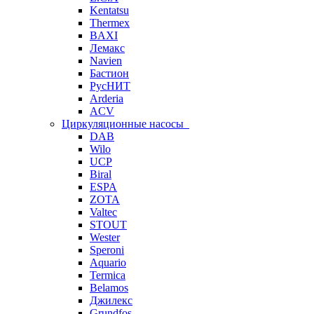
Kentatsu
Thermex
BAXI
Лемакс
Navien
Бастион
РусНИТ
Arderia
ACV
Циркуляционные насосы
DAB
Wilo
UCP
Biral
ESPA
ZOTA
Valtec
STOUT
Wester
Speroni
Aquario
Termica
Belamos
Джилекс
Grundfos