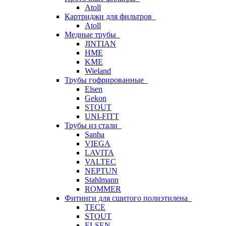
Atoll
Картриджи для фильтров
Atoll
Медные трубы
JINTIAN
HME
KME
Wieland
Трубы гофрированные
Elsen
Gekon
STOUT
UNI-FITT
Трубы из стали
Sanha
VIEGA
LAVITA
VALTEC
NEPTUN
Stahlmann
ROMMER
Фитинги для сшитого полиэтилена
TECE
STOUT
ELSEN