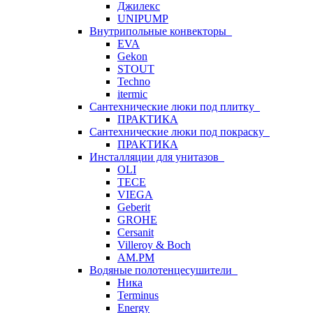
Джилекс
UNIPUMP
Внутрипольные конвекторы
EVA
Gekon
STOUT
Techno
itermic
Сантехнические люки под плитку
ПРАКТИКА
Сантехнические люки под покраску
ПРАКТИКА
Инсталляции для унитазов
OLI
TECE
VIEGA
Geberit
GROHE
Cersanit
Villeroy & Boch
AM.PM
Водяные полотенцесушители
Ника
Terminus
Energy