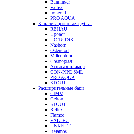
Banninger
Valfex
Imperial
PRO AQUA
Канализационные трубы
REHAU
Uponor
ПОЛИТЭК
Nashorn
Ostendorf
Millennium
Cosmoplast
Агригазполимер
CON-PIPE SML
PRO AQUA
STOUT
Расширительные баки
CIMM
Gekon
STOUT
Reflex
Flamco
VALTEC
UNI-FITT
Belamos