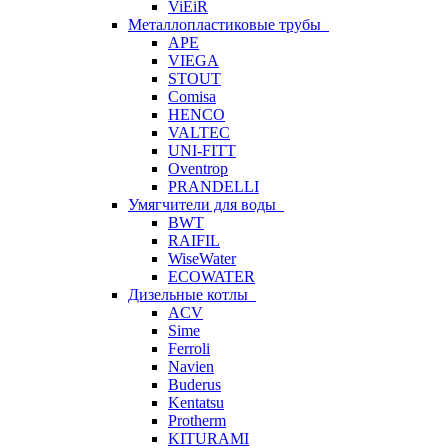
ViEiR
Металлопластиковые трубы
APE
VIEGA
STOUT
Comisa
HENCO
VALTEC
UNI-FITT
Oventrop
PRANDELLI
Умягчители для воды
BWT
RAIFIL
WiseWater
ECOWATER
Дизельные котлы
ACV
Sime
Ferroli
Navien
Buderus
Kentatsu
Protherm
KITURAMI