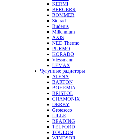
KERMI
BERGERR
ROMMER
Stelrad
Buderus
Millennium
AXIS
NED Thermo
PURMO
KORADO
Viessmann
LEMAX
Чугунные радиаторы
ATENA
BARTON
BOHEMIA
BRISTOL
CHAMONIX
DERBY
Grotescco
LILLE
READING
TELFORD
TOULON
WINDSOR