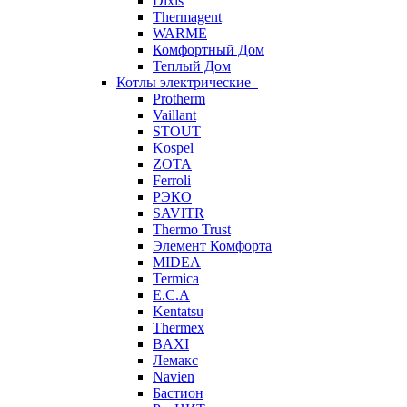
Dixis
Thermagent
WARME
Комфортный Дом
Теплый Дом
Котлы электрические
Protherm
Vaillant
STOUT
Kospel
ZOTA
Ferroli
РЭКО
SAVITR
Thermo Trust
Элемент Комфорта
MIDEA
Termica
E.C.A
Kentatsu
Thermex
BAXI
Лемакс
Navien
Бастион