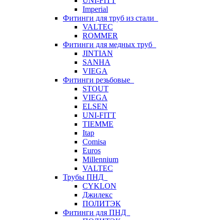
UNI-FITT
Imperial
Фитинги для труб из стали
VALTEC
ROMMER
Фитинги для медных труб
JINTIAN
SANHA
VIEGA
Фитинги резьбовые
STOUT
VIEGA
ELSEN
UNI-FITT
TIEMME
Itap
Comisa
Euros
Millennium
VALTEC
Трубы ПНД
CYKLON
Джилекс
ПОЛИТЭК
Фитинги для ПНД