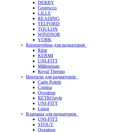
DERBY
Grotescco
LILLE
READING
TELFORD
TOULON
WINDSOR
YORK
Кронштейны для радиаторов
Rifar
KERMI
UNI-FITT
Millennium
Royal Thermo
Вентили для радиаторов
Carlo Poletti
Comisa
Oventrop
RETROstyle
UNI-FITT
Luxor
Клапаны для радиаторов
UNI-FITT
STOUT
Oventrop