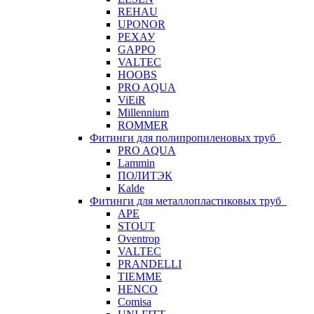
REHAU
UPONOR
РЕХАУ
GAPPO
VALTEC
HOOBS
PRO AQUA
ViEiR
Millennium
ROMMER
Фитинги для полипропиленовых труб
PRO AQUA
Lammin
ПОЛИТЭК
Kalde
Фитинги для металлопластиковых труб
APE
STOUT
Oventrop
VALTEC
PRANDELLI
TIEMME
HENCO
Comisa