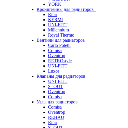
YORK
Кронштейны для радиаторов
Rifar
KERMI
UNI-FITT
Millennium
Royal Thermo
Вентили для радиаторов
Carlo Poletti
Comisa
Oventrop
RETROstyle
UNI-FITT
Luxor
Клапаны для радиаторов
UNI-FITT
STOUT
Oventrop
Comisa
Узлы для радиаторов
Comisa
Oventrop
REHAU
Rifar
STOUT