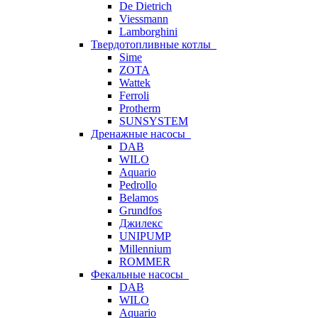
De Dietrich
Viessmann
Lamborghini
Твердотопливные котлы
Sime
ZOTA
Wattek
Ferroli
Protherm
SUNSYSTEM
Дренажные насосы
DAB
WILO
Aquario
Pedrollo
Belamos
Grundfos
Джилекс
UNIPUMP
Millennium
ROMMER
Фекальные насосы
DAB
WILO
Aquario