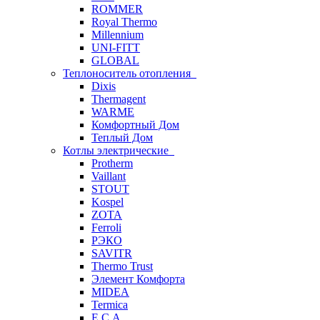
ROMMER
Royal Thermo
Millennium
UNI-FITT
GLOBAL
Теплоноситель отопления
Dixis
Thermagent
WARME
Комфортный Дом
Теплый Дом
Котлы электрические
Protherm
Vaillant
STOUT
Kospel
ZOTA
Ferroli
РЭКО
SAVITR
Thermo Trust
Элемент Комфорта
MIDEA
Termica
E.C.A