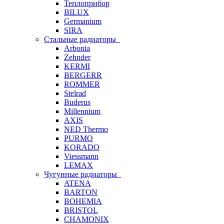
Теплоприбор
BILUX
Germanium
SIRA
Стальные радиаторы
Arbonia
Zehnder
KERMI
BERGERR
ROMMER
Stelrad
Buderus
Millennium
AXIS
NED Thermo
PURMO
KORADO
Viessmann
LEMAX
Чугунные радиаторы
ATENA
BARTON
BOHEMIA
BRISTOL
CHAMONIX