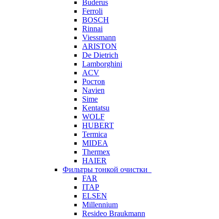
Buderus
Ferroli
BOSCH
Rinnai
Viessmann
ARISTON
De Dietrich
Lamborghini
ACV
Ростов
Navien
Sime
Kentatsu
WOLF
HUBERT
Termica
MIDEA
Thermex
HAIER
Фильтры тонкой очистки
FAR
ITAP
ELSEN
Millennium
Resideo Braukmann