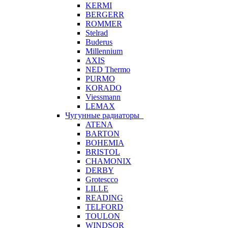
KERMI
BERGERR
ROMMER
Stelrad
Buderus
Millennium
AXIS
NED Thermo
PURMO
KORADO
Viessmann
LEMAX
Чугунные радиаторы
ATENA
BARTON
BOHEMIA
BRISTOL
CHAMONIX
DERBY
Grotescco
LILLE
READING
TELFORD
TOULON
WINDSOR