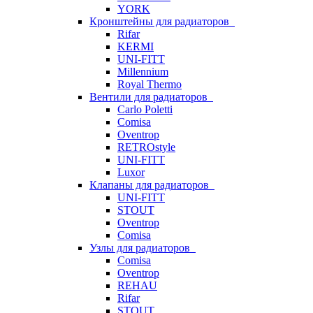
YORK
Кронштейны для радиаторов
Rifar
KERMI
UNI-FITT
Millennium
Royal Thermo
Вентили для радиаторов
Carlo Poletti
Comisa
Oventrop
RETROstyle
UNI-FITT
Luxor
Клапаны для радиаторов
UNI-FITT
STOUT
Oventrop
Comisa
Узлы для радиаторов
Comisa
Oventrop
REHAU
Rifar
STOUT