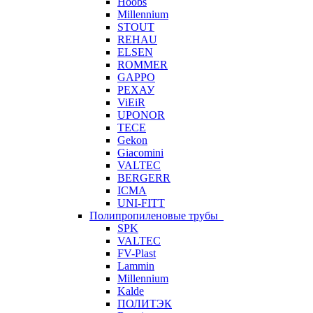
Hoobs
Millennium
STOUT
REHAU
ELSEN
ROMMER
GAPPO
РЕХАУ
ViEiR
UPONOR
TECE
Gekon
Giacomini
VALTEC
BERGERR
ICMA
UNI-FITT
Полипропиленовые трубы
SPK
VALTEC
FV-Plast
Lammin
Millennium
Kalde
ПОЛИТЭК