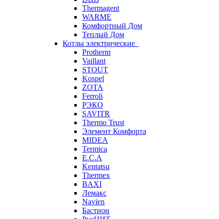
Thermagent
WARME
Комфортный Дом
Теплый Дом
Котлы электрические
Protherm
Vaillant
STOUT
Kospel
ZOTA
Ferroli
РЭКО
SAVITR
Thermo Trust
Элемент Комфорта
MIDEA
Termica
E.C.A
Kentatsu
Thermex
BAXI
Лемакс
Navien
Бастион