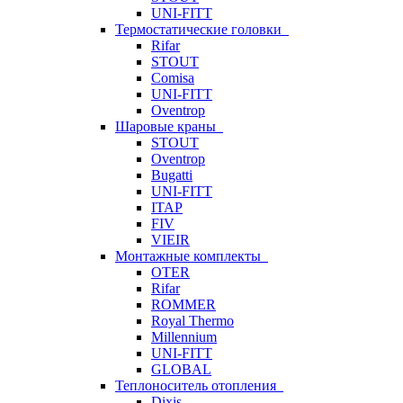
UNI-FITT
Термостатические головки
Rifar
STOUT
Comisa
UNI-FITT
Oventrop
Шаровые краны
STOUT
Oventrop
Bugatti
UNI-FITT
ITAP
FIV
VIEIR
Монтажные комплекты
OTER
Rifar
ROMMER
Royal Thermo
Millennium
UNI-FITT
GLOBAL
Теплоноситель отопления
Dixis