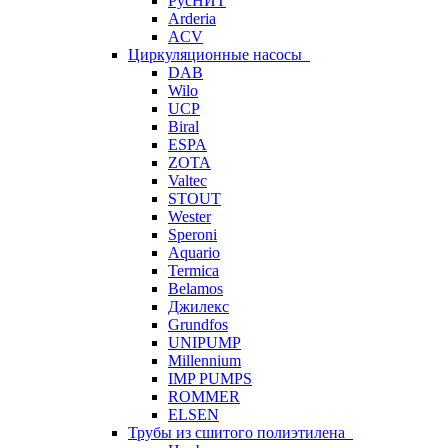
РусНИТ
Arderia
ACV
Циркуляционные насосы
DAB
Wilo
UCP
Biral
ESPA
ZOTA
Valtec
STOUT
Wester
Speroni
Aquario
Termica
Belamos
Джилекс
Grundfos
UNIPUMP
Millennium
IMP PUMPS
ROMMER
ELSEN
Трубы из сшитого полиэтилена