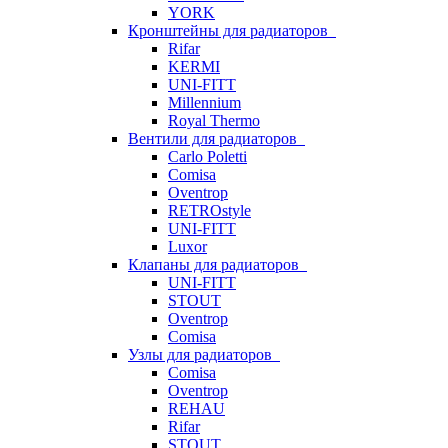
YORK
Кронштейны для радиаторов
Rifar
KERMI
UNI-FITT
Millennium
Royal Thermo
Вентили для радиаторов
Carlo Poletti
Comisa
Oventrop
RETROstyle
UNI-FITT
Luxor
Клапаны для радиаторов
UNI-FITT
STOUT
Oventrop
Comisa
Узлы для радиаторов
Comisa
Oventrop
REHAU
Rifar
STOUT