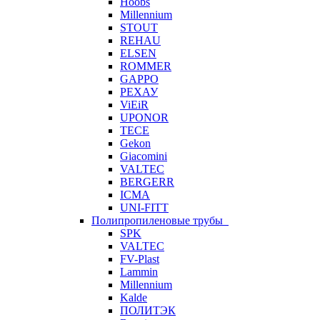
Hoobs
Millennium
STOUT
REHAU
ELSEN
ROMMER
GAPPO
РЕХАУ
ViEiR
UPONOR
TECE
Gekon
Giacomini
VALTEC
BERGERR
ICMA
UNI-FITT
Полипропиленовые трубы
SPK
VALTEC
FV-Plast
Lammin
Millennium
Kalde
ПОЛИТЭК