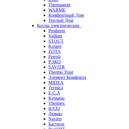
Thermagent
WARME
Комфортный Дом
Теплый Дом
Котлы электрические
Protherm
Vaillant
STOUT
Kospel
ZOTA
Ferroli
РЭКО
SAVITR
Thermo Trust
Элемент Комфорта
MIDEA
Termica
E.C.A
Kentatsu
Thermex
BAXI
Лемакс
Navien
Бастион