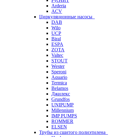
РусНИТ
Arderia
ACV
Циркуляционные насосы
DAB
Wilo
UCP
Biral
ESPA
ZOTA
Valtec
STOUT
Wester
Speroni
Aquario
Termica
Belamos
Джилекс
Grundfos
UNIPUMP
Millennium
IMP PUMPS
ROMMER
ELSEN
Трубы из сшитого полиэтилена