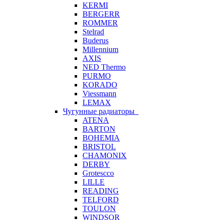
KERMI
BERGERR
ROMMER
Stelrad
Buderus
Millennium
AXIS
NED Thermo
PURMO
KORADO
Viessmann
LEMAX
Чугунные радиаторы
ATENA
BARTON
BOHEMIA
BRISTOL
CHAMONIX
DERBY
Grotescco
LILLE
READING
TELFORD
TOULON
WINDSOR