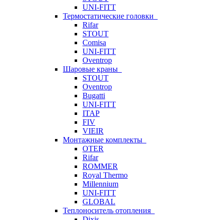
UNI-FITT
Термостатические головки
Rifar
STOUT
Comisa
UNI-FITT
Oventrop
Шаровые краны
STOUT
Oventrop
Bugatti
UNI-FITT
ITAP
FIV
VIEIR
Монтажные комплекты
OTER
Rifar
ROMMER
Royal Thermo
Millennium
UNI-FITT
GLOBAL
Теплоноситель отопления
Dixis