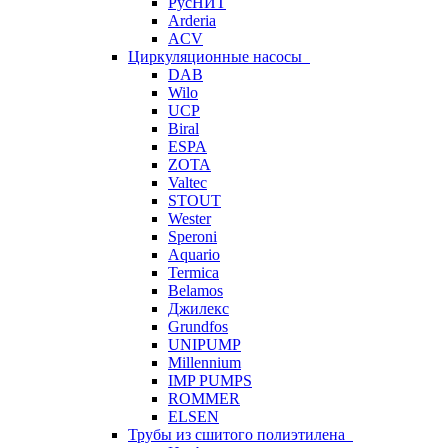
РусНИТ
Arderia
ACV
Циркуляционные насосы
DAB
Wilo
UCP
Biral
ESPA
ZOTA
Valtec
STOUT
Wester
Speroni
Aquario
Termica
Belamos
Джилекс
Grundfos
UNIPUMP
Millennium
IMP PUMPS
ROMMER
ELSEN
Трубы из сшитого полиэтилена