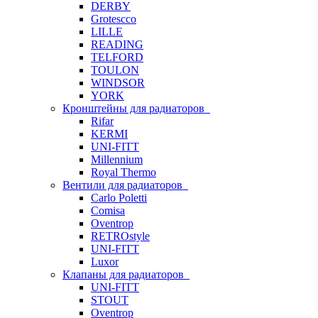
DERBY
Grotescco
LILLE
READING
TELFORD
TOULON
WINDSOR
YORK
Кронштейны для радиаторов
Rifar
KERMI
UNI-FITT
Millennium
Royal Thermo
Вентили для радиаторов
Carlo Poletti
Comisa
Oventrop
RETROstyle
UNI-FITT
Luxor
Клапаны для радиаторов
UNI-FITT
STOUT
Oventrop