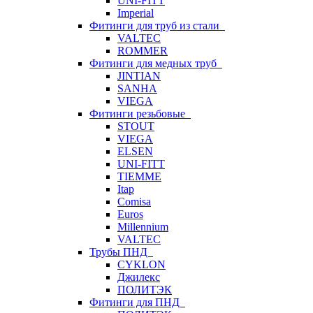
UNI-FITT
Imperial
Фитинги для труб из стали
VALTEC
ROMMER
Фитинги для медных труб
JINTIAN
SANHA
VIEGA
Фитинги резьбовые
STOUT
VIEGA
ELSEN
UNI-FITT
TIEMME
Itap
Comisa
Euros
Millennium
VALTEC
Трубы ПНД
CYKLON
Джилекс
ПОЛИТЭК
Фитинги для ПНД