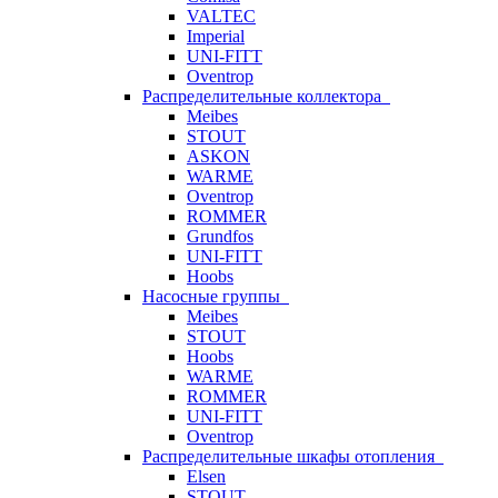
VALTEC
Imperial
UNI-FITT
Oventrop
Распределительные коллектора
Meibes
STOUT
ASKON
WARME
Oventrop
ROMMER
Grundfos
UNI-FITT
Hoobs
Насосные группы
Meibes
STOUT
Hoobs
WARME
ROMMER
UNI-FITT
Oventrop
Распределительные шкафы отопления
Elsen
STOUT