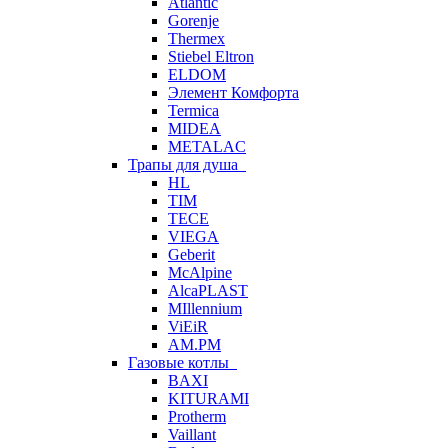
Atlantic
Gorenje
Thermex
Stiebel Eltron
ELDOM
Элемент Комфорта
Termica
MIDEA
METALAC
Трапы для душа
HL
TIM
TECE
VIEGA
Geberit
McAlpine
AlcaPLAST
MIllennium
ViEiR
AM.PM
Газовые котлы
BAXI
KITURAMI
Protherm
Vaillant