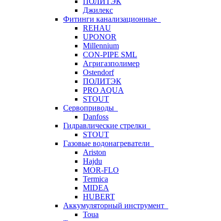
ПОЛИТЭК
Джилекс
Фитинги канализационные
REHAU
UPONOR
Millennium
CON-PIPE SML
Агригазполимер
Ostendorf
ПОЛИТЭК
PRO AQUA
STOUT
Сервоприводы
Danfoss
Гидравлические стрелки
STOUT
Газовые водонагреватели
Ariston
Hajdu
MOR-FLO
Termica
MIDEA
HUBERT
Аккумуляторный инструмент
Toua