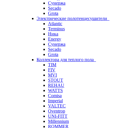
Сунержа
Secado
Grota
Электрические полотенцесушители
Atlantic
Terminus
Ника
Energy
Сунержа
Secado
Grota
Коллектора для теплого пола
TIM
FIV
MVI
STOUT
REHAU
WATTS
Comisa
Imperial
VALTEC
Oventrop
UNI-FITT
Millennium
ROMMER