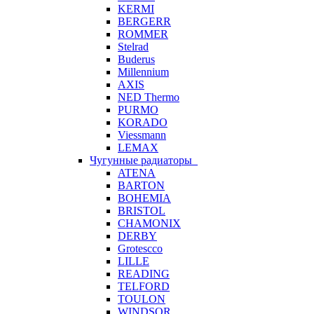
KERMI
BERGERR
ROMMER
Stelrad
Buderus
Millennium
AXIS
NED Thermo
PURMO
KORADO
Viessmann
LEMAX
Чугунные радиаторы
ATENA
BARTON
BOHEMIA
BRISTOL
CHAMONIX
DERBY
Grotescco
LILLE
READING
TELFORD
TOULON
WINDSOR