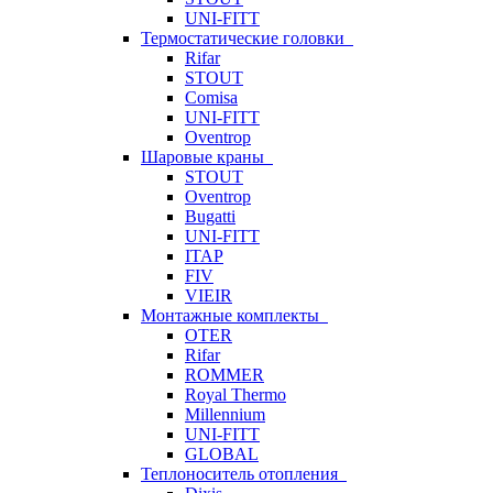
UNI-FITT
Термостатические головки
Rifar
STOUT
Comisa
UNI-FITT
Oventrop
Шаровые краны
STOUT
Oventrop
Bugatti
UNI-FITT
ITAP
FIV
VIEIR
Монтажные комплекты
OTER
Rifar
ROMMER
Royal Thermo
Millennium
UNI-FITT
GLOBAL
Теплоноситель отопления