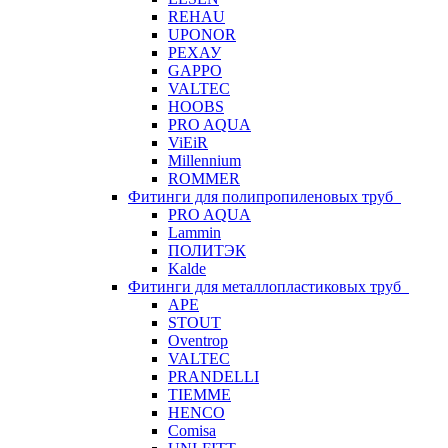
REHAU
UPONOR
РЕХАУ
GAPPO
VALTEC
HOOBS
PRO AQUA
ViEiR
Millennium
ROMMER
Фитинги для полипропиленовых труб
PRO AQUA
Lammin
ПОЛИТЭК
Kalde
Фитинги для металлопластиковых труб
APE
STOUT
Oventrop
VALTEC
PRANDELLI
TIEMME
HENCO
Comisa