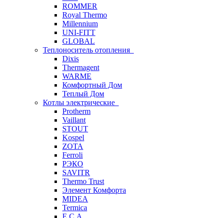
ROMMER
Royal Thermo
Millennium
UNI-FITT
GLOBAL
Теплоноситель отопления
Dixis
Thermagent
WARME
Комфортный Дом
Теплый Дом
Котлы электрические
Protherm
Vaillant
STOUT
Kospel
ZOTA
Ferroli
РЭКО
SAVITR
Thermo Trust
Элемент Комфорта
MIDEA
Termica
E.C.A