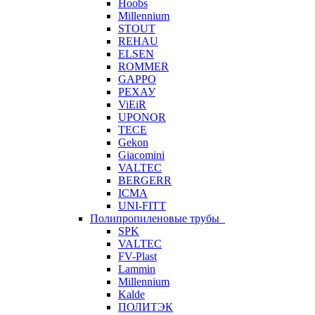
Hoobs
Millennium
STOUT
REHAU
ELSEN
ROMMER
GAPPO
РЕХАУ
ViEiR
UPONOR
TECE
Gekon
Giacomini
VALTEC
BERGERR
ICMA
UNI-FITT
Полипропиленовые трубы
SPK
VALTEC
FV-Plast
Lammin
Millennium
Kalde
ПОЛИТЭК