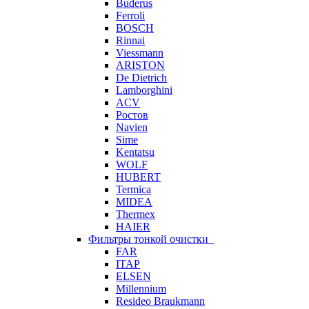
Buderus
Ferroli
BOSCH
Rinnai
Viessmann
ARISTON
De Dietrich
Lamborghini
ACV
Ростов
Navien
Sime
Kentatsu
WOLF
HUBERT
Termica
MIDEA
Thermex
HAIER
Фильтры тонкой очистки
FAR
ITAP
ELSEN
Millennium
Resideo Braukmann