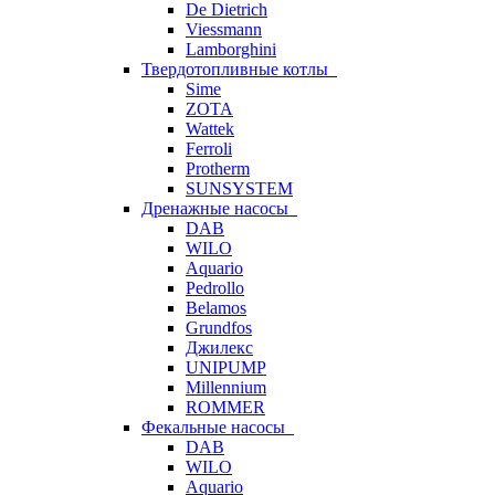
De Dietrich
Viessmann
Lamborghini
Твердотопливные котлы
Sime
ZOTA
Wattek
Ferroli
Protherm
SUNSYSTEM
Дренажные насосы
DAB
WILO
Aquario
Pedrollo
Belamos
Grundfos
Джилекс
UNIPUMP
Millennium
ROMMER
Фекальные насосы
DAB
WILO
Aquario