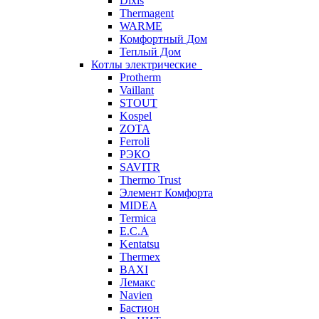
Dixis
Thermagent
WARME
Комфортный Дом
Теплый Дом
Котлы электрические
Protherm
Vaillant
STOUT
Kospel
ZOTA
Ferroli
РЭКО
SAVITR
Thermo Trust
Элемент Комфорта
MIDEA
Termica
E.C.A
Kentatsu
Thermex
BAXI
Лемакс
Navien
Бастион