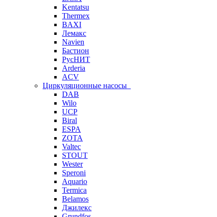
Kentatsu
Thermex
BAXI
Лемакс
Navien
Бастион
РусНИТ
Arderia
ACV
Циркуляционные насосы
DAB
Wilo
UCP
Biral
ESPA
ZOTA
Valtec
STOUT
Wester
Speroni
Aquario
Termica
Belamos
Джилекс
Grundfos