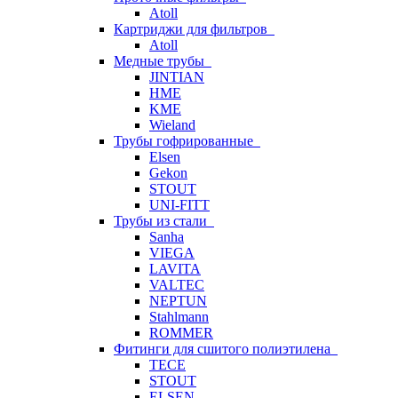
Atoll
Картриджи для фильтров
Atoll
Медные трубы
JINTIAN
HME
KME
Wieland
Трубы гофрированные
Elsen
Gekon
STOUT
UNI-FITT
Трубы из стали
Sanha
VIEGA
LAVITA
VALTEC
NEPTUN
Stahlmann
ROMMER
Фитинги для сшитого полиэтилена
TECE
STOUT
ELSEN