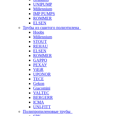
UNIPUMP
Millennium
IMP PUMPS
ROMMER
ELSEN
Трубы из сшитого полиэтилена
Hoobs
Millennium
STOUT
REHAU
ELSEN
ROMMER
GAPPO
РЕХАУ
ViEiR
UPONOR
TECE
Gekon
Giacomini
VALTEC
BERGERR
ICMA
UNI-FITT
Полипропиленовые трубы