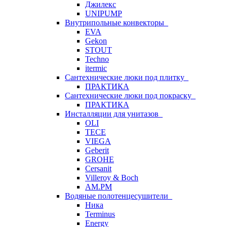
Джилекс
UNIPUMP
Внутрипольные конвекторы
EVA
Gekon
STOUT
Techno
itermic
Сантехнические люки под плитку
ПРАКТИКА
Сантехнические люки под покраску
ПРАКТИКА
Инсталляции для унитазов
OLI
TECE
VIEGA
Geberit
GROHE
Cersanit
Villeroy & Boch
AM.PM
Водяные полотенцесушители
Ника
Terminus
Energy