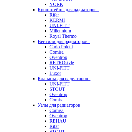
YORK
Кронштейны для радиаторов
Rifar
KERMI
UNI-FITT
Millennium
Royal Thermo
Вентили для радиаторов
Carlo Poletti
Comisa
Oventrop
RETROstyle
UNI-FITT
Luxor
Клапаны для радиаторов
UNI-FITT
STOUT
Oventrop
Comisa
Узлы для радиаторов
Comisa
Oventrop
REHAU
Rifar
STOUT