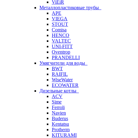
ViEiR
Металлопластиковые трубы
APE
VIEGA
STOUT
Comisa
HENCO
VALTEC
UNI-FITT
Oventrop
PRANDELLI
Умягчители для воды
BWT
RAIFIL
WiseWater
ECOWATER
Дизельные котлы
ACV
Sime
Ferroli
Navien
Buderus
Kentatsu
Protherm
KITURAMI