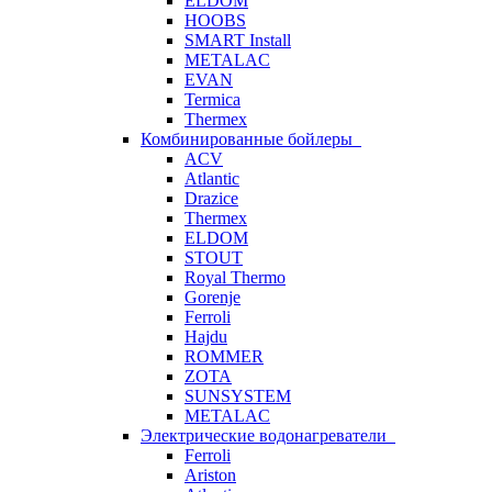
ELDOM
HOOBS
SMART Install
METALAC
EVAN
Termica
Thermex
Комбинированные бойлеры
ACV
Atlantic
Drazice
Thermex
ELDOM
STOUT
Royal Thermo
Gorenje
Ferroli
Hajdu
ROMMER
ZOTA
SUNSYSTEM
METALAC
Электрические водонагреватели
Ferroli
Ariston