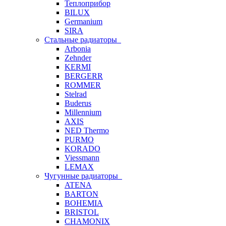
Теплоприбор
BILUX
Germanium
SIRA
Стальные радиаторы
Arbonia
Zehnder
KERMI
BERGERR
ROMMER
Stelrad
Buderus
Millennium
AXIS
NED Thermo
PURMO
KORADO
Viessmann
LEMAX
Чугунные радиаторы
ATENA
BARTON
BOHEMIA
BRISTOL
CHAMONIX