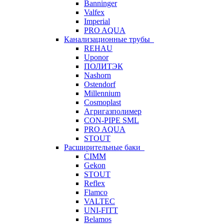
Banninger
Valfex
Imperial
PRO AQUA
Канализационные трубы
REHAU
Uponor
ПОЛИТЭК
Nashorn
Ostendorf
Millennium
Cosmoplast
Агригазполимер
CON-PIPE SML
PRO AQUA
STOUT
Расширительные баки
CIMM
Gekon
STOUT
Reflex
Flamco
VALTEC
UNI-FITT
Belamos