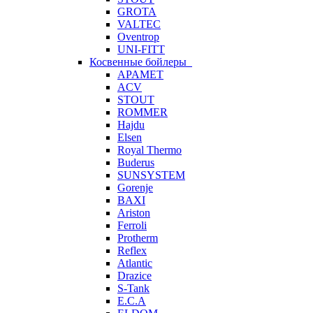
GROTA
VALTEC
Oventrop
UNI-FITT
Косвенные бойлеры
APAMET
ACV
STOUT
ROMMER
Hajdu
Elsen
Royal Thermo
Buderus
SUNSYSTEM
Gorenje
BAXI
Ariston
Ferroli
Protherm
Reflex
Atlantic
Drazice
S-Tank
E.C.A