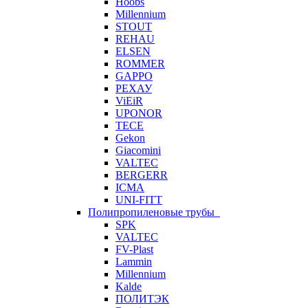
Hoobs
Millennium
STOUT
REHAU
ELSEN
ROMMER
GAPPO
РЕХАУ
ViEiR
UPONOR
TECE
Gekon
Giacomini
VALTEC
BERGERR
ICMA
UNI-FITT
Полипропиленовые трубы
SPK
VALTEC
FV-Plast
Lammin
Millennium
Kalde
ПОЛИТЭК