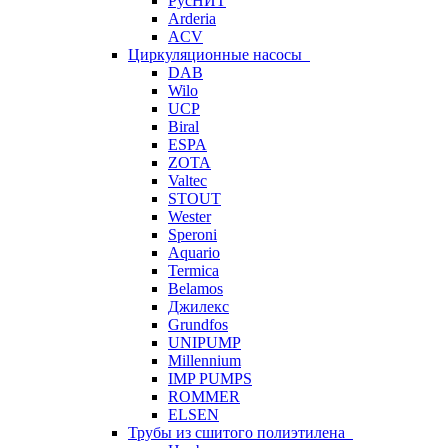
РусНИТ
Arderia
ACV
Циркуляционные насосы
DAB
Wilo
UCP
Biral
ESPA
ZOTA
Valtec
STOUT
Wester
Speroni
Aquario
Termica
Belamos
Джилекс
Grundfos
UNIPUMP
Millennium
IMP PUMPS
ROMMER
ELSEN
Трубы из сшитого полиэтилена