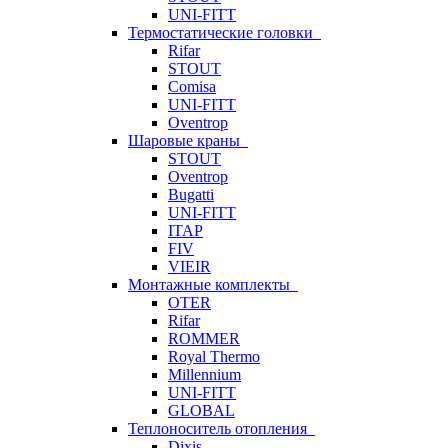
UNI-FITT
Термостатические головки
Rifar
STOUT
Comisa
UNI-FITT
Oventrop
Шаровые краны
STOUT
Oventrop
Bugatti
UNI-FITT
ITAP
FIV
VIEIR
Монтажные комплекты
OTER
Rifar
ROMMER
Royal Thermo
Millennium
UNI-FITT
GLOBAL
Теплоноситель отопления
Dixis