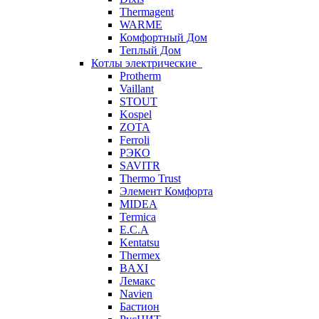
Thermagent
WARME
Комфортный Дом
Теплый Дом
Котлы электрические
Protherm
Vaillant
STOUT
Kospel
ZOTA
Ferroli
РЭКО
SAVITR
Thermo Trust
Элемент Комфорта
MIDEA
Termica
E.C.A
Kentatsu
Thermex
BAXI
Лемакс
Navien
Бастион