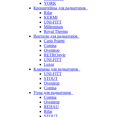
YORK
Кронштейны для радиаторов
Rifar
KERMI
UNI-FITT
Millennium
Royal Thermo
Вентили для радиаторов
Carlo Poletti
Comisa
Oventrop
RETROstyle
UNI-FITT
Luxor
Клапаны для радиаторов
UNI-FITT
STOUT
Oventrop
Comisa
Узлы для радиаторов
Comisa
Oventrop
REHAU
Rifar
STOUT