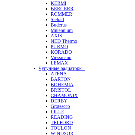
KERMI
BERGERR
ROMMER
Stelrad
Buderus
Millennium
AXIS
NED Thermo
PURMO
KORADO
Viessmann
LEMAX
Чугунные радиаторы
ATENA
BARTON
BOHEMIA
BRISTOL
CHAMONIX
DERBY
Grotescco
LILLE
READING
TELFORD
TOULON
WINDSOR