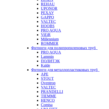
REHAU
UPONOR
РЕХАУ
GAPPO
VALTEC
HOOBS
PRO AQUA
ViEiR
Millennium
ROMMER
Фитинги для полипропиленовых труб
PRO AQUA
Lammin
ПОЛИТЭК
Kalde
Фитинги для металлопластиковых труб
APE
STOUT
Oventrop
VALTEC
PRANDELLI
TIEMME
HENCO
Comisa