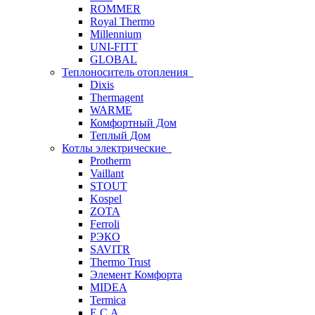
ROMMER
Royal Thermo
Millennium
UNI-FITT
GLOBAL
Теплоноситель отопления
Dixis
Thermagent
WARME
Комфортный Дом
Теплый Дом
Котлы электрические
Protherm
Vaillant
STOUT
Kospel
ZOTA
Ferroli
РЭКО
SAVITR
Thermo Trust
Элемент Комфорта
MIDEA
Termica
E.C.A