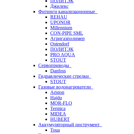
ПОЛИТЭК
Джилекс
Фитинги канализационные
REHAU
UPONOR
Millennium
CON-PIPE SML
Агригазполимер
Ostendorf
ПОЛИТЭК
PRO AQUA
STOUT
Сервоприводы
Danfoss
Гидравлические стрелки
STOUT
Газовые водонагреватели
Ariston
Hajdu
MOR-FLO
Termica
MIDEA
HUBERT
Аккумуляторный инструмент
Toua