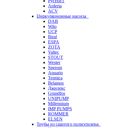
РусНИТ
Arderia
ACV
Циркуляционные насосы
DAB
Wilo
UCP
Biral
ESPA
ZOTA
Valtec
STOUT
Wester
Speroni
Aquario
Termica
Belamos
Джилекс
Grundfos
UNIPUMP
Millennium
IMP PUMPS
ROMMER
ELSEN
Трубы из сшитого полиэтилена