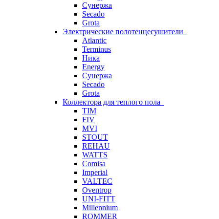
Сунержа
Secado
Grota
Электрические полотенцесушители
Atlantic
Terminus
Ника
Energy
Сунержа
Secado
Grota
Коллектора для теплого пола
TIM
FIV
MVI
STOUT
REHAU
WATTS
Comisa
Imperial
VALTEC
Oventrop
UNI-FITT
Millennium
ROMMER