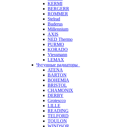
KERMI
BERGERR
ROMMER
Stelrad
Buderus
Millennium
AXIS
NED Thermo
PURMO
KORADO
Viessmann
LEMAX
Чугунные радиаторы
ATENA
BARTON
BOHEMIA
BRISTOL
CHAMONIX
DERBY
Grotescco
LILLE
READING
TELFORD
TOULON
WINDSOR