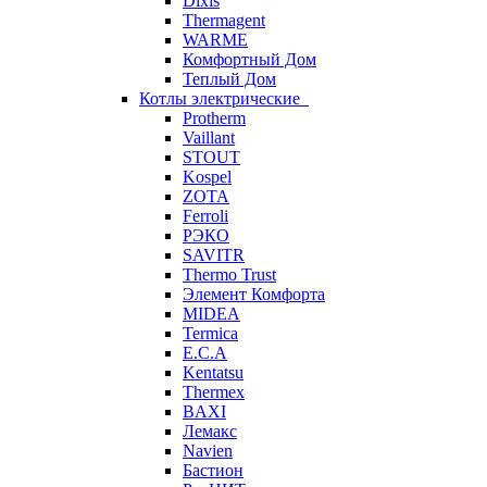
Dixis
Thermagent
WARME
Комфортный Дом
Теплый Дом
Котлы электрические
Protherm
Vaillant
STOUT
Kospel
ZOTA
Ferroli
РЭКО
SAVITR
Thermo Trust
Элемент Комфорта
MIDEA
Termica
E.C.A
Kentatsu
Thermex
BAXI
Лемакс
Navien
Бастион