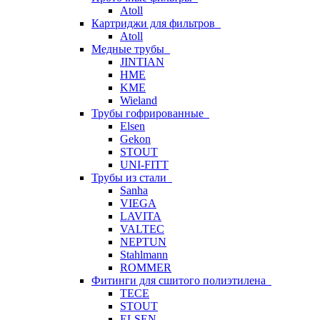
Atoll
Картриджи для фильтров
Atoll
Медные трубы
JINTIAN
HME
KME
Wieland
Трубы гофрированные
Elsen
Gekon
STOUT
UNI-FITT
Трубы из стали
Sanha
VIEGA
LAVITA
VALTEC
NEPTUN
Stahlmann
ROMMER
Фитинги для сшитого полиэтилена
TECE
STOUT
ELSEN