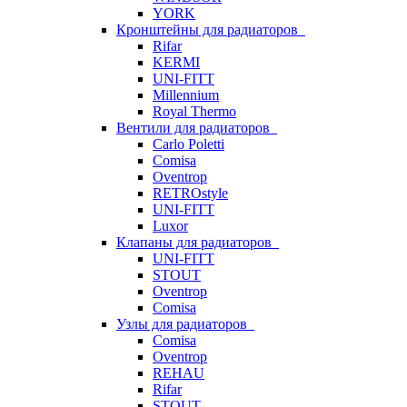
YORK
Кронштейны для радиаторов
Rifar
KERMI
UNI-FITT
Millennium
Royal Thermo
Вентили для радиаторов
Carlo Poletti
Comisa
Oventrop
RETROstyle
UNI-FITT
Luxor
Клапаны для радиаторов
UNI-FITT
STOUT
Oventrop
Comisa
Узлы для радиаторов
Comisa
Oventrop
REHAU
Rifar
STOUT