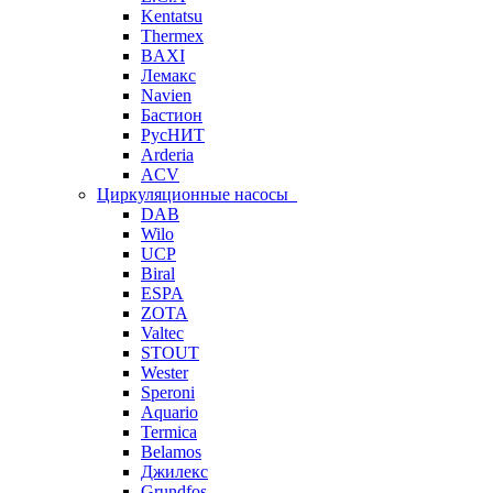
Kentatsu
Thermex
BAXI
Лемакс
Navien
Бастион
РусНИТ
Arderia
ACV
Циркуляционные насосы
DAB
Wilo
UCP
Biral
ESPA
ZOTA
Valtec
STOUT
Wester
Speroni
Aquario
Termica
Belamos
Джилекс
Grundfos