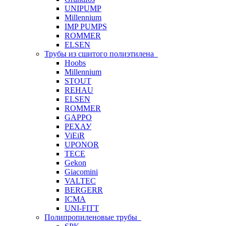
UNIPUMP
Millennium
IMP PUMPS
ROMMER
ELSEN
Трубы из сшитого полиэтилена
Hoobs
Millennium
STOUT
REHAU
ELSEN
ROMMER
GAPPO
РЕХАУ
ViEiR
UPONOR
TECE
Gekon
Giacomini
VALTEC
BERGERR
ICMA
UNI-FITT
Полипропиленовые трубы