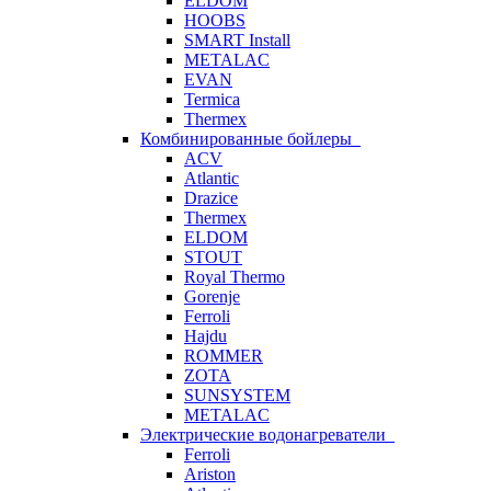
ELDOM
HOOBS
SMART Install
METALAC
EVAN
Termica
Thermex
Комбинированные бойлеры
ACV
Atlantic
Drazice
Thermex
ELDOM
STOUT
Royal Thermo
Gorenje
Ferroli
Hajdu
ROMMER
ZOTA
SUNSYSTEM
METALAC
Электрические водонагреватели
Ferroli
Ariston