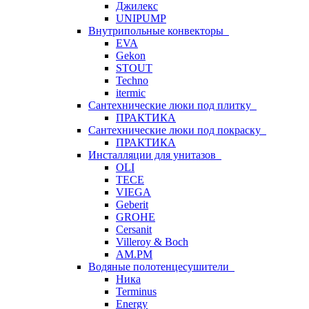
Джилекс
UNIPUMP
Внутрипольные конвекторы
EVA
Gekon
STOUT
Techno
itermic
Сантехнические люки под плитку
ПРАКТИКА
Сантехнические люки под покраску
ПРАКТИКА
Инсталляции для унитазов
OLI
TECE
VIEGA
Geberit
GROHE
Cersanit
Villeroy & Boch
AM.PM
Водяные полотенцесушители
Ника
Terminus
Energy