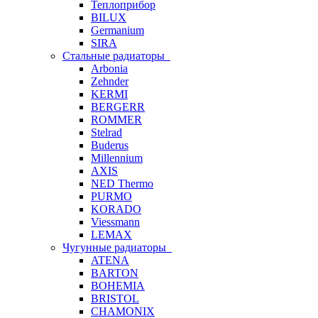
Теплоприбор
BILUX
Germanium
SIRA
Стальные радиаторы
Arbonia
Zehnder
KERMI
BERGERR
ROMMER
Stelrad
Buderus
Millennium
AXIS
NED Thermo
PURMO
KORADO
Viessmann
LEMAX
Чугунные радиаторы
ATENA
BARTON
BOHEMIA
BRISTOL
CHAMONIX