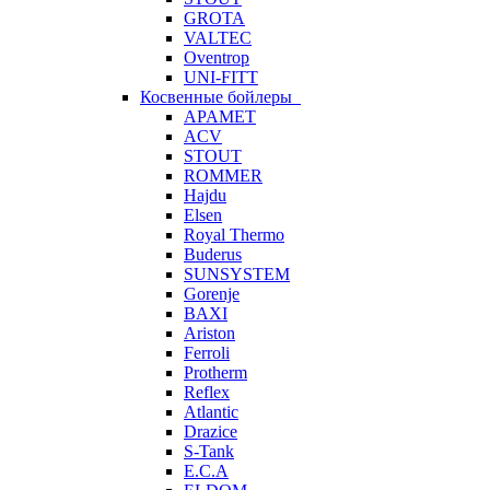
GROTA
VALTEC
Oventrop
UNI-FITT
Косвенные бойлеры
APAMET
ACV
STOUT
ROMMER
Hajdu
Elsen
Royal Thermo
Buderus
SUNSYSTEM
Gorenje
BAXI
Ariston
Ferroli
Protherm
Reflex
Atlantic
Drazice
S-Tank
E.C.A