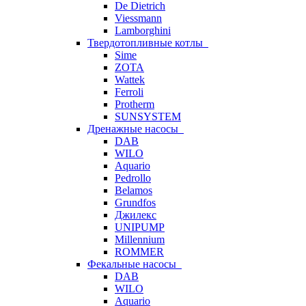
De Dietrich
Viessmann
Lamborghini
Твердотопливные котлы
Sime
ZOTA
Wattek
Ferroli
Protherm
SUNSYSTEM
Дренажные насосы
DAB
WILO
Aquario
Pedrollo
Belamos
Grundfos
Джилекс
UNIPUMP
Millennium
ROMMER
Фекальные насосы
DAB
WILO
Aquario