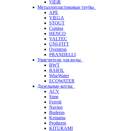
ViEiR
Металлопластиковые трубы
APE
VIEGA
STOUT
Comisa
HENCO
VALTEC
UNI-FITT
Oventrop
PRANDELLI
Умягчители для воды
BWT
RAIFIL
WiseWater
ECOWATER
Дизельные котлы
ACV
Sime
Ferroli
Navien
Buderus
Kentatsu
Protherm
KITURAMI