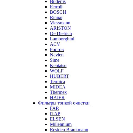
Buderus
Ferroli
BOSCH
Rinnai
Viessmann
ARISTON
De Dietrich
Lamborghini
ACV
Ростов
Navien
Sime
Kentatsu
WOLF
HUBERT
Termica
MIDEA
Thermex
HAIER
Фильтры тонкой очистки
FAR
ITAP
ELSEN
Millennium
Resideo Braukmann