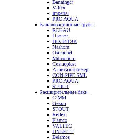
Banninger
Valfex
Imperial
PRO AQUA
Канализационные трубы
REHAU
Uponor
ПОЛИТЭК
Nashorn
Ostendorf
Millennium
Cosmoplast
Агригазполимер
CON-PIPE SML
PRO AQUA
STOUT
Расширительные баки
CIMM
Gekon
STOUT
Reflex
Flamco
VALTEC
UNI-FITT
Belamos