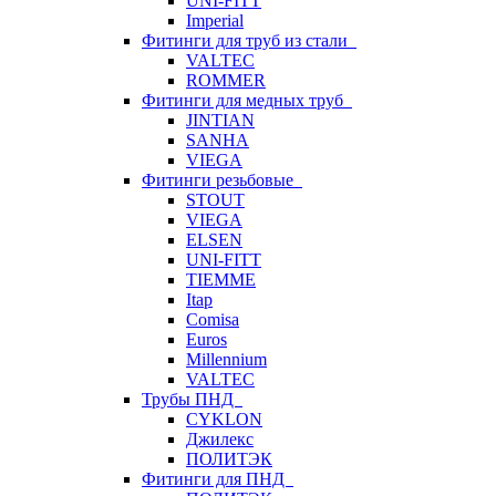
UNI-FITT
Imperial
Фитинги для труб из стали
VALTEC
ROMMER
Фитинги для медных труб
JINTIAN
SANHA
VIEGA
Фитинги резьбовые
STOUT
VIEGA
ELSEN
UNI-FITT
TIEMME
Itap
Comisa
Euros
Millennium
VALTEC
Трубы ПНД
CYKLON
Джилекс
ПОЛИТЭК
Фитинги для ПНД