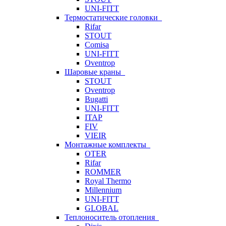
UNI-FITT
Термостатические головки
Rifar
STOUT
Comisa
UNI-FITT
Oventrop
Шаровые краны
STOUT
Oventrop
Bugatti
UNI-FITT
ITAP
FIV
VIEIR
Монтажные комплекты
OTER
Rifar
ROMMER
Royal Thermo
Millennium
UNI-FITT
GLOBAL
Теплоноситель отопления