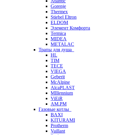
Atlantic
Gorenje
Thermex
Stiebel Eltron
ELDOM
Элемент Комфорта
Termica
MIDEA
METALAC
Трапы для душа
HL
TIM
TECE
VIEGA
Geberit
McAlpine
AlcaPLAST
MIllennium
ViEiR
AM.PM
Газовые котлы
BAXI
KITURAMI
Protherm
Vaillant