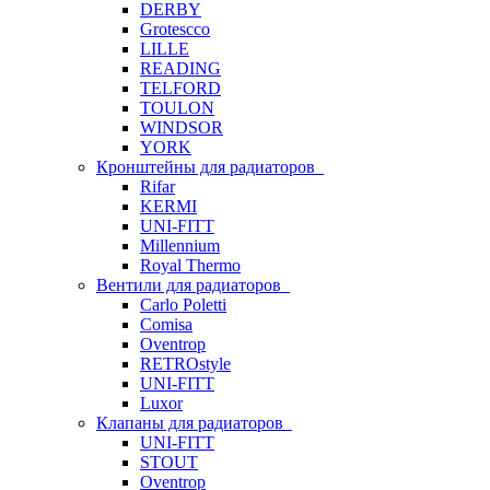
DERBY
Grotescco
LILLE
READING
TELFORD
TOULON
WINDSOR
YORK
Кронштейны для радиаторов
Rifar
KERMI
UNI-FITT
Millennium
Royal Thermo
Вентили для радиаторов
Carlo Poletti
Comisa
Oventrop
RETROstyle
UNI-FITT
Luxor
Клапаны для радиаторов
UNI-FITT
STOUT
Oventrop