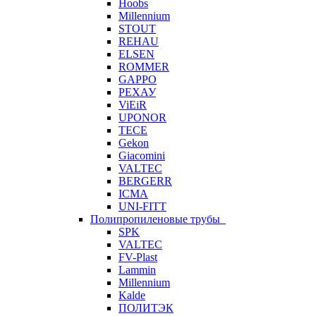
Hoobs
Millennium
STOUT
REHAU
ELSEN
ROMMER
GAPPO
РЕХАУ
ViEiR
UPONOR
TECE
Gekon
Giacomini
VALTEC
BERGERR
ICMA
UNI-FITT
Полипропиленовые трубы
SPK
VALTEC
FV-Plast
Lammin
Millennium
Kalde
ПОЛИТЭК