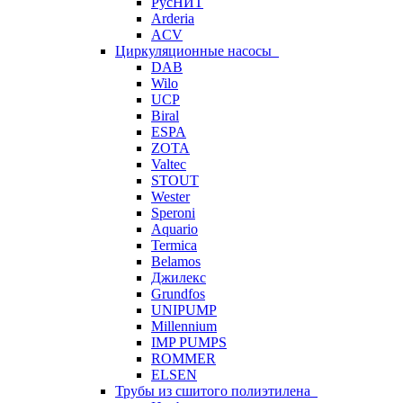
РусНИТ
Arderia
ACV
Циркуляционные насосы
DAB
Wilo
UCP
Biral
ESPA
ZOTA
Valtec
STOUT
Wester
Speroni
Aquario
Termica
Belamos
Джилекс
Grundfos
UNIPUMP
Millennium
IMP PUMPS
ROMMER
ELSEN
Трубы из сшитого полиэтилена