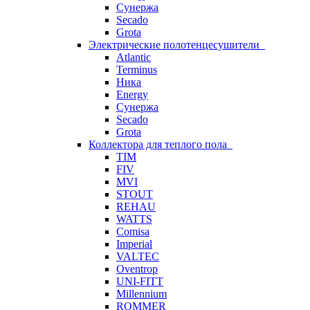
Сунержа
Secado
Grota
Электрические полотенцесушители
Atlantic
Terminus
Ника
Energy
Сунержа
Secado
Grota
Коллектора для теплого пола
TIM
FIV
MVI
STOUT
REHAU
WATTS
Comisa
Imperial
VALTEC
Oventrop
UNI-FITT
Millennium
ROMMER