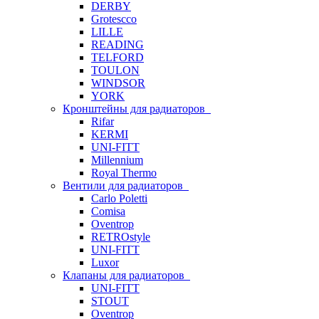
DERBY
Grotescco
LILLE
READING
TELFORD
TOULON
WINDSOR
YORK
Кронштейны для радиаторов
Rifar
KERMI
UNI-FITT
Millennium
Royal Thermo
Вентили для радиаторов
Carlo Poletti
Comisa
Oventrop
RETROstyle
UNI-FITT
Luxor
Клапаны для радиаторов
UNI-FITT
STOUT
Oventrop