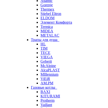
Atlantic
Gorenje
Thermex
Stiebel Eltron
ELDOM
Элемент Комфорта
Termica
MIDEA
METALAC
Трапы для душа
HL
TIM
TECE
VIEGA
Geberit
McAlpine
AlcaPLAST
MIllennium
ViEiR
AM.PM
Газовые котлы
BAXI
KITURAMI
Protherm
Vaillant