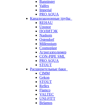
Banninger
Valfex
Imperial
PRO AQUA
Канализационные трубы
REHAU
Uponor
ПОЛИТЭК
Nashorn
Ostendorf
Millennium
Cosmoplast
Агригазполимер
CON-PIPE SML
PRO AQUA
STOUT
Расширительные баки
CIMM
Gekon
STOUT
Reflex
Flamco
VALTEC
UNI-FITT
Belamos