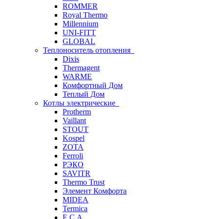
ROMMER
Royal Thermo
Millennium
UNI-FITT
GLOBAL
Теплоноситель отопления
Dixis
Thermagent
WARME
Комфортный Дом
Теплый Дом
Котлы электрические
Protherm
Vaillant
STOUT
Kospel
ZOTA
Ferroli
РЭКО
SAVITR
Thermo Trust
Элемент Комфорта
MIDEA
Termica
E.C.A