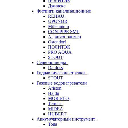
ПОЛИТЭК
Джилекс
Фитинги канализационные
REHAU
UPONOR
Millennium
CON-PIPE SML
Агригазполимер
Ostendorf
ПОЛИТЭК
PRO AQUA
STOUT
Сервоприводы
Danfoss
Гидравлические стрелки
STOUT
Газовые водонагреватели
Ariston
Hajdu
MOR-FLO
Termica
MIDEA
HUBERT
Аккумуляторный инструмент
Toua