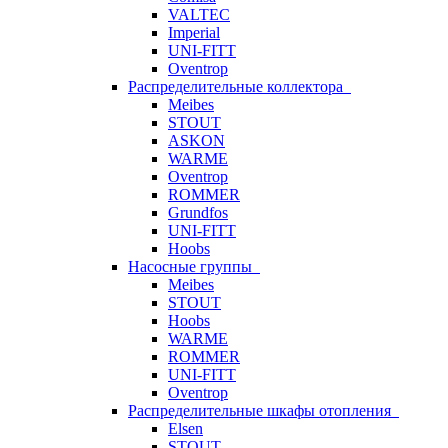
VALTEC
Imperial
UNI-FITT
Oventrop
Распределительные коллектора
Meibes
STOUT
ASKON
WARME
Oventrop
ROMMER
Grundfos
UNI-FITT
Hoobs
Насосные группы
Meibes
STOUT
Hoobs
WARME
ROMMER
UNI-FITT
Oventrop
Распределительные шкафы отопления
Elsen
STOUT