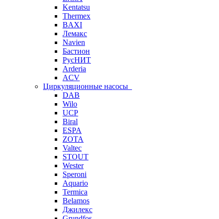
Kentatsu
Thermex
BAXI
Лемакс
Navien
Бастион
РусНИТ
Arderia
ACV
Циркуляционные насосы
DAB
Wilo
UCP
Biral
ESPA
ZOTA
Valtec
STOUT
Wester
Speroni
Aquario
Termica
Belamos
Джилекс
Grundfos