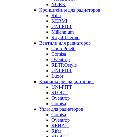
YORK
Кронштейны для радиаторов
Rifar
KERMI
UNI-FITT
Millennium
Royal Thermo
Вентили для радиаторов
Carlo Poletti
Comisa
Oventrop
RETROstyle
UNI-FITT
Luxor
Клапаны для радиаторов
UNI-FITT
STOUT
Oventrop
Comisa
Узлы для радиаторов
Comisa
Oventrop
REHAU
Rifar
STOUT