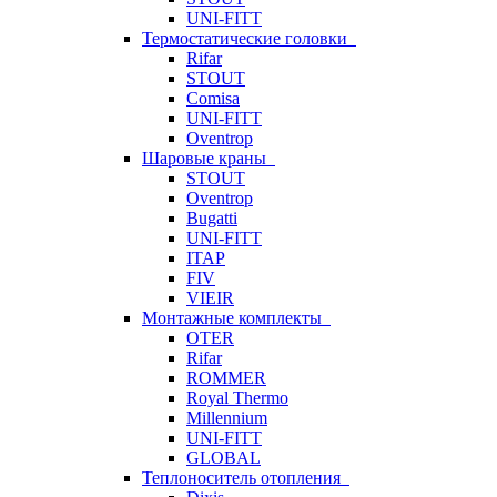
UNI-FITT
Термостатические головки
Rifar
STOUT
Comisa
UNI-FITT
Oventrop
Шаровые краны
STOUT
Oventrop
Bugatti
UNI-FITT
ITAP
FIV
VIEIR
Монтажные комплекты
OTER
Rifar
ROMMER
Royal Thermo
Millennium
UNI-FITT
GLOBAL
Теплоноситель отопления