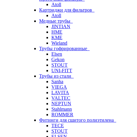
Atoll
Картриджи для фильтров
Atoll
Медные трубы
JINTIAN
HME
KME
Wieland
Трубы гофрированные
Elsen
Gekon
STOUT
UNI-FITT
Трубы из стали
Sanha
VIEGA
LAVITA
VALTEC
NEPTUN
Stahlmann
ROMMER
Фитинги для сшитого полиэтилена
TECE
STOUT
ELSEN