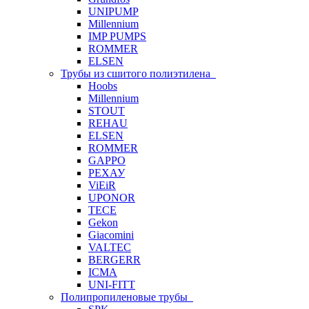
UNIPUMP
Millennium
IMP PUMPS
ROMMER
ELSEN
Трубы из сшитого полиэтилена
Hoobs
Millennium
STOUT
REHAU
ELSEN
ROMMER
GAPPO
РЕХАУ
ViEiR
UPONOR
TECE
Gekon
Giacomini
VALTEC
BERGERR
ICMA
UNI-FITT
Полипропиленовые трубы