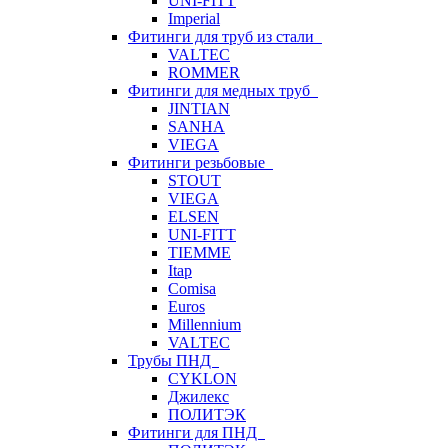
UNI-FITT
Imperial
Фитинги для труб из стали
VALTEC
ROMMER
Фитинги для медных труб
JINTIAN
SANHA
VIEGA
Фитинги резьбовые
STOUT
VIEGA
ELSEN
UNI-FITT
TIEMME
Itap
Comisa
Euros
Millennium
VALTEC
Трубы ПНД
CYKLON
Джилекс
ПОЛИТЭК
Фитинги для ПНД