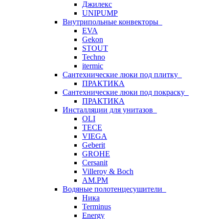
Джилекс
UNIPUMP
Внутрипольные конвекторы
EVA
Gekon
STOUT
Techno
itermic
Сантехнические люки под плитку
ПРАКТИКА
Сантехнические люки под покраску
ПРАКТИКА
Инсталляции для унитазов
OLI
TECE
VIEGA
Geberit
GROHE
Cersanit
Villeroy & Boch
AM.PM
Водяные полотенцесушители
Ника
Terminus
Energy