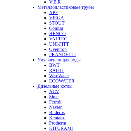
ViEiR
Металлопластиковые трубы
APE
VIEGA
STOUT
Comisa
HENCO
VALTEC
UNI-FITT
Oventrop
PRANDELLI
Умягчители для воды
BWT
RAIFIL
WiseWater
ECOWATER
Дизельные котлы
ACV
Sime
Ferroli
Navien
Buderus
Kentatsu
Protherm
KITURAMI