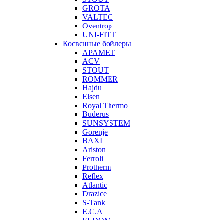
GROTA
VALTEC
Oventrop
UNI-FITT
Косвенные бойлеры
APAMET
ACV
STOUT
ROMMER
Hajdu
Elsen
Royal Thermo
Buderus
SUNSYSTEM
Gorenje
BAXI
Ariston
Ferroli
Protherm
Reflex
Atlantic
Drazice
S-Tank
E.C.A