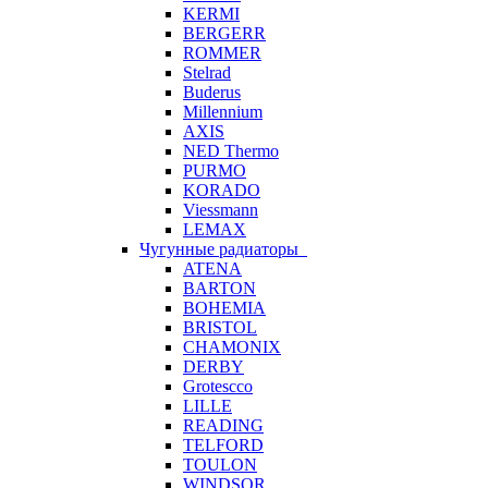
KERMI
BERGERR
ROMMER
Stelrad
Buderus
Millennium
AXIS
NED Thermo
PURMO
KORADO
Viessmann
LEMAX
Чугунные радиаторы
ATENA
BARTON
BOHEMIA
BRISTOL
CHAMONIX
DERBY
Grotescco
LILLE
READING
TELFORD
TOULON
WINDSOR