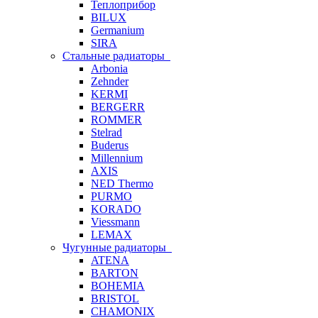
Теплоприбор
BILUX
Germanium
SIRA
Стальные радиаторы
Arbonia
Zehnder
KERMI
BERGERR
ROMMER
Stelrad
Buderus
Millennium
AXIS
NED Thermo
PURMO
KORADO
Viessmann
LEMAX
Чугунные радиаторы
ATENA
BARTON
BOHEMIA
BRISTOL
CHAMONIX