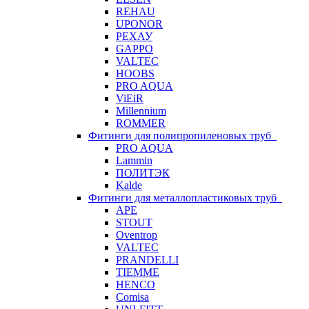
REHAU
UPONOR
РЕХАУ
GAPPO
VALTEC
HOOBS
PRO AQUA
ViEiR
Millennium
ROMMER
Фитинги для полипропиленовых труб
PRO AQUA
Lammin
ПОЛИТЭК
Kalde
Фитинги для металлопластиковых труб
APE
STOUT
Oventrop
VALTEC
PRANDELLI
TIEMME
HENCO
Comisa