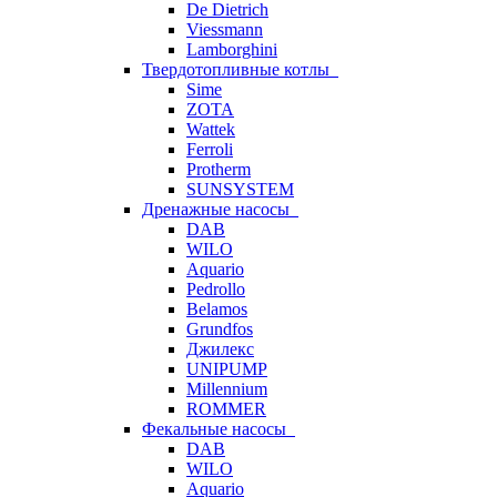
De Dietrich
Viessmann
Lamborghini
Твердотопливные котлы
Sime
ZOTA
Wattek
Ferroli
Protherm
SUNSYSTEM
Дренажные насосы
DAB
WILO
Aquario
Pedrollo
Belamos
Grundfos
Джилекс
UNIPUMP
Millennium
ROMMER
Фекальные насосы
DAB
WILO
Aquario