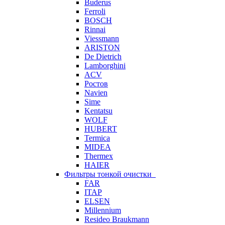
Buderus
Ferroli
BOSCH
Rinnai
Viessmann
ARISTON
De Dietrich
Lamborghini
ACV
Ростов
Navien
Sime
Kentatsu
WOLF
HUBERT
Termica
MIDEA
Thermex
HAIER
Фильтры тонкой очистки
FAR
ITAP
ELSEN
Millennium
Resideo Braukmann