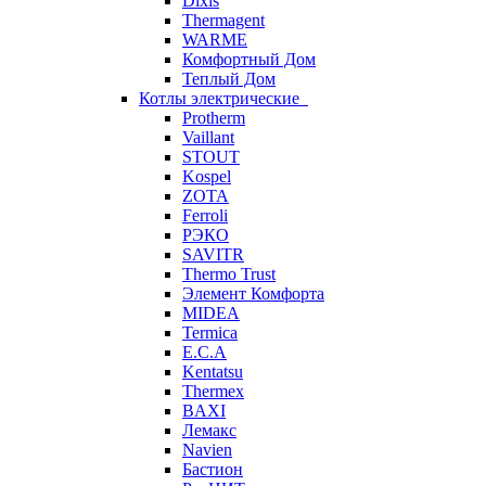
Dixis
Thermagent
WARME
Комфортный Дом
Теплый Дом
Котлы электрические
Protherm
Vaillant
STOUT
Kospel
ZOTA
Ferroli
РЭКО
SAVITR
Thermo Trust
Элемент Комфорта
MIDEA
Termica
E.C.A
Kentatsu
Thermex
BAXI
Лемакс
Navien
Бастион