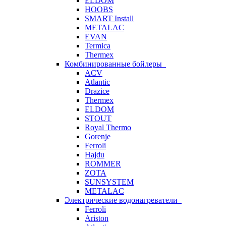
ELDOM
HOOBS
SMART Install
METALAC
EVAN
Termica
Thermex
Комбинированные бойлеры
ACV
Atlantic
Drazice
Thermex
ELDOM
STOUT
Royal Thermo
Gorenje
Ferroli
Hajdu
ROMMER
ZOTA
SUNSYSTEM
METALAC
Электрические водонагреватели
Ferroli
Ariston