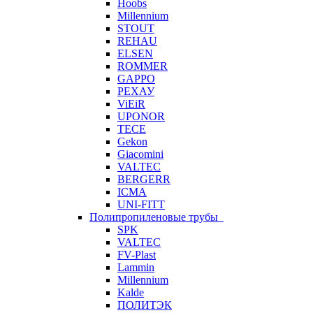
Hoobs
Millennium
STOUT
REHAU
ELSEN
ROMMER
GAPPO
РЕХАУ
ViEiR
UPONOR
TECE
Gekon
Giacomini
VALTEC
BERGERR
ICMA
UNI-FITT
Полипропиленовые трубы
SPK
VALTEC
FV-Plast
Lammin
Millennium
Kalde
ПОЛИТЭК