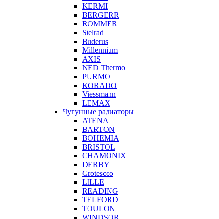
KERMI
BERGERR
ROMMER
Stelrad
Buderus
Millennium
AXIS
NED Thermo
PURMO
KORADO
Viessmann
LEMAX
Чугунные радиаторы
ATENA
BARTON
BOHEMIA
BRISTOL
CHAMONIX
DERBY
Grotescco
LILLE
READING
TELFORD
TOULON
WINDSOR