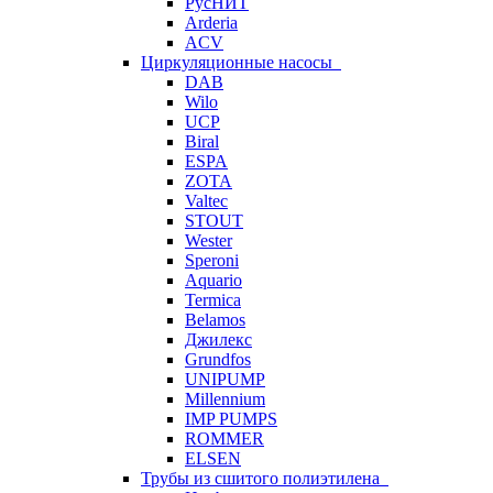
РусНИТ
Arderia
ACV
Циркуляционные насосы
DAB
Wilo
UCP
Biral
ESPA
ZOTA
Valtec
STOUT
Wester
Speroni
Aquario
Termica
Belamos
Джилекс
Grundfos
UNIPUMP
Millennium
IMP PUMPS
ROMMER
ELSEN
Трубы из сшитого полиэтилена