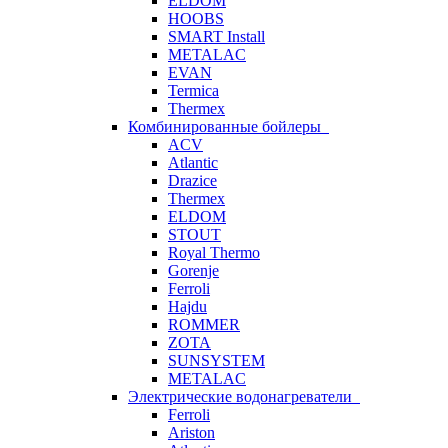
ELDOM
HOOBS
SMART Install
METALAC
EVAN
Termica
Thermex
Комбинированные бойлеры
ACV
Atlantic
Drazice
Thermex
ELDOM
STOUT
Royal Thermo
Gorenje
Ferroli
Hajdu
ROMMER
ZOTA
SUNSYSTEM
METALAC
Электрические водонагреватели
Ferroli
Ariston