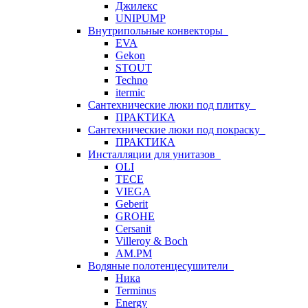
Джилекс
UNIPUMP
Внутрипольные конвекторы
EVA
Gekon
STOUT
Techno
itermic
Сантехнические люки под плитку
ПРАКТИКА
Сантехнические люки под покраску
ПРАКТИКА
Инсталляции для унитазов
OLI
TECE
VIEGA
Geberit
GROHE
Cersanit
Villeroy & Boch
AM.PM
Водяные полотенцесушители
Ника
Terminus
Energy