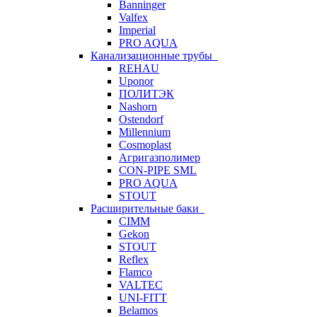
Banninger
Valfex
Imperial
PRO AQUA
Канализационные трубы
REHAU
Uponor
ПОЛИТЭК
Nashorn
Ostendorf
Millennium
Cosmoplast
Агригазполимер
CON-PIPE SML
PRO AQUA
STOUT
Расширительные баки
CIMM
Gekon
STOUT
Reflex
Flamco
VALTEC
UNI-FITT
Belamos