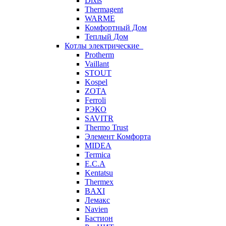
Dixis
Thermagent
WARME
Комфортный Дом
Теплый Дом
Котлы электрические
Protherm
Vaillant
STOUT
Kospel
ZOTA
Ferroli
РЭКО
SAVITR
Thermo Trust
Элемент Комфорта
MIDEA
Termica
E.C.A
Kentatsu
Thermex
BAXI
Лемакс
Navien
Бастион