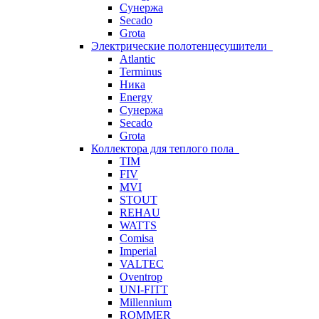
Сунержа
Secado
Grota
Электрические полотенцесушители
Atlantic
Terminus
Ника
Energy
Сунержа
Secado
Grota
Коллектора для теплого пола
TIM
FIV
MVI
STOUT
REHAU
WATTS
Comisa
Imperial
VALTEC
Oventrop
UNI-FITT
Millennium
ROMMER