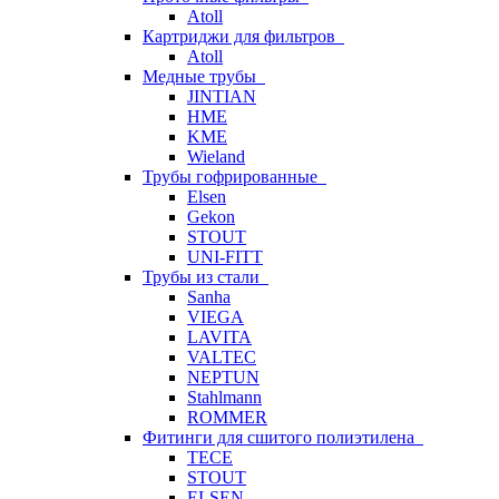
Atoll
Картриджи для фильтров
Atoll
Медные трубы
JINTIAN
HME
KME
Wieland
Трубы гофрированные
Elsen
Gekon
STOUT
UNI-FITT
Трубы из стали
Sanha
VIEGA
LAVITA
VALTEC
NEPTUN
Stahlmann
ROMMER
Фитинги для сшитого полиэтилена
TECE
STOUT
ELSEN