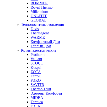
ROMMER
Royal Thermo
Millennium
UNI-FITT
GLOBAL
Теплоноситель отопления
Dixis
Thermagent
WARME
Комфортный Дом
Теплый Дом
Котлы электрические
Protherm
Vaillant
STOUT
Kospel
ZOTA
Ferroli
РЭКО
SAVITR
Thermo Trust
Элемент Комфорта
MIDEA
Termica
E.C.A