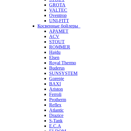
GROTA
VALTEC
Oventrop
UNI-FITT
Косвенные бойлеры
APAMET
ACV
STOUT
ROMMER
Hajdu
Elsen
Royal Thermo
Buderus
SUNSYSTEM
Gorenje
BAXI
Ariston
Ferroli
Protherm
Reflex
Atlantic
Drazice
S-Tank
E.C.A