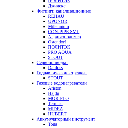
ПОЛИТЭК
Джилекс
Фитинги канализационные
REHAU
UPONOR
Millennium
CON-PIPE SML
Агригазполимер
Ostendorf
ПОЛИТЭК
PRO AQUA
STOUT
Сервоприводы
Danfoss
Гидравлические стрелки
STOUT
Газовые водонагреватели
Ariston
Hajdu
MOR-FLO
Termica
MIDEA
HUBERT
Аккумуляторный инструмент
Toua