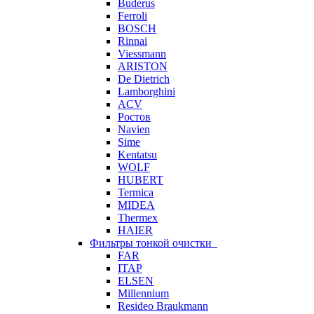
Buderus
Ferroli
BOSCH
Rinnai
Viessmann
ARISTON
De Dietrich
Lamborghini
ACV
Ростов
Navien
Sime
Kentatsu
WOLF
HUBERT
Termica
MIDEA
Thermex
HAIER
Фильтры тонкой очистки
FAR
ITAP
ELSEN
Millennium
Resideo Braukmann