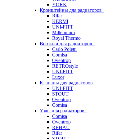
YORK
Кронштейны для радиаторов
Rifar
KERMI
UNI-FITT
Millennium
Royal Thermo
Вентили для радиаторов
Carlo Poletti
Comisa
Oventrop
RETROstyle
UNI-FITT
Luxor
Клапаны для радиаторов
UNI-FITT
STOUT
Oventrop
Comisa
Узлы для радиаторов
Comisa
Oventrop
REHAU
Rifar
STOUT