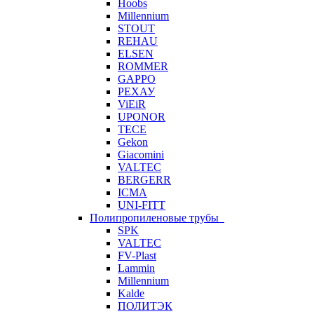
Hoobs
Millennium
STOUT
REHAU
ELSEN
ROMMER
GAPPO
РЕХАУ
ViEiR
UPONOR
TECE
Gekon
Giacomini
VALTEC
BERGERR
ICMA
UNI-FITT
Полипропиленовые трубы
SPK
VALTEC
FV-Plast
Lammin
Millennium
Kalde
ПОЛИТЭК