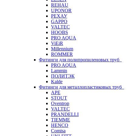
REHAU
UPONOR
РЕХАУ
GAPPO
VALTEC
HOOBS
PRO AQUA
ViEiR
Millennium
ROMMER
Фитинги для полипропиленовых труб
PRO AQUA
Lammin
ПОЛИТЭК
Kalde
Фитинги для металлопластиковых труб
APE
STOUT
Oventrop
VALTEC
PRANDELLI
TIEMME
HENCO
Comisa