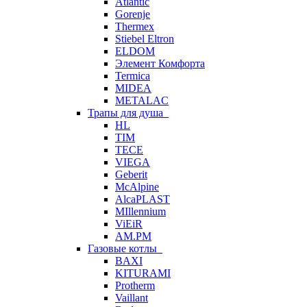
Atlantic
Gorenje
Thermex
Stiebel Eltron
ELDOM
Элемент Комфорта
Termica
MIDEA
METALAC
Трапы для душа
HL
TIM
TECE
VIEGA
Geberit
McAlpine
AlcaPLAST
MIllennium
ViEiR
AM.PM
Газовые котлы
BAXI
KITURAMI
Protherm
Vaillant