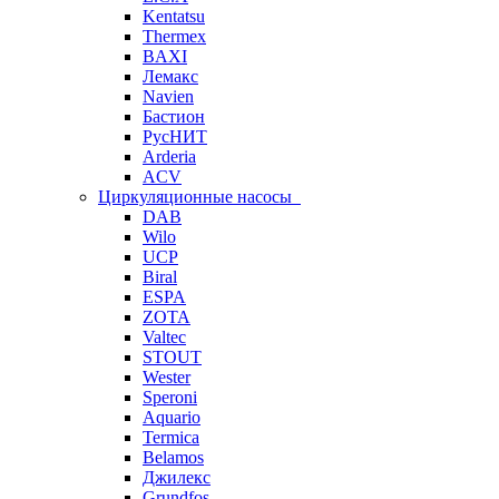
Kentatsu
Thermex
BAXI
Лемакс
Navien
Бастион
РусНИТ
Arderia
ACV
Циркуляционные насосы
DAB
Wilo
UCP
Biral
ESPA
ZOTA
Valtec
STOUT
Wester
Speroni
Aquario
Termica
Belamos
Джилекс
Grundfos