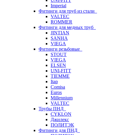
UNI-FITT
Imperial
Фитинги для труб из стали
VALTEC
ROMMER
Фитинги для медных труб
JINTIAN
SANHA
VIEGA
Фитинги резьбовые
STOUT
VIEGA
ELSEN
UNI-FITT
TIEMME
Itap
Comisa
Euros
Millennium
VALTEC
Трубы ПНД
CYKLON
Джилекс
ПОЛИТЭК
Фитинги для ПНД