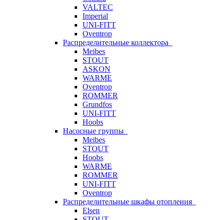
VALTEC
Imperial
UNI-FITT
Oventrop
Распределительные коллектора
Meibes
STOUT
ASKON
WARME
Oventrop
ROMMER
Grundfos
UNI-FITT
Hoobs
Насосные группы
Meibes
STOUT
Hoobs
WARME
ROMMER
UNI-FITT
Oventrop
Распределительные шкафы отопления
Elsen
STOUT