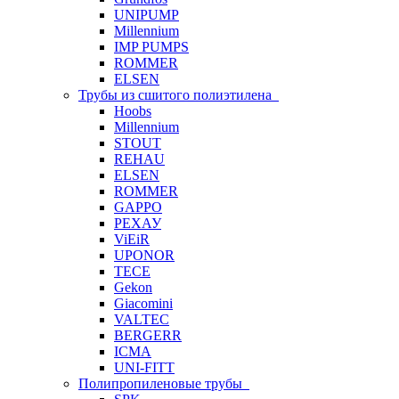
UNIPUMP
Millennium
IMP PUMPS
ROMMER
ELSEN
Трубы из сшитого полиэтилена
Hoobs
Millennium
STOUT
REHAU
ELSEN
ROMMER
GAPPO
РЕХАУ
ViEiR
UPONOR
TECE
Gekon
Giacomini
VALTEC
BERGERR
ICMA
UNI-FITT
Полипропиленовые трубы