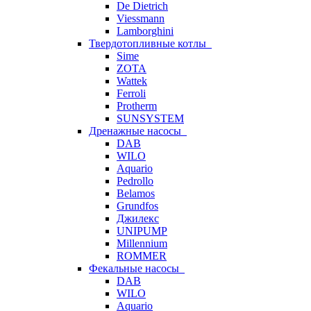
De Dietrich
Viessmann
Lamborghini
Твердотопливные котлы
Sime
ZOTA
Wattek
Ferroli
Protherm
SUNSYSTEM
Дренажные насосы
DAB
WILO
Aquario
Pedrollo
Belamos
Grundfos
Джилекс
UNIPUMP
Millennium
ROMMER
Фекальные насосы
DAB
WILO
Aquario