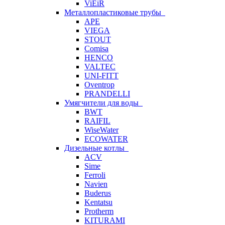
ViEiR
Металлопластиковые трубы
APE
VIEGA
STOUT
Comisa
HENCO
VALTEC
UNI-FITT
Oventrop
PRANDELLI
Умягчители для воды
BWT
RAIFIL
WiseWater
ECOWATER
Дизельные котлы
ACV
Sime
Ferroli
Navien
Buderus
Kentatsu
Protherm
KITURAMI