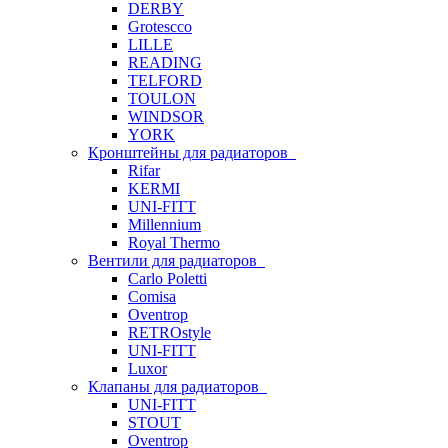
DERBY
Grotescco
LILLE
READING
TELFORD
TOULON
WINDSOR
YORK
Кронштейны для радиаторов
Rifar
KERMI
UNI-FITT
Millennium
Royal Thermo
Вентили для радиаторов
Carlo Poletti
Comisa
Oventrop
RETROstyle
UNI-FITT
Luxor
Клапаны для радиаторов
UNI-FITT
STOUT
Oventrop