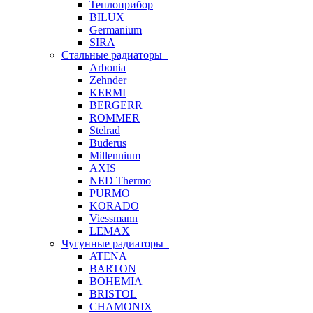
Теплоприбор
BILUX
Germanium
SIRA
Стальные радиаторы
Arbonia
Zehnder
KERMI
BERGERR
ROMMER
Stelrad
Buderus
Millennium
AXIS
NED Thermo
PURMO
KORADO
Viessmann
LEMAX
Чугунные радиаторы
ATENA
BARTON
BOHEMIA
BRISTOL
CHAMONIX