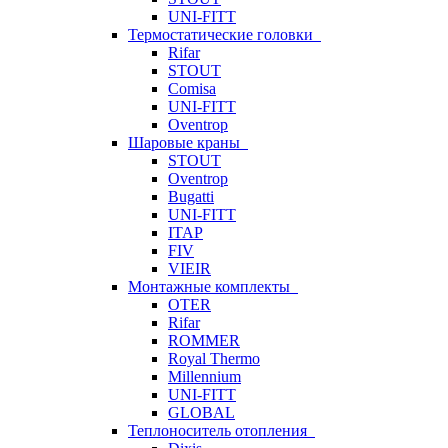
UNI-FITT
Термостатические головки
Rifar
STOUT
Comisa
UNI-FITT
Oventrop
Шаровые краны
STOUT
Oventrop
Bugatti
UNI-FITT
ITAP
FIV
VIEIR
Монтажные комплекты
OTER
Rifar
ROMMER
Royal Thermo
Millennium
UNI-FITT
GLOBAL
Теплоноситель отопления