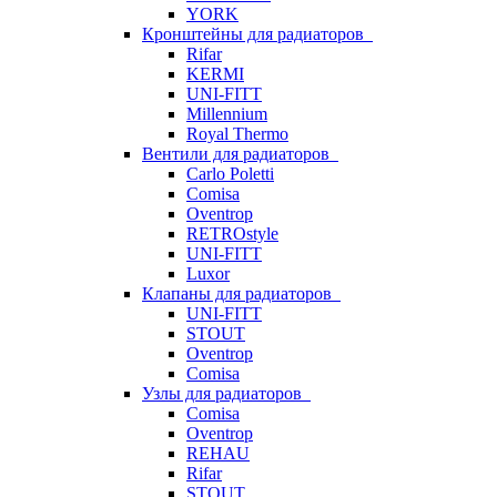
YORK
Кронштейны для радиаторов
Rifar
KERMI
UNI-FITT
Millennium
Royal Thermo
Вентили для радиаторов
Carlo Poletti
Comisa
Oventrop
RETROstyle
UNI-FITT
Luxor
Клапаны для радиаторов
UNI-FITT
STOUT
Oventrop
Comisa
Узлы для радиаторов
Comisa
Oventrop
REHAU
Rifar
STOUT