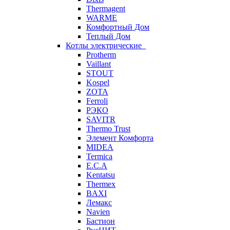
Thermagent
WARME
Комфортный Дом
Теплый Дом
Котлы электрические
Protherm
Vaillant
STOUT
Kospel
ZOTA
Ferroli
РЭКО
SAVITR
Thermo Trust
Элемент Комфорта
MIDEA
Termica
E.C.A
Kentatsu
Thermex
BAXI
Лемакс
Navien
Бастион