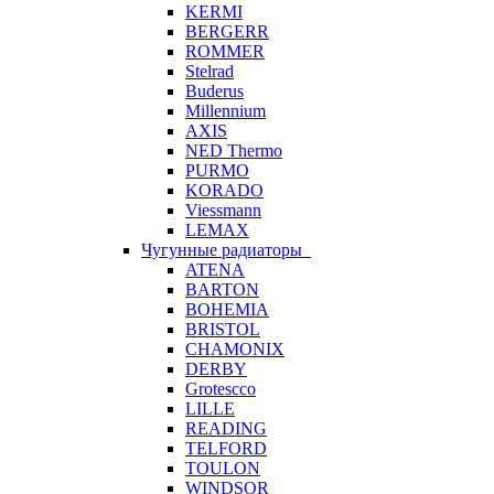
KERMI
BERGERR
ROMMER
Stelrad
Buderus
Millennium
AXIS
NED Thermo
PURMO
KORADO
Viessmann
LEMAX
Чугунные радиаторы
ATENA
BARTON
BOHEMIA
BRISTOL
CHAMONIX
DERBY
Grotescco
LILLE
READING
TELFORD
TOULON
WINDSOR