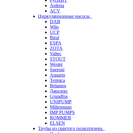
РусНИТ
Arderia
ACV
Циркуляционные насосы
DAB
Wilo
UCP
Biral
ESPA
ZOTA
Valtec
STOUT
Wester
Speroni
Aquario
Termica
Belamos
Джилекс
Grundfos
UNIPUMP
Millennium
IMP PUMPS
ROMMER
ELSEN
Трубы из сшитого полиэтилена