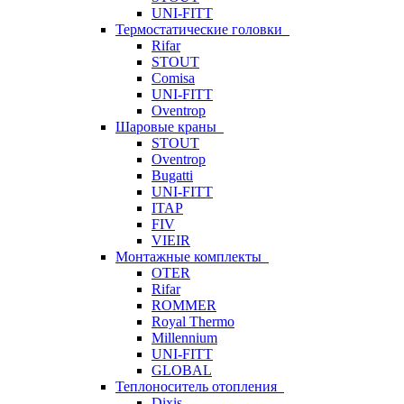
UNI-FITT
Термостатические головки
Rifar
STOUT
Comisa
UNI-FITT
Oventrop
Шаровые краны
STOUT
Oventrop
Bugatti
UNI-FITT
ITAP
FIV
VIEIR
Монтажные комплекты
OTER
Rifar
ROMMER
Royal Thermo
Millennium
UNI-FITT
GLOBAL
Теплоноситель отопления
Dixis