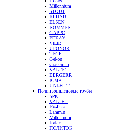
Hoobs
Millennium
STOUT
REHAU
ELSEN
ROMMER
GAPPO
РЕХАУ
ViEiR
UPONOR
TECE
Gekon
Giacomini
VALTEC
BERGERR
ICMA
UNI-FITT
Полипропиленовые трубы
SPK
VALTEC
FV-Plast
Lammin
Millennium
Kalde
ПОЛИТЭК