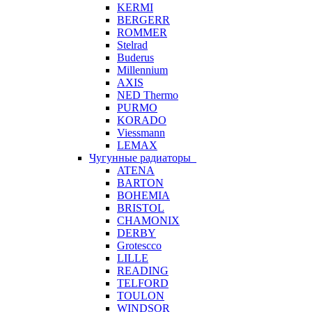
KERMI
BERGERR
ROMMER
Stelrad
Buderus
Millennium
AXIS
NED Thermo
PURMO
KORADO
Viessmann
LEMAX
Чугунные радиаторы
ATENA
BARTON
BOHEMIA
BRISTOL
CHAMONIX
DERBY
Grotescco
LILLE
READING
TELFORD
TOULON
WINDSOR