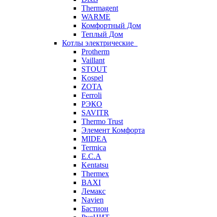
Thermagent
WARME
Комфортный Дом
Теплый Дом
Котлы электрические
Protherm
Vaillant
STOUT
Kospel
ZOTA
Ferroli
РЭКО
SAVITR
Thermo Trust
Элемент Комфорта
MIDEA
Termica
E.C.A
Kentatsu
Thermex
BAXI
Лемакс
Navien
Бастион