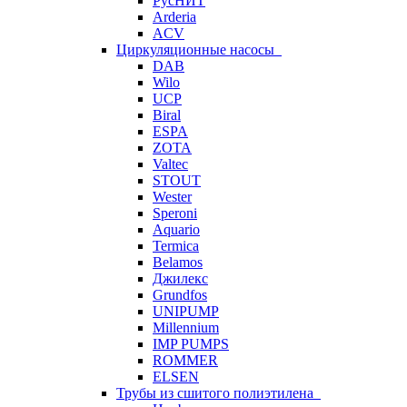
РусНИТ
Arderia
ACV
Циркуляционные насосы
DAB
Wilo
UCP
Biral
ESPA
ZOTA
Valtec
STOUT
Wester
Speroni
Aquario
Termica
Belamos
Джилекс
Grundfos
UNIPUMP
Millennium
IMP PUMPS
ROMMER
ELSEN
Трубы из сшитого полиэтилена