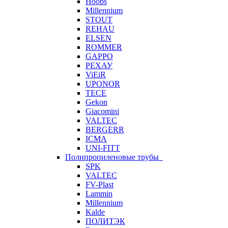
Hoobs
Millennium
STOUT
REHAU
ELSEN
ROMMER
GAPPO
РЕХАУ
ViEiR
UPONOR
TECE
Gekon
Giacomini
VALTEC
BERGERR
ICMA
UNI-FITT
Полипропиленовые трубы
SPK
VALTEC
FV-Plast
Lammin
Millennium
Kalde
ПОЛИТЭК