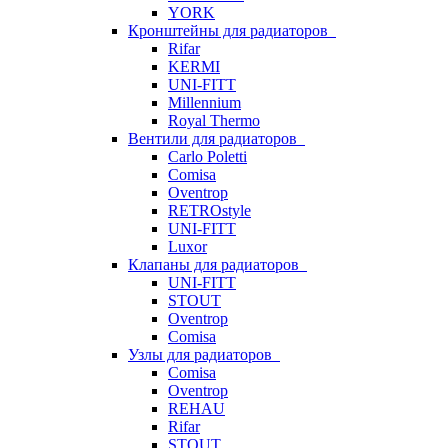
YORK
Кронштейны для радиаторов
Rifar
KERMI
UNI-FITT
Millennium
Royal Thermo
Вентили для радиаторов
Carlo Poletti
Comisa
Oventrop
RETROstyle
UNI-FITT
Luxor
Клапаны для радиаторов
UNI-FITT
STOUT
Oventrop
Comisa
Узлы для радиаторов
Comisa
Oventrop
REHAU
Rifar
STOUT