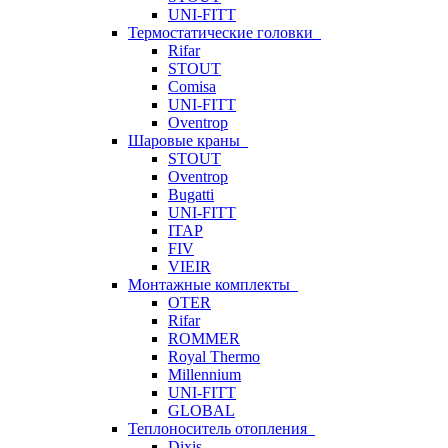
UNI-FITT
Термостатические головки
Rifar
STOUT
Comisa
UNI-FITT
Oventrop
Шаровые краны
STOUT
Oventrop
Bugatti
UNI-FITT
ITAP
FIV
VIEIR
Монтажные комплекты
OTER
Rifar
ROMMER
Royal Thermo
Millennium
UNI-FITT
GLOBAL
Теплоноситель отопления
Dixis