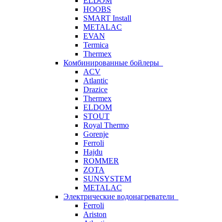
ELDOM
HOOBS
SMART Install
METALAC
EVAN
Termica
Thermex
Комбинированные бойлеры
ACV
Atlantic
Drazice
Thermex
ELDOM
STOUT
Royal Thermo
Gorenje
Ferroli
Hajdu
ROMMER
ZOTA
SUNSYSTEM
METALAC
Электрические водонагреватели
Ferroli
Ariston