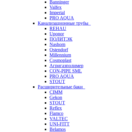
Banninger
Valfex
Imperial
PRO AQUA
Канализационные трубы
REHAU
Uponor
ПОЛИТЭК
Nashorn
Ostendorf
Millennium
Cosmoplast
Агригазполимер
CON-PIPE SML
PRO AQUA
STOUT
Расширительные баки
CIMM
Gekon
STOUT
Reflex
Flamco
VALTEC
UNI-FITT
Belamos