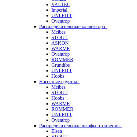
VALTEC
Imperial
UNI-FITT
Oventrop
Распределительные коллектора
Meibes
STOUT
ASKON
WARME
Oventrop
ROMMER
Grundfos
UNI-FITT
Hoobs
Насосные группы
Meibes
STOUT
Hoobs
WARME
ROMMER
UNI-FITT
Oventrop
Распределительные шкафы отопления
Elsen
STOUT