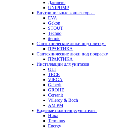
Джилекс
UNIPUMP
Внутрипольные конвекторы
EVA
Gekon
STOUT
Techno
itermic
Сантехнические люки под плитку
ПРАКТИКА
Сантехнические люки под покраску
ПРАКТИКА
Инсталляции для унитазов
OLI
TECE
VIEGA
Geberit
GROHE
Cersanit
Villeroy & Boch
AM.PM
Водяные полотенцесушители
Ника
Terminus
Energy