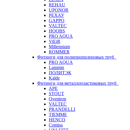
REHAU
UPONOR
РЕХАУ
GAPPO
VALTEC
HOOBS
PRO AQUA
ViEiR
Millennium
ROMMER
Фитинги для полипропиленовых труб
PRO AQUA
Lammin
ПОЛИТЭК
Kalde
Фитинги для металлопластиковых труб
APE
STOUT
Oventrop
VALTEC
PRANDELLI
TIEMME
HENCO
Comisa