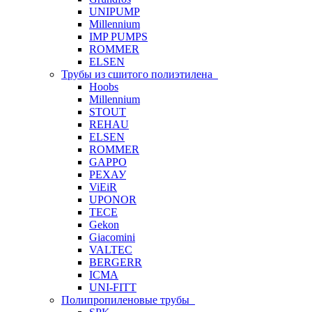
UNIPUMP
Millennium
IMP PUMPS
ROMMER
ELSEN
Трубы из сшитого полиэтилена
Hoobs
Millennium
STOUT
REHAU
ELSEN
ROMMER
GAPPO
РЕХАУ
ViEiR
UPONOR
TECE
Gekon
Giacomini
VALTEC
BERGERR
ICMA
UNI-FITT
Полипропиленовые трубы