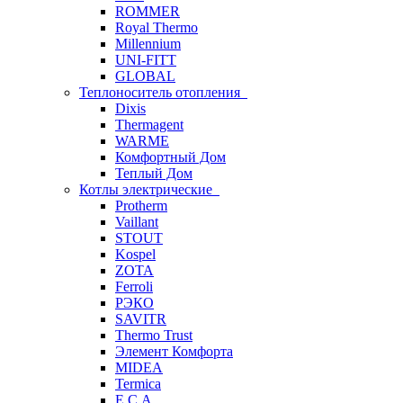
ROMMER
Royal Thermo
Millennium
UNI-FITT
GLOBAL
Теплоноситель отопления
Dixis
Thermagent
WARME
Комфортный Дом
Теплый Дом
Котлы электрические
Protherm
Vaillant
STOUT
Kospel
ZOTA
Ferroli
РЭКО
SAVITR
Thermo Trust
Элемент Комфорта
MIDEA
Termica
E.C.A