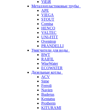
ViEiR
Металлопластиковые трубы
APE
VIEGA
STOUT
Comisa
HENCO
VALTEC
UNI-FITT
Oventrop
PRANDELLI
Умягчители для воды
BWT
RAIFIL
WiseWater
ECOWATER
Дизельные котлы
ACV
Sime
Ferroli
Navien
Buderus
Kentatsu
Protherm
KITURAMI