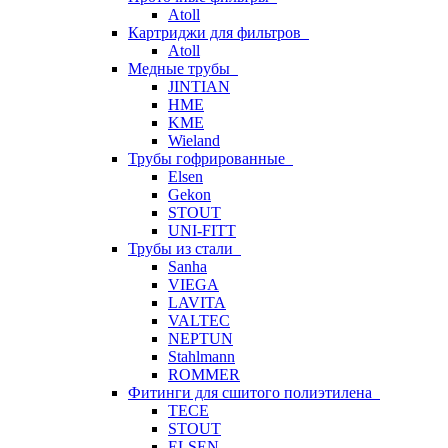
Atoll
Картриджи для фильтров
Atoll
Медные трубы
JINTIAN
HME
KME
Wieland
Трубы гофрированные
Elsen
Gekon
STOUT
UNI-FITT
Трубы из стали
Sanha
VIEGA
LAVITA
VALTEC
NEPTUN
Stahlmann
ROMMER
Фитинги для сшитого полиэтилена
TECE
STOUT
ELSEN