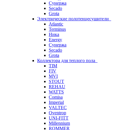
Сунержа
Secado
Grota
Электрические полотенцесушители
Atlantic
Terminus
Ника
Energy
Сунержа
Secado
Grota
Коллектора для теплого пола
TIM
FIV
MVI
STOUT
REHAU
WATTS
Comisa
Imperial
VALTEC
Oventrop
UNI-FITT
Millennium
ROMMER