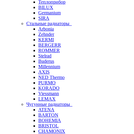
Теплоприбор
BILUX
Germanium
SIRA
Стальные радиаторы
Arbonia
Zehnder
KERMI
BERGERR
ROMMER
Stelrad
Buderus
Millennium
AXIS
NED Thermo
PURMO
KORADO
Viessmann
LEMAX
Чугунные радиаторы
ATENA
BARTON
BOHEMIA
BRISTOL
CHAMONIX