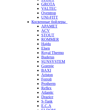
GROTA
VALTEC
Oventrop
UNI-FITT
Косвенные бойлеры
APAMET
ACV
STOUT
ROMMER
Hajdu
Elsen
Royal Thermo
Buderus
SUNSYSTEM
Gorenje
BAXI
Ariston
Ferroli
Protherm
Reflex
Atlantic
Drazice
S-Tank
E.C.A