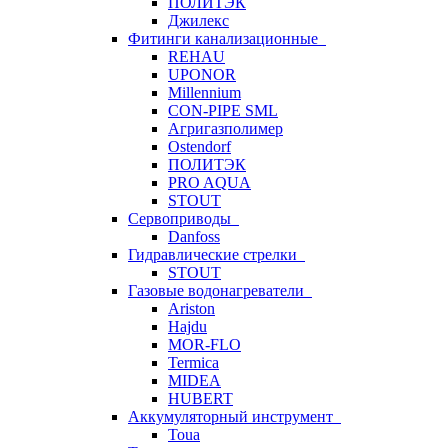
ПОЛИТЭК
Джилекс
Фитинги канализационные
REHAU
UPONOR
Millennium
CON-PIPE SML
Агригазполимер
Ostendorf
ПОЛИТЭК
PRO AQUA
STOUT
Сервоприводы
Danfoss
Гидравлические стрелки
STOUT
Газовые водонагреватели
Ariston
Hajdu
MOR-FLO
Termica
MIDEA
HUBERT
Аккумуляторный инструмент
Toua