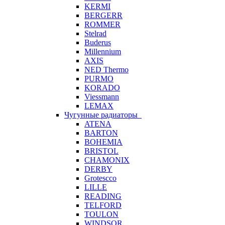
KERMI
BERGERR
ROMMER
Stelrad
Buderus
Millennium
AXIS
NED Thermo
PURMO
KORADO
Viessmann
LEMAX
Чугунные радиаторы
ATENA
BARTON
BOHEMIA
BRISTOL
CHAMONIX
DERBY
Grotescco
LILLE
READING
TELFORD
TOULON
WINDSOR