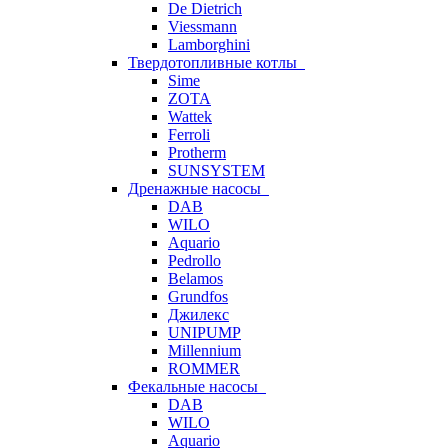
De Dietrich
Viessmann
Lamborghini
Твердотопливные котлы
Sime
ZOTA
Wattek
Ferroli
Protherm
SUNSYSTEM
Дренажные насосы
DAB
WILO
Aquario
Pedrollo
Belamos
Grundfos
Джилекс
UNIPUMP
Millennium
ROMMER
Фекальные насосы
DAB
WILO
Aquario