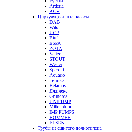
РусНИТ
Arderia
ACV
Циркуляционные насосы
DAB
Wilo
UCP
Biral
ESPA
ZOTA
Valtec
STOUT
Wester
Speroni
Aquario
Termica
Belamos
Джилекс
Grundfos
UNIPUMP
Millennium
IMP PUMPS
ROMMER
ELSEN
Трубы из сшитого полиэтилена