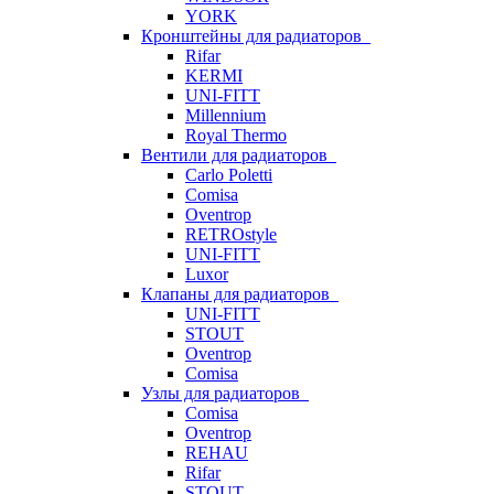
YORK
Кронштейны для радиаторов
Rifar
KERMI
UNI-FITT
Millennium
Royal Thermo
Вентили для радиаторов
Carlo Poletti
Comisa
Oventrop
RETROstyle
UNI-FITT
Luxor
Клапаны для радиаторов
UNI-FITT
STOUT
Oventrop
Comisa
Узлы для радиаторов
Comisa
Oventrop
REHAU
Rifar
STOUT