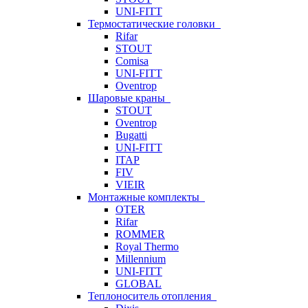
UNI-FITT
Термостатические головки
Rifar
STOUT
Comisa
UNI-FITT
Oventrop
Шаровые краны
STOUT
Oventrop
Bugatti
UNI-FITT
ITAP
FIV
VIEIR
Монтажные комплекты
OTER
Rifar
ROMMER
Royal Thermo
Millennium
UNI-FITT
GLOBAL
Теплоноситель отопления