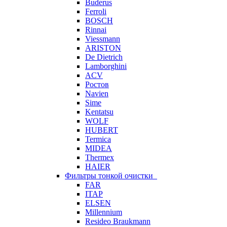
Buderus
Ferroli
BOSCH
Rinnai
Viessmann
ARISTON
De Dietrich
Lamborghini
ACV
Ростов
Navien
Sime
Kentatsu
WOLF
HUBERT
Termica
MIDEA
Thermex
HAIER
Фильтры тонкой очистки
FAR
ITAP
ELSEN
Millennium
Resideo Braukmann