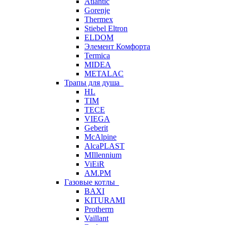
Atlantic
Gorenje
Thermex
Stiebel Eltron
ELDOM
Элемент Комфорта
Termica
MIDEA
METALAC
Трапы для душа
HL
TIM
TECE
VIEGA
Geberit
McAlpine
AlcaPLAST
MIllennium
ViEiR
AM.PM
Газовые котлы
BAXI
KITURAMI
Protherm
Vaillant