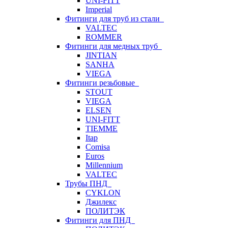
UNI-FITT
Imperial
Фитинги для труб из стали
VALTEC
ROMMER
Фитинги для медных труб
JINTIAN
SANHA
VIEGA
Фитинги резьбовые
STOUT
VIEGA
ELSEN
UNI-FITT
TIEMME
Itap
Comisa
Euros
Millennium
VALTEC
Трубы ПНД
CYKLON
Джилекс
ПОЛИТЭК
Фитинги для ПНД