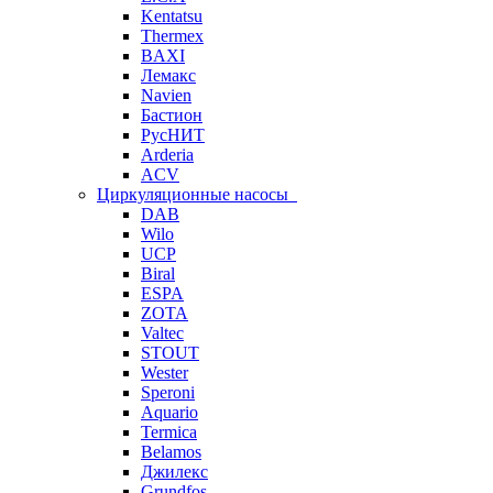
Kentatsu
Thermex
BAXI
Лемакс
Navien
Бастион
РусНИТ
Arderia
ACV
Циркуляционные насосы
DAB
Wilo
UCP
Biral
ESPA
ZOTA
Valtec
STOUT
Wester
Speroni
Aquario
Termica
Belamos
Джилекс
Grundfos