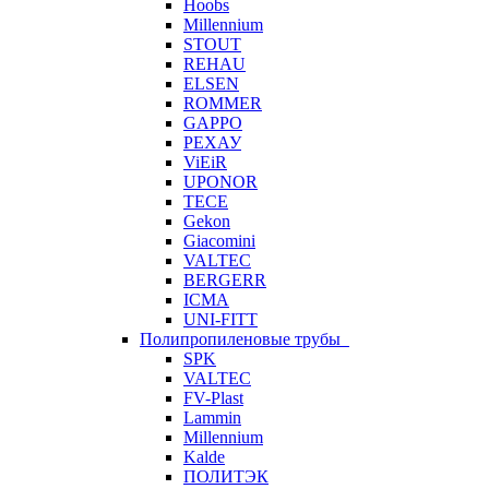
Hoobs
Millennium
STOUT
REHAU
ELSEN
ROMMER
GAPPO
РЕХАУ
ViEiR
UPONOR
TECE
Gekon
Giacomini
VALTEC
BERGERR
ICMA
UNI-FITT
Полипропиленовые трубы
SPK
VALTEC
FV-Plast
Lammin
Millennium
Kalde
ПОЛИТЭК