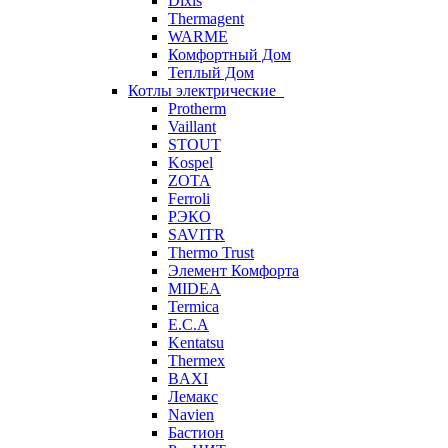
Dixis
Thermagent
WARME
Комфортный Дом
Теплый Дом
Котлы электрические
Protherm
Vaillant
STOUT
Kospel
ZOTA
Ferroli
РЭКО
SAVITR
Thermo Trust
Элемент Комфорта
MIDEA
Termica
E.C.A
Kentatsu
Thermex
BAXI
Лемакс
Navien
Бастион