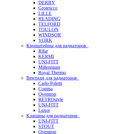
DERBY
Grotescco
LILLE
READING
TELFORD
TOULON
WINDSOR
YORK
Кронштейны для радиаторов
Rifar
KERMI
UNI-FITT
Millennium
Royal Thermo
Вентили для радиаторов
Carlo Poletti
Comisa
Oventrop
RETROstyle
UNI-FITT
Luxor
Клапаны для радиаторов
UNI-FITT
STOUT
Oventrop