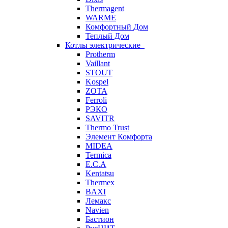
Thermagent
WARME
Комфортный Дом
Теплый Дом
Котлы электрические
Protherm
Vaillant
STOUT
Kospel
ZOTA
Ferroli
РЭКО
SAVITR
Thermo Trust
Элемент Комфорта
MIDEA
Termica
E.C.A
Kentatsu
Thermex
BAXI
Лемакс
Navien
Бастион