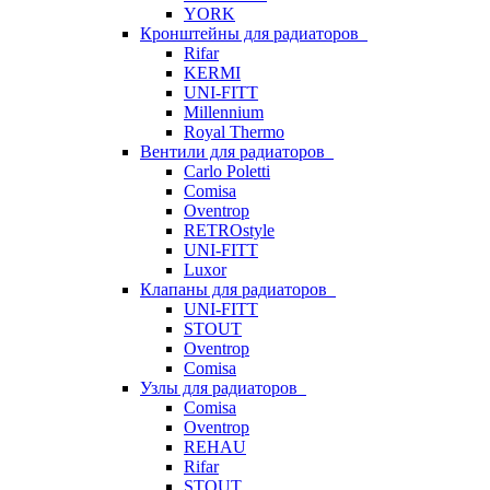
YORK
Кронштейны для радиаторов
Rifar
KERMI
UNI-FITT
Millennium
Royal Thermo
Вентили для радиаторов
Carlo Poletti
Comisa
Oventrop
RETROstyle
UNI-FITT
Luxor
Клапаны для радиаторов
UNI-FITT
STOUT
Oventrop
Comisa
Узлы для радиаторов
Comisa
Oventrop
REHAU
Rifar
STOUT