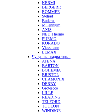
KERMI
BERGERR
ROMMER
Stelrad
Buderus
Millennium
AXIS
NED Thermo
PURMO
KORADO
Viessmann
LEMAX
Чугунные радиаторы
ATENA
BARTON
BOHEMIA
BRISTOL
CHAMONIX
DERBY
Grotescco
LILLE
READING
TELFORD
TOULON
WINDSOR