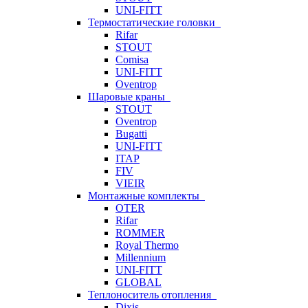
UNI-FITT
Термостатические головки
Rifar
STOUT
Comisa
UNI-FITT
Oventrop
Шаровые краны
STOUT
Oventrop
Bugatti
UNI-FITT
ITAP
FIV
VIEIR
Монтажные комплекты
OTER
Rifar
ROMMER
Royal Thermo
Millennium
UNI-FITT
GLOBAL
Теплоноситель отопления
Dixis