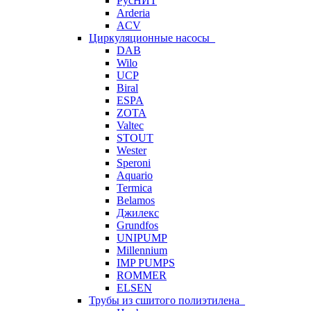
РусНИТ
Arderia
ACV
Циркуляционные насосы
DAB
Wilo
UCP
Biral
ESPA
ZOTA
Valtec
STOUT
Wester
Speroni
Aquario
Termica
Belamos
Джилекс
Grundfos
UNIPUMP
Millennium
IMP PUMPS
ROMMER
ELSEN
Трубы из сшитого полиэтилена