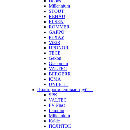
Hoobs
Millennium
STOUT
REHAU
ELSEN
ROMMER
GAPPO
РЕХАУ
ViEiR
UPONOR
TECE
Gekon
Giacomini
VALTEC
BERGERR
ICMA
UNI-FITT
Полипропиленовые трубы
SPK
VALTEC
FV-Plast
Lammin
Millennium
Kalde
ПОЛИТЭК