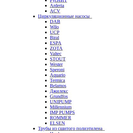
РусНИТ
Arderia
ACV
Циркуляционные насосы
DAB
Wilo
UCP
Biral
ESPA
ZOTA
Valtec
STOUT
Wester
Speroni
Aquario
Termica
Belamos
Джилекс
Grundfos
UNIPUMP
Millennium
IMP PUMPS
ROMMER
ELSEN
Трубы из сшитого полиэтилена