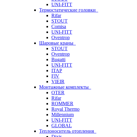
UNI-FITT
Термостатические головки
Rifar
STOUT
Comisa
UNI-FITT
Oventrop
Шаровые краны
STOUT
Oventrop
Bugatti
UNI-FITT
ITAP
FIV
VIEIR
Монтажные комплекты
OTER
Rifar
ROMMER
Royal Thermo
Millennium
UNI-FITT
GLOBAL
Теплоноситель отопления
Dixis