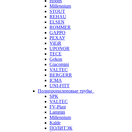
Hoobs
Millennium
STOUT
REHAU
ELSEN
ROMMER
GAPPO
РЕХАУ
ViEiR
UPONOR
TECE
Gekon
Giacomini
VALTEC
BERGERR
ICMA
UNI-FITT
Полипропиленовые трубы
SPK
VALTEC
FV-Plast
Lammin
Millennium
Kalde
ПОЛИТЭК