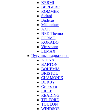
KERMI
BERGERR
ROMMER
Stelrad
Buderus
Millennium
AXIS
NED Thermo
PURMO
KORADO
Viessmann
LEMAX
Чугунные радиаторы
ATENA
BARTON
BOHEMIA
BRISTOL
CHAMONIX
DERBY
Grotescco
LILLE
READING
TELFORD
TOULON
WINDSOR