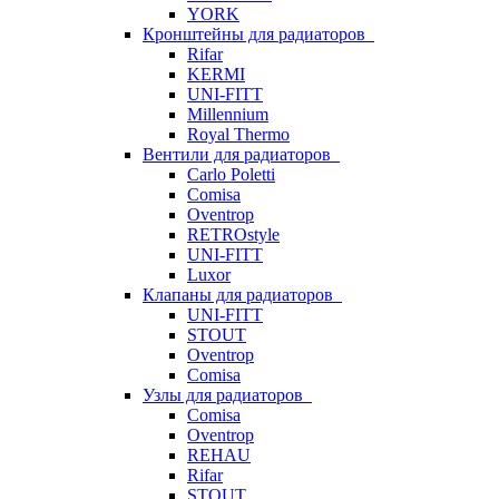
YORK
Кронштейны для радиаторов
Rifar
KERMI
UNI-FITT
Millennium
Royal Thermo
Вентили для радиаторов
Carlo Poletti
Comisa
Oventrop
RETROstyle
UNI-FITT
Luxor
Клапаны для радиаторов
UNI-FITT
STOUT
Oventrop
Comisa
Узлы для радиаторов
Comisa
Oventrop
REHAU
Rifar
STOUT