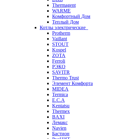
Thermagent
WARME
Комфортный Дом
Теплый Дом
Котлы электрические
Protherm
Vaillant
STOUT
Kospel
ZOTA
Ferroli
РЭКО
SAVITR
Thermo Trust
Элемент Комфорта
MIDEA
Termica
E.C.A
Kentatsu
Thermex
BAXI
Лемакс
Navien
Бастион