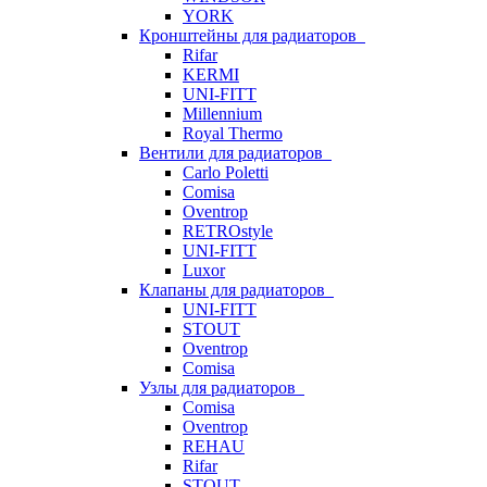
YORK
Кронштейны для радиаторов
Rifar
KERMI
UNI-FITT
Millennium
Royal Thermo
Вентили для радиаторов
Carlo Poletti
Comisa
Oventrop
RETROstyle
UNI-FITT
Luxor
Клапаны для радиаторов
UNI-FITT
STOUT
Oventrop
Comisa
Узлы для радиаторов
Comisa
Oventrop
REHAU
Rifar
STOUT