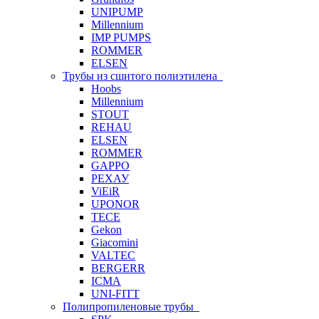
UNIPUMP
Millennium
IMP PUMPS
ROMMER
ELSEN
Трубы из сшитого полиэтилена
Hoobs
Millennium
STOUT
REHAU
ELSEN
ROMMER
GAPPO
РЕХАУ
ViEiR
UPONOR
TECE
Gekon
Giacomini
VALTEC
BERGERR
ICMA
UNI-FITT
Полипропиленовые трубы