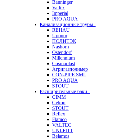
Banninger
Valfex
Imperial
PRO AQUA
Канализационные трубы
REHAU
Uponor
ПОЛИТЭК
Nashorn
Ostendorf
Millennium
Cosmoplast
Агригазполимер
CON-PIPE SML
PRO AQUA
STOUT
Расширительные баки
CIMM
Gekon
STOUT
Reflex
Flamco
VALTEC
UNI-FITT
Belamos