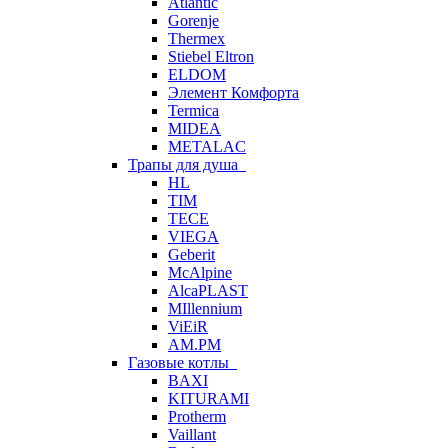
Atlantic
Gorenje
Thermex
Stiebel Eltron
ELDOM
Элемент Комфорта
Termica
MIDEA
METALAC
Трапы для душа
HL
TIM
TECE
VIEGA
Geberit
McAlpine
AlcaPLAST
MIllennium
ViEiR
AM.PM
Газовые котлы
BAXI
KITURAMI
Protherm
Vaillant