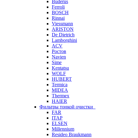
Buderus
Ferroli
BOSCH
Rinnai
Viessmann
ARISTON
De Dietrich
Lamborghini
ACV
Ростов
Navien
Sime
Kentatsu
WOLF
HUBERT
Termica
MIDEA
Thermex
HAIER
Фильтры тонкой очистки
FAR
ITAP
ELSEN
Millennium
Resideo Braukmann