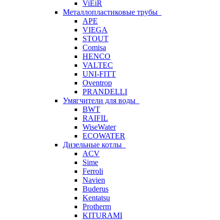
ViEiR
Металлопластиковые трубы
APE
VIEGA
STOUT
Comisa
HENCO
VALTEC
UNI-FITT
Oventrop
PRANDELLI
Умягчители для воды
BWT
RAIFIL
WiseWater
ECOWATER
Дизельные котлы
ACV
Sime
Ferroli
Navien
Buderus
Kentatsu
Protherm
KITURAMI