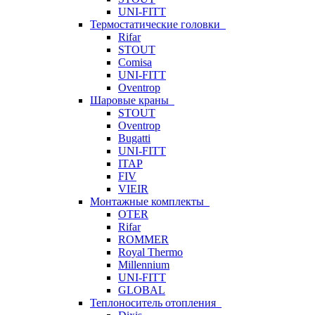
UNI-FITT
Термостатические головки
Rifar
STOUT
Comisa
UNI-FITT
Oventrop
Шаровые краны
STOUT
Oventrop
Bugatti
UNI-FITT
ITAP
FIV
VIEIR
Монтажные комплекты
OTER
Rifar
ROMMER
Royal Thermo
Millennium
UNI-FITT
GLOBAL
Теплоноситель отопления