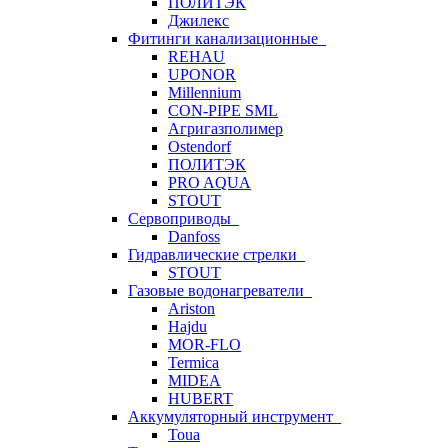
ПОЛИТЭК
Джилекс
Фитинги канализационные
REHAU
UPONOR
Millennium
CON-PIPE SML
Агригазполимер
Ostendorf
ПОЛИТЭК
PRO AQUA
STOUT
Сервоприводы
Danfoss
Гидравлические стрелки
STOUT
Газовые водонагреватели
Ariston
Hajdu
MOR-FLO
Termica
MIDEA
HUBERT
Аккумуляторный инструмент
Toua