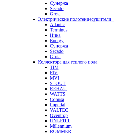
Сунержа
Secado
Grota
Электрические полотенцесушители
Atlantic
Terminus
Ника
Energy
Сунержа
Secado
Grota
Коллектора для теплого пола
TIM
FIV
MVI
STOUT
REHAU
WATTS
Comisa
Imperial
VALTEC
Oventrop
UNI-FITT
Millennium
ROMMER