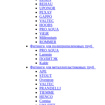
REHAU
UPONOR
РЕХАУ
GAPPO
VALTEC
HOOBS
PRO AQUA
ViEiR
Millennium
ROMMER
Фитинги для полипропиленовых труб
PRO AQUA
Lammin
ПОЛИТЭК
Kalde
Фитинги для металлопластиковых труб
APE
STOUT
Oventrop
VALTEC
PRANDELLI
TIEMME
HENCO
Comisa