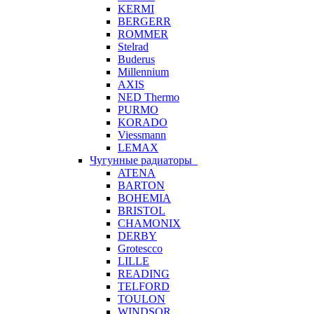
KERMI
BERGERR
ROMMER
Stelrad
Buderus
Millennium
AXIS
NED Thermo
PURMO
KORADO
Viessmann
LEMAX
Чугунные радиаторы
ATENA
BARTON
BOHEMIA
BRISTOL
CHAMONIX
DERBY
Grotescco
LILLE
READING
TELFORD
TOULON
WINDSOR