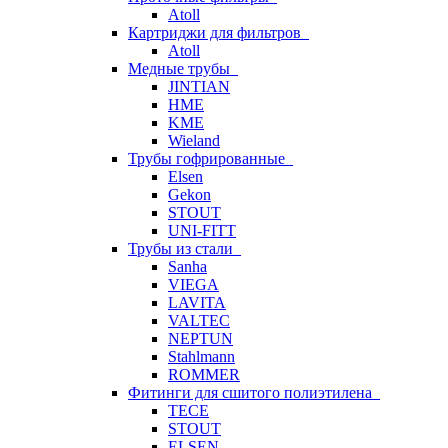
Atoll
Картриджи для фильтров
Atoll
Медные трубы
JINTIAN
HME
KME
Wieland
Трубы гофрированные
Elsen
Gekon
STOUT
UNI-FITT
Трубы из стали
Sanha
VIEGA
LAVITA
VALTEC
NEPTUN
Stahlmann
ROMMER
Фитинги для сшитого полиэтилена
TECE
STOUT
ELSEN