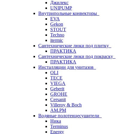
Джилекс
UNIPUMP
Внутрипольные конвекторы
EVA
Gekon
STOUT
Techno
itermic
Сантехнические люки под плитку
ПРАКТИКА
Сантехнические люки под покраску
ПРАКТИКА
Инсталляции для унитазов
OLI
TECE
VIEGA
Geberit
GROHE
Cersanit
Villeroy & Boch
AM.PM
Водяные полотенцесушители
Ника
Terminus
Energy