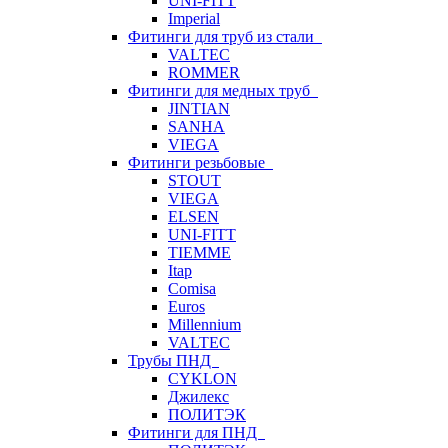
UNI-FITT
Imperial
Фитинги для труб из стали
VALTEC
ROMMER
Фитинги для медных труб
JINTIAN
SANHA
VIEGA
Фитинги резьбовые
STOUT
VIEGA
ELSEN
UNI-FITT
TIEMME
Itap
Comisa
Euros
Millennium
VALTEC
Трубы ПНД
CYKLON
Джилекс
ПОЛИТЭК
Фитинги для ПНД