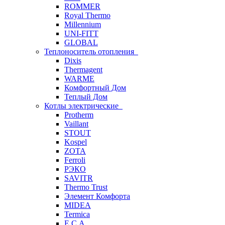
ROMMER
Royal Thermo
Millennium
UNI-FITT
GLOBAL
Теплоноситель отопления
Dixis
Thermagent
WARME
Комфортный Дом
Теплый Дом
Котлы электрические
Protherm
Vaillant
STOUT
Kospel
ZOTA
Ferroli
РЭКО
SAVITR
Thermo Trust
Элемент Комфорта
MIDEA
Termica
E.C.A