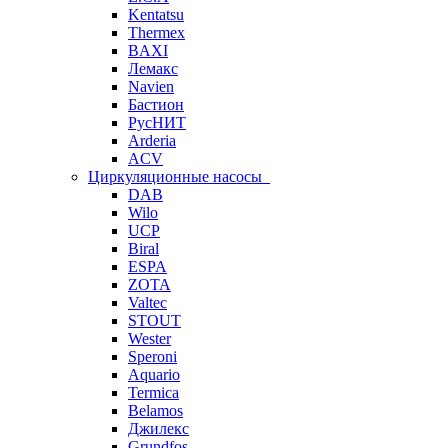
Kentatsu
Thermex
BAXI
Лемакс
Navien
Бастион
РусНИТ
Arderia
ACV
Циркуляционные насосы
DAB
Wilo
UCP
Biral
ESPA
ZOTA
Valtec
STOUT
Wester
Speroni
Aquario
Termica
Belamos
Джилекс
Grundfos