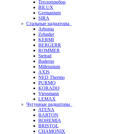
Теплоприбор
BILUX
Germanium
SIRA
Стальные радиаторы
Arbonia
Zehnder
KERMI
BERGERR
ROMMER
Stelrad
Buderus
Millennium
AXIS
NED Thermo
PURMO
KORADO
Viessmann
LEMAX
Чугунные радиаторы
ATENA
BARTON
BOHEMIA
BRISTOL
CHAMONIX