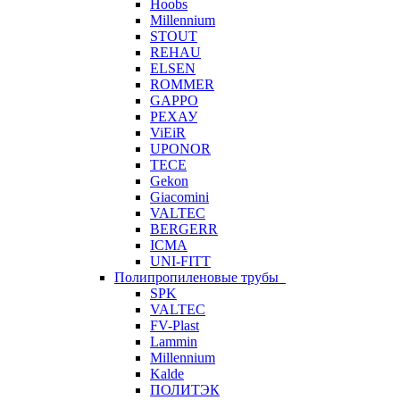
Hoobs
Millennium
STOUT
REHAU
ELSEN
ROMMER
GAPPO
РЕХАУ
ViEiR
UPONOR
TECE
Gekon
Giacomini
VALTEC
BERGERR
ICMA
UNI-FITT
Полипропиленовые трубы
SPK
VALTEC
FV-Plast
Lammin
Millennium
Kalde
ПОЛИТЭК