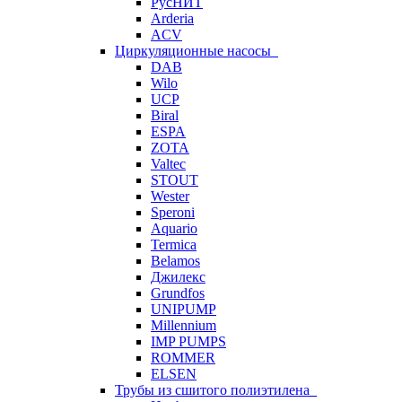
РусНИТ
Arderia
ACV
Циркуляционные насосы
DAB
Wilo
UCP
Biral
ESPA
ZOTA
Valtec
STOUT
Wester
Speroni
Aquario
Termica
Belamos
Джилекс
Grundfos
UNIPUMP
Millennium
IMP PUMPS
ROMMER
ELSEN
Трубы из сшитого полиэтилена