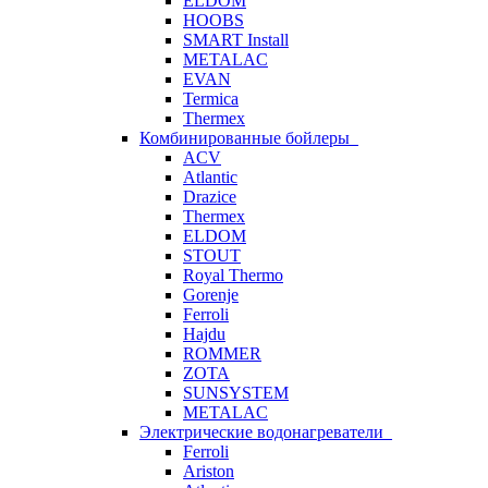
ELDOM
HOOBS
SMART Install
METALAC
EVAN
Termica
Thermex
Комбинированные бойлеры
ACV
Atlantic
Drazice
Thermex
ELDOM
STOUT
Royal Thermo
Gorenje
Ferroli
Hajdu
ROMMER
ZOTA
SUNSYSTEM
METALAC
Электрические водонагреватели
Ferroli
Ariston