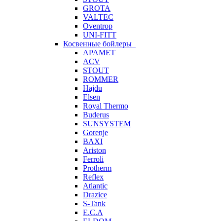
GROTA
VALTEC
Oventrop
UNI-FITT
Косвенные бойлеры
APAMET
ACV
STOUT
ROMMER
Hajdu
Elsen
Royal Thermo
Buderus
SUNSYSTEM
Gorenje
BAXI
Ariston
Ferroli
Protherm
Reflex
Atlantic
Drazice
S-Tank
E.C.A