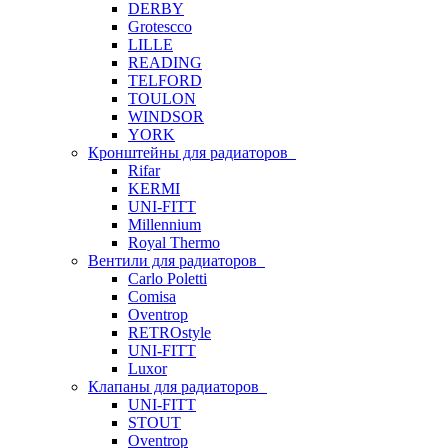
DERBY
Grotescco
LILLE
READING
TELFORD
TOULON
WINDSOR
YORK
Кронштейны для радиаторов
Rifar
KERMI
UNI-FITT
Millennium
Royal Thermo
Вентили для радиаторов
Carlo Poletti
Comisa
Oventrop
RETROstyle
UNI-FITT
Luxor
Клапаны для радиаторов
UNI-FITT
STOUT
Oventrop