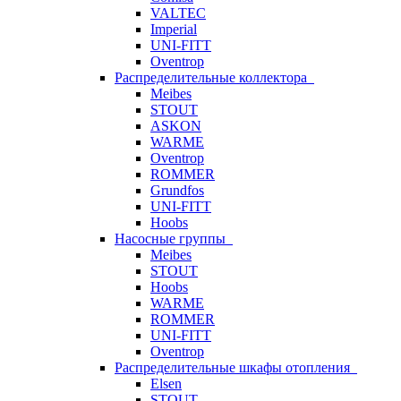
VALTEC
Imperial
UNI-FITT
Oventrop
Распределительные коллектора
Meibes
STOUT
ASKON
WARME
Oventrop
ROMMER
Grundfos
UNI-FITT
Hoobs
Насосные группы
Meibes
STOUT
Hoobs
WARME
ROMMER
UNI-FITT
Oventrop
Распределительные шкафы отопления
Elsen
STOUT