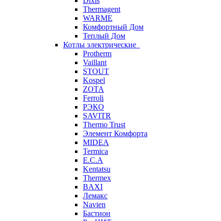
Dixis
Thermagent
WARME
Комфортный Дом
Теплый Дом
Котлы электрические
Protherm
Vaillant
STOUT
Kospel
ZOTA
Ferroli
РЭКО
SAVITR
Thermo Trust
Элемент Комфорта
MIDEA
Termica
E.C.A
Kentatsu
Thermex
BAXI
Лемакс
Navien
Бастион