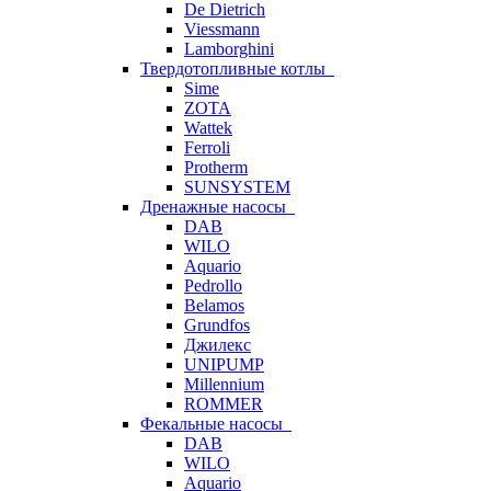
De Dietrich
Viessmann
Lamborghini
Твердотопливные котлы
Sime
ZOTA
Wattek
Ferroli
Protherm
SUNSYSTEM
Дренажные насосы
DAB
WILO
Aquario
Pedrollo
Belamos
Grundfos
Джилекс
UNIPUMP
Millennium
ROMMER
Фекальные насосы
DAB
WILO
Aquario