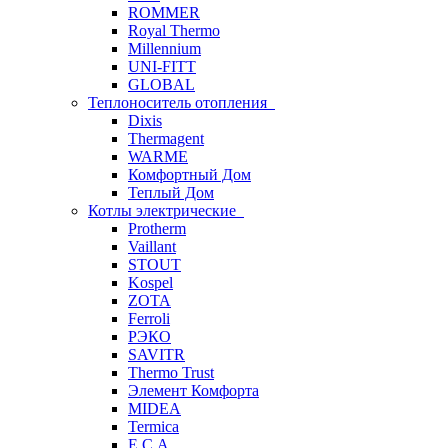
ROMMER
Royal Thermo
Millennium
UNI-FITT
GLOBAL
Теплоноситель отопления
Dixis
Thermagent
WARME
Комфортный Дом
Теплый Дом
Котлы электрические
Protherm
Vaillant
STOUT
Kospel
ZOTA
Ferroli
РЭКО
SAVITR
Thermo Trust
Элемент Комфорта
MIDEA
Termica
E.C.A