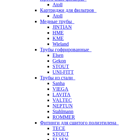
Atoll
Картриджи для фильтров
Atoll
Медные трубы
JINTIAN
HME
KME
Wieland
Трубы гофрированные
Elsen
Gekon
STOUT
UNI-FITT
Трубы из стали
Sanha
VIEGA
LAVITA
VALTEC
NEPTUN
Stahlmann
ROMMER
Фитинги для сшитого полиэтилена
TECE
STOUT
ELSEN