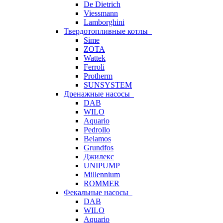
De Dietrich
Viessmann
Lamborghini
Твердотопливные котлы
Sime
ZOTA
Wattek
Ferroli
Protherm
SUNSYSTEM
Дренажные насосы
DAB
WILO
Aquario
Pedrollo
Belamos
Grundfos
Джилекс
UNIPUMP
Millennium
ROMMER
Фекальные насосы
DAB
WILO
Aquario