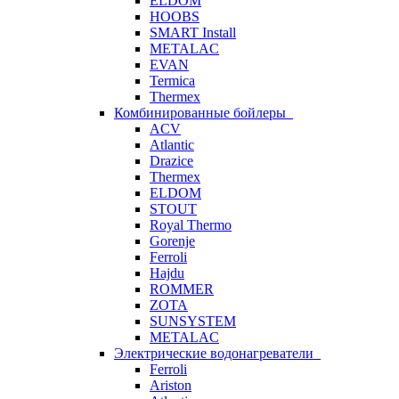
ELDOM
HOOBS
SMART Install
METALAC
EVAN
Termica
Thermex
Комбинированные бойлеры
ACV
Atlantic
Drazice
Thermex
ELDOM
STOUT
Royal Thermo
Gorenje
Ferroli
Hajdu
ROMMER
ZOTA
SUNSYSTEM
METALAC
Электрические водонагреватели
Ferroli
Ariston