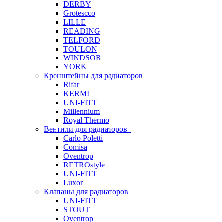
DERBY
Grotescco
LILLE
READING
TELFORD
TOULON
WINDSOR
YORK
Кронштейны для радиаторов
Rifar
KERMI
UNI-FITT
Millennium
Royal Thermo
Вентили для радиаторов
Carlo Poletti
Comisa
Oventrop
RETROstyle
UNI-FITT
Luxor
Клапаны для радиаторов
UNI-FITT
STOUT
Oventrop