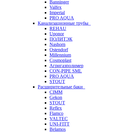
Banninger
Valfex
Imperial
PRO AQUA
Канализационные трубы
REHAU
Uponor
ПОЛИТЭК
Nashorn
Ostendorf
Millennium
Cosmoplast
Агригазполимер
CON-PIPE SML
PRO AQUA
STOUT
Расширительные баки
CIMM
Gekon
STOUT
Reflex
Flamco
VALTEC
UNI-FITT
Belamos