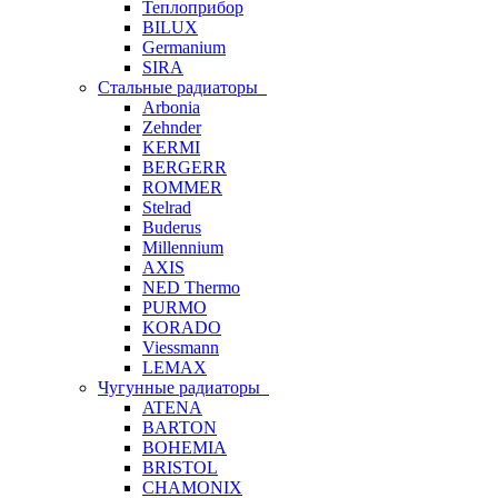
Теплоприбор
BILUX
Germanium
SIRA
Стальные радиаторы
Arbonia
Zehnder
KERMI
BERGERR
ROMMER
Stelrad
Buderus
Millennium
AXIS
NED Thermo
PURMO
KORADO
Viessmann
LEMAX
Чугунные радиаторы
ATENA
BARTON
BOHEMIA
BRISTOL
CHAMONIX