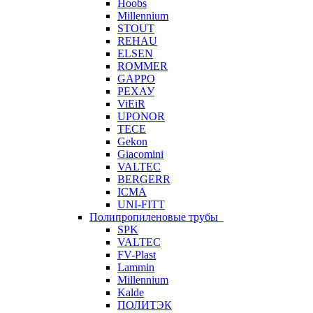
Hoobs
Millennium
STOUT
REHAU
ELSEN
ROMMER
GAPPO
РЕХАУ
ViEiR
UPONOR
TECE
Gekon
Giacomini
VALTEC
BERGERR
ICMA
UNI-FITT
Полипропиленовые трубы
SPK
VALTEC
FV-Plast
Lammin
Millennium
Kalde
ПОЛИТЭК