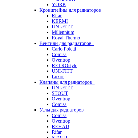
YORK
Кронштейны для радиаторов
Rifar
KERMI
UNI-FITT
Millennium
Royal Thermo
Вентили для радиаторов
Carlo Poletti
Comisa
Oventrop
RETROstyle
UNI-FITT
Luxor
Клапаны для радиаторов
UNI-FITT
STOUT
Oventrop
Comisa
Узлы для радиаторов
Comisa
Oventrop
REHAU
Rifar
STOUT