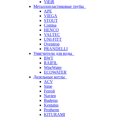
ViEiR
Металлопластиковые трубы
APE
VIEGA
STOUT
Comisa
HENCO
VALTEC
UNI-FITT
Oventrop
PRANDELLI
Умягчители для воды
BWT
RAIFIL
WiseWater
ECOWATER
Дизельные котлы
ACV
Sime
Ferroli
Navien
Buderus
Kentatsu
Protherm
KITURAMI