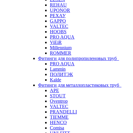
REHAU
UPONOR
РЕХАУ
GAPPO
VALTEC
HOOBS
PRO AQUA
ViEiR
Millennium
ROMMER
Фитинги для полипропиленовых труб
PRO AQUA
Lammin
ПОЛИТЭК
Kalde
Фитинги для металлопластиковых труб
APE
STOUT
Oventrop
VALTEC
PRANDELLI
TIEMME
HENCO
Comisa