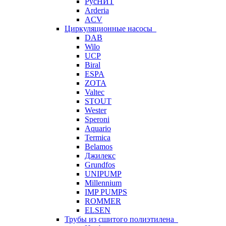
РусНИТ
Arderia
ACV
Циркуляционные насосы
DAB
Wilo
UCP
Biral
ESPA
ZOTA
Valtec
STOUT
Wester
Speroni
Aquario
Termica
Belamos
Джилекс
Grundfos
UNIPUMP
Millennium
IMP PUMPS
ROMMER
ELSEN
Трубы из сшитого полиэтилена