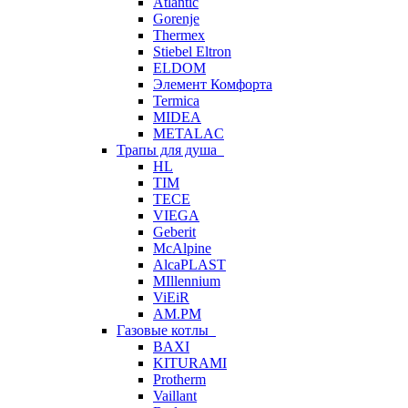
Atlantic
Gorenje
Thermex
Stiebel Eltron
ELDOM
Элемент Комфорта
Termica
MIDEA
METALAC
Трапы для душа
HL
TIM
TECE
VIEGA
Geberit
McAlpine
AlcaPLAST
MIllennium
ViEiR
AM.PM
Газовые котлы
BAXI
KITURAMI
Protherm
Vaillant