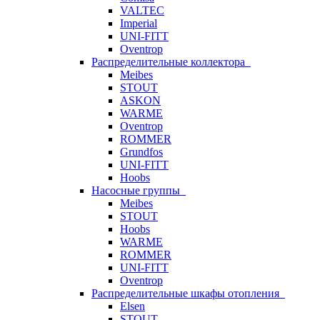
VALTEC
Imperial
UNI-FITT
Oventrop
Распределительные коллектора
Meibes
STOUT
ASKON
WARME
Oventrop
ROMMER
Grundfos
UNI-FITT
Hoobs
Насосные группы
Meibes
STOUT
Hoobs
WARME
ROMMER
UNI-FITT
Oventrop
Распределительные шкафы отопления
Elsen
STOUT