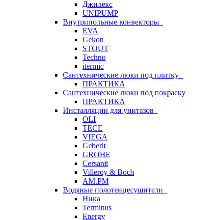
Джилекс
UNIPUMP
Внутрипольные конвекторы
EVA
Gekon
STOUT
Techno
itermic
Сантехнические люки под плитку
ПРАКТИКА
Сантехнические люки под покраску
ПРАКТИКА
Инсталляции для унитазов
OLI
TECE
VIEGA
Geberit
GROHE
Cersanit
Villeroy & Boch
AM.PM
Водяные полотенцесушители
Ника
Terminus
Energy