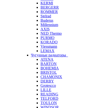
KERMI
BERGERR
ROMMER
Stelrad
Buderus
Millennium
AXIS
NED Thermo
PURMO
KORADO
Viessmann
LEMAX
Чугунные радиаторы
ATENA
BARTON
BOHEMIA
BRISTOL
CHAMONIX
DERBY
Grotescco
LILLE
READING
TELFORD
TOULON
WINDSOR