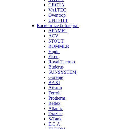
GROTA
VALTEC
Oventrop
UNI-FITT
Косвенные бойлеры
APAMET
ACV
STOUT
ROMMER
Hajdu
Elsen
Royal Thermo
Buderus
SUNSYSTEM
Gorenje
BAXI
Ariston
Ferroli
Protherm
Reflex
Atlantic
Drazice
S-Tank
E.C.A