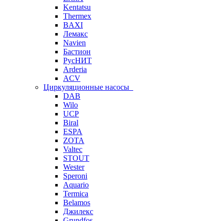
Kentatsu
Thermex
BAXI
Лемакс
Navien
Бастион
РусНИТ
Arderia
ACV
Циркуляционные насосы
DAB
Wilo
UCP
Biral
ESPA
ZOTA
Valtec
STOUT
Wester
Speroni
Aquario
Termica
Belamos
Джилекс
Grundfos