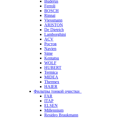
Buderus
Ferroli
BOSCH
Rinnai
Viessmann
ARISTON
De Dietrich
Lamborghini
ACV
Ростов
Navien
Sime
Kentatsu
WOLF
HUBERT
Termica
MIDEA
Thermex
HAIER
Фильтры тонкой очистки
FAR
ITAP
ELSEN
Millennium
Resideo Braukmann