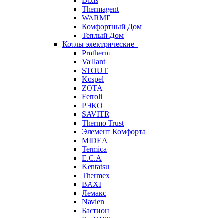
Dixis
Thermagent
WARME
Комфортный Дом
Теплый Дом
Котлы электрические
Protherm
Vaillant
STOUT
Kospel
ZOTA
Ferroli
РЭКО
SAVITR
Thermo Trust
Элемент Комфорта
MIDEA
Termica
E.C.A
Kentatsu
Thermex
BAXI
Лемакс
Navien
Бастион