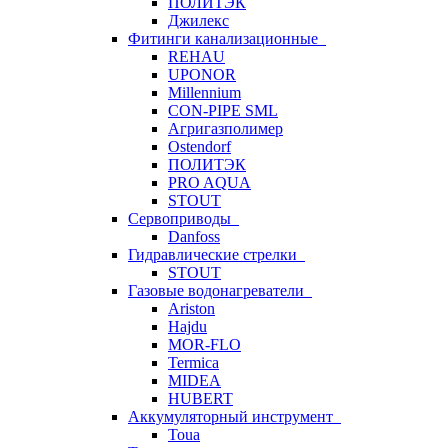
ПОЛИТЭК
Джилекс
Фитинги канализационные
REHAU
UPONOR
Millennium
CON-PIPE SML
Агригазполимер
Ostendorf
ПОЛИТЭК
PRO AQUA
STOUT
Сервоприводы
Danfoss
Гидравлические стрелки
STOUT
Газовые водонагреватели
Ariston
Hajdu
MOR-FLO
Termica
MIDEA
HUBERT
Аккумуляторный инструмент
Toua