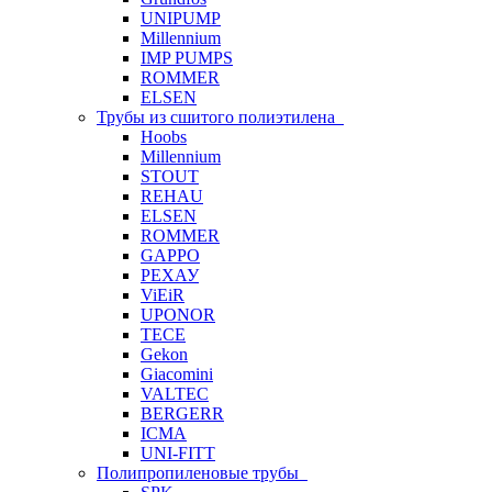
UNIPUMP
Millennium
IMP PUMPS
ROMMER
ELSEN
Трубы из сшитого полиэтилена
Hoobs
Millennium
STOUT
REHAU
ELSEN
ROMMER
GAPPO
РЕХАУ
ViEiR
UPONOR
TECE
Gekon
Giacomini
VALTEC
BERGERR
ICMA
UNI-FITT
Полипропиленовые трубы