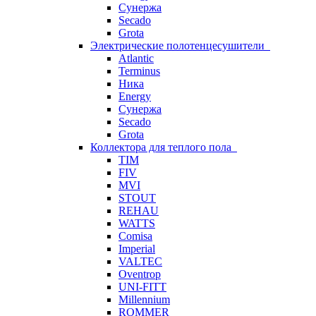
Сунержа
Secado
Grota
Электрические полотенцесушители
Atlantic
Terminus
Ника
Energy
Сунержа
Secado
Grota
Коллектора для теплого пола
TIM
FIV
MVI
STOUT
REHAU
WATTS
Comisa
Imperial
VALTEC
Oventrop
UNI-FITT
Millennium
ROMMER