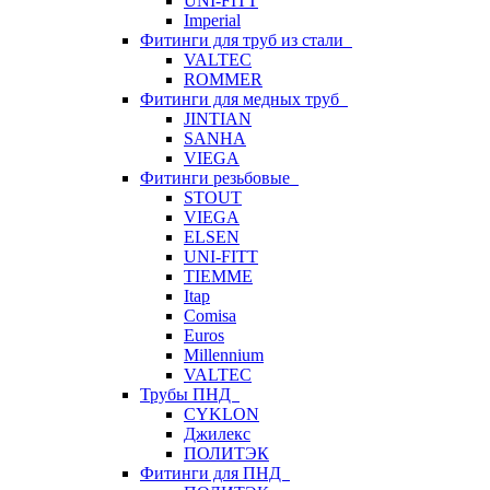
UNI-FITT
Imperial
Фитинги для труб из стали
VALTEC
ROMMER
Фитинги для медных труб
JINTIAN
SANHA
VIEGA
Фитинги резьбовые
STOUT
VIEGA
ELSEN
UNI-FITT
TIEMME
Itap
Comisa
Euros
Millennium
VALTEC
Трубы ПНД
CYKLON
Джилекс
ПОЛИТЭК
Фитинги для ПНД