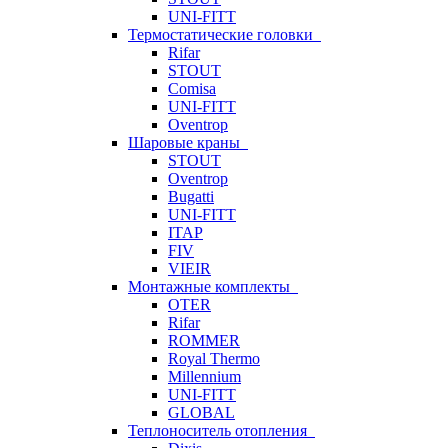
UNI-FITT
Термостатические головки
Rifar
STOUT
Comisa
UNI-FITT
Oventrop
Шаровые краны
STOUT
Oventrop
Bugatti
UNI-FITT
ITAP
FIV
VIEIR
Монтажные комплекты
OTER
Rifar
ROMMER
Royal Thermo
Millennium
UNI-FITT
GLOBAL
Теплоноситель отопления