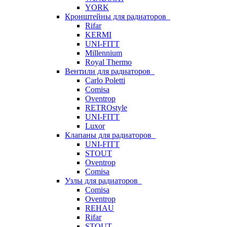
YORK
Кронштейны для радиаторов
Rifar
KERMI
UNI-FITT
Millennium
Royal Thermo
Вентили для радиаторов
Carlo Poletti
Comisa
Oventrop
RETROstyle
UNI-FITT
Luxor
Клапаны для радиаторов
UNI-FITT
STOUT
Oventrop
Comisa
Узлы для радиаторов
Comisa
Oventrop
REHAU
Rifar
STOUT