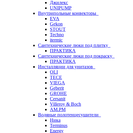
Джилекс
UNIPUMP
Внутрипольные конвекторы
EVA
Gekon
STOUT
Techno
itermic
Сантехнические люки под плитку
ПРАКТИКА
Сантехнические люки под покраску
ПРАКТИКА
Инсталляции для унитазов
OLI
TECE
VIEGA
Geberit
GROHE
Cersanit
Villeroy & Boch
AM.PM
Водяные полотенцесушители
Ника
Terminus
Energy