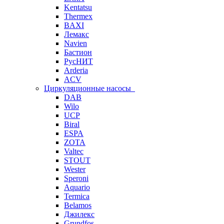
Kentatsu
Thermex
BAXI
Лемакс
Navien
Бастион
РусНИТ
Arderia
ACV
Циркуляционные насосы
DAB
Wilo
UCP
Biral
ESPA
ZOTA
Valtec
STOUT
Wester
Speroni
Aquario
Termica
Belamos
Джилекс
Grundfos