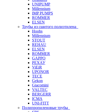
UNIPUMP
Millennium
IMP PUMPS
ROMMER
ELSEN
Трубы из сшитого полиэтилена
Hoobs
Millennium
STOUT
REHAU
ELSEN
ROMMER
GAPPO
РЕХАУ
ViEiR
UPONOR
TECE
Gekon
Giacomini
VALTEC
BERGERR
ICMA
UNI-FITT
Полипропиленовые трубы