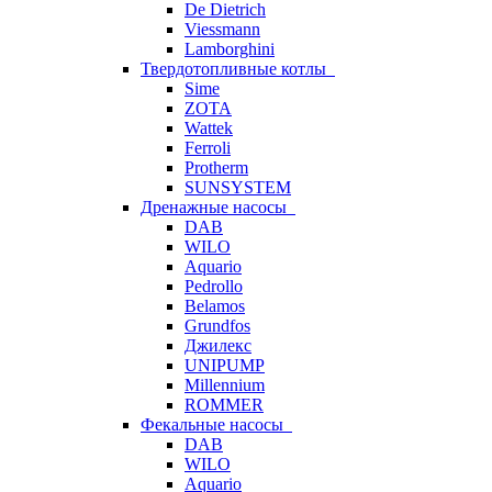
De Dietrich
Viessmann
Lamborghini
Твердотопливные котлы
Sime
ZOTA
Wattek
Ferroli
Protherm
SUNSYSTEM
Дренажные насосы
DAB
WILO
Aquario
Pedrollo
Belamos
Grundfos
Джилекс
UNIPUMP
Millennium
ROMMER
Фекальные насосы
DAB
WILO
Aquario