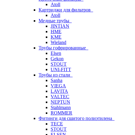
Atoll
Картриджи для фильтров
Atoll
Медные трубы
JINTIAN
HME
KME
Wieland
Трубы гофрированные
Elsen
Gekon
STOUT
UNI-FITT
Трубы из стали
Sanha
VIEGA
LAVITA
VALTEC
NEPTUN
Stahlmann
ROMMER
Фитинги для сшитого полиэтилена
TECE
STOUT
ELSEN