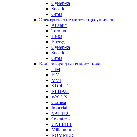
Сунержа
Secado
Grota
Электрические полотенцесушители
Atlantic
Terminus
Ника
Energy
Сунержа
Secado
Grota
Коллектора для теплого пола
TIM
FIV
MVI
STOUT
REHAU
WATTS
Comisa
Imperial
VALTEC
Oventrop
UNI-FITT
Millennium
ROMMER