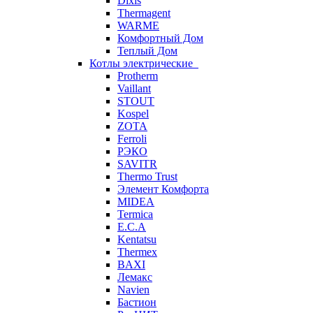
Dixis
Thermagent
WARME
Комфортный Дом
Теплый Дом
Котлы электрические
Protherm
Vaillant
STOUT
Kospel
ZOTA
Ferroli
РЭКО
SAVITR
Thermo Trust
Элемент Комфорта
MIDEA
Termica
E.C.A
Kentatsu
Thermex
BAXI
Лемакс
Navien
Бастион