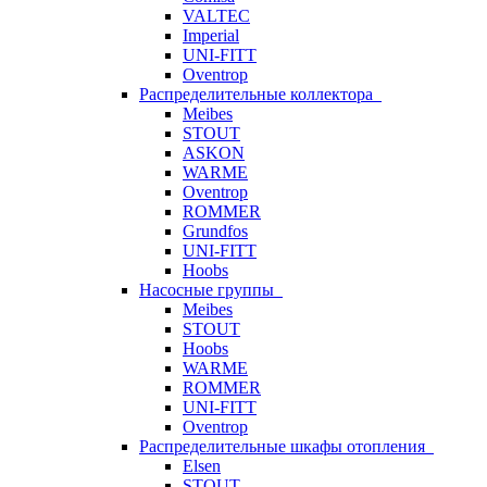
VALTEC
Imperial
UNI-FITT
Oventrop
Распределительные коллектора
Meibes
STOUT
ASKON
WARME
Oventrop
ROMMER
Grundfos
UNI-FITT
Hoobs
Насосные группы
Meibes
STOUT
Hoobs
WARME
ROMMER
UNI-FITT
Oventrop
Распределительные шкафы отопления
Elsen
STOUT