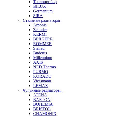
Теплоприбор
BILUX
Germanium
SIRA
Стальные радиаторы
Arbonia
Zehnder
KERMI
BERGERR
ROMMER
Stelrad
Buderus
Millennium
AXIS
NED Thermo
PURMO
KORADO
Viessmann
LEMAX
Чугунные радиаторы
ATENA
BARTON
BOHEMIA
BRISTOL
CHAMONIX