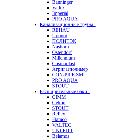
Banninger
Valfex
Imperial
PRO AQUA
Канализационные трубы
REHAU
Uponor
ПОЛИТЭК
Nashorn
Ostendorf
Millennium
Cosmoplast
Агригазполимер
CON-PIPE SML
PRO AQUA
STOUT
Расширительные баки
CIMM
Gekon
STOUT
Reflex
Flamco
VALTEC
UNI-FITT
Belamos