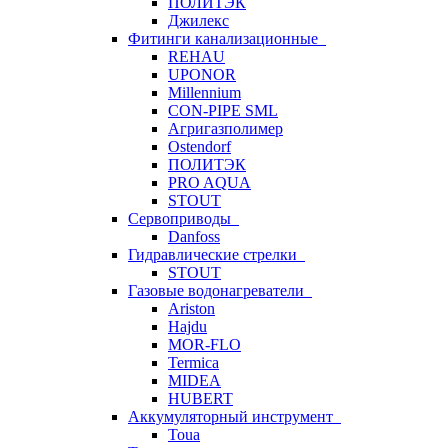
ПОЛИТЭК
Джилекс
Фитинги канализационные
REHAU
UPONOR
Millennium
CON-PIPE SML
Агригазполимер
Ostendorf
ПОЛИТЭК
PRO AQUA
STOUT
Сервоприводы
Danfoss
Гидравлические стрелки
STOUT
Газовые водонагреватели
Ariston
Hajdu
MOR-FLO
Termica
MIDEA
HUBERT
Аккумуляторный инструмент
Toua