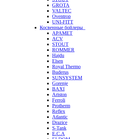
GROTA
VALTEC
Oventrop
UNI-FITT
Косвенные бойлеры
APAMET
ACV
STOUT
ROMMER
Hajdu
Elsen
Royal Thermo
Buderus
SUNSYSTEM
Gorenje
BAXI
Ariston
Ferroli
Protherm
Reflex
Atlantic
Drazice
S-Tank
E.C.A