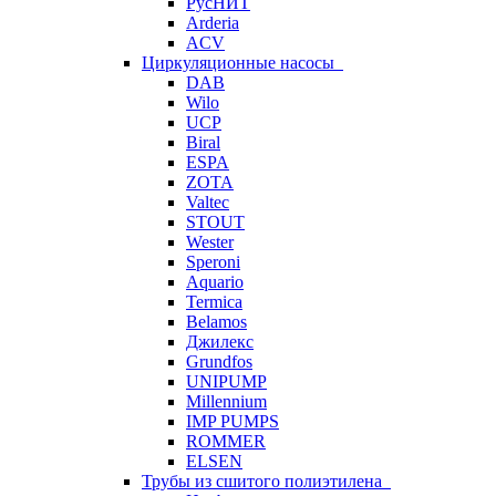
РусНИТ
Arderia
ACV
Циркуляционные насосы
DAB
Wilo
UCP
Biral
ESPA
ZOTA
Valtec
STOUT
Wester
Speroni
Aquario
Termica
Belamos
Джилекс
Grundfos
UNIPUMP
Millennium
IMP PUMPS
ROMMER
ELSEN
Трубы из сшитого полиэтилена