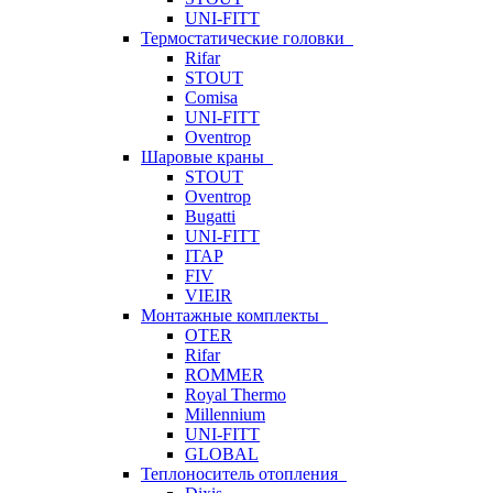
UNI-FITT
Термостатические головки
Rifar
STOUT
Comisa
UNI-FITT
Oventrop
Шаровые краны
STOUT
Oventrop
Bugatti
UNI-FITT
ITAP
FIV
VIEIR
Монтажные комплекты
OTER
Rifar
ROMMER
Royal Thermo
Millennium
UNI-FITT
GLOBAL
Теплоноситель отопления