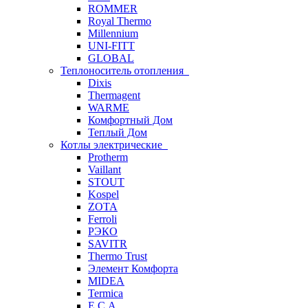
ROMMER
Royal Thermo
Millennium
UNI-FITT
GLOBAL
Теплоноситель отопления
Dixis
Thermagent
WARME
Комфортный Дом
Теплый Дом
Котлы электрические
Protherm
Vaillant
STOUT
Kospel
ZOTA
Ferroli
РЭКО
SAVITR
Thermo Trust
Элемент Комфорта
MIDEA
Termica
E.C.A