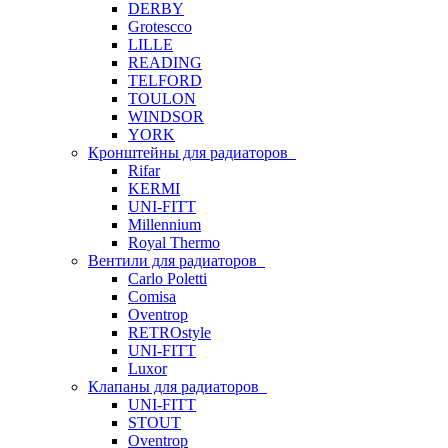
DERBY
Grotescco
LILLE
READING
TELFORD
TOULON
WINDSOR
YORK
Кронштейны для радиаторов
Rifar
KERMI
UNI-FITT
Millennium
Royal Thermo
Вентили для радиаторов
Carlo Poletti
Comisa
Oventrop
RETROstyle
UNI-FITT
Luxor
Клапаны для радиаторов
UNI-FITT
STOUT
Oventrop