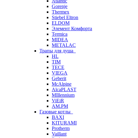
Atlantic
Gorenje
Thermex
Stiebel Eltron
ELDOM
Элемент Комфорта
Termica
MIDEA
METALAC
Трапы для душа
HL
TIM
TECE
VIEGA
Geberit
McAlpine
AlcaPLAST
MIllennium
ViEiR
AM.PM
Газовые котлы
BAXI
KITURAMI
Protherm
Vaillant