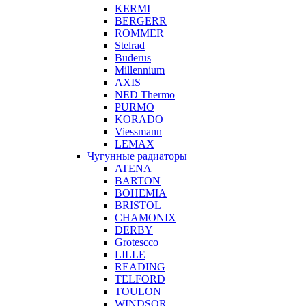
KERMI
BERGERR
ROMMER
Stelrad
Buderus
Millennium
AXIS
NED Thermo
PURMO
KORADO
Viessmann
LEMAX
Чугунные радиаторы
ATENA
BARTON
BOHEMIA
BRISTOL
CHAMONIX
DERBY
Grotescco
LILLE
READING
TELFORD
TOULON
WINDSOR