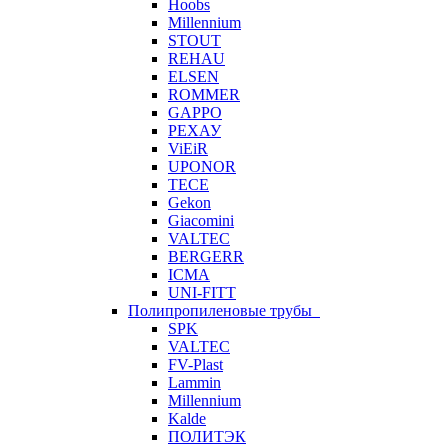
Hoobs
Millennium
STOUT
REHAU
ELSEN
ROMMER
GAPPO
РЕХАУ
ViEiR
UPONOR
TECE
Gekon
Giacomini
VALTEC
BERGERR
ICMA
UNI-FITT
Полипропиленовые трубы
SPK
VALTEC
FV-Plast
Lammin
Millennium
Kalde
ПОЛИТЭК