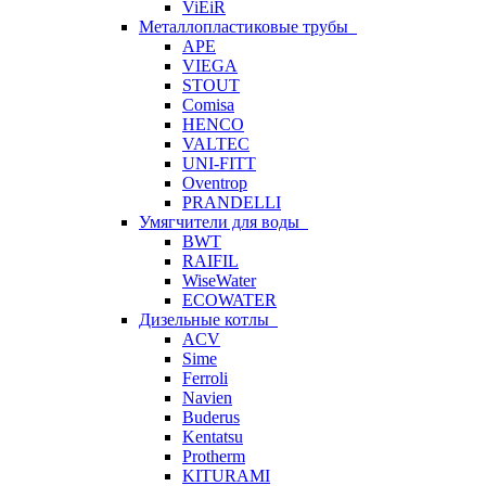
ViEiR
Металлопластиковые трубы
APE
VIEGA
STOUT
Comisa
HENCO
VALTEC
UNI-FITT
Oventrop
PRANDELLI
Умягчители для воды
BWT
RAIFIL
WiseWater
ECOWATER
Дизельные котлы
ACV
Sime
Ferroli
Navien
Buderus
Kentatsu
Protherm
KITURAMI