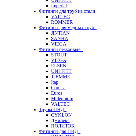
UNI-FITT
Imperial
Фитинги для труб из стали
VALTEC
ROMMER
Фитинги для медных труб
JINTIAN
SANHA
VIEGA
Фитинги резьбовые
STOUT
VIEGA
ELSEN
UNI-FITT
TIEMME
Itap
Comisa
Euros
Millennium
VALTEC
Трубы ПНД
CYKLON
Джилекс
ПОЛИТЭК
Фитинги для ПНД