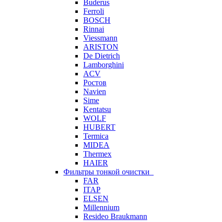
Buderus
Ferroli
BOSCH
Rinnai
Viessmann
ARISTON
De Dietrich
Lamborghini
ACV
Ростов
Navien
Sime
Kentatsu
WOLF
HUBERT
Termica
MIDEA
Thermex
HAIER
Фильтры тонкой очистки
FAR
ITAP
ELSEN
Millennium
Resideo Braukmann