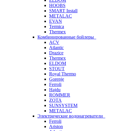
ELDOM
HOOBS
SMART Install
METALAC
EVAN
Termica
Thermex
Комбинированные бойлеры
ACV
Atlantic
Drazice
Thermex
ELDOM
STOUT
Royal Thermo
Gorenje
Ferroli
Hajdu
ROMMER
ZOTA
SUNSYSTEM
METALAC
Электрические водонагреватели
Ferroli
Ariston