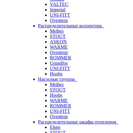
VALTEC
Imperial
UNI-FITT
Oventrop
Распределительные коллектора
Meibes
STOUT
ASKON
WARME
Oventrop
ROMMER
Grundfos
UNI-FITT
Hoobs
Насосные группы
Meibes
STOUT
Hoobs
WARME
ROMMER
UNI-FITT
Oventrop
Распределительные шкафы отопления
Elsen
STOUT