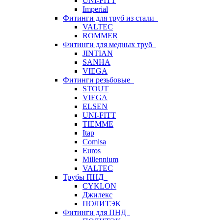
UNI-FITT
Imperial
Фитинги для труб из стали
VALTEC
ROMMER
Фитинги для медных труб
JINTIAN
SANHA
VIEGA
Фитинги резьбовые
STOUT
VIEGA
ELSEN
UNI-FITT
TIEMME
Itap
Comisa
Euros
Millennium
VALTEC
Трубы ПНД
CYKLON
Джилекс
ПОЛИТЭК
Фитинги для ПНД