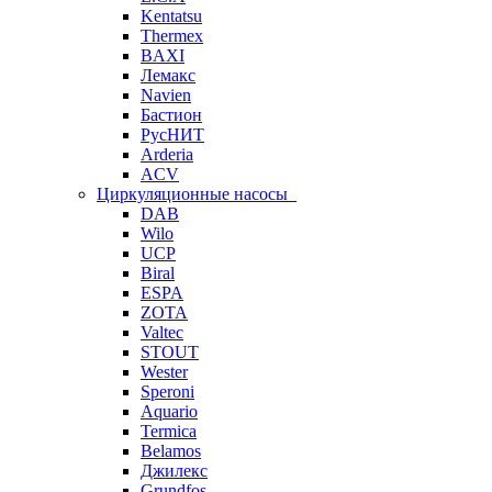
Kentatsu
Thermex
BAXI
Лемакс
Navien
Бастион
РусНИТ
Arderia
ACV
Циркуляционные насосы
DAB
Wilo
UCP
Biral
ESPA
ZOTA
Valtec
STOUT
Wester
Speroni
Aquario
Termica
Belamos
Джилекс
Grundfos