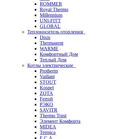
ROMMER
Royal Thermo
Millennium
UNI-FITT
GLOBAL
Теплоноситель отопления
Dixis
Thermagent
WARME
Комфортный Дом
Теплый Дом
Котлы электрические
Protherm
Vaillant
STOUT
Kospel
ZOTA
Ferroli
РЭКО
SAVITR
Thermo Trust
Элемент Комфорта
MIDEA
Termica
E.C.A