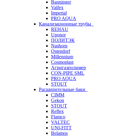
Banninger
Valfex
Imperial
PRO AQUA
Канализационные трубы
REHAU
Uponor
ПОЛИТЭК
Nashorn
Ostendorf
Millennium
Cosmoplast
Агригазполимер
CON-PIPE SML
PRO AQUA
STOUT
Расширительные баки
CIMM
Gekon
STOUT
Reflex
Flamco
VALTEC
UNI-FITT
Belamos