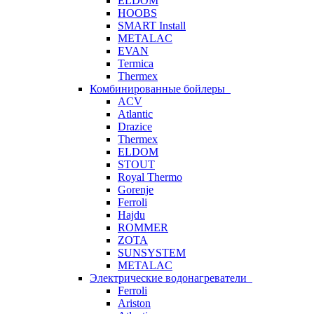
ELDOM
HOOBS
SMART Install
METALAC
EVAN
Termica
Thermex
Комбинированные бойлеры
ACV
Atlantic
Drazice
Thermex
ELDOM
STOUT
Royal Thermo
Gorenje
Ferroli
Hajdu
ROMMER
ZOTA
SUNSYSTEM
METALAC
Электрические водонагреватели
Ferroli
Ariston