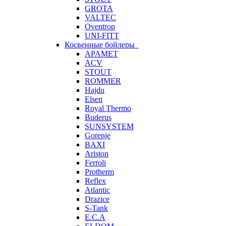
GROTA
VALTEC
Oventrop
UNI-FITT
Косвенные бойлеры
APAMET
ACV
STOUT
ROMMER
Hajdu
Elsen
Royal Thermo
Buderus
SUNSYSTEM
Gorenje
BAXI
Ariston
Ferroli
Protherm
Reflex
Atlantic
Drazice
S-Tank
E.C.A