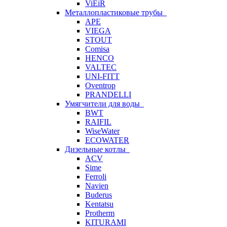
ViEiR
Металлопластиковые трубы
APE
VIEGA
STOUT
Comisa
HENCO
VALTEC
UNI-FITT
Oventrop
PRANDELLI
Умягчители для воды
BWT
RAIFIL
WiseWater
ECOWATER
Дизельные котлы
ACV
Sime
Ferroli
Navien
Buderus
Kentatsu
Protherm
KITURAMI