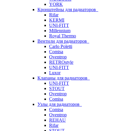
YORK
Кронштейны для радиаторов
Rifar
KERMI
UNI-FITT
Millennium
Royal Thermo
Вентили для радиаторов
Carlo Poletti
Comisa
Oventrop
RETROstyle
UNI-FITT
Luxor
Клапаны для радиаторов
UNI-FITT
STOUT
Oventrop
Comisa
Узлы для радиаторов
Comisa
Oventrop
REHAU
Rifar
STOUT