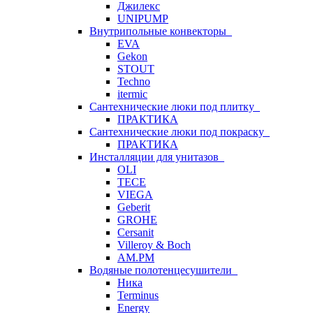
Джилекс
UNIPUMP
Внутрипольные конвекторы
EVA
Gekon
STOUT
Techno
itermic
Сантехнические люки под плитку
ПРАКТИКА
Сантехнические люки под покраску
ПРАКТИКА
Инсталляции для унитазов
OLI
TECE
VIEGA
Geberit
GROHE
Cersanit
Villeroy & Boch
AM.PM
Водяные полотенцесушители
Ника
Terminus
Energy