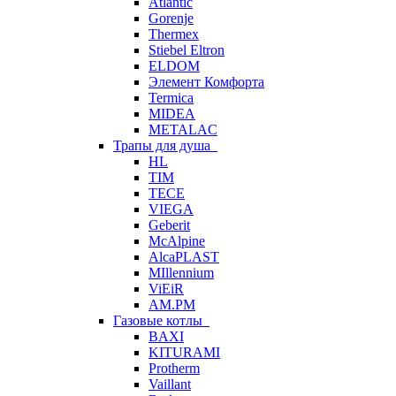
Atlantic
Gorenje
Thermex
Stiebel Eltron
ELDOM
Элемент Комфорта
Termica
MIDEA
METALAC
Трапы для душа
HL
TIM
TECE
VIEGA
Geberit
McAlpine
AlcaPLAST
MIllennium
ViEiR
AM.PM
Газовые котлы
BAXI
KITURAMI
Protherm
Vaillant