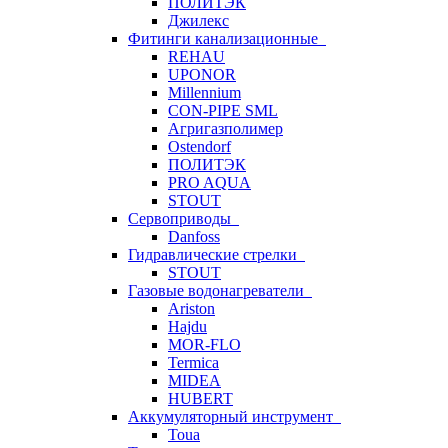
ПОЛИТЭК
Джилекс
Фитинги канализационные
REHAU
UPONOR
Millennium
CON-PIPE SML
Агригазполимер
Ostendorf
ПОЛИТЭК
PRO AQUA
STOUT
Сервоприводы
Danfoss
Гидравлические стрелки
STOUT
Газовые водонагреватели
Ariston
Hajdu
MOR-FLO
Termica
MIDEA
HUBERT
Аккумуляторный инструмент
Toua