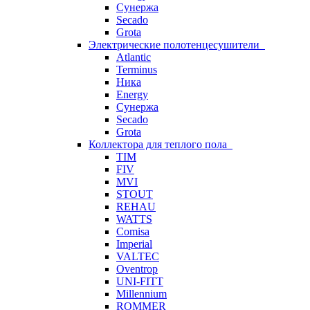
Сунержа
Secado
Grota
Электрические полотенцесушители
Atlantic
Terminus
Ника
Energy
Сунержа
Secado
Grota
Коллектора для теплого пола
TIM
FIV
MVI
STOUT
REHAU
WATTS
Comisa
Imperial
VALTEC
Oventrop
UNI-FITT
Millennium
ROMMER