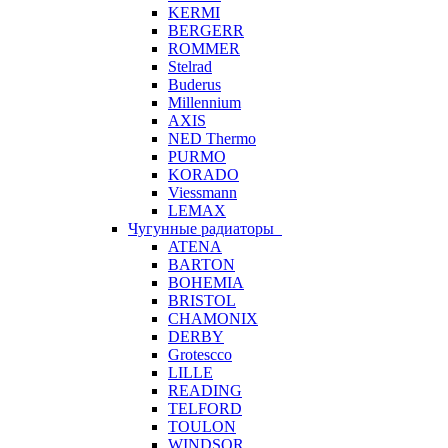
KERMI
BERGERR
ROMMER
Stelrad
Buderus
Millennium
AXIS
NED Thermo
PURMO
KORADO
Viessmann
LEMAX
Чугунные радиаторы
ATENA
BARTON
BOHEMIA
BRISTOL
CHAMONIX
DERBY
Grotescco
LILLE
READING
TELFORD
TOULON
WINDSOR