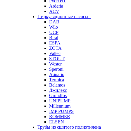
РусНИТ
Arderia
ACV
Циркуляционные насосы
DAB
Wilo
UCP
Biral
ESPA
ZOTA
Valtec
STOUT
Wester
Speroni
Aquario
Termica
Belamos
Джилекс
Grundfos
UNIPUMP
Millennium
IMP PUMPS
ROMMER
ELSEN
Трубы из сшитого полиэтилена