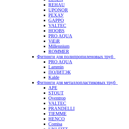
REHAU
UPONOR
РЕХАУ
GAPPO
VALTEC
HOOBS
PRO AQUA
ViEiR
Millennium
ROMMER
Фитинги для полипропиленовых труб
PRO AQUA
Lammin
ПОЛИТЭК
Kalde
Фитинги для металлопластиковых труб
APE
STOUT
Oventrop
VALTEC
PRANDELLI
TIEMME
HENCO
Comisa