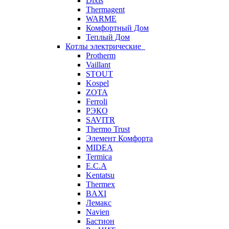
Dixis
Thermagent
WARME
Комфортный Дом
Теплый Дом
Котлы электрические
Protherm
Vaillant
STOUT
Kospel
ZOTA
Ferroli
РЭКО
SAVITR
Thermo Trust
Элемент Комфорта
MIDEA
Termica
E.C.A
Kentatsu
Thermex
BAXI
Лемакс
Navien
Бастион