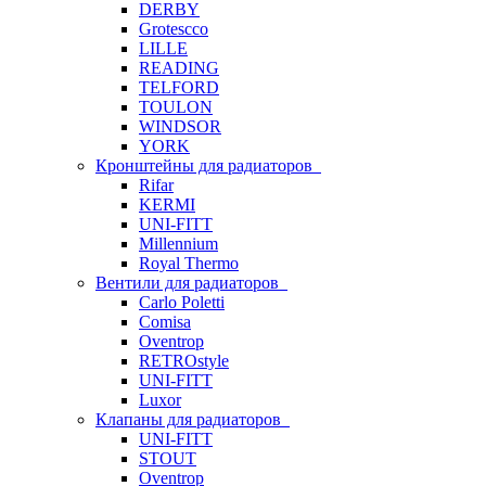
DERBY
Grotescco
LILLE
READING
TELFORD
TOULON
WINDSOR
YORK
Кронштейны для радиаторов
Rifar
KERMI
UNI-FITT
Millennium
Royal Thermo
Вентили для радиаторов
Carlo Poletti
Comisa
Oventrop
RETROstyle
UNI-FITT
Luxor
Клапаны для радиаторов
UNI-FITT
STOUT
Oventrop