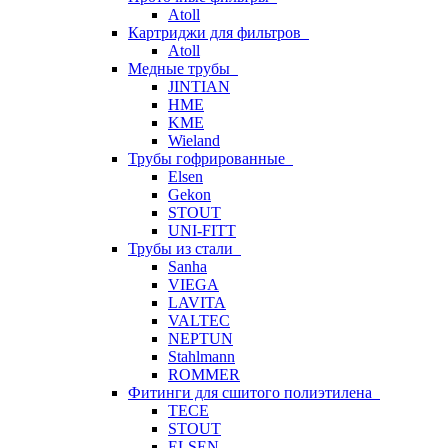
Atoll
Картриджи для фильтров
Atoll
Медные трубы
JINTIAN
HME
KME
Wieland
Трубы гофрированные
Elsen
Gekon
STOUT
UNI-FITT
Трубы из стали
Sanha
VIEGA
LAVITA
VALTEC
NEPTUN
Stahlmann
ROMMER
Фитинги для сшитого полиэтилена
TECE
STOUT
ELSEN