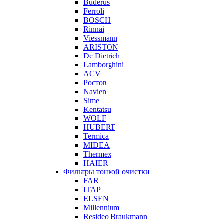
Buderus
Ferroli
BOSCH
Rinnai
Viessmann
ARISTON
De Dietrich
Lamborghini
ACV
Ростов
Navien
Sime
Kentatsu
WOLF
HUBERT
Termica
MIDEA
Thermex
HAIER
Фильтры тонкой очистки
FAR
ITAP
ELSEN
Millennium
Resideo Braukmann