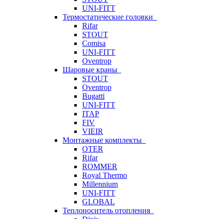
UNI-FITT
Термостатические головки
Rifar
STOUT
Comisa
UNI-FITT
Oventrop
Шаровые краны
STOUT
Oventrop
Bugatti
UNI-FITT
ITAP
FIV
VIEIR
Монтажные комплекты
OTER
Rifar
ROMMER
Royal Thermo
Millennium
UNI-FITT
GLOBAL
Теплоноситель отопления