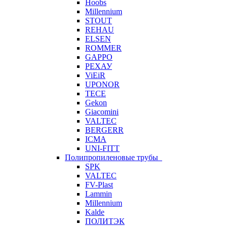
Hoobs
Millennium
STOUT
REHAU
ELSEN
ROMMER
GAPPO
РЕХАУ
ViEiR
UPONOR
TECE
Gekon
Giacomini
VALTEC
BERGERR
ICMA
UNI-FITT
Полипропиленовые трубы
SPK
VALTEC
FV-Plast
Lammin
Millennium
Kalde
ПОЛИТЭК