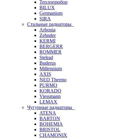
Теплоприбор
BILUX
Germanium
SIRA
Стальные радиаторы
Arbonia
Zehnder
KERMI
BERGERR
ROMMER
Stelrad
Buderus
Millennium
AXIS
NED Thermo
PURMO
KORADO
Viessmann
LEMAX
Чугунные радиаторы
ATENA
BARTON
BOHEMIA
BRISTOL
CHAMONIX