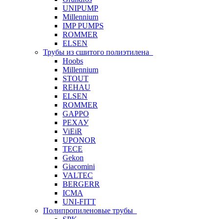
UNIPUMP
Millennium
IMP PUMPS
ROMMER
ELSEN
Трубы из сшитого полиэтилена
Hoobs
Millennium
STOUT
REHAU
ELSEN
ROMMER
GAPPO
РЕХАУ
ViEiR
UPONOR
TECE
Gekon
Giacomini
VALTEC
BERGERR
ICMA
UNI-FITT
Полипропиленовые трубы