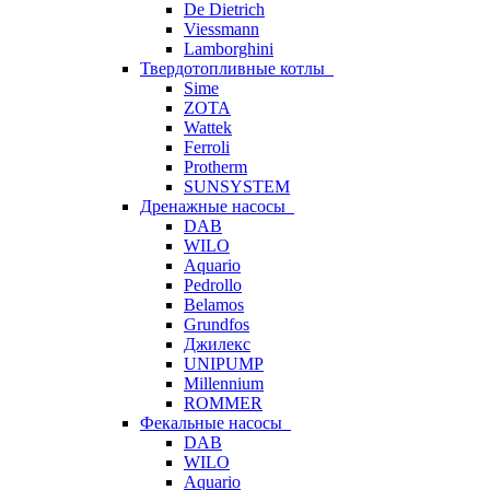
De Dietrich
Viessmann
Lamborghini
Твердотопливные котлы
Sime
ZOTA
Wattek
Ferroli
Protherm
SUNSYSTEM
Дренажные насосы
DAB
WILO
Aquario
Pedrollo
Belamos
Grundfos
Джилекс
UNIPUMP
Millennium
ROMMER
Фекальные насосы
DAB
WILO
Aquario