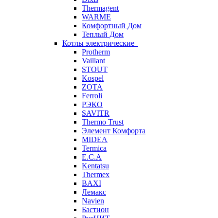
Thermagent
WARME
Комфортный Дом
Теплый Дом
Котлы электрические
Protherm
Vaillant
STOUT
Kospel
ZOTA
Ferroli
РЭКО
SAVITR
Thermo Trust
Элемент Комфорта
MIDEA
Termica
E.C.A
Kentatsu
Thermex
BAXI
Лемакс
Navien
Бастион