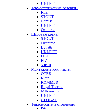
UNI-FITT
Термостатические головки
Rifar
STOUT
Comisa
UNI-FITT
Oventrop
Шаровые краны
STOUT
Oventrop
Bugatti
UNI-FITT
ITAP
FIV
VIEIR
Монтажные комплекты
OTER
Rifar
ROMMER
Royal Thermo
Millennium
UNI-FITT
GLOBAL
Теплоноситель отопления
Dixis