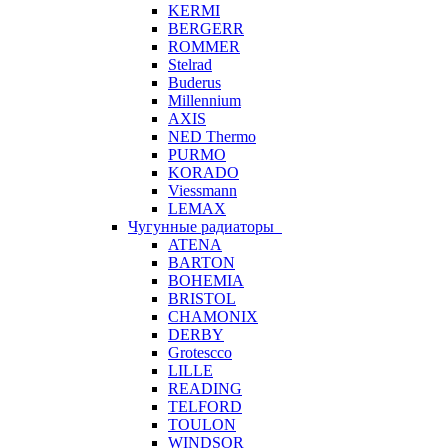
KERMI
BERGERR
ROMMER
Stelrad
Buderus
Millennium
AXIS
NED Thermo
PURMO
KORADO
Viessmann
LEMAX
Чугунные радиаторы
ATENA
BARTON
BOHEMIA
BRISTOL
CHAMONIX
DERBY
Grotescco
LILLE
READING
TELFORD
TOULON
WINDSOR