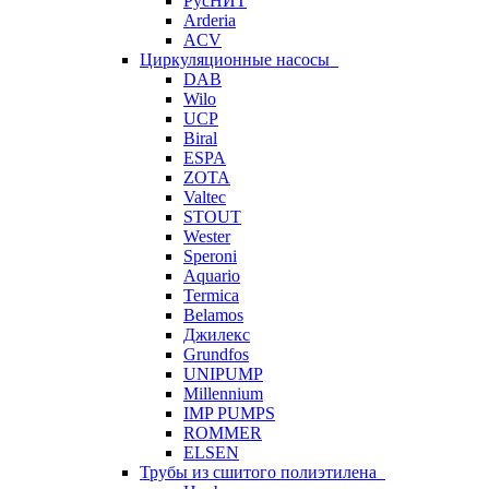
РусНИТ
Arderia
ACV
Циркуляционные насосы
DAB
Wilo
UCP
Biral
ESPA
ZOTA
Valtec
STOUT
Wester
Speroni
Aquario
Termica
Belamos
Джилекс
Grundfos
UNIPUMP
Millennium
IMP PUMPS
ROMMER
ELSEN
Трубы из сшитого полиэтилена