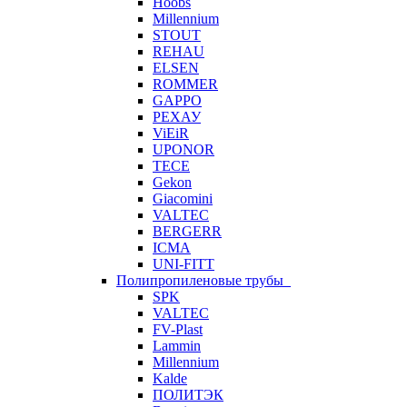
Hoobs
Millennium
STOUT
REHAU
ELSEN
ROMMER
GAPPO
РЕХАУ
ViEiR
UPONOR
TECE
Gekon
Giacomini
VALTEC
BERGERR
ICMA
UNI-FITT
Полипропиленовые трубы
SPK
VALTEC
FV-Plast
Lammin
Millennium
Kalde
ПОЛИТЭК