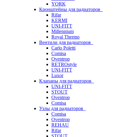
YORK
Кронштейны для радиаторов
Rifar
KERMI
UNI-FITT
Millennium
Royal Thermo
Вентили для радиаторов
Carlo Poletti
Comisa
Oventrop
RETROstyle
UNI-FITT
Luxor
Клапаны для радиаторов
UNI-FITT
STOUT
Oventrop
Comisa
Узлы для радиаторов
Comisa
Oventrop
REHAU
Rifar
STOUT