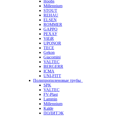
Hoobs
Millennium
STOUT
REHAU
ELSEN
ROMMER
GAPPO
РЕХАУ
ViEiR
UPONOR
TECE
Gekon
Giacomini
VALTEC
BERGERR
ICMA
UNI-FITT
Полипропиленовые трубы
SPK
VALTEC
FV-Plast
Lammin
Millennium
Kalde
ПОЛИТЭК