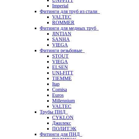
UNI-FITT
Imperial
Фитинги для труб из стали
VALTEC
ROMMER
Фитинги для медных труб
JINTIAN
SANHA
VIEGA
Фитинги резьбовые
STOUT
VIEGA
ELSEN
UNI-FITT
TIEMME
Itap
Comisa
Euros
Millennium
VALTEC
Трубы ПНД
CYKLON
Джилекс
ПОЛИТЭК
Фитинги для ПНД