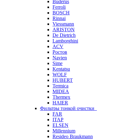
Buderus
Ferroli
BOSCH
Rinnai
Viessmann
ARISTON
De Dietrich
Lamborghini
ACV
Ростов
Navien
Sime
Kentatsu
WOLF
HUBERT
Termica
MIDEA
Thermex
HAIER
Фильтры тонкой очистки
FAR
ITAP
ELSEN
Millennium
Resideo Braukmann