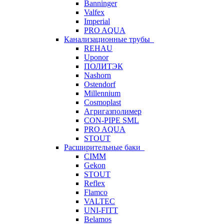
Banninger
Valfex
Imperial
PRO AQUA
Канализационные трубы
REHAU
Uponor
ПОЛИТЭК
Nashorn
Ostendorf
Millennium
Cosmoplast
Агригазполимер
CON-PIPE SML
PRO AQUA
STOUT
Расширительные баки
CIMM
Gekon
STOUT
Reflex
Flamco
VALTEC
UNI-FITT
Belamos