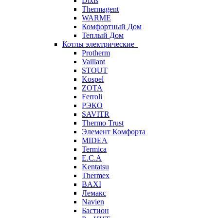
Dixis
Thermagent
WARME
Комфортный Дом
Теплый Дом
Котлы электрические
Protherm
Vaillant
STOUT
Kospel
ZOTA
Ferroli
РЭКО
SAVITR
Thermo Trust
Элемент Комфорта
MIDEA
Termica
E.C.A
Kentatsu
Thermex
BAXI
Лемакс
Navien
Бастион