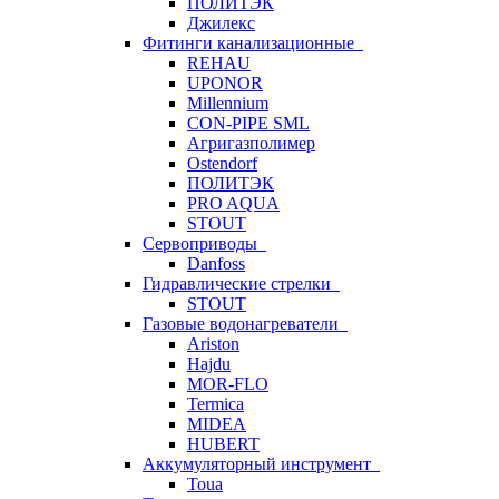
ПОЛИТЭК
Джилекс
Фитинги канализационные
REHAU
UPONOR
Millennium
CON-PIPE SML
Агригазполимер
Ostendorf
ПОЛИТЭК
PRO AQUA
STOUT
Сервоприводы
Danfoss
Гидравлические стрелки
STOUT
Газовые водонагреватели
Ariston
Hajdu
MOR-FLO
Termica
MIDEA
HUBERT
Аккумуляторный инструмент
Toua