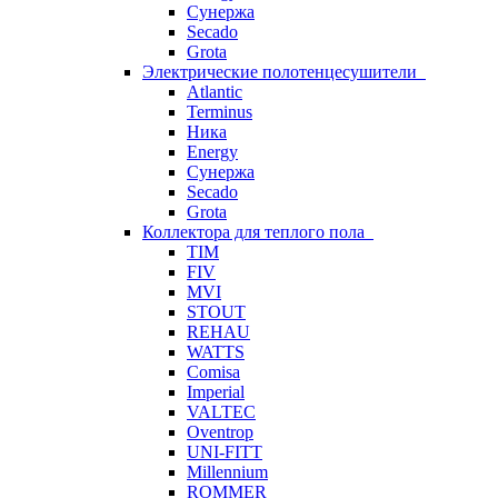
Сунержа
Secado
Grota
Электрические полотенцесушители
Atlantic
Terminus
Ника
Energy
Сунержа
Secado
Grota
Коллектора для теплого пола
TIM
FIV
MVI
STOUT
REHAU
WATTS
Comisa
Imperial
VALTEC
Oventrop
UNI-FITT
Millennium
ROMMER