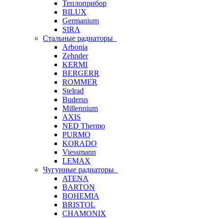
Теплоприбор
BILUX
Germanium
SIRA
Стальные радиаторы
Arbonia
Zehnder
KERMI
BERGERR
ROMMER
Stelrad
Buderus
Millennium
AXIS
NED Thermo
PURMO
KORADO
Viessmann
LEMAX
Чугунные радиаторы
ATENA
BARTON
BOHEMIA
BRISTOL
CHAMONIX