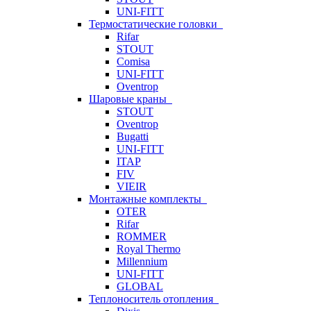
UNI-FITT
Термостатические головки
Rifar
STOUT
Comisa
UNI-FITT
Oventrop
Шаровые краны
STOUT
Oventrop
Bugatti
UNI-FITT
ITAP
FIV
VIEIR
Монтажные комплекты
OTER
Rifar
ROMMER
Royal Thermo
Millennium
UNI-FITT
GLOBAL
Теплоноситель отопления