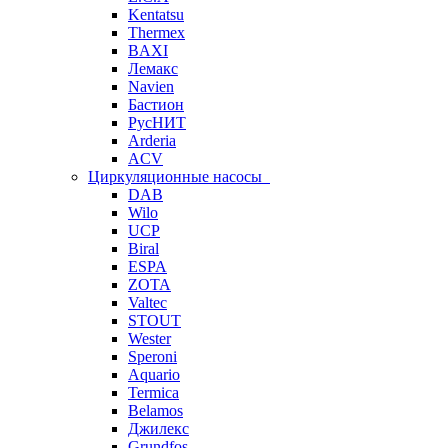
Kentatsu
Thermex
BAXI
Лемакс
Navien
Бастион
РусНИТ
Arderia
ACV
Циркуляционные насосы
DAB
Wilo
UCP
Biral
ESPA
ZOTA
Valtec
STOUT
Wester
Speroni
Aquario
Termica
Belamos
Джилекс
Grundfos