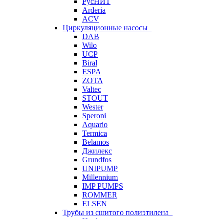
РусНИТ
Arderia
ACV
Циркуляционные насосы
DAB
Wilo
UCP
Biral
ESPA
ZOTA
Valtec
STOUT
Wester
Speroni
Aquario
Termica
Belamos
Джилекс
Grundfos
UNIPUMP
Millennium
IMP PUMPS
ROMMER
ELSEN
Трубы из сшитого полиэтилена