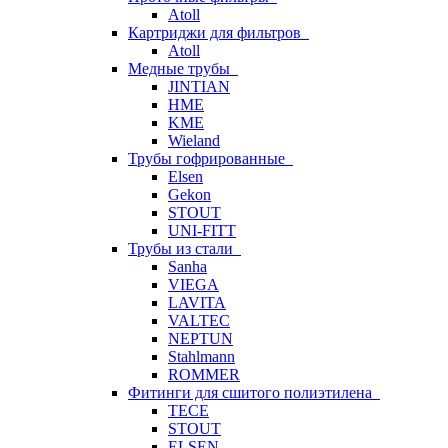
Atoll
Картриджи для фильтров
Atoll
Медные трубы
JINTIAN
HME
KME
Wieland
Трубы гофрированные
Elsen
Gekon
STOUT
UNI-FITT
Трубы из стали
Sanha
VIEGA
LAVITA
VALTEC
NEPTUN
Stahlmann
ROMMER
Фитинги для сшитого полиэтилена
TECE
STOUT
ELSEN