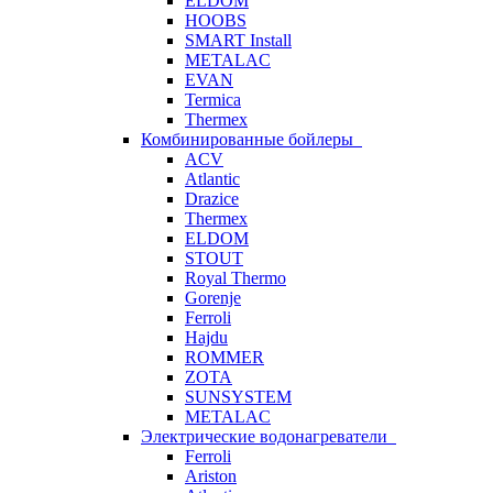
ELDOM
HOOBS
SMART Install
METALAC
EVAN
Termica
Thermex
Комбинированные бойлеры
ACV
Atlantic
Drazice
Thermex
ELDOM
STOUT
Royal Thermo
Gorenje
Ferroli
Hajdu
ROMMER
ZOTA
SUNSYSTEM
METALAC
Электрические водонагреватели
Ferroli
Ariston