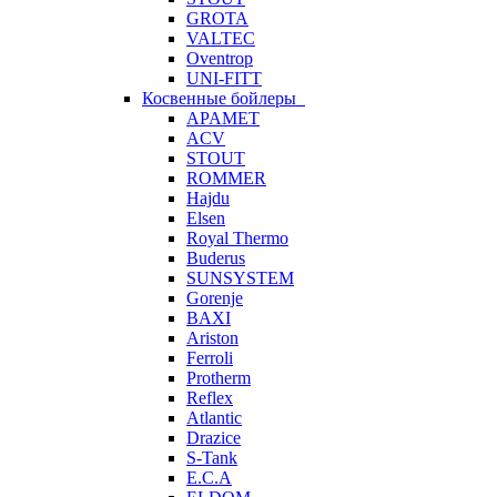
GROTA
VALTEC
Oventrop
UNI-FITT
Косвенные бойлеры
APAMET
ACV
STOUT
ROMMER
Hajdu
Elsen
Royal Thermo
Buderus
SUNSYSTEM
Gorenje
BAXI
Ariston
Ferroli
Protherm
Reflex
Atlantic
Drazice
S-Tank
E.C.A