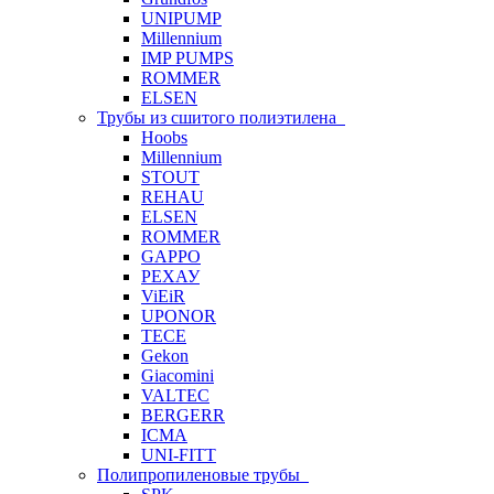
UNIPUMP
Millennium
IMP PUMPS
ROMMER
ELSEN
Трубы из сшитого полиэтилена
Hoobs
Millennium
STOUT
REHAU
ELSEN
ROMMER
GAPPO
РЕХАУ
ViEiR
UPONOR
TECE
Gekon
Giacomini
VALTEC
BERGERR
ICMA
UNI-FITT
Полипропиленовые трубы