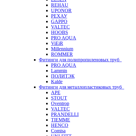
REHAU
UPONOR
РЕХАУ
GAPPO
VALTEC
HOOBS
PRO AQUA
ViEiR
Millennium
ROMMER
Фитинги для полипропиленовых труб
PRO AQUA
Lammin
ПОЛИТЭК
Kalde
Фитинги для металлопластиковых труб
APE
STOUT
Oventrop
VALTEC
PRANDELLI
TIEMME
HENCO
Comisa