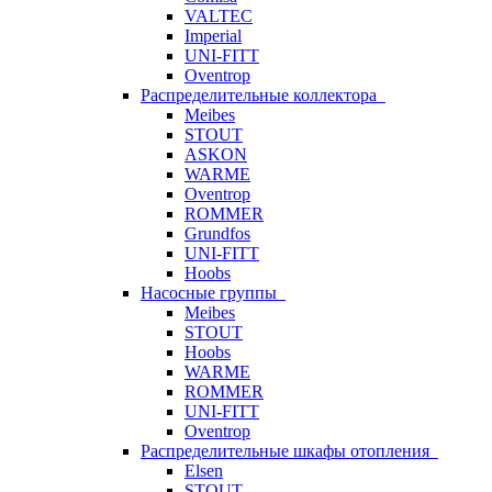
VALTEC
Imperial
UNI-FITT
Oventrop
Распределительные коллектора
Meibes
STOUT
ASKON
WARME
Oventrop
ROMMER
Grundfos
UNI-FITT
Hoobs
Насосные группы
Meibes
STOUT
Hoobs
WARME
ROMMER
UNI-FITT
Oventrop
Распределительные шкафы отопления
Elsen
STOUT