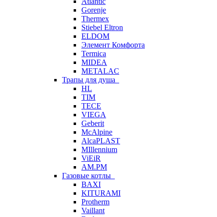
Atlantic
Gorenje
Thermex
Stiebel Eltron
ELDOM
Элемент Комфорта
Termica
MIDEA
METALAC
Трапы для душа
HL
TIM
TECE
VIEGA
Geberit
McAlpine
AlcaPLAST
MIllennium
ViEiR
AM.PM
Газовые котлы
BAXI
KITURAMI
Protherm
Vaillant