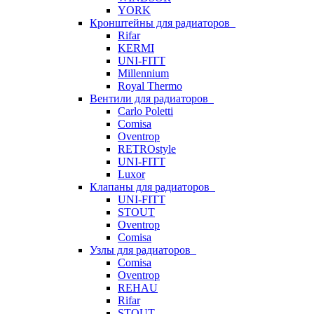
YORK
Кронштейны для радиаторов
Rifar
KERMI
UNI-FITT
Millennium
Royal Thermo
Вентили для радиаторов
Carlo Poletti
Comisa
Oventrop
RETROstyle
UNI-FITT
Luxor
Клапаны для радиаторов
UNI-FITT
STOUT
Oventrop
Comisa
Узлы для радиаторов
Comisa
Oventrop
REHAU
Rifar
STOUT