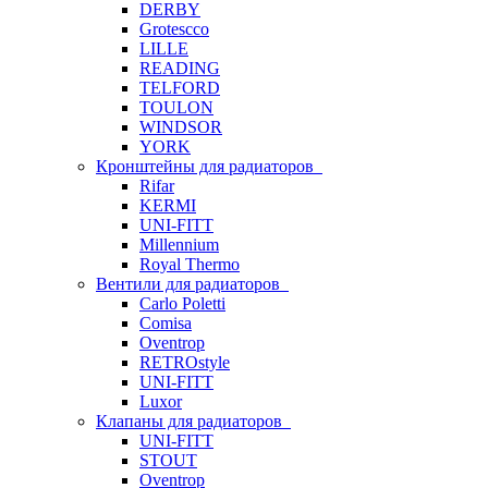
DERBY
Grotescco
LILLE
READING
TELFORD
TOULON
WINDSOR
YORK
Кронштейны для радиаторов
Rifar
KERMI
UNI-FITT
Millennium
Royal Thermo
Вентили для радиаторов
Carlo Poletti
Comisa
Oventrop
RETROstyle
UNI-FITT
Luxor
Клапаны для радиаторов
UNI-FITT
STOUT
Oventrop