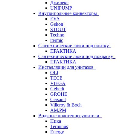
Джилекс
UNIPUMP
Внутрипольные конвекторы
EVA
Gekon
STOUT
Techno
itermic
Сантехнические люки под плитку
ПРАКТИКА
Сантехнические люки под покраску
ПРАКТИКА
Инсталляции для унитазов
OLI
TECE
VIEGA
Geberit
GROHE
Cersanit
Villeroy & Boch
AM.PM
Водяные полотенцесушители
Ника
Terminus
Energy