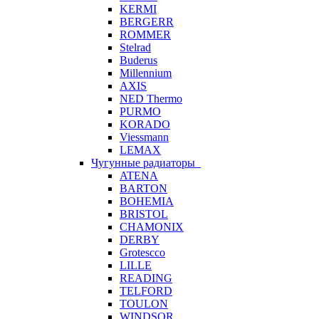
KERMI
BERGERR
ROMMER
Stelrad
Buderus
Millennium
AXIS
NED Thermo
PURMO
KORADO
Viessmann
LEMAX
Чугунные радиаторы
ATENA
BARTON
BOHEMIA
BRISTOL
CHAMONIX
DERBY
Grotescco
LILLE
READING
TELFORD
TOULON
WINDSOR