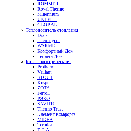
ROMMER
Royal Thermo
Millennium
UNI-FITT
GLOBAL
Теплоноситель отопления
Dixis
Thermagent
WARME
Комфортный Дом
Теплый Дом
Котлы электрические
Protherm
Vaillant
STOUT
Kospel
ZOTA
Ferroli
РЭКО
SAVITR
Thermo Trust
Элемент Комфорта
MIDEA
Termica
E.C.A