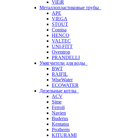
ViEiR
Металлопластиковые трубы
APE
VIEGA
STOUT
Comisa
HENCO
VALTEC
UNI-FITT
Oventrop
PRANDELLI
Умягчители для воды
BWT
RAIFIL
WiseWater
ECOWATER
Дизельные котлы
ACV
Sime
Ferroli
Navien
Buderus
Kentatsu
Protherm
KITURAMI