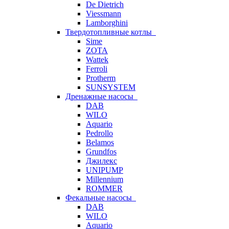
De Dietrich
Viessmann
Lamborghini
Твердотопливные котлы
Sime
ZOTA
Wattek
Ferroli
Protherm
SUNSYSTEM
Дренажные насосы
DAB
WILO
Aquario
Pedrollo
Belamos
Grundfos
Джилекс
UNIPUMP
Millennium
ROMMER
Фекальные насосы
DAB
WILO
Aquario