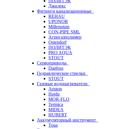
ПОЛИТЭК
Джилекс
Фитинги канализационные
REHAU
UPONOR
Millennium
CON-PIPE SML
Агригазполимер
Ostendorf
ПОЛИТЭК
PRO AQUA
STOUT
Сервоприводы
Danfoss
Гидравлические стрелки
STOUT
Газовые водонагреватели
Ariston
Hajdu
MOR-FLO
Termica
MIDEA
HUBERT
Аккумуляторный инструмент
Toua