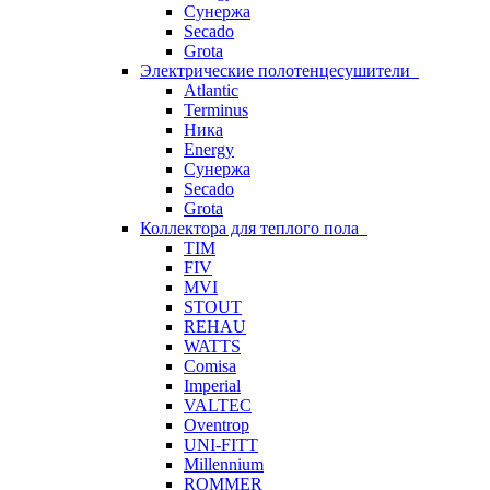
Сунержа
Secado
Grota
Электрические полотенцесушители
Atlantic
Terminus
Ника
Energy
Сунержа
Secado
Grota
Коллектора для теплого пола
TIM
FIV
MVI
STOUT
REHAU
WATTS
Comisa
Imperial
VALTEC
Oventrop
UNI-FITT
Millennium
ROMMER