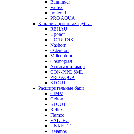
Banninger
Valfex
Imperial
PRO AQUA
Канализационные трубы
REHAU
Uponor
ПОЛИТЭК
Nashorn
Ostendorf
Millennium
Cosmoplast
Агригазполимер
CON-PIPE SML
PRO AQUA
STOUT
Расширительные баки
CIMM
Gekon
STOUT
Reflex
Flamco
VALTEC
UNI-FITT
Belamos