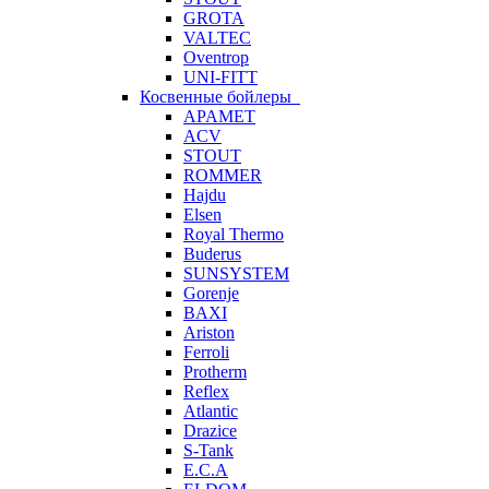
GROTA
VALTEC
Oventrop
UNI-FITT
Косвенные бойлеры
APAMET
ACV
STOUT
ROMMER
Hajdu
Elsen
Royal Thermo
Buderus
SUNSYSTEM
Gorenje
BAXI
Ariston
Ferroli
Protherm
Reflex
Atlantic
Drazice
S-Tank
E.C.A