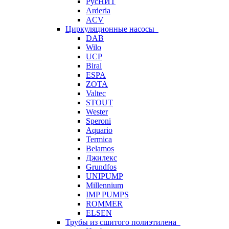
РусНИТ
Arderia
ACV
Циркуляционные насосы
DAB
Wilo
UCP
Biral
ESPA
ZOTA
Valtec
STOUT
Wester
Speroni
Aquario
Termica
Belamos
Джилекс
Grundfos
UNIPUMP
Millennium
IMP PUMPS
ROMMER
ELSEN
Трубы из сшитого полиэтилена