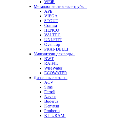
ViEiR
Металлопластиковые трубы
APE
VIEGA
STOUT
Comisa
HENCO
VALTEC
UNI-FITT
Oventrop
PRANDELLI
Умягчители для воды
BWT
RAIFIL
WiseWater
ECOWATER
Дизельные котлы
ACV
Sime
Ferroli
Navien
Buderus
Kentatsu
Protherm
KITURAMI