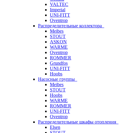
VALTEC
Imperial
UNI-FITT
Oventrop
Распределительные коллектора
Meibes
STOUT
ASKON
WARME
Oventrop
ROMMER
Grundfos
UNI-FITT
Hoobs
Насосные группы
Meibes
STOUT
Hoobs
WARME
ROMMER
UNI-FITT
Oventrop
Распределительные шкафы отопления
Elsen
STOUT