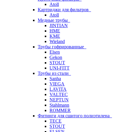
Atoll
Картриджи для фильтров
Atoll
Медные трубы
JINTIAN
HME
KME
Wieland
Трубы гофрированные
Elsen
Gekon
STOUT
UNI-FITT
Трубы из стали
Sanha
VIEGA
LAVITA
VALTEC
NEPTUN
Stahlmann
ROMMER
Фитинги для сшитого полиэтилена
TECE
STOUT
ELSEN