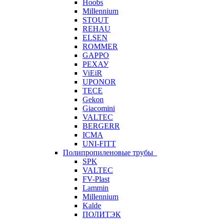
Hoobs
Millennium
STOUT
REHAU
ELSEN
ROMMER
GAPPO
РЕХАУ
ViEiR
UPONOR
TECE
Gekon
Giacomini
VALTEC
BERGERR
ICMA
UNI-FITT
Полипропиленовые трубы
SPK
VALTEC
FV-Plast
Lammin
Millennium
Kalde
ПОЛИТЭК