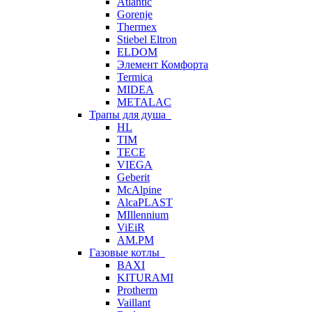
Atlantic
Gorenje
Thermex
Stiebel Eltron
ELDOM
Элемент Комфорта
Termica
MIDEA
METALAC
Трапы для душа
HL
TIM
TECE
VIEGA
Geberit
McAlpine
AlcaPLAST
MIllennium
ViEiR
AM.PM
Газовые котлы
BAXI
KITURAMI
Protherm
Vaillant