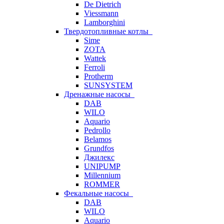
De Dietrich
Viessmann
Lamborghini
Твердотопливные котлы
Sime
ZOTA
Wattek
Ferroli
Protherm
SUNSYSTEM
Дренажные насосы
DAB
WILO
Aquario
Pedrollo
Belamos
Grundfos
Джилекс
UNIPUMP
Millennium
ROMMER
Фекальные насосы
DAB
WILO
Aquario