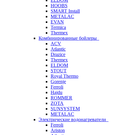
ELDOM
HOOBS
SMART Install
METALAC
EVAN
Termica
Thermex
Комбинированные бойлеры
ACV
Atlantic
Drazice
Thermex
ELDOM
STOUT
Royal Thermo
Gorenje
Ferroli
Hajdu
ROMMER
ZOTA
SUNSYSTEM
METALAC
Электрические водонагреватели
Ferroli
Ariston