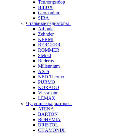
Теплоприбор
BILUX
Germanium
SIRA
Стальные радиаторы
Arbonia
Zehnder
KERMI
BERGERR
ROMMER
Stelrad
Buderus
Millennium
AXIS
NED Thermo
PURMO
KORADO
Viessmann
LEMAX
Чугунные радиаторы
ATENA
BARTON
BOHEMIA
BRISTOL
CHAMONIX