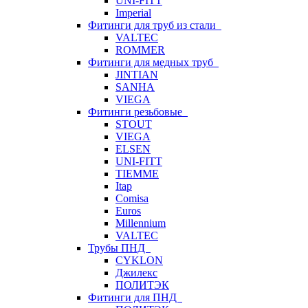
UNI-FITT
Imperial
Фитинги для труб из стали
VALTEC
ROMMER
Фитинги для медных труб
JINTIAN
SANHA
VIEGA
Фитинги резьбовые
STOUT
VIEGA
ELSEN
UNI-FITT
TIEMME
Itap
Comisa
Euros
Millennium
VALTEC
Трубы ПНД
CYKLON
Джилекс
ПОЛИТЭК
Фитинги для ПНД