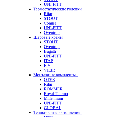
UNI-FITT
Термостатические головки
Rifar
STOUT
Comisa
UNI-FITT
Oventrop
Шаровые краны
STOUT
Oventrop
Bugatti
UNI-FITT
ITAP
FIV
VIEIR
Монтажные комплекты
OTER
Rifar
ROMMER
Royal Thermo
Millennium
UNI-FITT
GLOBAL
Теплоноситель отопления