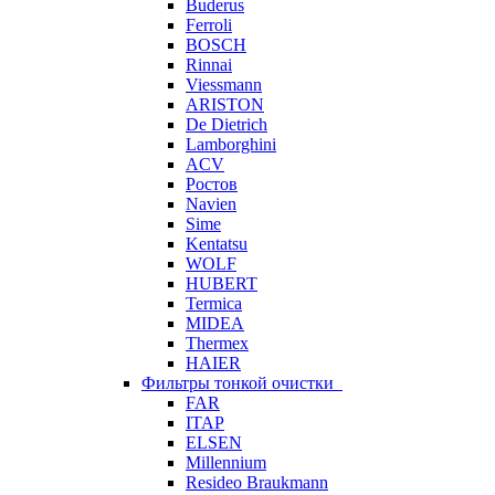
Buderus
Ferroli
BOSCH
Rinnai
Viessmann
ARISTON
De Dietrich
Lamborghini
ACV
Ростов
Navien
Sime
Kentatsu
WOLF
HUBERT
Termica
MIDEA
Thermex
HAIER
Фильтры тонкой очистки
FAR
ITAP
ELSEN
Millennium
Resideo Braukmann