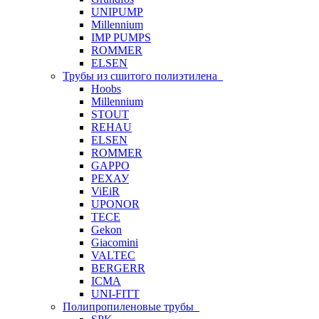
UNIPUMP
Millennium
IMP PUMPS
ROMMER
ELSEN
Трубы из сшитого полиэтилена
Hoobs
Millennium
STOUT
REHAU
ELSEN
ROMMER
GAPPO
РЕХАУ
ViEiR
UPONOR
TECE
Gekon
Giacomini
VALTEC
BERGERR
ICMA
UNI-FITT
Полипропиленовые трубы