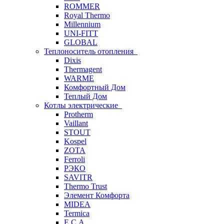
ROMMER
Royal Thermo
Millennium
UNI-FITT
GLOBAL
Теплоноситель отопления
Dixis
Thermagent
WARME
Комфортный Дом
Теплый Дом
Котлы электрические
Protherm
Vaillant
STOUT
Kospel
ZOTA
Ferroli
РЭКО
SAVITR
Thermo Trust
Элемент Комфорта
MIDEA
Termica
E.C.A