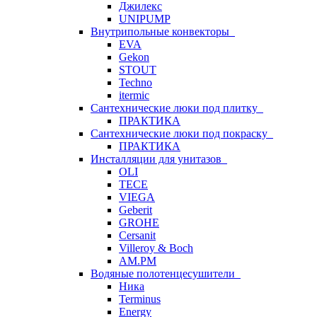
Джилекс
UNIPUMP
Внутрипольные конвекторы
EVA
Gekon
STOUT
Techno
itermic
Сантехнические люки под плитку
ПРАКТИКА
Сантехнические люки под покраску
ПРАКТИКА
Инсталляции для унитазов
OLI
TECE
VIEGA
Geberit
GROHE
Cersanit
Villeroy & Boch
AM.PM
Водяные полотенцесушители
Ника
Terminus
Energy