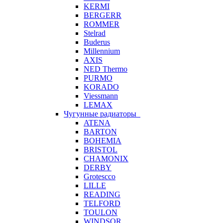
KERMI
BERGERR
ROMMER
Stelrad
Buderus
Millennium
AXIS
NED Thermo
PURMO
KORADO
Viessmann
LEMAX
Чугунные радиаторы
ATENA
BARTON
BOHEMIA
BRISTOL
CHAMONIX
DERBY
Grotescco
LILLE
READING
TELFORD
TOULON
WINDSOR