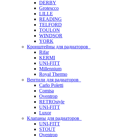
DERBY
Grotescco
LILLE
READING
TELFORD
TOULON
WINDSOR
YORK
Кронштейны для радиаторов
Rifar
KERMI
UNI-FITT
Millennium
Royal Thermo
Вентили для радиаторов
Carlo Poletti
Comisa
Oventrop
RETROstyle
UNI-FITT
Luxor
Клапаны для радиаторов
UNI-FITT
STOUT
Oventrop