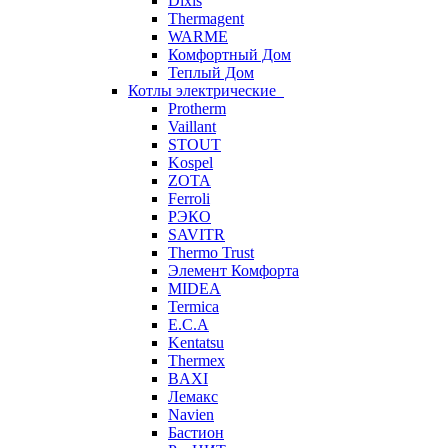
Dixis
Thermagent
WARME
Комфортный Дом
Теплый Дом
Котлы электрические
Protherm
Vaillant
STOUT
Kospel
ZOTA
Ferroli
РЭКО
SAVITR
Thermo Trust
Элемент Комфорта
MIDEA
Termica
E.C.A
Kentatsu
Thermex
BAXI
Лемакс
Navien
Бастион