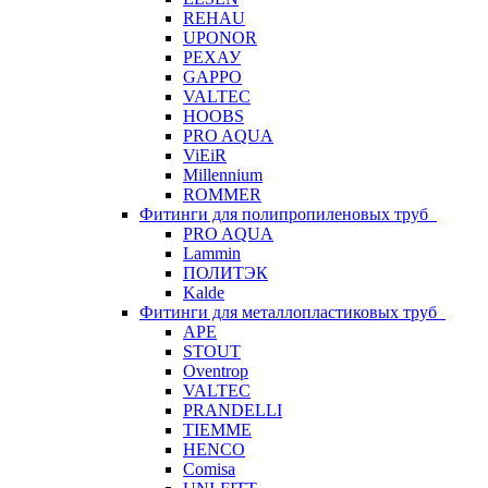
REHAU
UPONOR
РЕХАУ
GAPPO
VALTEC
HOOBS
PRO AQUA
ViEiR
Millennium
ROMMER
Фитинги для полипропиленовых труб
PRO AQUA
Lammin
ПОЛИТЭК
Kalde
Фитинги для металлопластиковых труб
APE
STOUT
Oventrop
VALTEC
PRANDELLI
TIEMME
HENCO
Comisa