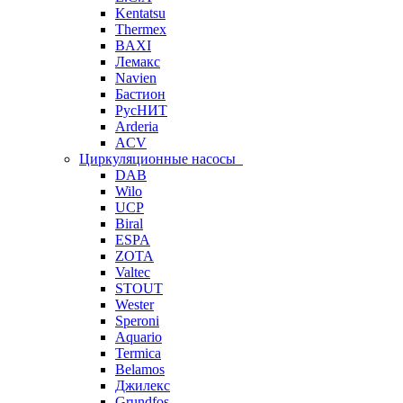
Kentatsu
Thermex
BAXI
Лемакс
Navien
Бастион
РусНИТ
Arderia
ACV
Циркуляционные насосы
DAB
Wilo
UCP
Biral
ESPA
ZOTA
Valtec
STOUT
Wester
Speroni
Aquario
Termica
Belamos
Джилекс
Grundfos