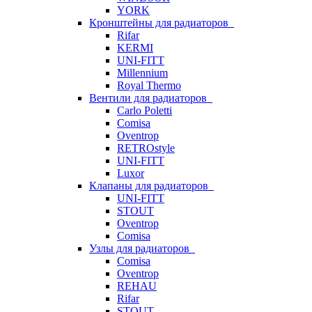
YORK
Кронштейны для радиаторов
Rifar
KERMI
UNI-FITT
Millennium
Royal Thermo
Вентили для радиаторов
Carlo Poletti
Comisa
Oventrop
RETROstyle
UNI-FITT
Luxor
Клапаны для радиаторов
UNI-FITT
STOUT
Oventrop
Comisa
Узлы для радиаторов
Comisa
Oventrop
REHAU
Rifar
STOUT