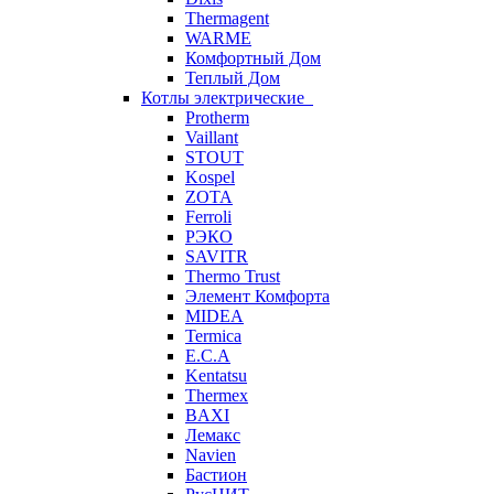
Thermagent
WARME
Комфортный Дом
Теплый Дом
Котлы электрические
Protherm
Vaillant
STOUT
Kospel
ZOTA
Ferroli
РЭКО
SAVITR
Thermo Trust
Элемент Комфорта
MIDEA
Termica
E.C.A
Kentatsu
Thermex
BAXI
Лемакс
Navien
Бастион