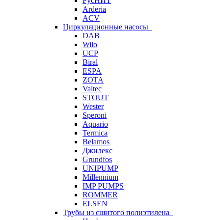
РусНИТ
Arderia
ACV
Циркуляционные насосы
DAB
Wilo
UCP
Biral
ESPA
ZOTA
Valtec
STOUT
Wester
Speroni
Aquario
Termica
Belamos
Джилекс
Grundfos
UNIPUMP
Millennium
IMP PUMPS
ROMMER
ELSEN
Трубы из сшитого полиэтилена