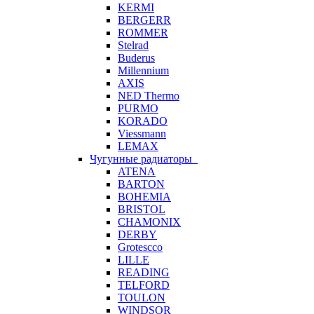
KERMI
BERGERR
ROMMER
Stelrad
Buderus
Millennium
AXIS
NED Thermo
PURMO
KORADO
Viessmann
LEMAX
Чугунные радиаторы
ATENA
BARTON
BOHEMIA
BRISTOL
CHAMONIX
DERBY
Grotescco
LILLE
READING
TELFORD
TOULON
WINDSOR