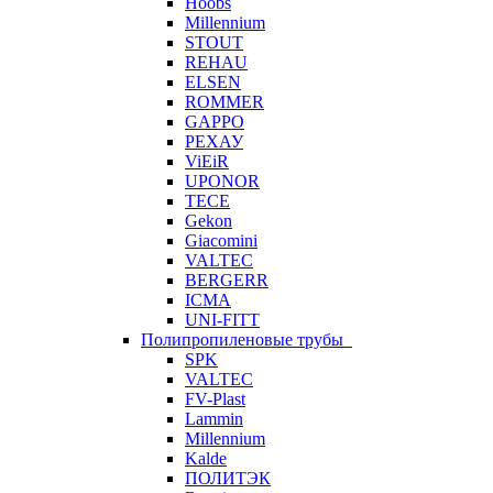
Hoobs
Millennium
STOUT
REHAU
ELSEN
ROMMER
GAPPO
РЕХАУ
ViEiR
UPONOR
TECE
Gekon
Giacomini
VALTEC
BERGERR
ICMA
UNI-FITT
Полипропиленовые трубы
SPK
VALTEC
FV-Plast
Lammin
Millennium
Kalde
ПОЛИТЭК