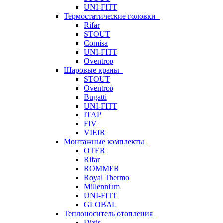
UNI-FITT
Термостатические головки
Rifar
STOUT
Comisa
UNI-FITT
Oventrop
Шаровые краны
STOUT
Oventrop
Bugatti
UNI-FITT
ITAP
FIV
VIEIR
Монтажные комплекты
OTER
Rifar
ROMMER
Royal Thermo
Millennium
UNI-FITT
GLOBAL
Теплоноситель отопления
Dixis