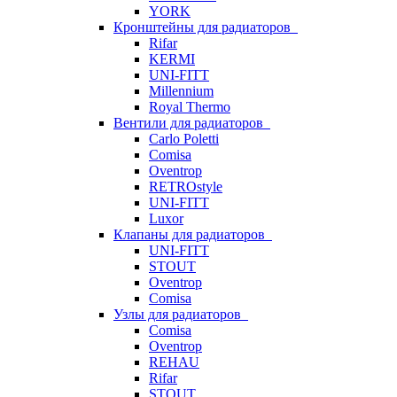
YORK
Кронштейны для радиаторов
Rifar
KERMI
UNI-FITT
Millennium
Royal Thermo
Вентили для радиаторов
Carlo Poletti
Comisa
Oventrop
RETROstyle
UNI-FITT
Luxor
Клапаны для радиаторов
UNI-FITT
STOUT
Oventrop
Comisa
Узлы для радиаторов
Comisa
Oventrop
REHAU
Rifar
STOUT