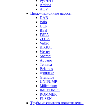
РусНИТ
Arderia
ACV
Циркуляционные насосы
DAB
Wilo
UCP
Biral
ESPA
ZOTA
Valtec
STOUT
Wester
Speroni
Aquario
Termica
Belamos
Джилекс
Grundfos
UNIPUMP
Millennium
IMP PUMPS
ROMMER
ELSEN
Трубы из сшитого полиэтилена