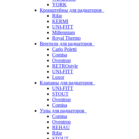
YORK
Кронштейны для радиаторов
Rifar
KERMI
UNI-FITT
Millennium
Royal Thermo
Вентили для радиаторов
Carlo Poletti
Comisa
Oventrop
RETROstyle
UNI-FITT
Luxor
Клапаны для радиаторов
UNI-FITT
STOUT
Oventrop
Comisa
Узлы для радиаторов
Comisa
Oventrop
REHAU
Rifar
STOUT