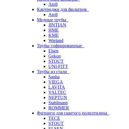
Atoll
Картриджи для фильтров
Atoll
Медные трубы
JINTIAN
HME
KME
Wieland
Трубы гофрированные
Elsen
Gekon
STOUT
UNI-FITT
Трубы из стали
Sanha
VIEGA
LAVITA
VALTEC
NEPTUN
Stahlmann
ROMMER
Фитинги для сшитого полиэтилена
TECE
STOUT
ELSEN