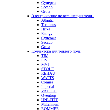
Сунержа
Secado
Grota
Электрические полотенцесушители
Atlantic
Terminus
Ника
Energy
Сунержа
Secado
Grota
Коллектора для теплого пола
TIM
FIV
MVI
STOUT
REHAU
WATTS
Comisa
Imperial
VALTEC
Oventrop
UNI-FITT
Millennium
ROMMER