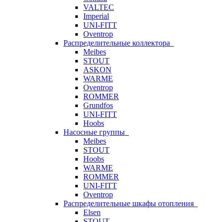
VALTEC
Imperial
UNI-FITT
Oventrop
Распределительные коллектора
Meibes
STOUT
ASKON
WARME
Oventrop
ROMMER
Grundfos
UNI-FITT
Hoobs
Насосные группы
Meibes
STOUT
Hoobs
WARME
ROMMER
UNI-FITT
Oventrop
Распределительные шкафы отопления
Elsen
STOUT