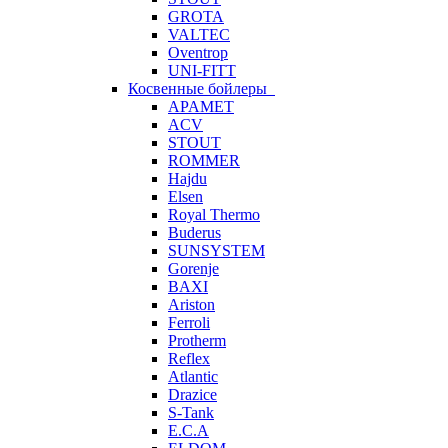
GROTA
VALTEC
Oventrop
UNI-FITT
Косвенные бойлеры
APAMET
ACV
STOUT
ROMMER
Hajdu
Elsen
Royal Thermo
Buderus
SUNSYSTEM
Gorenje
BAXI
Ariston
Ferroli
Protherm
Reflex
Atlantic
Drazice
S-Tank
E.C.A