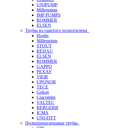
UNIPUMP
Millennium
IMP PUMPS
ROMMER
ELSEN
Трубы из сшитого полиэтилена
Hoobs
Millennium
STOUT
REHAU
ELSEN
ROMMER
GAPPO
РЕХАУ
ViEiR
UPONOR
TECE
Gekon
Giacomini
VALTEC
BERGERR
ICMA
UNI-FITT
Полипропиленовые трубы