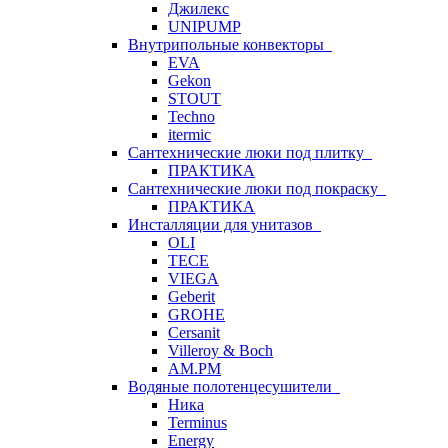
Джилекс
UNIPUMP
Внутрипольные конвекторы
EVA
Gekon
STOUT
Techno
itermic
Сантехнические люки под плитку
ПРАКТИКА
Сантехнические люки под покраску
ПРАКТИКА
Инсталляции для унитазов
OLI
TECE
VIEGA
Geberit
GROHE
Cersanit
Villeroy & Boch
AM.PM
Водяные полотенцесушители
Ника
Terminus
Energy