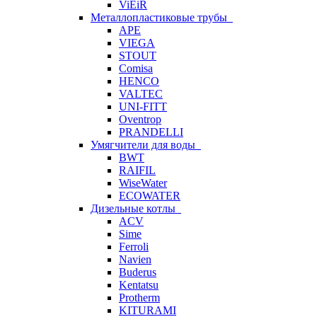
ViEiR
Металлопластиковые трубы
APE
VIEGA
STOUT
Comisa
HENCO
VALTEC
UNI-FITT
Oventrop
PRANDELLI
Умягчители для воды
BWT
RAIFIL
WiseWater
ECOWATER
Дизельные котлы
ACV
Sime
Ferroli
Navien
Buderus
Kentatsu
Protherm
KITURAMI