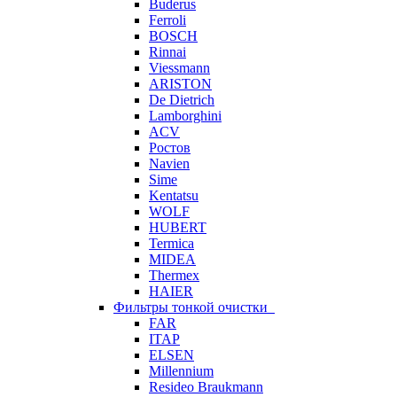
Buderus
Ferroli
BOSCH
Rinnai
Viessmann
ARISTON
De Dietrich
Lamborghini
ACV
Ростов
Navien
Sime
Kentatsu
WOLF
HUBERT
Termica
MIDEA
Thermex
HAIER
Фильтры тонкой очистки
FAR
ITAP
ELSEN
Millennium
Resideo Braukmann