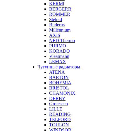
KERMI
BERGERR
ROMMER
Stelrad
Buderus
Millennium
AXIS
NED Thermo
PURMO
KORADO
Viessmann
LEMAX
Чугунные радиаторы
ATENA
BARTON
BOHEMIA
BRISTOL
CHAMONIX
DERBY
Grotescco
LILLE
READING
TELFORD
TOULON
WINDSOR