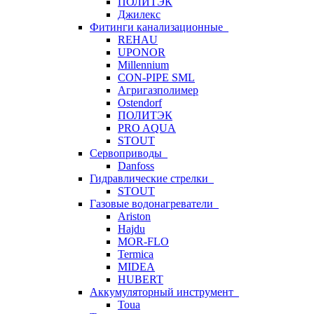
ПОЛИТЭК
Джилекс
Фитинги канализационные
REHAU
UPONOR
Millennium
CON-PIPE SML
Агригазполимер
Ostendorf
ПОЛИТЭК
PRO AQUA
STOUT
Сервоприводы
Danfoss
Гидравлические стрелки
STOUT
Газовые водонагреватели
Ariston
Hajdu
MOR-FLO
Termica
MIDEA
HUBERT
Аккумуляторный инструмент
Toua