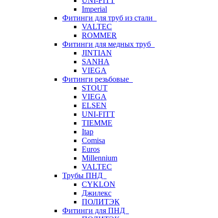
UNI-FITT
Imperial
Фитинги для труб из стали
VALTEC
ROMMER
Фитинги для медных труб
JINTIAN
SANHA
VIEGA
Фитинги резьбовые
STOUT
VIEGA
ELSEN
UNI-FITT
TIEMME
Itap
Comisa
Euros
Millennium
VALTEC
Трубы ПНД
CYKLON
Джилекс
ПОЛИТЭК
Фитинги для ПНД