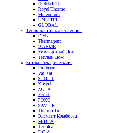
ROMMER
Royal Thermo
Millennium
UNI-FITT
GLOBAL
Теплоноситель отопления
Dixis
Thermagent
WARME
Комфортный Дом
Теплый Дом
Котлы электрические
Protherm
Vaillant
STOUT
Kospel
ZOTA
Ferroli
РЭКО
SAVITR
Thermo Trust
Элемент Комфорта
MIDEA
Termica
E.C.A