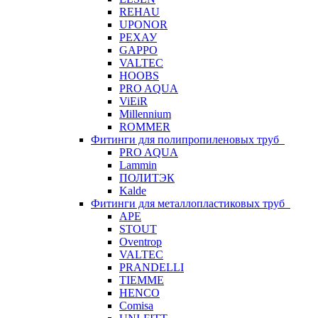
REHAU
UPONOR
РЕХАУ
GAPPO
VALTEC
HOOBS
PRO AQUA
ViEiR
Millennium
ROMMER
Фитинги для полипропиленовых труб
PRO AQUA
Lammin
ПОЛИТЭК
Kalde
Фитинги для металлопластиковых труб
APE
STOUT
Oventrop
VALTEC
PRANDELLI
TIEMME
HENCO
Comisa