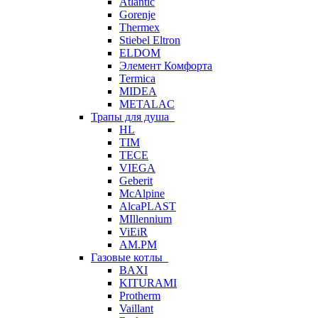
Atlantic
Gorenje
Thermex
Stiebel Eltron
ELDOM
Элемент Комфорта
Termica
MIDEA
METALAC
Трапы для душа
HL
TIM
TECE
VIEGA
Geberit
McAlpine
AlcaPLAST
MIllennium
ViEiR
AM.PM
Газовые котлы
BAXI
KITURAMI
Protherm
Vaillant