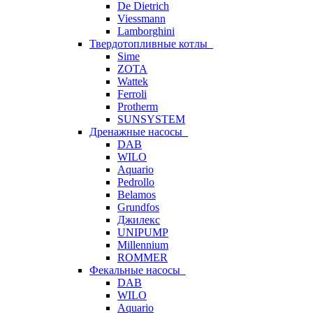
De Dietrich
Viessmann
Lamborghini
Твердотопливные котлы
Sime
ZOTA
Wattek
Ferroli
Protherm
SUNSYSTEM
Дренажные насосы
DAB
WILO
Aquario
Pedrollo
Belamos
Grundfos
Джилекс
UNIPUMP
Millennium
ROMMER
Фекальные насосы
DAB
WILO
Aquario