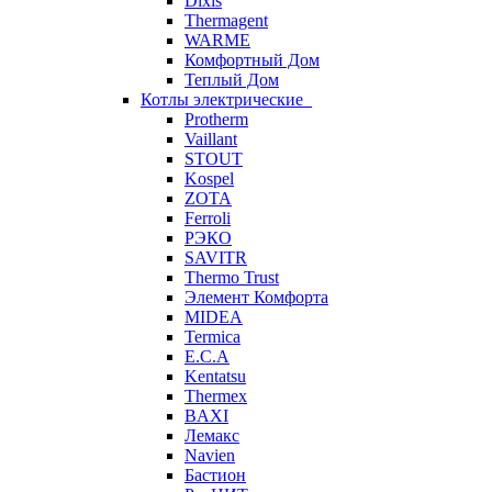
Dixis
Thermagent
WARME
Комфортный Дом
Теплый Дом
Котлы электрические
Protherm
Vaillant
STOUT
Kospel
ZOTA
Ferroli
РЭКО
SAVITR
Thermo Trust
Элемент Комфорта
MIDEA
Termica
E.C.A
Kentatsu
Thermex
BAXI
Лемакс
Navien
Бастион