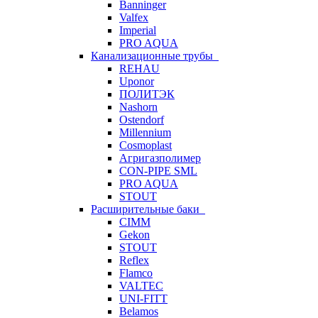
Banninger
Valfex
Imperial
PRO AQUA
Канализационные трубы
REHAU
Uponor
ПОЛИТЭК
Nashorn
Ostendorf
Millennium
Cosmoplast
Агригазполимер
CON-PIPE SML
PRO AQUA
STOUT
Расширительные баки
CIMM
Gekon
STOUT
Reflex
Flamco
VALTEC
UNI-FITT
Belamos