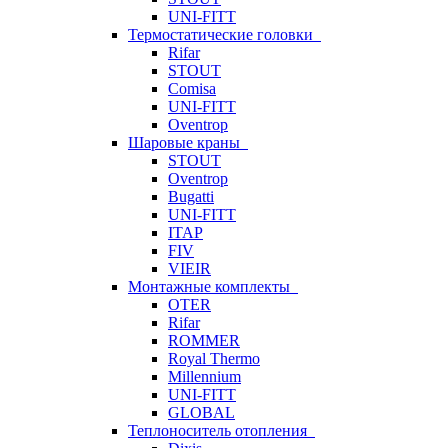
UNI-FITT
Термостатические головки
Rifar
STOUT
Comisa
UNI-FITT
Oventrop
Шаровые краны
STOUT
Oventrop
Bugatti
UNI-FITT
ITAP
FIV
VIEIR
Монтажные комплекты
OTER
Rifar
ROMMER
Royal Thermo
Millennium
UNI-FITT
GLOBAL
Теплоноситель отопления