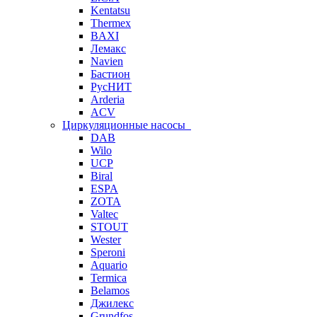
Kentatsu
Thermex
BAXI
Лемакс
Navien
Бастион
РусНИТ
Arderia
ACV
Циркуляционные насосы
DAB
Wilo
UCP
Biral
ESPA
ZOTA
Valtec
STOUT
Wester
Speroni
Aquario
Termica
Belamos
Джилекс
Grundfos