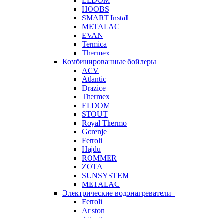
ELDOM
HOOBS
SMART Install
METALAC
EVAN
Termica
Thermex
Комбинированные бойлеры
ACV
Atlantic
Drazice
Thermex
ELDOM
STOUT
Royal Thermo
Gorenje
Ferroli
Hajdu
ROMMER
ZOTA
SUNSYSTEM
METALAC
Электрические водонагреватели
Ferroli
Ariston