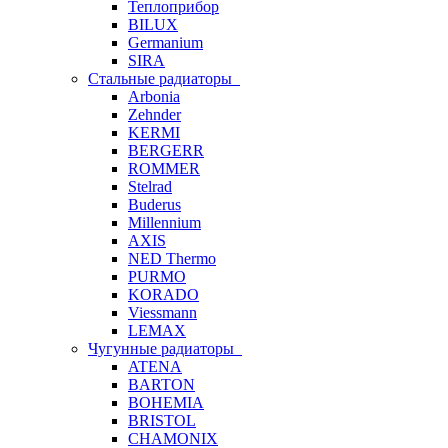
Теплоприбор
BILUX
Germanium
SIRA
Стальные радиаторы
Arbonia
Zehnder
KERMI
BERGERR
ROMMER
Stelrad
Buderus
Millennium
AXIS
NED Thermo
PURMO
KORADO
Viessmann
LEMAX
Чугунные радиаторы
ATENA
BARTON
BOHEMIA
BRISTOL
CHAMONIX