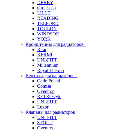
DERBY
Grotescco
LILLE
READING
TELFORD
TOULON
WINDSOR
YORK
Кронштейны для радиаторов
Rifar
KERMI
UNI-FITT
Millennium
Royal Thermo
Вентили для радиаторов
Carlo Poletti
Comisa
Oventrop
RETROstyle
UNI-FITT
Luxor
Клапаны для радиаторов
UNI-FITT
STOUT
Oventrop