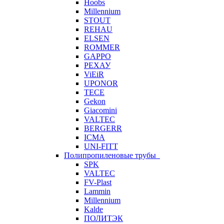
Hoobs
Millennium
STOUT
REHAU
ELSEN
ROMMER
GAPPO
РЕХАУ
ViEiR
UPONOR
TECE
Gekon
Giacomini
VALTEC
BERGERR
ICMA
UNI-FITT
Полипропиленовые трубы
SPK
VALTEC
FV-Plast
Lammin
Millennium
Kalde
ПОЛИТЭК