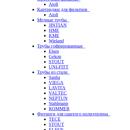
Atoll
Картриджи для фильтров
Atoll
Медные трубы
JINTIAN
HME
KME
Wieland
Трубы гофрированные
Elsen
Gekon
STOUT
UNI-FITT
Трубы из стали
Sanha
VIEGA
LAVITA
VALTEC
NEPTUN
Stahlmann
ROMMER
Фитинги для сшитого полиэтилена
TECE
STOUT
ELSEN