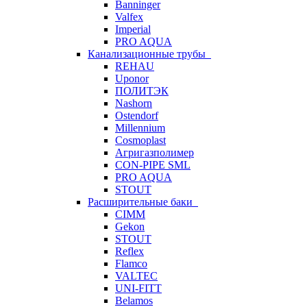
Banninger
Valfex
Imperial
PRO AQUA
Канализационные трубы
REHAU
Uponor
ПОЛИТЭК
Nashorn
Ostendorf
Millennium
Cosmoplast
Агригазполимер
CON-PIPE SML
PRO AQUA
STOUT
Расширительные баки
CIMM
Gekon
STOUT
Reflex
Flamco
VALTEC
UNI-FITT
Belamos