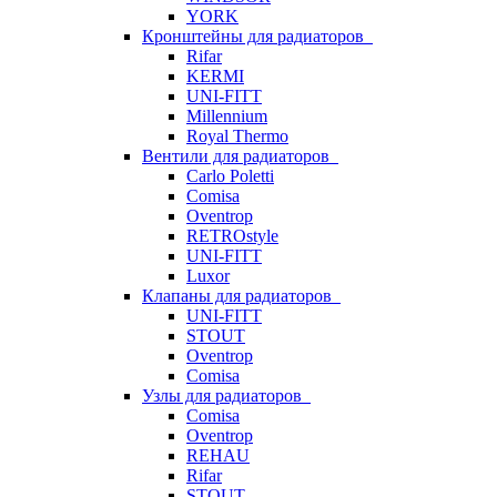
YORK
Кронштейны для радиаторов
Rifar
KERMI
UNI-FITT
Millennium
Royal Thermo
Вентили для радиаторов
Carlo Poletti
Comisa
Oventrop
RETROstyle
UNI-FITT
Luxor
Клапаны для радиаторов
UNI-FITT
STOUT
Oventrop
Comisa
Узлы для радиаторов
Comisa
Oventrop
REHAU
Rifar
STOUT