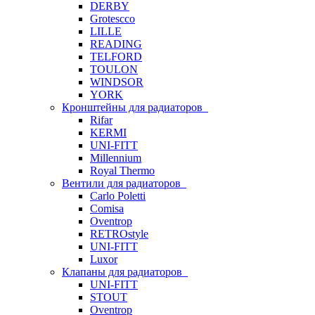
DERBY
Grotescco
LILLE
READING
TELFORD
TOULON
WINDSOR
YORK
Кронштейны для радиаторов
Rifar
KERMI
UNI-FITT
Millennium
Royal Thermo
Вентили для радиаторов
Carlo Poletti
Comisa
Oventrop
RETROstyle
UNI-FITT
Luxor
Клапаны для радиаторов
UNI-FITT
STOUT
Oventrop