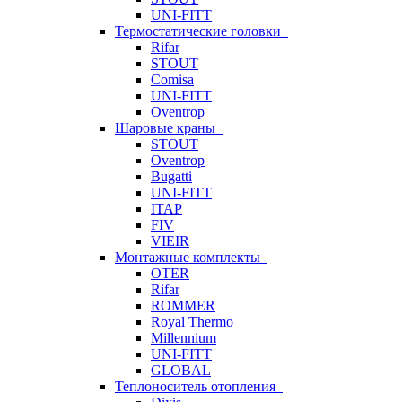
UNI-FITT
Термостатические головки
Rifar
STOUT
Comisa
UNI-FITT
Oventrop
Шаровые краны
STOUT
Oventrop
Bugatti
UNI-FITT
ITAP
FIV
VIEIR
Монтажные комплекты
OTER
Rifar
ROMMER
Royal Thermo
Millennium
UNI-FITT
GLOBAL
Теплоноситель отопления