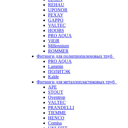
REHAU
UPONOR
РЕХАУ
GAPPO
VALTEC
HOOBS
PRO AQUA
ViEiR
Millennium
ROMMER
Фитинги для полипропиленовых труб
PRO AQUA
Lammin
ПОЛИТЭК
Kalde
Фитинги для металлопластиковых труб
APE
STOUT
Oventrop
VALTEC
PRANDELLI
TIEMME
HENCO
Comisa