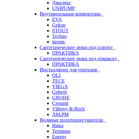
Джилекс
UNIPUMP
Внутрипольные конвекторы
EVA
Gekon
STOUT
Techno
itermic
Сантехнические люки под плитку
ПРАКТИКА
Сантехнические люки под покраску
ПРАКТИКА
Инсталляции для унитазов
OLI
TECE
VIEGA
Geberit
GROHE
Cersanit
Villeroy & Boch
AM.PM
Водяные полотенцесушители
Ника
Terminus
Energy