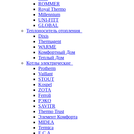
ROMMER
Royal Thermo
Millennium
UNI-FITT
GLOBAL
Теплоноситель отопления
Dixis
Thermagent
WARME
Комфортный Дом
Теплый Дом
Котлы электрические
Protherm
Vaillant
STOUT
Kospel
ZOTA
Ferroli
РЭКО
SAVITR
Thermo Trust
Элемент Комфорта
MIDEA
Termica
E.C.A