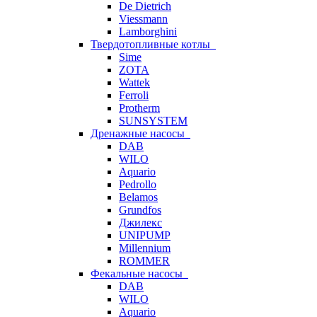
De Dietrich
Viessmann
Lamborghini
Твердотопливные котлы
Sime
ZOTA
Wattek
Ferroli
Protherm
SUNSYSTEM
Дренажные насосы
DAB
WILO
Aquario
Pedrollo
Belamos
Grundfos
Джилекс
UNIPUMP
Millennium
ROMMER
Фекальные насосы
DAB
WILO
Aquario