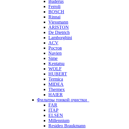
Buderus
Ferroli
BOSCH
Rinnai
Viessmann
ARISTON
De Dietrich
Lamborghini
ACV
Ростов
Navien
Sime
Kentatsu
WOLF
HUBERT
Termica
MIDEA
Thermex
HAIER
Фильтры тонкой очистки
FAR
ITAP
ELSEN
Millennium
Resideo Braukmann