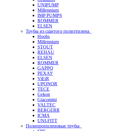
UNIPUMP
Millennium
IMP PUMPS
ROMMER
ELSEN
Трубы из сшитого полиэтилена
Hoobs
Millennium
STOUT
REHAU
ELSEN
ROMMER
GAPPO
РЕХАУ
ViEiR
UPONOR
TECE
Gekon
Giacomini
VALTEC
BERGERR
ICMA
UNI-FITT
Полипропиленовые трубы