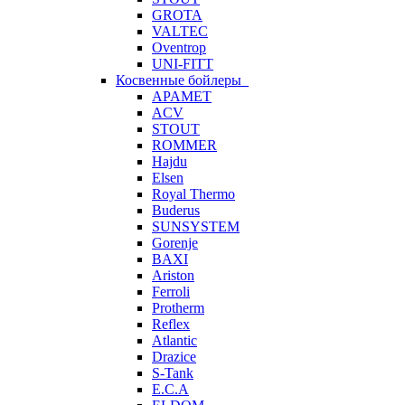
GROTA
VALTEC
Oventrop
UNI-FITT
Косвенные бойлеры
APAMET
ACV
STOUT
ROMMER
Hajdu
Elsen
Royal Thermo
Buderus
SUNSYSTEM
Gorenje
BAXI
Ariston
Ferroli
Protherm
Reflex
Atlantic
Drazice
S-Tank
E.C.A