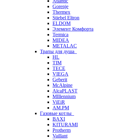
Atlantic
Gorenje
Thermex
Stiebel Eltron
ELDOM
Элемент Комфорта
Termica
MIDEA
METALAC
Трапы для душа
HL
TIM
TECE
VIEGA
Geberit
McAlpine
AlcaPLAST
MIllennium
ViEiR
AM.PM
Газовые котлы
BAXI
KITURAMI
Protherm
Vaillant