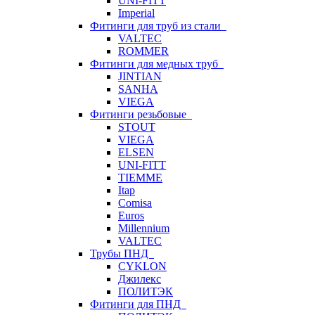
UNI-FITT
Imperial
Фитинги для труб из стали
VALTEC
ROMMER
Фитинги для медных труб
JINTIAN
SANHA
VIEGA
Фитинги резьбовые
STOUT
VIEGA
ELSEN
UNI-FITT
TIEMME
Itap
Comisa
Euros
Millennium
VALTEC
Трубы ПНД
CYKLON
Джилекс
ПОЛИТЭК
Фитинги для ПНД