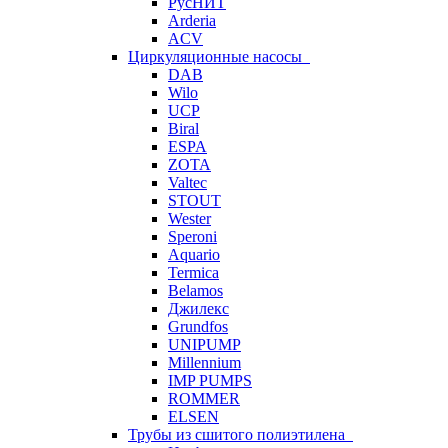
РусНИТ
Arderia
ACV
Циркуляционные насосы
DAB
Wilo
UCP
Biral
ESPA
ZOTA
Valtec
STOUT
Wester
Speroni
Aquario
Termica
Belamos
Джилекс
Grundfos
UNIPUMP
Millennium
IMP PUMPS
ROMMER
ELSEN
Трубы из сшитого полиэтилена