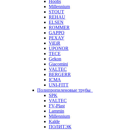
Hoobs
Millennium
STOUT
REHAU
ELSEN
ROMMER
GAPPO
РЕХАУ
ViEiR
UPONOR
TECE
Gekon
Giacomini
VALTEC
BERGERR
ICMA
UNI-FITT
Полипропиленовые трубы
SPK
VALTEC
FV-Plast
Lammin
Millennium
Kalde
ПОЛИТЭК