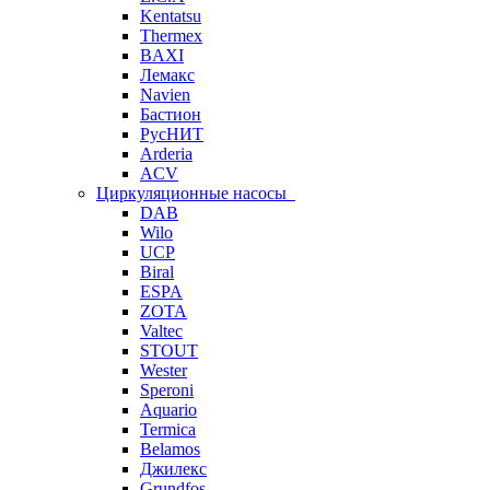
Kentatsu
Thermex
BAXI
Лемакс
Navien
Бастион
РусНИТ
Arderia
ACV
Циркуляционные насосы
DAB
Wilo
UCP
Biral
ESPA
ZOTA
Valtec
STOUT
Wester
Speroni
Aquario
Termica
Belamos
Джилекс
Grundfos