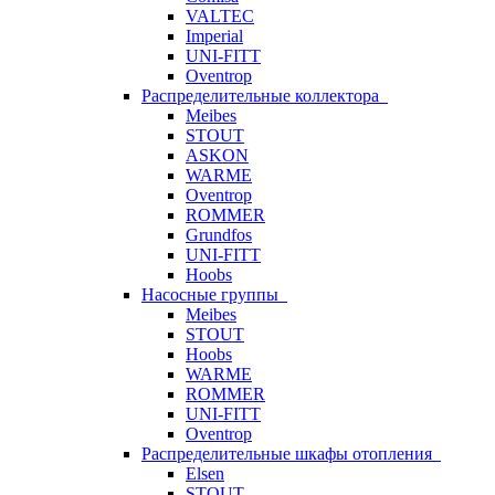
VALTEC
Imperial
UNI-FITT
Oventrop
Распределительные коллектора
Meibes
STOUT
ASKON
WARME
Oventrop
ROMMER
Grundfos
UNI-FITT
Hoobs
Насосные группы
Meibes
STOUT
Hoobs
WARME
ROMMER
UNI-FITT
Oventrop
Распределительные шкафы отопления
Elsen
STOUT