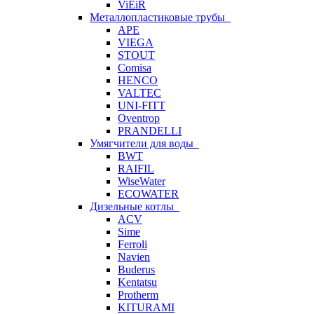
ViEiR
Металлопластиковые трубы
APE
VIEGA
STOUT
Comisa
HENCO
VALTEC
UNI-FITT
Oventrop
PRANDELLI
Умягчители для воды
BWT
RAIFIL
WiseWater
ECOWATER
Дизельные котлы
ACV
Sime
Ferroli
Navien
Buderus
Kentatsu
Protherm
KITURAMI