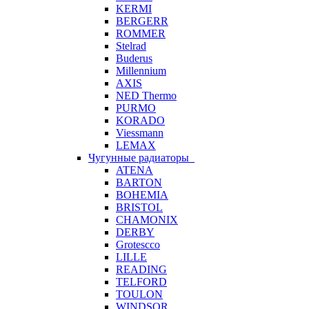
KERMI
BERGERR
ROMMER
Stelrad
Buderus
Millennium
AXIS
NED Thermo
PURMO
KORADO
Viessmann
LEMAX
Чугунные радиаторы
ATENA
BARTON
BOHEMIA
BRISTOL
CHAMONIX
DERBY
Grotescco
LILLE
READING
TELFORD
TOULON
WINDSOR