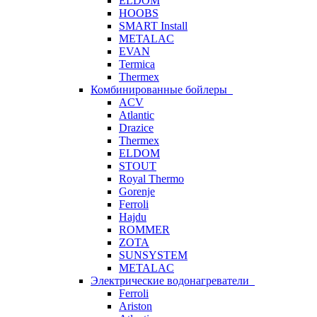
ELDOM
HOOBS
SMART Install
METALAC
EVAN
Termica
Thermex
Комбинированные бойлеры
ACV
Atlantic
Drazice
Thermex
ELDOM
STOUT
Royal Thermo
Gorenje
Ferroli
Hajdu
ROMMER
ZOTA
SUNSYSTEM
METALAC
Электрические водонагреватели
Ferroli
Ariston