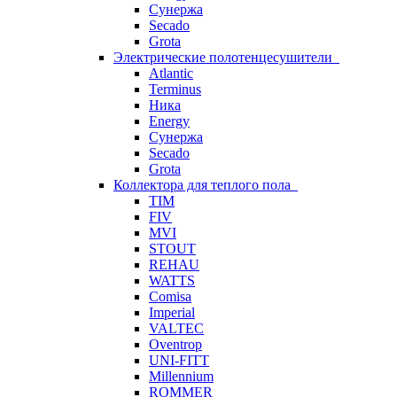
Сунержа
Secado
Grota
Электрические полотенцесушители
Atlantic
Terminus
Ника
Energy
Сунержа
Secado
Grota
Коллектора для теплого пола
TIM
FIV
MVI
STOUT
REHAU
WATTS
Comisa
Imperial
VALTEC
Oventrop
UNI-FITT
Millennium
ROMMER