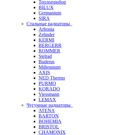
Теплоприбор
BILUX
Germanium
SIRA
Стальные радиаторы
Arbonia
Zehnder
KERMI
BERGERR
ROMMER
Stelrad
Buderus
Millennium
AXIS
NED Thermo
PURMO
KORADO
Viessmann
LEMAX
Чугунные радиаторы
ATENA
BARTON
BOHEMIA
BRISTOL
CHAMONIX