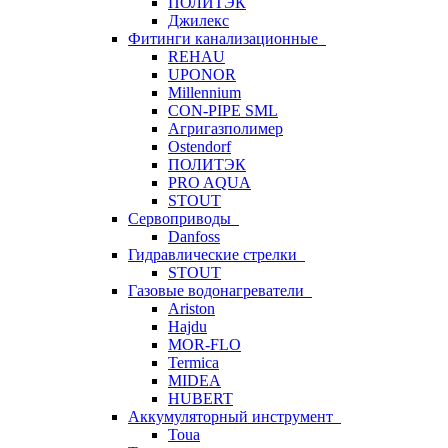
ПОЛИТЭК
Джилекс
Фитинги канализационные
REHAU
UPONOR
Millennium
CON-PIPE SML
Агригазполимер
Ostendorf
ПОЛИТЭК
PRO AQUA
STOUT
Сервоприводы
Danfoss
Гидравлические стрелки
STOUT
Газовые водонагреватели
Ariston
Hajdu
MOR-FLO
Termica
MIDEA
HUBERT
Аккумуляторный инструмент
Toua