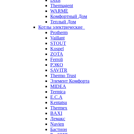
Dixis
Thermagent
WARME
Комфортный Дом
Теплый Дом
Котлы электрические
Protherm
Vaillant
STOUT
Kospel
ZOTA
Ferroli
РЭКО
SAVITR
Thermo Trust
Элемент Комфорта
MIDEA
Termica
E.C.A
Kentatsu
Thermex
BAXI
Лемакс
Navien
Бастион