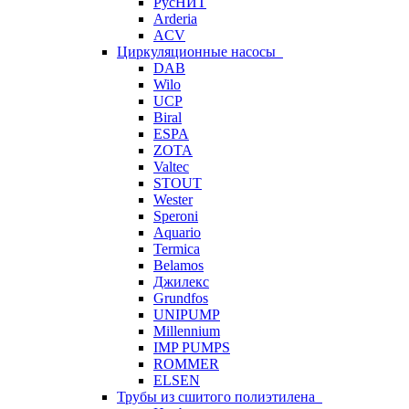
РусНИТ
Arderia
ACV
Циркуляционные насосы
DAB
Wilo
UCP
Biral
ESPA
ZOTA
Valtec
STOUT
Wester
Speroni
Aquario
Termica
Belamos
Джилекс
Grundfos
UNIPUMP
Millennium
IMP PUMPS
ROMMER
ELSEN
Трубы из сшитого полиэтилена