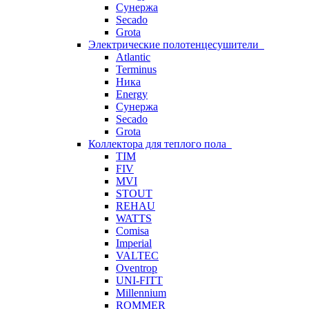
Сунержа
Secado
Grota
Электрические полотенцесушители
Atlantic
Terminus
Ника
Energy
Сунержа
Secado
Grota
Коллектора для теплого пола
TIM
FIV
MVI
STOUT
REHAU
WATTS
Comisa
Imperial
VALTEC
Oventrop
UNI-FITT
Millennium
ROMMER