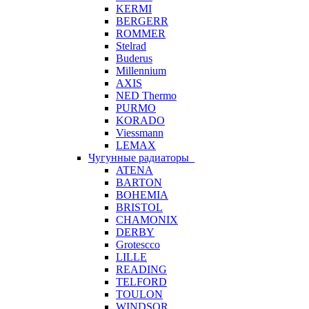
KERMI
BERGERR
ROMMER
Stelrad
Buderus
Millennium
AXIS
NED Thermo
PURMO
KORADO
Viessmann
LEMAX
Чугунные радиаторы
ATENA
BARTON
BOHEMIA
BRISTOL
CHAMONIX
DERBY
Grotescco
LILLE
READING
TELFORD
TOULON
WINDSOR