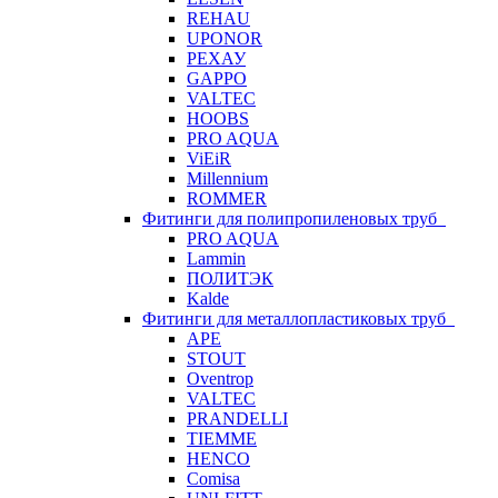
REHAU
UPONOR
РЕХАУ
GAPPO
VALTEC
HOOBS
PRO AQUA
ViEiR
Millennium
ROMMER
Фитинги для полипропиленовых труб
PRO AQUA
Lammin
ПОЛИТЭК
Kalde
Фитинги для металлопластиковых труб
APE
STOUT
Oventrop
VALTEC
PRANDELLI
TIEMME
HENCO
Comisa