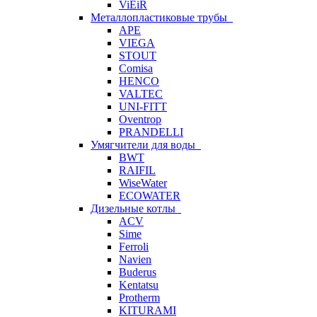
ViEiR
Металлопластиковые трубы
APE
VIEGA
STOUT
Comisa
HENCO
VALTEC
UNI-FITT
Oventrop
PRANDELLI
Умягчители для воды
BWT
RAIFIL
WiseWater
ECOWATER
Дизельные котлы
ACV
Sime
Ferroli
Navien
Buderus
Kentatsu
Protherm
KITURAMI