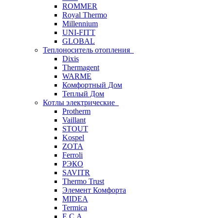
ROMMER
Royal Thermo
Millennium
UNI-FITT
GLOBAL
Теплоноситель отопления
Dixis
Thermagent
WARME
Комфортный Дом
Теплый Дом
Котлы электрические
Protherm
Vaillant
STOUT
Kospel
ZOTA
Ferroli
РЭКО
SAVITR
Thermo Trust
Элемент Комфорта
MIDEA
Termica
E.C.A