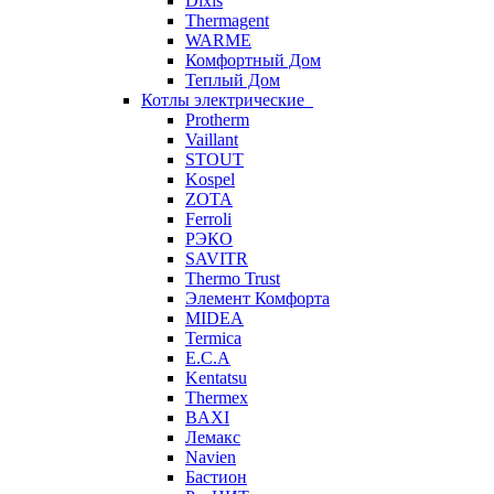
Dixis
Thermagent
WARME
Комфортный Дом
Теплый Дом
Котлы электрические
Protherm
Vaillant
STOUT
Kospel
ZOTA
Ferroli
РЭКО
SAVITR
Thermo Trust
Элемент Комфорта
MIDEA
Termica
E.C.A
Kentatsu
Thermex
BAXI
Лемакс
Navien
Бастион