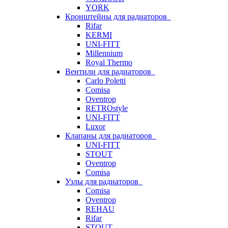
YORK
Кронштейны для радиаторов
Rifar
KERMI
UNI-FITT
Millennium
Royal Thermo
Вентили для радиаторов
Carlo Poletti
Comisa
Oventrop
RETROstyle
UNI-FITT
Luxor
Клапаны для радиаторов
UNI-FITT
STOUT
Oventrop
Comisa
Узлы для радиаторов
Comisa
Oventrop
REHAU
Rifar
STOUT