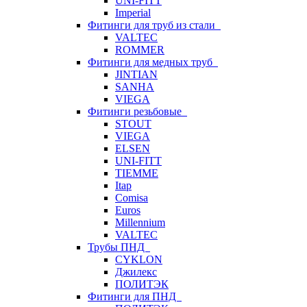
UNI-FITT
Imperial
Фитинги для труб из стали
VALTEC
ROMMER
Фитинги для медных труб
JINTIAN
SANHA
VIEGA
Фитинги резьбовые
STOUT
VIEGA
ELSEN
UNI-FITT
TIEMME
Itap
Comisa
Euros
Millennium
VALTEC
Трубы ПНД
CYKLON
Джилекс
ПОЛИТЭК
Фитинги для ПНД