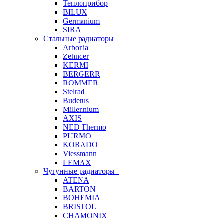
Теплоприбор
BILUX
Germanium
SIRA
Стальные радиаторы
Arbonia
Zehnder
KERMI
BERGERR
ROMMER
Stelrad
Buderus
Millennium
AXIS
NED Thermo
PURMO
KORADO
Viessmann
LEMAX
Чугунные радиаторы
ATENA
BARTON
BOHEMIA
BRISTOL
CHAMONIX