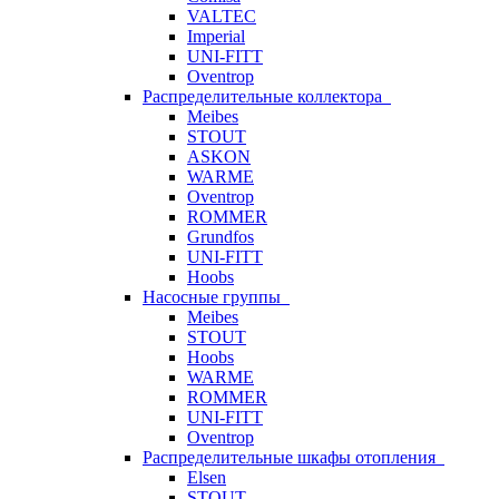
VALTEC
Imperial
UNI-FITT
Oventrop
Распределительные коллектора
Meibes
STOUT
ASKON
WARME
Oventrop
ROMMER
Grundfos
UNI-FITT
Hoobs
Насосные группы
Meibes
STOUT
Hoobs
WARME
ROMMER
UNI-FITT
Oventrop
Распределительные шкафы отопления
Elsen
STOUT