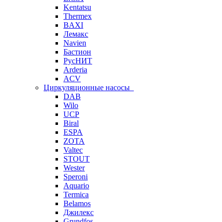
Kentatsu
Thermex
BAXI
Лемакс
Navien
Бастион
РусНИТ
Arderia
ACV
Циркуляционные насосы
DAB
Wilo
UCP
Biral
ESPA
ZOTA
Valtec
STOUT
Wester
Speroni
Aquario
Termica
Belamos
Джилекс
Grundfos