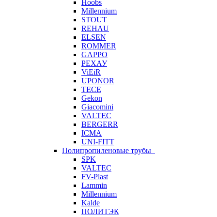
Hoobs
Millennium
STOUT
REHAU
ELSEN
ROMMER
GAPPO
РЕХАУ
ViEiR
UPONOR
TECE
Gekon
Giacomini
VALTEC
BERGERR
ICMA
UNI-FITT
Полипропиленовые трубы
SPK
VALTEC
FV-Plast
Lammin
Millennium
Kalde
ПОЛИТЭК