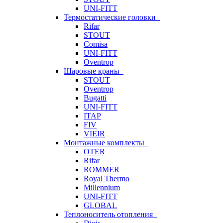
UNI-FITT
Термостатические головки
Rifar
STOUT
Comisa
UNI-FITT
Oventrop
Шаровые краны
STOUT
Oventrop
Bugatti
UNI-FITT
ITAP
FIV
VIEIR
Монтажные комплекты
OTER
Rifar
ROMMER
Royal Thermo
Millennium
UNI-FITT
GLOBAL
Теплоноситель отопления