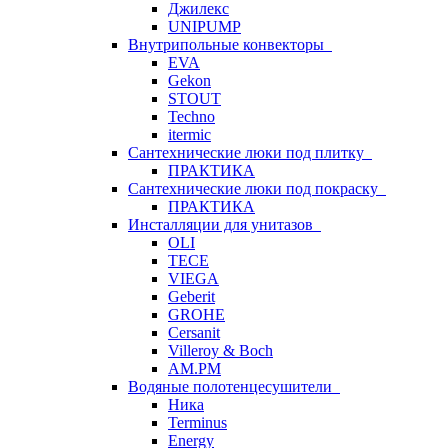
Джилекс
UNIPUMP
Внутрипольные конвекторы
EVA
Gekon
STOUT
Techno
itermic
Сантехнические люки под плитку
ПРАКТИКА
Сантехнические люки под покраску
ПРАКТИКА
Инсталляции для унитазов
OLI
TECE
VIEGA
Geberit
GROHE
Cersanit
Villeroy & Boch
AM.PM
Водяные полотенцесушители
Ника
Terminus
Energy