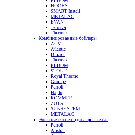
ELDOM
HOOBS
SMART Install
METALAC
EVAN
Termica
Thermex
Комбинированные бойлеры
ACV
Atlantic
Drazice
Thermex
ELDOM
STOUT
Royal Thermo
Gorenje
Ferroli
Hajdu
ROMMER
ZOTA
SUNSYSTEM
METALAC
Электрические водонагреватели
Ferroli
Ariston