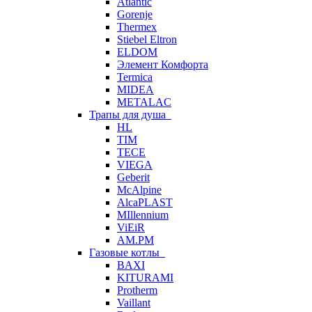
Atlantic
Gorenje
Thermex
Stiebel Eltron
ELDOM
Элемент Комфорта
Termica
MIDEA
METALAC
Трапы для душа
HL
TIM
TECE
VIEGA
Geberit
McAlpine
AlcaPLAST
MIllennium
ViEiR
AM.PM
Газовые котлы
BAXI
KITURAMI
Protherm
Vaillant