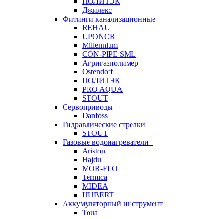
ПОЛИТЭК
Джилекс
Фитинги канализационные
REHAU
UPONOR
Millennium
CON-PIPE SML
Агригазполимер
Ostendorf
ПОЛИТЭК
PRO AQUA
STOUT
Сервоприводы
Danfoss
Гидравлические стрелки
STOUT
Газовые водонагреватели
Ariston
Hajdu
MOR-FLO
Termica
MIDEA
HUBERT
Аккумуляторный инструмент
Toua