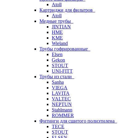
Atoll
Картриджи для фильтров
Atoll
Медные трубы
JINTIAN
HME
KME
Wieland
Трубы гофрированные
Elsen
Gekon
STOUT
UNI-FITT
Трубы из стали
Sanha
VIEGA
LAVITA
VALTEC
NEPTUN
Stahlmann
ROMMER
Фитинги для сшитого полиэтилена
TECE
STOUT
ELSEN