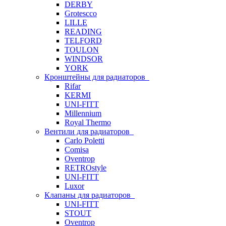
DERBY
Grotescco
LILLE
READING
TELFORD
TOULON
WINDSOR
YORK
Кронштейны для радиаторов
Rifar
KERMI
UNI-FITT
Millennium
Royal Thermo
Вентили для радиаторов
Carlo Poletti
Comisa
Oventrop
RETROstyle
UNI-FITT
Luxor
Клапаны для радиаторов
UNI-FITT
STOUT
Oventrop