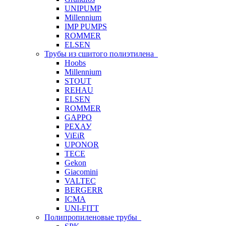
UNIPUMP
Millennium
IMP PUMPS
ROMMER
ELSEN
Трубы из сшитого полиэтилена
Hoobs
Millennium
STOUT
REHAU
ELSEN
ROMMER
GAPPO
РЕХАУ
ViEiR
UPONOR
TECE
Gekon
Giacomini
VALTEC
BERGERR
ICMA
UNI-FITT
Полипропиленовые трубы