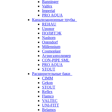
Banninger
Valfex
Imperial
PRO AQUA
Канализационные трубы
REHAU
Uponor
ПОЛИТЭК
Nashorn
Ostendorf
Millennium
Cosmoplast
Агригазполимер
CON-PIPE SML
PRO AQUA
STOUT
Расширительные баки
CIMM
Gekon
STOUT
Reflex
Flamco
VALTEC
UNI-FITT
Belamos