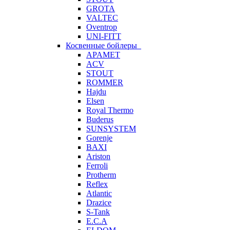
GROTA
VALTEC
Oventrop
UNI-FITT
Косвенные бойлеры
APAMET
ACV
STOUT
ROMMER
Hajdu
Elsen
Royal Thermo
Buderus
SUNSYSTEM
Gorenje
BAXI
Ariston
Ferroli
Protherm
Reflex
Atlantic
Drazice
S-Tank
E.C.A