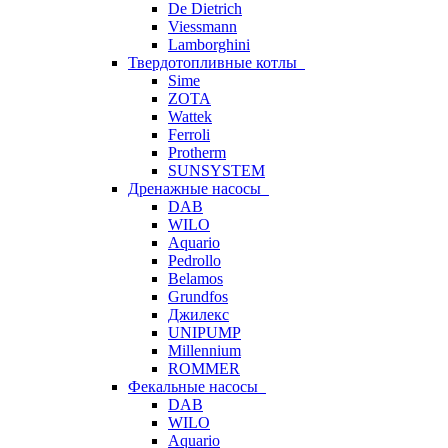
De Dietrich
Viessmann
Lamborghini
Твердотопливные котлы
Sime
ZOTA
Wattek
Ferroli
Protherm
SUNSYSTEM
Дренажные насосы
DAB
WILO
Aquario
Pedrollo
Belamos
Grundfos
Джилекс
UNIPUMP
Millennium
ROMMER
Фекальные насосы
DAB
WILO
Aquario