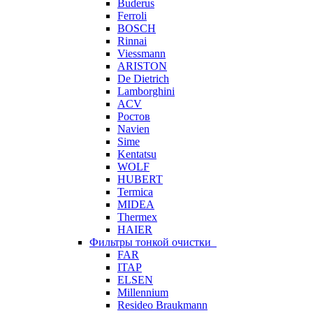
Buderus
Ferroli
BOSCH
Rinnai
Viessmann
ARISTON
De Dietrich
Lamborghini
ACV
Ростов
Navien
Sime
Kentatsu
WOLF
HUBERT
Termica
MIDEA
Thermex
HAIER
Фильтры тонкой очистки
FAR
ITAP
ELSEN
Millennium
Resideo Braukmann