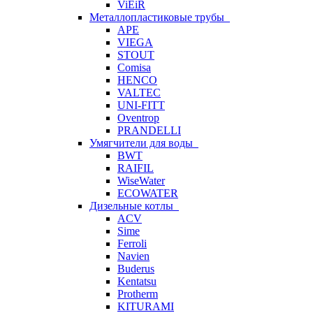
ViEiR
Металлопластиковые трубы
APE
VIEGA
STOUT
Comisa
HENCO
VALTEC
UNI-FITT
Oventrop
PRANDELLI
Умягчители для воды
BWT
RAIFIL
WiseWater
ECOWATER
Дизельные котлы
ACV
Sime
Ferroli
Navien
Buderus
Kentatsu
Protherm
KITURAMI