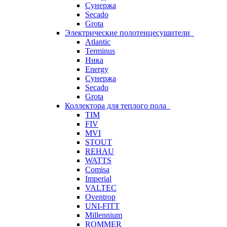
Сунержа
Secado
Grota
Электрические полотенцесушители
Atlantic
Terminus
Ника
Energy
Сунержа
Secado
Grota
Коллектора для теплого пола
TIM
FIV
MVI
STOUT
REHAU
WATTS
Comisa
Imperial
VALTEC
Oventrop
UNI-FITT
Millennium
ROMMER