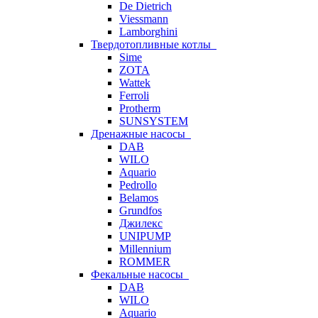
De Dietrich
Viessmann
Lamborghini
Твердотопливные котлы
Sime
ZOTA
Wattek
Ferroli
Protherm
SUNSYSTEM
Дренажные насосы
DAB
WILO
Aquario
Pedrollo
Belamos
Grundfos
Джилекс
UNIPUMP
Millennium
ROMMER
Фекальные насосы
DAB
WILO
Aquario