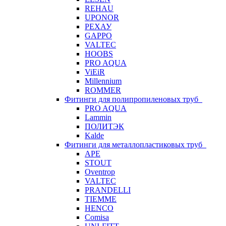
REHAU
UPONOR
РЕХАУ
GAPPO
VALTEC
HOOBS
PRO AQUA
ViEiR
Millennium
ROMMER
Фитинги для полипропиленовых труб
PRO AQUA
Lammin
ПОЛИТЭК
Kalde
Фитинги для металлопластиковых труб
APE
STOUT
Oventrop
VALTEC
PRANDELLI
TIEMME
HENCO
Comisa