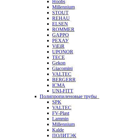
Hoobs
Millennium
STOUT
REHAU
ELSEN
ROMMER
GAPPO
РЕХАУ
ViEiR
UPONOR
TECE
Gekon
Giacomini
VALTEC
BERGERR
ICMA
UNI-FITT
Полипропиленовые трубы
SPK
VALTEC
FV-Plast
Lammin
Millennium
Kalde
ПОЛИТЭК