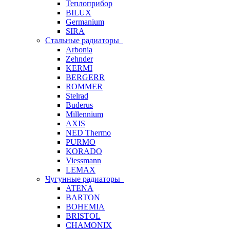
Теплоприбор
BILUX
Germanium
SIRA
Стальные радиаторы
Arbonia
Zehnder
KERMI
BERGERR
ROMMER
Stelrad
Buderus
Millennium
AXIS
NED Thermo
PURMO
KORADO
Viessmann
LEMAX
Чугунные радиаторы
ATENA
BARTON
BOHEMIA
BRISTOL
CHAMONIX