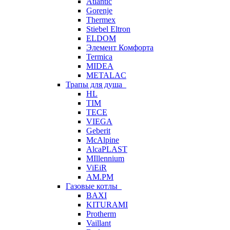
Atlantic
Gorenje
Thermex
Stiebel Eltron
ELDOM
Элемент Комфорта
Termica
MIDEA
METALAC
Трапы для душа
HL
TIM
TECE
VIEGA
Geberit
McAlpine
AlcaPLAST
MIllennium
ViEiR
AM.PM
Газовые котлы
BAXI
KITURAMI
Protherm
Vaillant