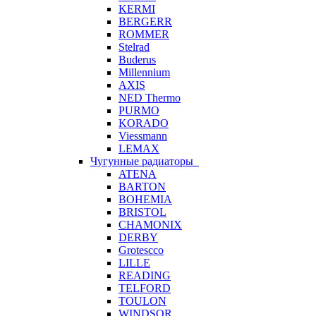
KERMI
BERGERR
ROMMER
Stelrad
Buderus
Millennium
AXIS
NED Thermo
PURMO
KORADO
Viessmann
LEMAX
Чугунные радиаторы
ATENA
BARTON
BOHEMIA
BRISTOL
CHAMONIX
DERBY
Grotescco
LILLE
READING
TELFORD
TOULON
WINDSOR