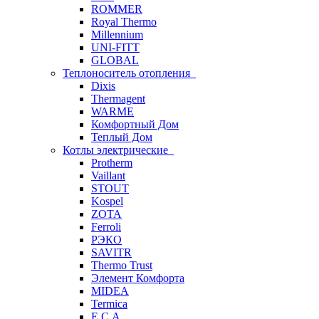
ROMMER
Royal Thermo
Millennium
UNI-FITT
GLOBAL
Теплоноситель отопления
Dixis
Thermagent
WARME
Комфортный Дом
Теплый Дом
Котлы электрические
Protherm
Vaillant
STOUT
Kospel
ZOTA
Ferroli
РЭКО
SAVITR
Thermo Trust
Элемент Комфорта
MIDEA
Termica
E.C.A