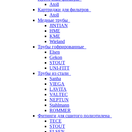
Atoll
Картриджи для фильтров
Atoll
Медные трубы
JINTIAN
HME
KME
Wieland
Трубы гофрированные
Elsen
Gekon
STOUT
UNI-FITT
Трубы из стали
Sanha
VIEGA
LAVITA
VALTEC
NEPTUN
Stahlmann
ROMMER
Фитинги для сшитого полиэтилена
TECE
STOUT
ELSEN