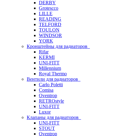
DERBY
Grotescco
LILLE
READING
TELFORD
TOULON
WINDSOR
YORK
Кронштейны для радиаторов
Rifar
KERMI
UNI-FITT
Millennium
Royal Thermo
Вентили для радиаторов
Carlo Poletti
Comisa
Oventrop
RETROstyle
UNI-FITT
Luxor
Клапаны для радиаторов
UNI-FITT
STOUT
Oventrop