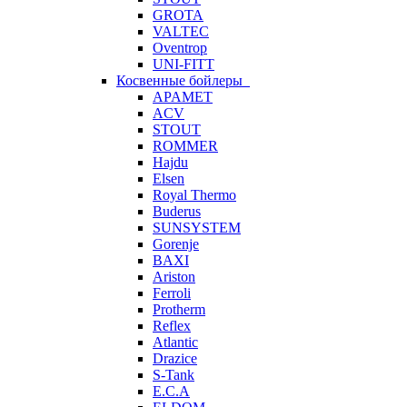
GROTA
VALTEC
Oventrop
UNI-FITT
Косвенные бойлеры
APAMET
ACV
STOUT
ROMMER
Hajdu
Elsen
Royal Thermo
Buderus
SUNSYSTEM
Gorenje
BAXI
Ariston
Ferroli
Protherm
Reflex
Atlantic
Drazice
S-Tank
E.C.A