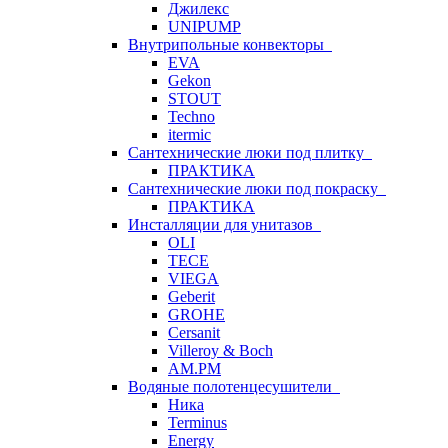
Джилекс
UNIPUMP
Внутрипольные конвекторы
EVA
Gekon
STOUT
Techno
itermic
Сантехнические люки под плитку
ПРАКТИКА
Сантехнические люки под покраску
ПРАКТИКА
Инсталляции для унитазов
OLI
TECE
VIEGA
Geberit
GROHE
Cersanit
Villeroy & Boch
AM.PM
Водяные полотенцесушители
Ника
Terminus
Energy