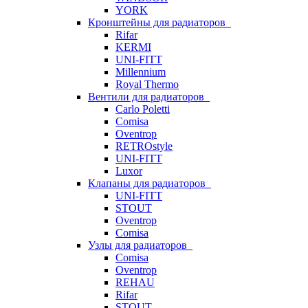
YORK
Кронштейны для радиаторов
Rifar
KERMI
UNI-FITT
Millennium
Royal Thermo
Вентили для радиаторов
Carlo Poletti
Comisa
Oventrop
RETROstyle
UNI-FITT
Luxor
Клапаны для радиаторов
UNI-FITT
STOUT
Oventrop
Comisa
Узлы для радиаторов
Comisa
Oventrop
REHAU
Rifar
STOUT