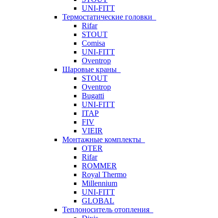
UNI-FITT
Термостатические головки
Rifar
STOUT
Comisa
UNI-FITT
Oventrop
Шаровые краны
STOUT
Oventrop
Bugatti
UNI-FITT
ITAP
FIV
VIEIR
Монтажные комплекты
OTER
Rifar
ROMMER
Royal Thermo
Millennium
UNI-FITT
GLOBAL
Теплоноситель отопления