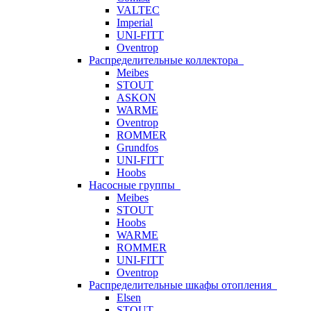
VALTEC
Imperial
UNI-FITT
Oventrop
Распределительные коллектора
Meibes
STOUT
ASKON
WARME
Oventrop
ROMMER
Grundfos
UNI-FITT
Hoobs
Насосные группы
Meibes
STOUT
Hoobs
WARME
ROMMER
UNI-FITT
Oventrop
Распределительные шкафы отопления
Elsen
STOUT