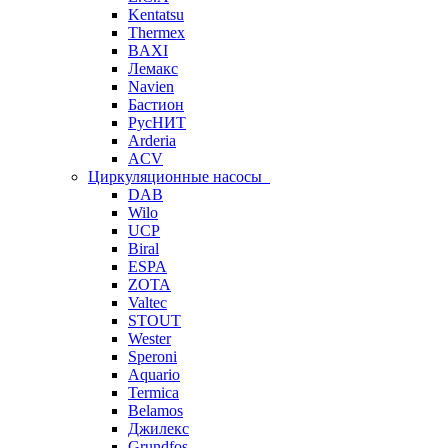
Kentatsu
Thermex
BAXI
Лемакс
Navien
Бастион
РусНИТ
Arderia
ACV
Циркуляционные насосы
DAB
Wilo
UCP
Biral
ESPA
ZOTA
Valtec
STOUT
Wester
Speroni
Aquario
Termica
Belamos
Джилекс
Grundfos