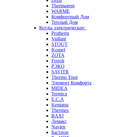
Dixis
Thermagent
WARME
Комфортный Дом
Теплый Дом
Котлы электрические
Protherm
Vaillant
STOUT
Kospel
ZOTA
Ferroli
РЭКО
SAVITR
Thermo Trust
Элемент Комфорта
MIDEA
Termica
E.C.A
Kentatsu
Thermex
BAXI
Лемакс
Navien
Бастион