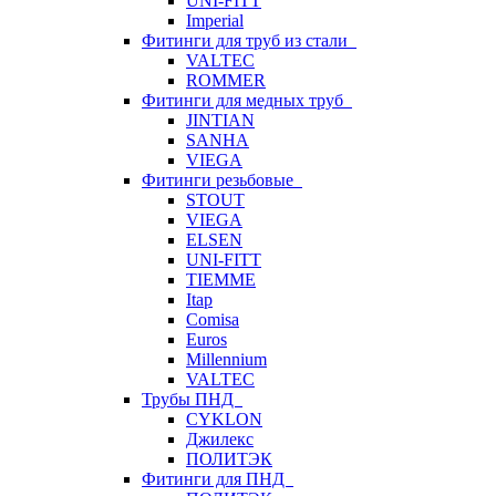
UNI-FITT
Imperial
Фитинги для труб из стали
VALTEC
ROMMER
Фитинги для медных труб
JINTIAN
SANHA
VIEGA
Фитинги резьбовые
STOUT
VIEGA
ELSEN
UNI-FITT
TIEMME
Itap
Comisa
Euros
Millennium
VALTEC
Трубы ПНД
CYKLON
Джилекс
ПОЛИТЭК
Фитинги для ПНД