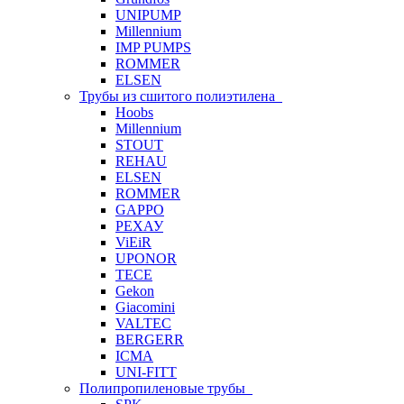
UNIPUMP
Millennium
IMP PUMPS
ROMMER
ELSEN
Трубы из сшитого полиэтилена
Hoobs
Millennium
STOUT
REHAU
ELSEN
ROMMER
GAPPO
РЕХАУ
ViEiR
UPONOR
TECE
Gekon
Giacomini
VALTEC
BERGERR
ICMA
UNI-FITT
Полипропиленовые трубы