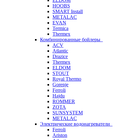
ELDOM
HOOBS
SMART Install
METALAC
EVAN
Termica
Thermex
Комбинированные бойлеры
ACV
Atlantic
Drazice
Thermex
ELDOM
STOUT
Royal Thermo
Gorenje
Ferroli
Hajdu
ROMMER
ZOTA
SUNSYSTEM
METALAC
Электрические водонагреватели
Ferroli
Ariston