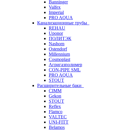
Banninger
Valfex
Imperial
PRO AQUA
Канализационные трубы
REHAU
Uponor
ПОЛИТЭК
Nashorn
Ostendorf
Millennium
Cosmoplast
Агригазполимер
CON-PIPE SML
PRO AQUA
STOUT
Расширительные баки
CIMM
Gekon
STOUT
Reflex
Flamco
VALTEC
UNI-FITT
Belamos