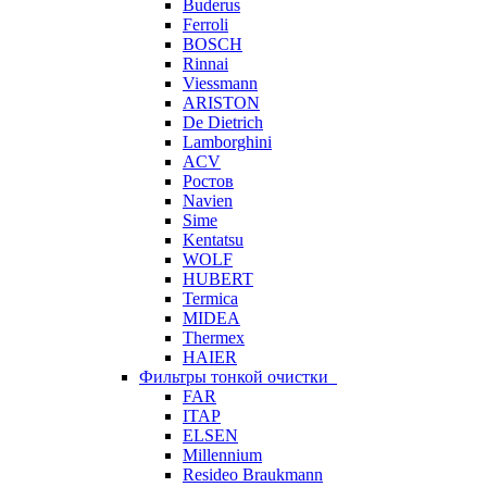
Buderus
Ferroli
BOSCH
Rinnai
Viessmann
ARISTON
De Dietrich
Lamborghini
ACV
Ростов
Navien
Sime
Kentatsu
WOLF
HUBERT
Termica
MIDEA
Thermex
HAIER
Фильтры тонкой очистки
FAR
ITAP
ELSEN
Millennium
Resideo Braukmann