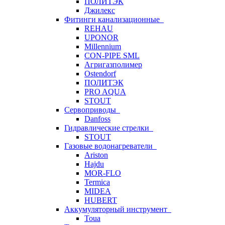
ПОЛИТЭК
Джилекс
Фитинги канализационные
REHAU
UPONOR
Millennium
CON-PIPE SML
Агригазполимер
Ostendorf
ПОЛИТЭК
PRO AQUA
STOUT
Сервоприводы
Danfoss
Гидравлические стрелки
STOUT
Газовые водонагреватели
Ariston
Hajdu
MOR-FLO
Termica
MIDEA
HUBERT
Аккумуляторный инструмент
Toua