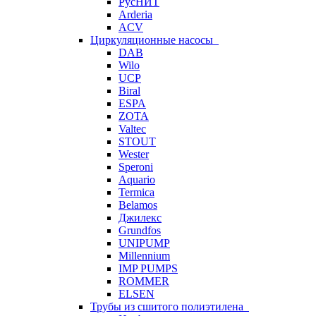
РусНИТ
Arderia
ACV
Циркуляционные насосы
DAB
Wilo
UCP
Biral
ESPA
ZOTA
Valtec
STOUT
Wester
Speroni
Aquario
Termica
Belamos
Джилекс
Grundfos
UNIPUMP
Millennium
IMP PUMPS
ROMMER
ELSEN
Трубы из сшитого полиэтилена