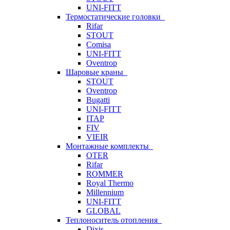
UNI-FITT
Термостатические головки
Rifar
STOUT
Comisa
UNI-FITT
Oventrop
Шаровые краны
STOUT
Oventrop
Bugatti
UNI-FITT
ITAP
FIV
VIEIR
Монтажные комплекты
OTER
Rifar
ROMMER
Royal Thermo
Millennium
UNI-FITT
GLOBAL
Теплоноситель отопления
Dixis