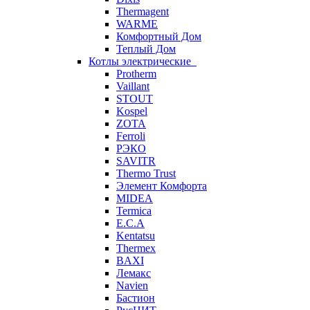
Thermagent
WARME
Комфортный Дом
Теплый Дом
Котлы электрические
Protherm
Vaillant
STOUT
Kospel
ZOTA
Ferroli
РЭКО
SAVITR
Thermo Trust
Элемент Комфорта
MIDEA
Termica
E.C.A
Kentatsu
Thermex
BAXI
Лемакс
Navien
Бастион