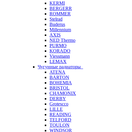
KERMI
BERGERR
ROMMER
Stelrad
Buderus
Millennium
AXIS
NED Thermo
PURMO
KORADO
Viessmann
LEMAX
Чугунные радиаторы
ATENA
BARTON
BOHEMIA
BRISTOL
CHAMONIX
DERBY
Grotescco
LILLE
READING
TELFORD
TOULON
WINDSOR