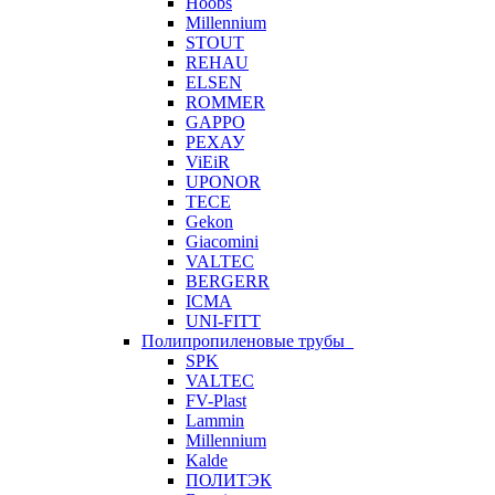
Hoobs
Millennium
STOUT
REHAU
ELSEN
ROMMER
GAPPO
РЕХАУ
ViEiR
UPONOR
TECE
Gekon
Giacomini
VALTEC
BERGERR
ICMA
UNI-FITT
Полипропиленовые трубы
SPK
VALTEC
FV-Plast
Lammin
Millennium
Kalde
ПОЛИТЭК