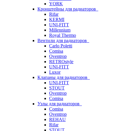
YORK
Кронштейны для радиаторов
Rifar
KERMI
UNI-FITT
Millennium
Royal Thermo
Вентили для радиаторов
Carlo Poletti
Comisa
Oventrop
RETROstyle
UNI-FITT
Luxor
Клапаны для радиаторов
UNI-FITT
STOUT
Oventrop
Comisa
Узлы для радиаторов
Comisa
Oventrop
REHAU
Rifar
STOUT