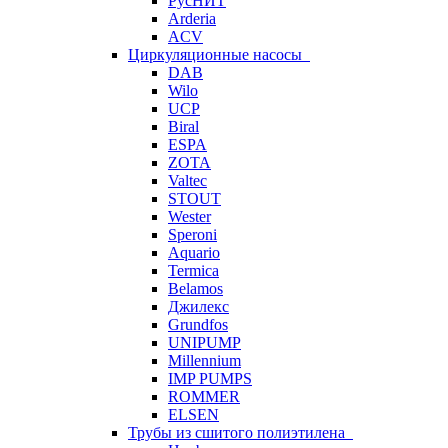
РусНИТ
Arderia
ACV
Циркуляционные насосы
DAB
Wilo
UCP
Biral
ESPA
ZOTA
Valtec
STOUT
Wester
Speroni
Aquario
Termica
Belamos
Джилекс
Grundfos
UNIPUMP
Millennium
IMP PUMPS
ROMMER
ELSEN
Трубы из сшитого полиэтилена