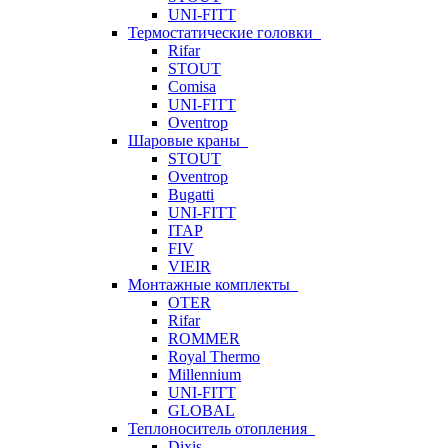
UNI-FITT
Термостатические головки
Rifar
STOUT
Comisa
UNI-FITT
Oventrop
Шаровые краны
STOUT
Oventrop
Bugatti
UNI-FITT
ITAP
FIV
VIEIR
Монтажные комплекты
OTER
Rifar
ROMMER
Royal Thermo
Millennium
UNI-FITT
GLOBAL
Теплоноситель отопления
Dixis