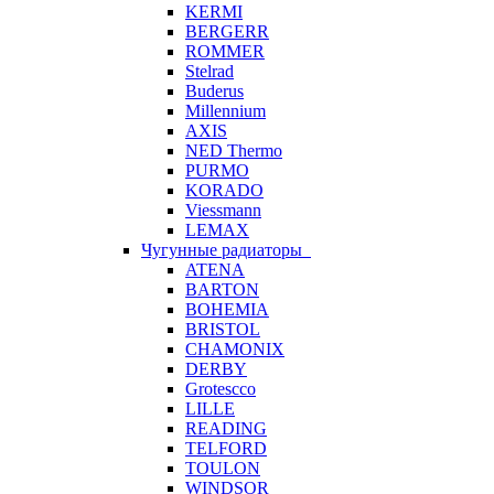
KERMI
BERGERR
ROMMER
Stelrad
Buderus
Millennium
AXIS
NED Thermo
PURMO
KORADO
Viessmann
LEMAX
Чугунные радиаторы
ATENA
BARTON
BOHEMIA
BRISTOL
CHAMONIX
DERBY
Grotescco
LILLE
READING
TELFORD
TOULON
WINDSOR