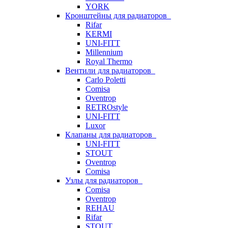
YORK
Кронштейны для радиаторов
Rifar
KERMI
UNI-FITT
Millennium
Royal Thermo
Вентили для радиаторов
Carlo Poletti
Comisa
Oventrop
RETROstyle
UNI-FITT
Luxor
Клапаны для радиаторов
UNI-FITT
STOUT
Oventrop
Comisa
Узлы для радиаторов
Comisa
Oventrop
REHAU
Rifar
STOUT