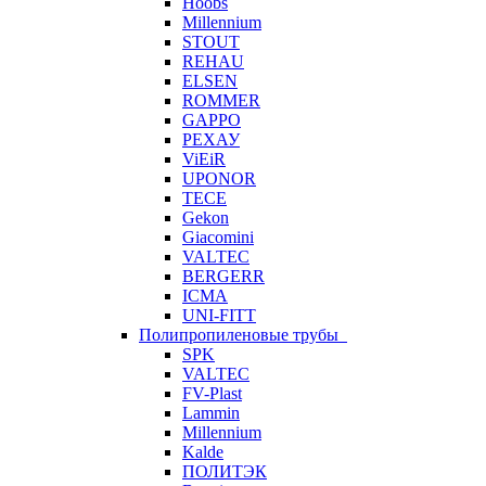
Hoobs
Millennium
STOUT
REHAU
ELSEN
ROMMER
GAPPO
РЕХАУ
ViEiR
UPONOR
TECE
Gekon
Giacomini
VALTEC
BERGERR
ICMA
UNI-FITT
Полипропиленовые трубы
SPK
VALTEC
FV-Plast
Lammin
Millennium
Kalde
ПОЛИТЭК