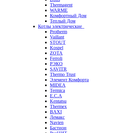
Thermagent
WARME
Комфортный Дом
Теплый Дом
Котлы электрические
Protherm
Vaillant
STOUT
Kospel
ZOTA
Ferroli
РЭКО
SAVITR
Thermo Trust
Элемент Комфорта
MIDEA
Termica
E.C.A
Kentatsu
Thermex
BAXI
Лемакс
Navien
Бастион