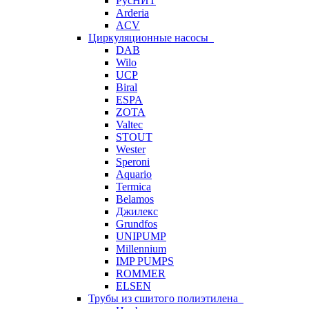
РусНИТ
Arderia
ACV
Циркуляционные насосы
DAB
Wilo
UCP
Biral
ESPA
ZOTA
Valtec
STOUT
Wester
Speroni
Aquario
Termica
Belamos
Джилекс
Grundfos
UNIPUMP
Millennium
IMP PUMPS
ROMMER
ELSEN
Трубы из сшитого полиэтилена