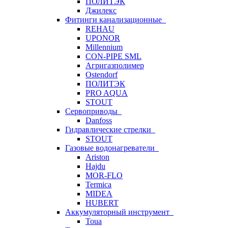
ПОЛИТЭК
Джилекс
Фитинги канализационные
REHAU
UPONOR
Millennium
CON-PIPE SML
Агригазполимер
Ostendorf
ПОЛИТЭК
PRO AQUA
STOUT
Сервоприводы
Danfoss
Гидравлические стрелки
STOUT
Газовые водонагреватели
Ariston
Hajdu
MOR-FLO
Termica
MIDEA
HUBERT
Аккумуляторный инструмент
Toua