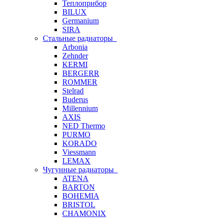
Теплоприбор
BILUX
Germanium
SIRA
Стальные радиаторы
Arbonia
Zehnder
KERMI
BERGERR
ROMMER
Stelrad
Buderus
Millennium
AXIS
NED Thermo
PURMO
KORADO
Viessmann
LEMAX
Чугунные радиаторы
ATENA
BARTON
BOHEMIA
BRISTOL
CHAMONIX