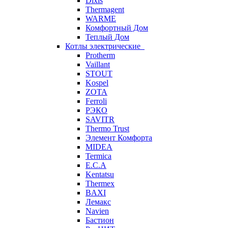
Dixis
Thermagent
WARME
Комфортный Дом
Теплый Дом
Котлы электрические
Protherm
Vaillant
STOUT
Kospel
ZOTA
Ferroli
РЭКО
SAVITR
Thermo Trust
Элемент Комфорта
MIDEA
Termica
E.C.A
Kentatsu
Thermex
BAXI
Лемакс
Navien
Бастион