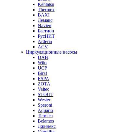
Kentatsu
Thermex
BAXI
Лемакс
Navien
Бастион
РусНИТ
Arderia
ACV
Циркуляционные насосы
DAB
Wilo
UCP
Biral
ESPA
ZOTA
Valtec
STOUT
Wester
Speroni
Aquario
Termica
Belamos
Джилекс
Grundfos