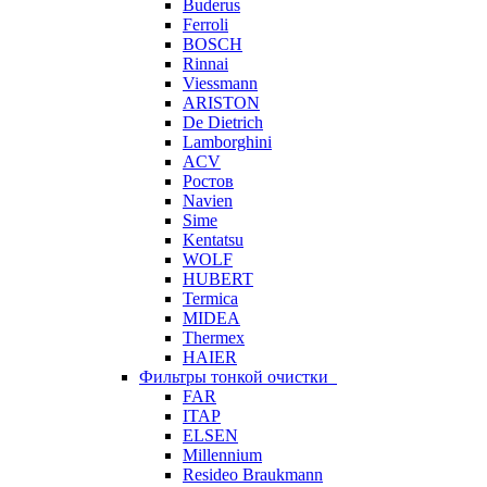
Buderus
Ferroli
BOSCH
Rinnai
Viessmann
ARISTON
De Dietrich
Lamborghini
ACV
Ростов
Navien
Sime
Kentatsu
WOLF
HUBERT
Termica
MIDEA
Thermex
HAIER
Фильтры тонкой очистки
FAR
ITAP
ELSEN
Millennium
Resideo Braukmann