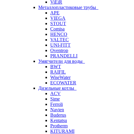
ViEiR
Металлопластиковые трубы
APE
VIEGA
STOUT
Comisa
HENCO
VALTEC
UNI-FITT
Oventrop
PRANDELLI
Умягчители для воды
BWT
RAIFIL
WiseWater
ECOWATER
Дизельные котлы
ACV
Sime
Ferroli
Navien
Buderus
Kentatsu
Protherm
KITURAMI