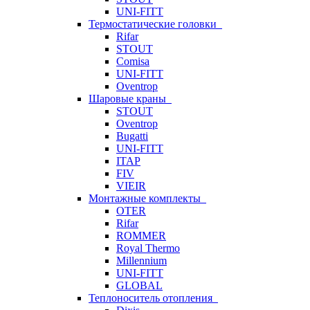
UNI-FITT
Термостатические головки
Rifar
STOUT
Comisa
UNI-FITT
Oventrop
Шаровые краны
STOUT
Oventrop
Bugatti
UNI-FITT
ITAP
FIV
VIEIR
Монтажные комплекты
OTER
Rifar
ROMMER
Royal Thermo
Millennium
UNI-FITT
GLOBAL
Теплоноситель отопления