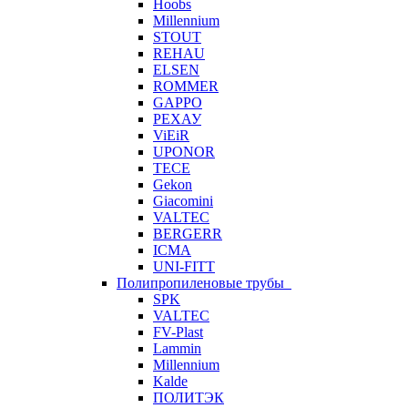
Hoobs
Millennium
STOUT
REHAU
ELSEN
ROMMER
GAPPO
РЕХАУ
ViEiR
UPONOR
TECE
Gekon
Giacomini
VALTEC
BERGERR
ICMA
UNI-FITT
Полипропиленовые трубы
SPK
VALTEC
FV-Plast
Lammin
Millennium
Kalde
ПОЛИТЭК