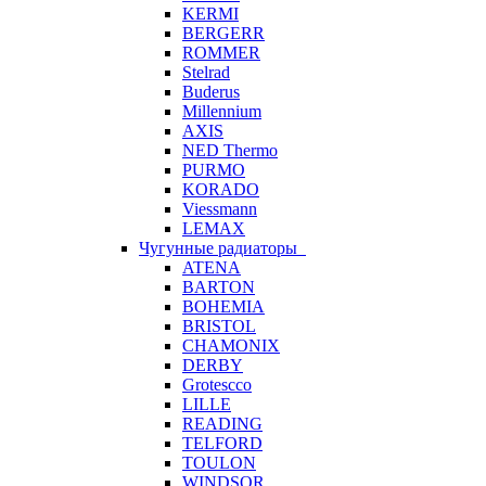
KERMI
BERGERR
ROMMER
Stelrad
Buderus
Millennium
AXIS
NED Thermo
PURMO
KORADO
Viessmann
LEMAX
Чугунные радиаторы
ATENA
BARTON
BOHEMIA
BRISTOL
CHAMONIX
DERBY
Grotescco
LILLE
READING
TELFORD
TOULON
WINDSOR