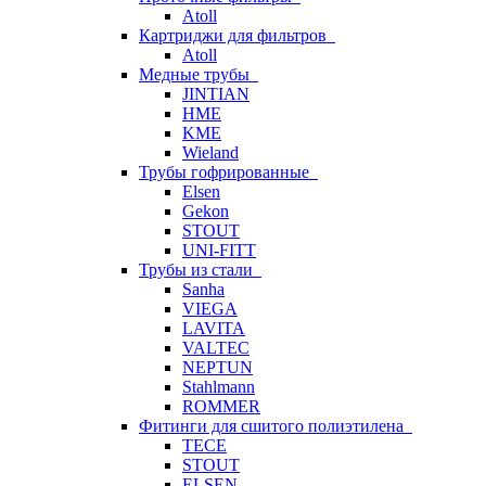
Atoll
Картриджи для фильтров
Atoll
Медные трубы
JINTIAN
HME
KME
Wieland
Трубы гофрированные
Elsen
Gekon
STOUT
UNI-FITT
Трубы из стали
Sanha
VIEGA
LAVITA
VALTEC
NEPTUN
Stahlmann
ROMMER
Фитинги для сшитого полиэтилена
TECE
STOUT
ELSEN