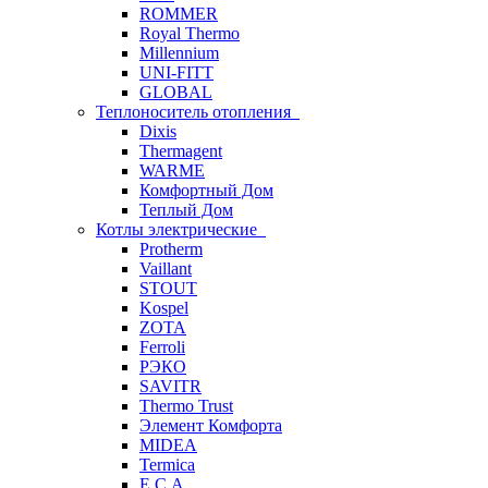
ROMMER
Royal Thermo
Millennium
UNI-FITT
GLOBAL
Теплоноситель отопления
Dixis
Thermagent
WARME
Комфортный Дом
Теплый Дом
Котлы электрические
Protherm
Vaillant
STOUT
Kospel
ZOTA
Ferroli
РЭКО
SAVITR
Thermo Trust
Элемент Комфорта
MIDEA
Termica
E.C.A