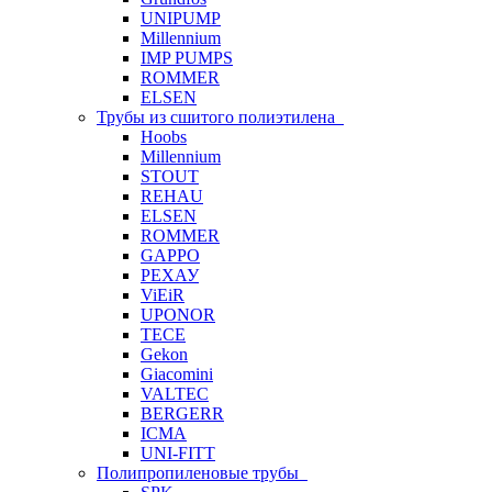
UNIPUMP
Millennium
IMP PUMPS
ROMMER
ELSEN
Трубы из сшитого полиэтилена
Hoobs
Millennium
STOUT
REHAU
ELSEN
ROMMER
GAPPO
РЕХАУ
ViEiR
UPONOR
TECE
Gekon
Giacomini
VALTEC
BERGERR
ICMA
UNI-FITT
Полипропиленовые трубы