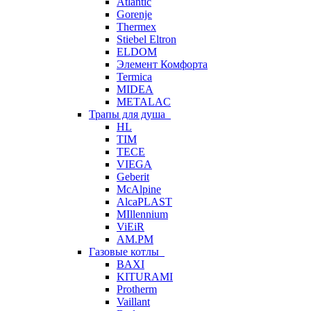
Atlantic
Gorenje
Thermex
Stiebel Eltron
ELDOM
Элемент Комфорта
Termica
MIDEA
METALAC
Трапы для душа
HL
TIM
TECE
VIEGA
Geberit
McAlpine
AlcaPLAST
MIllennium
ViEiR
AM.PM
Газовые котлы
BAXI
KITURAMI
Protherm
Vaillant