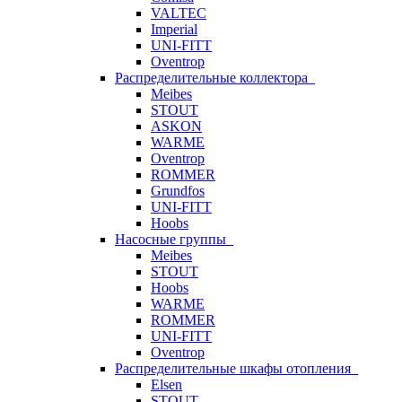
VALTEC
Imperial
UNI-FITT
Oventrop
Распределительные коллектора
Meibes
STOUT
ASKON
WARME
Oventrop
ROMMER
Grundfos
UNI-FITT
Hoobs
Насосные группы
Meibes
STOUT
Hoobs
WARME
ROMMER
UNI-FITT
Oventrop
Распределительные шкафы отопления
Elsen
STOUT