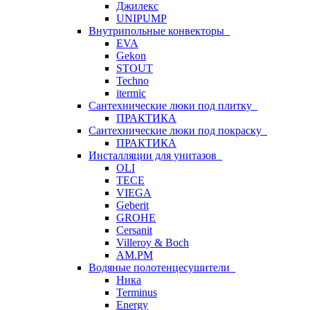
Джилекс
UNIPUMP
Внутрипольные конвекторы
EVA
Gekon
STOUT
Techno
itermic
Сантехнические люки под плитку
ПРАКТИКА
Сантехнические люки под покраску
ПРАКТИКА
Инсталляции для унитазов
OLI
TECE
VIEGA
Geberit
GROHE
Cersanit
Villeroy & Boch
AM.PM
Водяные полотенцесушители
Ника
Terminus
Energy