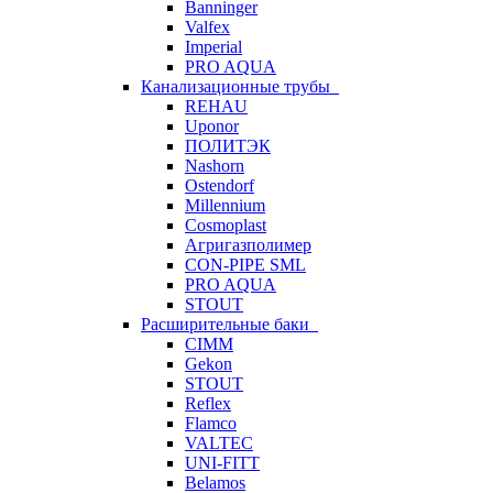
Banninger
Valfex
Imperial
PRO AQUA
Канализационные трубы
REHAU
Uponor
ПОЛИТЭК
Nashorn
Ostendorf
Millennium
Cosmoplast
Агригазполимер
CON-PIPE SML
PRO AQUA
STOUT
Расширительные баки
CIMM
Gekon
STOUT
Reflex
Flamco
VALTEC
UNI-FITT
Belamos