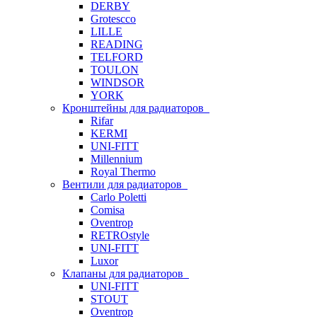
DERBY
Grotescco
LILLE
READING
TELFORD
TOULON
WINDSOR
YORK
Кронштейны для радиаторов
Rifar
KERMI
UNI-FITT
Millennium
Royal Thermo
Вентили для радиаторов
Carlo Poletti
Comisa
Oventrop
RETROstyle
UNI-FITT
Luxor
Клапаны для радиаторов
UNI-FITT
STOUT
Oventrop