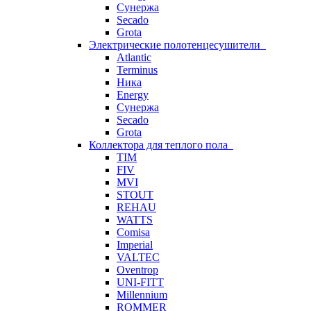
Сунержа
Secado
Grota
Электрические полотенцесушители
Atlantic
Terminus
Ника
Energy
Сунержа
Secado
Grota
Коллектора для теплого пола
TIM
FIV
MVI
STOUT
REHAU
WATTS
Comisa
Imperial
VALTEC
Oventrop
UNI-FITT
Millennium
ROMMER