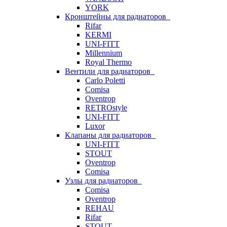
YORK
Кронштейны для радиаторов
Rifar
KERMI
UNI-FITT
Millennium
Royal Thermo
Вентили для радиаторов
Carlo Poletti
Comisa
Oventrop
RETROstyle
UNI-FITT
Luxor
Клапаны для радиаторов
UNI-FITT
STOUT
Oventrop
Comisa
Узлы для радиаторов
Comisa
Oventrop
REHAU
Rifar
STOUT