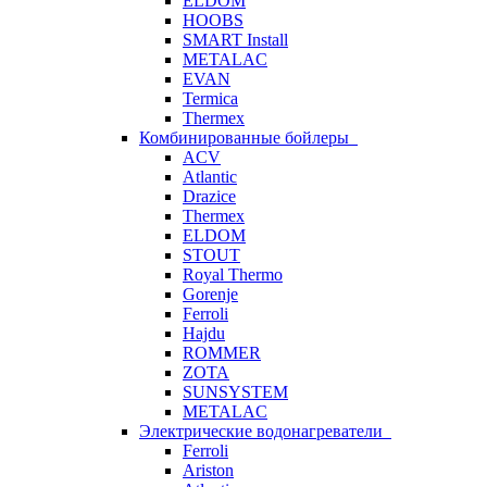
ELDOM
HOOBS
SMART Install
METALAC
EVAN
Termica
Thermex
Комбинированные бойлеры
ACV
Atlantic
Drazice
Thermex
ELDOM
STOUT
Royal Thermo
Gorenje
Ferroli
Hajdu
ROMMER
ZOTA
SUNSYSTEM
METALAC
Электрические водонагреватели
Ferroli
Ariston