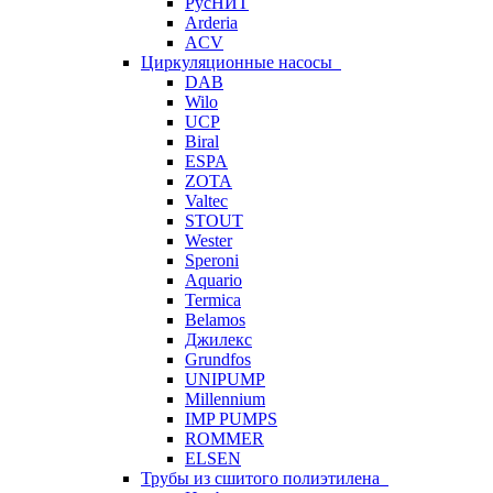
РусНИТ
Arderia
ACV
Циркуляционные насосы
DAB
Wilo
UCP
Biral
ESPA
ZOTA
Valtec
STOUT
Wester
Speroni
Aquario
Termica
Belamos
Джилекс
Grundfos
UNIPUMP
Millennium
IMP PUMPS
ROMMER
ELSEN
Трубы из сшитого полиэтилена