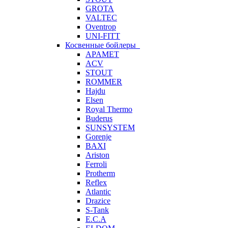
GROTA
VALTEC
Oventrop
UNI-FITT
Косвенные бойлеры
APAMET
ACV
STOUT
ROMMER
Hajdu
Elsen
Royal Thermo
Buderus
SUNSYSTEM
Gorenje
BAXI
Ariston
Ferroli
Protherm
Reflex
Atlantic
Drazice
S-Tank
E.C.A