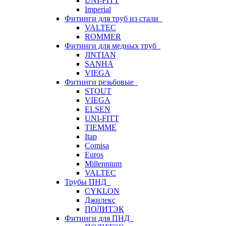
UNI-FITT
Imperial
Фитинги для труб из стали
VALTEC
ROMMER
Фитинги для медных труб
JINTIAN
SANHA
VIEGA
Фитинги резьбовые
STOUT
VIEGA
ELSEN
UNI-FITT
TIEMME
Itap
Comisa
Euros
Millennium
VALTEC
Трубы ПНД
CYKLON
Джилекс
ПОЛИТЭК
Фитинги для ПНД