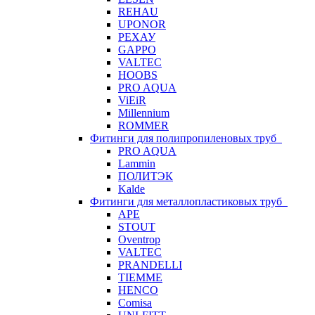
REHAU
UPONOR
РЕХАУ
GAPPO
VALTEC
HOOBS
PRO AQUA
ViEiR
Millennium
ROMMER
Фитинги для полипропиленовых труб
PRO AQUA
Lammin
ПОЛИТЭК
Kalde
Фитинги для металлопластиковых труб
APE
STOUT
Oventrop
VALTEC
PRANDELLI
TIEMME
HENCO
Comisa