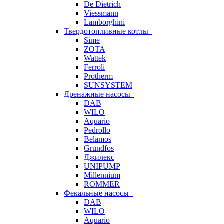
De Dietrich
Viessmann
Lamborghini
Твердотопливные котлы
Sime
ZOTA
Wattek
Ferroli
Protherm
SUNSYSTEM
Дренажные насосы
DAB
WILO
Aquario
Pedrollo
Belamos
Grundfos
Джилекс
UNIPUMP
Millennium
ROMMER
Фекальные насосы
DAB
WILO
Aquario