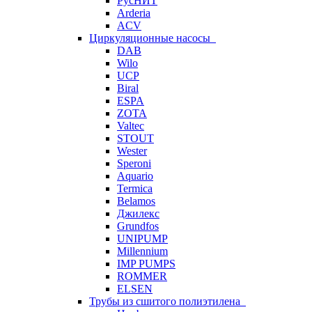
РусНИТ
Arderia
ACV
Циркуляционные насосы
DAB
Wilo
UCP
Biral
ESPA
ZOTA
Valtec
STOUT
Wester
Speroni
Aquario
Termica
Belamos
Джилекс
Grundfos
UNIPUMP
Millennium
IMP PUMPS
ROMMER
ELSEN
Трубы из сшитого полиэтилена