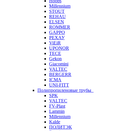
Hoobs
Millennium
STOUT
REHAU
ELSEN
ROMMER
GAPPO
РЕХАУ
ViEiR
UPONOR
TECE
Gekon
Giacomini
VALTEC
BERGERR
ICMA
UNI-FITT
Полипропиленовые трубы
SPK
VALTEC
FV-Plast
Lammin
Millennium
Kalde
ПОЛИТЭК