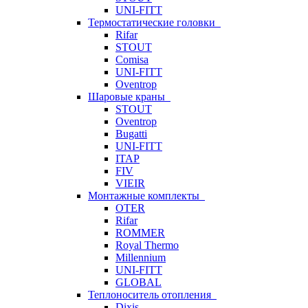
UNI-FITT
Термостатические головки
Rifar
STOUT
Comisa
UNI-FITT
Oventrop
Шаровые краны
STOUT
Oventrop
Bugatti
UNI-FITT
ITAP
FIV
VIEIR
Монтажные комплекты
OTER
Rifar
ROMMER
Royal Thermo
Millennium
UNI-FITT
GLOBAL
Теплоноситель отопления
Dixis