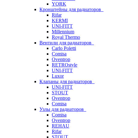
YORK
Кронштейны для радиаторов
Rifar
KERMI
UNI-FITT
Millennium
Royal Thermo
Вентили для радиаторов
Carlo Poletti
Comisa
Oventrop
RETROstyle
UNI-FITT
Luxor
Клапаны для радиаторов
UNI-FITT
STOUT
Oventrop
Comisa
Узлы для радиаторов
Comisa
Oventrop
REHAU
Rifar
STOUT