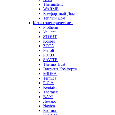
Thermagent
WARME
Комфортный Дом
Теплый Дом
Котлы электрические
Protherm
Vaillant
STOUT
Kospel
ZOTA
Ferroli
РЭКО
SAVITR
Thermo Trust
Элемент Комфорта
MIDEA
Termica
E.C.A
Kentatsu
Thermex
BAXI
Лемакс
Navien
Бастион