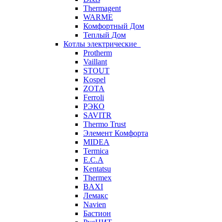
Thermagent
WARME
Комфортный Дом
Теплый Дом
Котлы электрические
Protherm
Vaillant
STOUT
Kospel
ZOTA
Ferroli
РЭКО
SAVITR
Thermo Trust
Элемент Комфорта
MIDEA
Termica
E.C.A
Kentatsu
Thermex
BAXI
Лемакс
Navien
Бастион