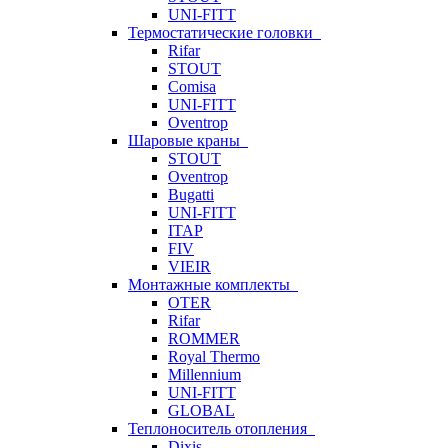
UNI-FITT
Термостатические головки
Rifar
STOUT
Comisa
UNI-FITT
Oventrop
Шаровые краны
STOUT
Oventrop
Bugatti
UNI-FITT
ITAP
FIV
VIEIR
Монтажные комплекты
OTER
Rifar
ROMMER
Royal Thermo
Millennium
UNI-FITT
GLOBAL
Теплоноситель отопления
Dixis