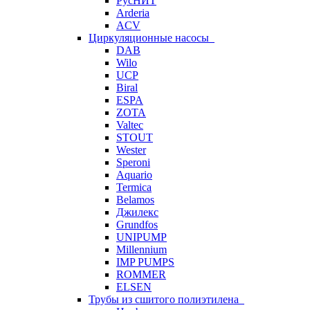
РусНИТ
Arderia
ACV
Циркуляционные насосы
DAB
Wilo
UCP
Biral
ESPA
ZOTA
Valtec
STOUT
Wester
Speroni
Aquario
Termica
Belamos
Джилекс
Grundfos
UNIPUMP
Millennium
IMP PUMPS
ROMMER
ELSEN
Трубы из сшитого полиэтилена