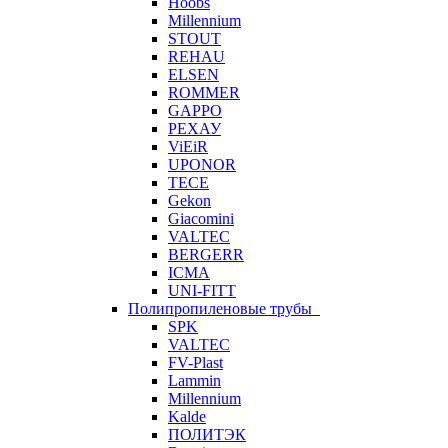
Hoobs
Millennium
STOUT
REHAU
ELSEN
ROMMER
GAPPO
РЕХАУ
ViEiR
UPONOR
TECE
Gekon
Giacomini
VALTEC
BERGERR
ICMA
UNI-FITT
Полипропиленовые трубы
SPK
VALTEC
FV-Plast
Lammin
Millennium
Kalde
ПОЛИТЭК