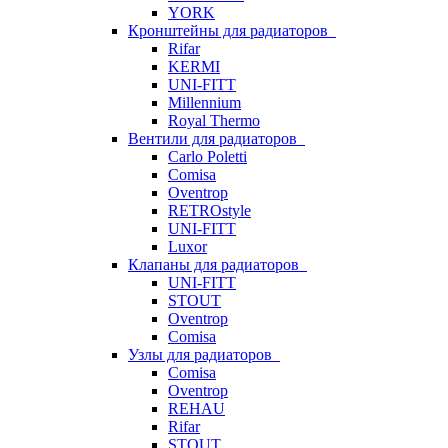
YORK
Кронштейны для радиаторов
Rifar
KERMI
UNI-FITT
Millennium
Royal Thermo
Вентили для радиаторов
Carlo Poletti
Comisa
Oventrop
RETROstyle
UNI-FITT
Luxor
Клапаны для радиаторов
UNI-FITT
STOUT
Oventrop
Comisa
Узлы для радиаторов
Comisa
Oventrop
REHAU
Rifar
STOUT