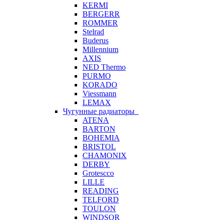
KERMI
BERGERR
ROMMER
Stelrad
Buderus
Millennium
AXIS
NED Thermo
PURMO
KORADO
Viessmann
LEMAX
Чугунные радиаторы
ATENA
BARTON
BOHEMIA
BRISTOL
CHAMONIX
DERBY
Grotescco
LILLE
READING
TELFORD
TOULON
WINDSOR