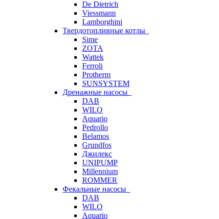
De Dietrich
Viessmann
Lamborghini
Твердотопливные котлы
Sime
ZOTA
Wattek
Ferroli
Protherm
SUNSYSTEM
Дренажные насосы
DAB
WILO
Aquario
Pedrollo
Belamos
Grundfos
Джилекс
UNIPUMP
Millennium
ROMMER
Фекальные насосы
DAB
WILO
Aquario