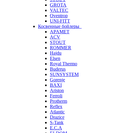
GROTA
VALTEC
Oventrop
UNI-FITT
Косвенные бойлеры
APAMET
ACV
STOUT
ROMMER
Hajdu
Elsen
Royal Thermo
Buderus
SUNSYSTEM
Gorenje
BAXI
Ariston
Ferroli
Protherm
Reflex
Atlantic
Drazice
S-Tank
E.C.A