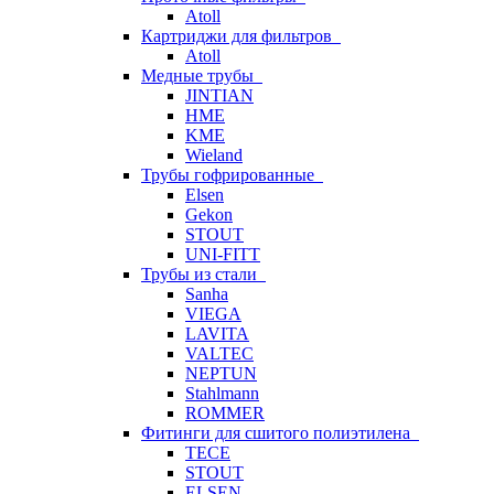
Atoll
Картриджи для фильтров
Atoll
Медные трубы
JINTIAN
HME
KME
Wieland
Трубы гофрированные
Elsen
Gekon
STOUT
UNI-FITT
Трубы из стали
Sanha
VIEGA
LAVITA
VALTEC
NEPTUN
Stahlmann
ROMMER
Фитинги для сшитого полиэтилена
TECE
STOUT
ELSEN