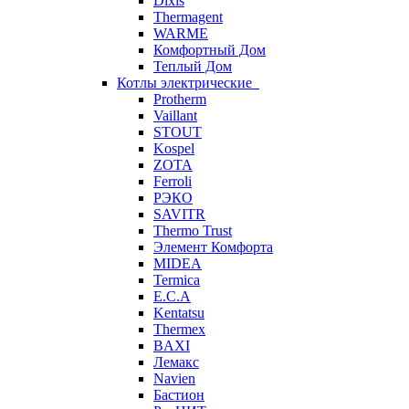
Dixis
Thermagent
WARME
Комфортный Дом
Теплый Дом
Котлы электрические
Protherm
Vaillant
STOUT
Kospel
ZOTA
Ferroli
РЭКО
SAVITR
Thermo Trust
Элемент Комфорта
MIDEA
Termica
E.C.A
Kentatsu
Thermex
BAXI
Лемакс
Navien
Бастион