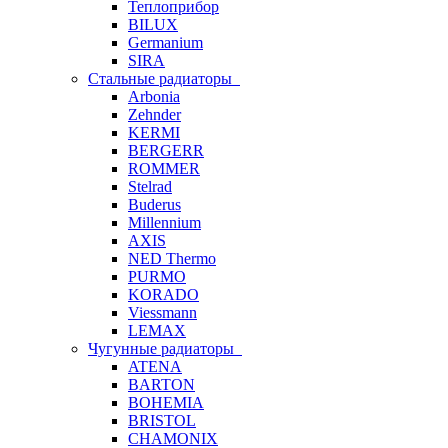
Теплоприбор
BILUX
Germanium
SIRA
Стальные радиаторы
Arbonia
Zehnder
KERMI
BERGERR
ROMMER
Stelrad
Buderus
Millennium
AXIS
NED Thermo
PURMO
KORADO
Viessmann
LEMAX
Чугунные радиаторы
ATENA
BARTON
BOHEMIA
BRISTOL
CHAMONIX