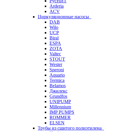
РусНИТ
Arderia
ACV
Циркуляционные насосы
DAB
Wilo
UCP
Biral
ESPA
ZOTA
Valtec
STOUT
Wester
Speroni
Aquario
Termica
Belamos
Джилекс
Grundfos
UNIPUMP
Millennium
IMP PUMPS
ROMMER
ELSEN
Трубы из сшитого полиэтилена