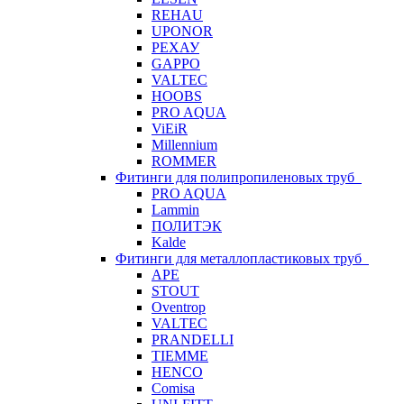
REHAU
UPONOR
РЕХАУ
GAPPO
VALTEC
HOOBS
PRO AQUA
ViEiR
Millennium
ROMMER
Фитинги для полипропиленовых труб
PRO AQUA
Lammin
ПОЛИТЭК
Kalde
Фитинги для металлопластиковых труб
APE
STOUT
Oventrop
VALTEC
PRANDELLI
TIEMME
HENCO
Comisa