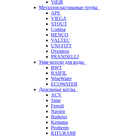
ViEiR
Металлопластиковые трубы
APE
VIEGA
STOUT
Comisa
HENCO
VALTEC
UNI-FITT
Oventrop
PRANDELLI
Умягчители для воды
BWT
RAIFIL
WiseWater
ECOWATER
Дизельные котлы
ACV
Sime
Ferroli
Navien
Buderus
Kentatsu
Protherm
KITURAMI