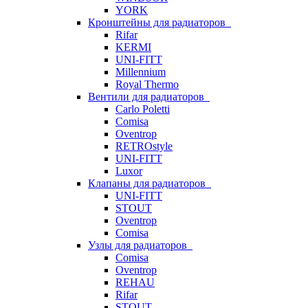
YORK
Кронштейны для радиаторов
Rifar
KERMI
UNI-FITT
Millennium
Royal Thermo
Вентили для радиаторов
Carlo Poletti
Comisa
Oventrop
RETROstyle
UNI-FITT
Luxor
Клапаны для радиаторов
UNI-FITT
STOUT
Oventrop
Comisa
Узлы для радиаторов
Comisa
Oventrop
REHAU
Rifar
STOUT