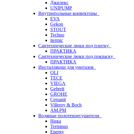
Джилекс
UNIPUMP
Внутрипольные конвекторы
EVA
Gekon
STOUT
Techno
itermic
Сантехнические люки под плитку
ПРАКТИКА
Сантехнические люки под покраску
ПРАКТИКА
Инсталляции для унитазов
OLI
TECE
VIEGA
Geberit
GROHE
Cersanit
Villeroy & Boch
AM.PM
Водяные полотенцесушители
Ника
Terminus
Energy