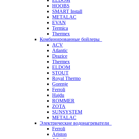
ELDOM
HOOBS
SMART Install
METALAC
EVAN
Termica
Thermex
Комбинированные бойлеры
ACV
Atlantic
Drazice
Thermex
ELDOM
STOUT
Royal Thermo
Gorenje
Ferroli
Hajdu
ROMMER
ZOTA
SUNSYSTEM
METALAC
Электрические водонагреватели
Ferroli
Ariston