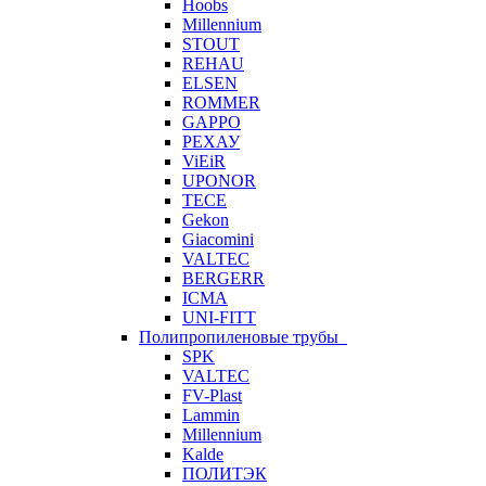
Hoobs
Millennium
STOUT
REHAU
ELSEN
ROMMER
GAPPO
РЕХАУ
ViEiR
UPONOR
TECE
Gekon
Giacomini
VALTEC
BERGERR
ICMA
UNI-FITT
Полипропиленовые трубы
SPK
VALTEC
FV-Plast
Lammin
Millennium
Kalde
ПОЛИТЭК