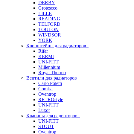
DERBY
Grotescco
LILLE
READING
TELFORD
TOULON
WINDSOR
YORK
Кронштейны для радиаторов
Rifar
KERMI
UNI-FITT
Millennium
Royal Thermo
Вентили для радиаторов
Carlo Poletti
Comisa
Oventrop
RETROstyle
UNI-FITT
Luxor
Клапаны для радиаторов
UNI-FITT
STOUT
Oventrop