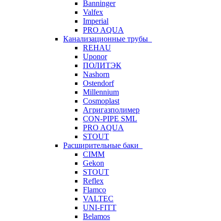
Banninger
Valfex
Imperial
PRO AQUA
Канализационные трубы
REHAU
Uponor
ПОЛИТЭК
Nashorn
Ostendorf
Millennium
Cosmoplast
Агригазполимер
CON-PIPE SML
PRO AQUA
STOUT
Расширительные баки
CIMM
Gekon
STOUT
Reflex
Flamco
VALTEC
UNI-FITT
Belamos