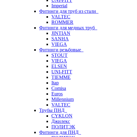
UNI-FITT
Imperial
Фитинги для труб из стали
VALTEC
ROMMER
Фитинги для медных труб
JINTIAN
SANHA
VIEGA
Фитинги резьбовые
STOUT
VIEGA
ELSEN
UNI-FITT
TIEMME
Itap
Comisa
Euros
Millennium
VALTEC
Трубы ПНД
CYKLON
Джилекс
ПОЛИТЭК
Фитинги для ПНД