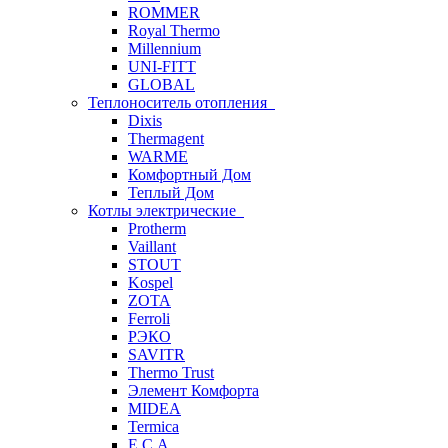
ROMMER
Royal Thermo
Millennium
UNI-FITT
GLOBAL
Теплоноситель отопления
Dixis
Thermagent
WARME
Комфортный Дом
Теплый Дом
Котлы электрические
Protherm
Vaillant
STOUT
Kospel
ZOTA
Ferroli
РЭКО
SAVITR
Thermo Trust
Элемент Комфорта
MIDEA
Termica
E.C.A