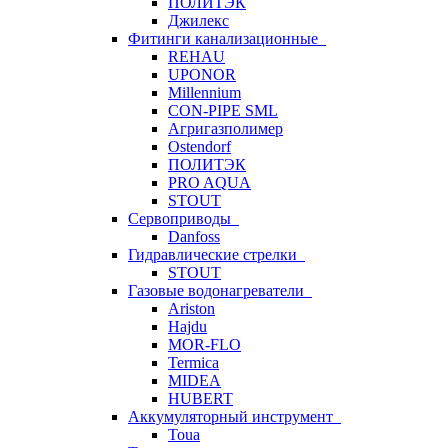
ПОЛИТЭК
Джилекс
Фитинги канализационные
REHAU
UPONOR
Millennium
CON-PIPE SML
Агригазполимер
Ostendorf
ПОЛИТЭК
PRO AQUA
STOUT
Сервоприводы
Danfoss
Гидравлические стрелки
STOUT
Газовые водонагреватели
Ariston
Hajdu
MOR-FLO
Termica
MIDEA
HUBERT
Аккумуляторный инструмент
Toua