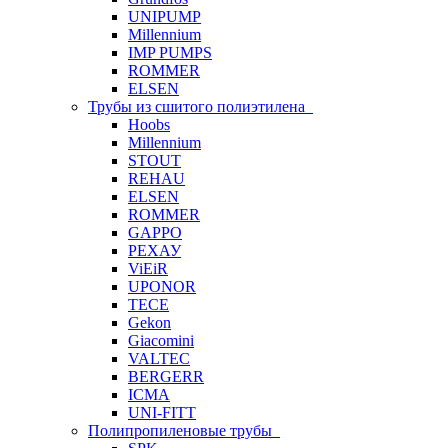
UNIPUMP
Millennium
IMP PUMPS
ROMMER
ELSEN
Трубы из сшитого полиэтилена
Hoobs
Millennium
STOUT
REHAU
ELSEN
ROMMER
GAPPO
РЕХАУ
ViEiR
UPONOR
TECE
Gekon
Giacomini
VALTEC
BERGERR
ICMA
UNI-FITT
Полипропиленовые трубы