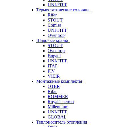
UNI-FITT
Термостатические головки
Rifar
STOUT
Comisa
UNI-FITT
Oventrop
Шаровые краны
STOUT
Oventrop
Bugatti
UNI-FITT
ITAP
FIV
VIEIR
Монтажные комплекты
OTER
Rifar
ROMMER
Royal Thermo
Millennium
UNI-FITT
GLOBAL
Теплоноситель отопления