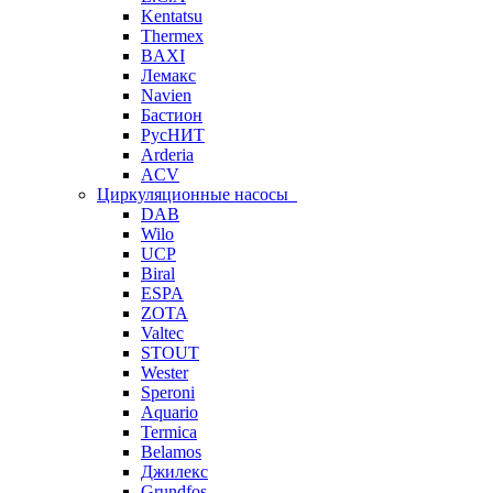
Kentatsu
Thermex
BAXI
Лемакс
Navien
Бастион
РусНИТ
Arderia
ACV
Циркуляционные насосы
DAB
Wilo
UCP
Biral
ESPA
ZOTA
Valtec
STOUT
Wester
Speroni
Aquario
Termica
Belamos
Джилекс
Grundfos