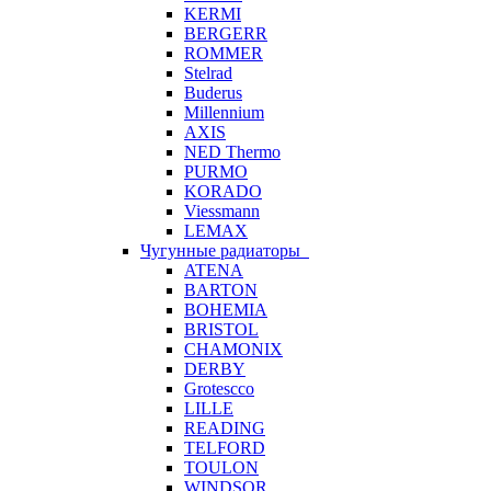
KERMI
BERGERR
ROMMER
Stelrad
Buderus
Millennium
AXIS
NED Thermo
PURMO
KORADO
Viessmann
LEMAX
Чугунные радиаторы
ATENA
BARTON
BOHEMIA
BRISTOL
CHAMONIX
DERBY
Grotescco
LILLE
READING
TELFORD
TOULON
WINDSOR