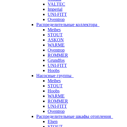
VALTEC
Imperial
UNI-FITT
Oventrop
Распределительные коллектора
Meibes
STOUT
ASKON
WARME
Oventrop
ROMMER
Grundfos
UNI-FITT
Hoobs
Насосные группы
Meibes
STOUT
Hoobs
WARME
ROMMER
UNI-FITT
Oventrop
Распределительные шкафы отопления
Elsen
STOUT