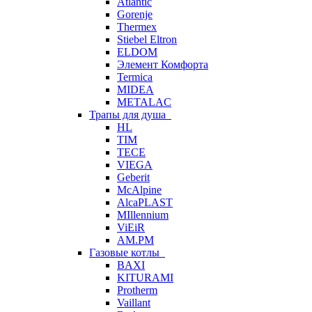
Atlantic
Gorenje
Thermex
Stiebel Eltron
ELDOM
Элемент Комфорта
Termica
MIDEA
METALAC
Трапы для душа
HL
TIM
TECE
VIEGA
Geberit
McAlpine
AlcaPLAST
MIllennium
ViEiR
AM.PM
Газовые котлы
BAXI
KITURAMI
Protherm
Vaillant