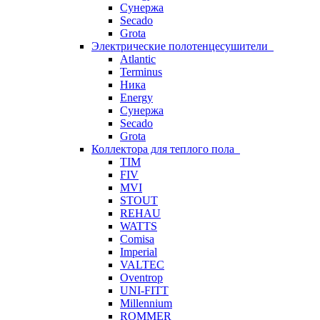
Сунержа
Secado
Grota
Электрические полотенцесушители
Atlantic
Terminus
Ника
Energy
Сунержа
Secado
Grota
Коллектора для теплого пола
TIM
FIV
MVI
STOUT
REHAU
WATTS
Comisa
Imperial
VALTEC
Oventrop
UNI-FITT
Millennium
ROMMER