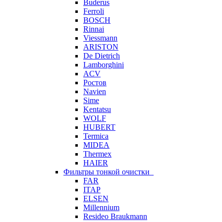
Buderus
Ferroli
BOSCH
Rinnai
Viessmann
ARISTON
De Dietrich
Lamborghini
ACV
Ростов
Navien
Sime
Kentatsu
WOLF
HUBERT
Termica
MIDEA
Thermex
HAIER
Фильтры тонкой очистки
FAR
ITAP
ELSEN
Millennium
Resideo Braukmann