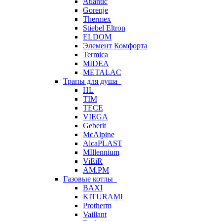
Atlantic
Gorenje
Thermex
Stiebel Eltron
ELDOM
Элемент Комфорта
Termica
MIDEA
METALAC
Трапы для душа
HL
TIM
TECE
VIEGA
Geberit
McAlpine
AlcaPLAST
MIllennium
ViEiR
AM.PM
Газовые котлы
BAXI
KITURAMI
Protherm
Vaillant