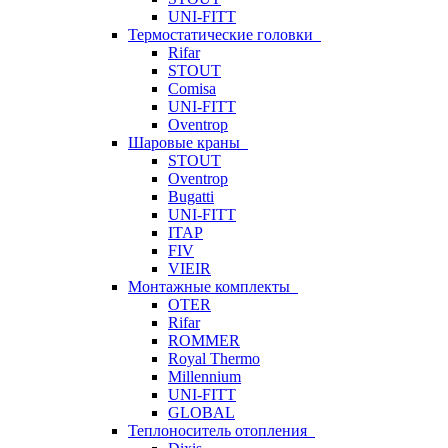
UNI-FITT
Термостатические головки
Rifar
STOUT
Comisa
UNI-FITT
Oventrop
Шаровые краны
STOUT
Oventrop
Bugatti
UNI-FITT
ITAP
FIV
VIEIR
Монтажные комплекты
OTER
Rifar
ROMMER
Royal Thermo
Millennium
UNI-FITT
GLOBAL
Теплоноситель отопления