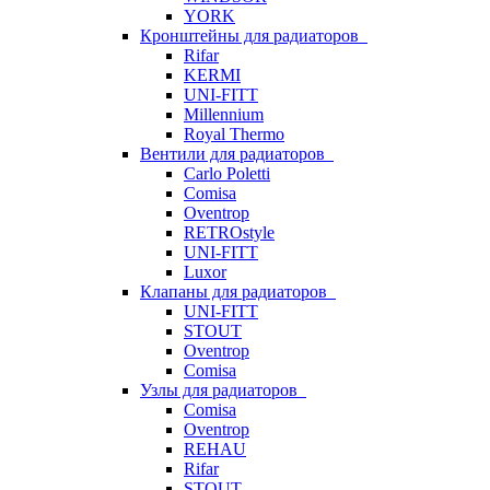
YORK
Кронштейны для радиаторов
Rifar
KERMI
UNI-FITT
Millennium
Royal Thermo
Вентили для радиаторов
Carlo Poletti
Comisa
Oventrop
RETROstyle
UNI-FITT
Luxor
Клапаны для радиаторов
UNI-FITT
STOUT
Oventrop
Comisa
Узлы для радиаторов
Comisa
Oventrop
REHAU
Rifar
STOUT