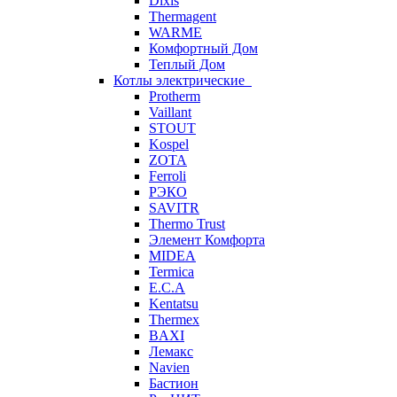
Dixis
Thermagent
WARME
Комфортный Дом
Теплый Дом
Котлы электрические
Protherm
Vaillant
STOUT
Kospel
ZOTA
Ferroli
РЭКО
SAVITR
Thermo Trust
Элемент Комфорта
MIDEA
Termica
E.C.A
Kentatsu
Thermex
BAXI
Лемакс
Navien
Бастион