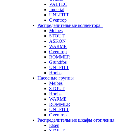
VALTEC
Imperial
UNI-FITT
Oventrop
Распределительные коллектора
Meibes
STOUT
ASKON
WARME
Oventrop
ROMMER
Grundfos
UNI-FITT
Hoobs
Насосные группы
Meibes
STOUT
Hoobs
WARME
ROMMER
UNI-FITT
Oventrop
Распределительные шкафы отопления
Elsen
STOUT