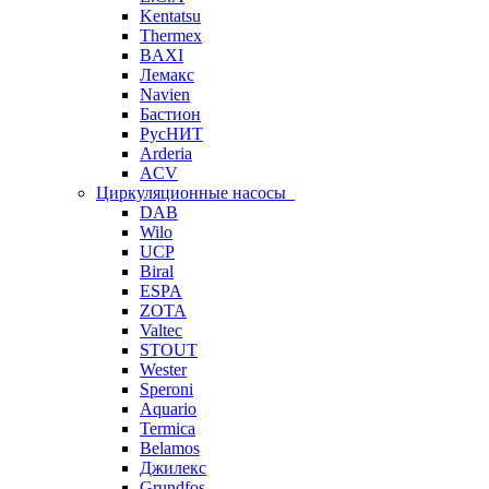
Kentatsu
Thermex
BAXI
Лемакс
Navien
Бастион
РусНИТ
Arderia
ACV
Циркуляционные насосы
DAB
Wilo
UCP
Biral
ESPA
ZOTA
Valtec
STOUT
Wester
Speroni
Aquario
Termica
Belamos
Джилекс
Grundfos