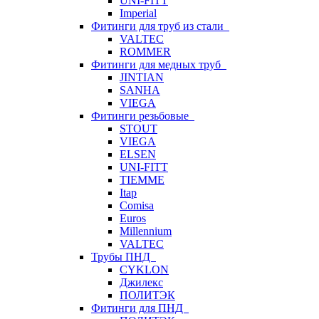
UNI-FITT
Imperial
Фитинги для труб из стали
VALTEC
ROMMER
Фитинги для медных труб
JINTIAN
SANHA
VIEGA
Фитинги резьбовые
STOUT
VIEGA
ELSEN
UNI-FITT
TIEMME
Itap
Comisa
Euros
Millennium
VALTEC
Трубы ПНД
CYKLON
Джилекс
ПОЛИТЭК
Фитинги для ПНД