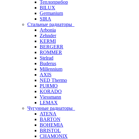
Теплоприбор
BILUX
Germanium
SIRA
Стальные радиаторы
Arbonia
Zehnder
KERMI
BERGERR
ROMMER
Stelrad
Buderus
Millennium
AXIS
NED Thermo
PURMO
KORADO
Viessmann
LEMAX
Чугунные радиаторы
ATENA
BARTON
BOHEMIA
BRISTOL
CHAMONIX