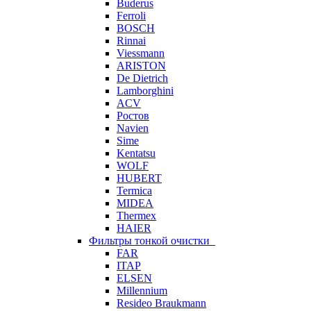
Buderus
Ferroli
BOSCH
Rinnai
Viessmann
ARISTON
De Dietrich
Lamborghini
ACV
Ростов
Navien
Sime
Kentatsu
WOLF
HUBERT
Termica
MIDEA
Thermex
HAIER
Фильтры тонкой очистки
FAR
ITAP
ELSEN
Millennium
Resideo Braukmann