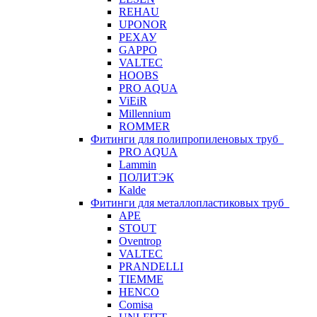
REHAU
UPONOR
РЕХАУ
GAPPO
VALTEC
HOOBS
PRO AQUA
ViEiR
Millennium
ROMMER
Фитинги для полипропиленовых труб
PRO AQUA
Lammin
ПОЛИТЭК
Kalde
Фитинги для металлопластиковых труб
APE
STOUT
Oventrop
VALTEC
PRANDELLI
TIEMME
HENCO
Comisa