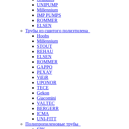
UNIPUMP
Millennium
IMP PUMPS
ROMMER
ELSEN
Трубы из сшитого полиэтилена
Hoobs
Millennium
STOUT
REHAU
ELSEN
ROMMER
GAPPO
РЕХАУ
ViEiR
UPONOR
TECE
Gekon
Giacomini
VALTEC
BERGERR
ICMA
UNI-FITT
Полипропиленовые трубы