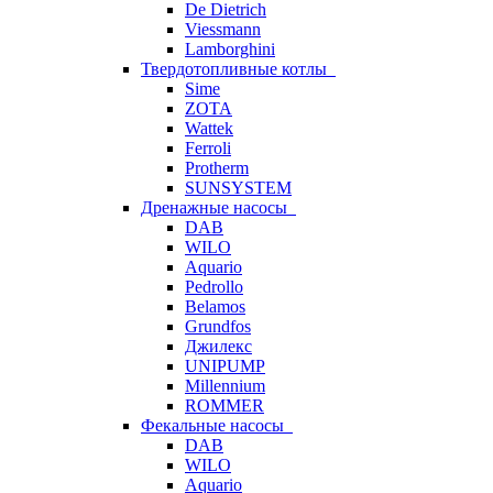
De Dietrich
Viessmann
Lamborghini
Твердотопливные котлы
Sime
ZOTA
Wattek
Ferroli
Protherm
SUNSYSTEM
Дренажные насосы
DAB
WILO
Aquario
Pedrollo
Belamos
Grundfos
Джилекс
UNIPUMP
Millennium
ROMMER
Фекальные насосы
DAB
WILO
Aquario