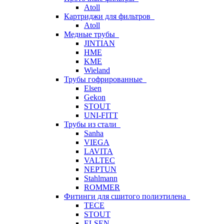
Atoll
Картриджи для фильтров
Atoll
Медные трубы
JINTIAN
HME
KME
Wieland
Трубы гофрированные
Elsen
Gekon
STOUT
UNI-FITT
Трубы из стали
Sanha
VIEGA
LAVITA
VALTEC
NEPTUN
Stahlmann
ROMMER
Фитинги для сшитого полиэтилена
TECE
STOUT
ELSEN