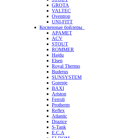
GROTA
VALTEC
Oventrop
UNI-FITT
Косвенные бойлеры
APAMET
ACV
STOUT
ROMMER
Hajdu
Elsen
Royal Thermo
Buderus
SUNSYSTEM
Gorenje
BAXI
Ariston
Ferroli
Protherm
Reflex
Atlantic
Drazice
S-Tank
E.C.A