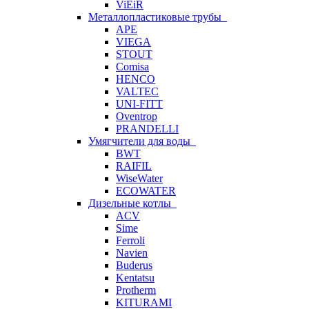
ViEiR
Металлопластиковые трубы
APE
VIEGA
STOUT
Comisa
HENCO
VALTEC
UNI-FITT
Oventrop
PRANDELLI
Умягчители для воды
BWT
RAIFIL
WiseWater
ECOWATER
Дизельные котлы
ACV
Sime
Ferroli
Navien
Buderus
Kentatsu
Protherm
KITURAMI