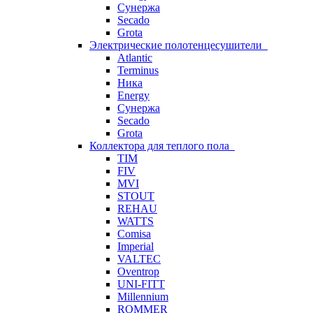
Сунержа
Secado
Grota
Электрические полотенцесушители
Atlantic
Terminus
Ника
Energy
Сунержа
Secado
Grota
Коллектора для теплого пола
TIM
FIV
MVI
STOUT
REHAU
WATTS
Comisa
Imperial
VALTEC
Oventrop
UNI-FITT
Millennium
ROMMER