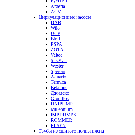
РусНИТ
Arderia
ACV
Циркуляционные насосы
DAB
Wilo
UCP
Biral
ESPA
ZOTA
Valtec
STOUT
Wester
Speroni
Aquario
Termica
Belamos
Джилекс
Grundfos
UNIPUMP
Millennium
IMP PUMPS
ROMMER
ELSEN
Трубы из сшитого полиэтилена