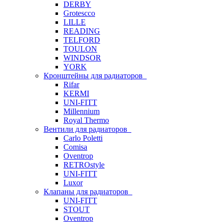
DERBY
Grotescco
LILLE
READING
TELFORD
TOULON
WINDSOR
YORK
Кронштейны для радиаторов
Rifar
KERMI
UNI-FITT
Millennium
Royal Thermo
Вентили для радиаторов
Carlo Poletti
Comisa
Oventrop
RETROstyle
UNI-FITT
Luxor
Клапаны для радиаторов
UNI-FITT
STOUT
Oventrop