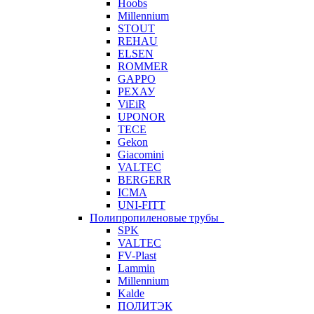
Hoobs
Millennium
STOUT
REHAU
ELSEN
ROMMER
GAPPO
РЕХАУ
ViEiR
UPONOR
TECE
Gekon
Giacomini
VALTEC
BERGERR
ICMA
UNI-FITT
Полипропиленовые трубы
SPK
VALTEC
FV-Plast
Lammin
Millennium
Kalde
ПОЛИТЭК