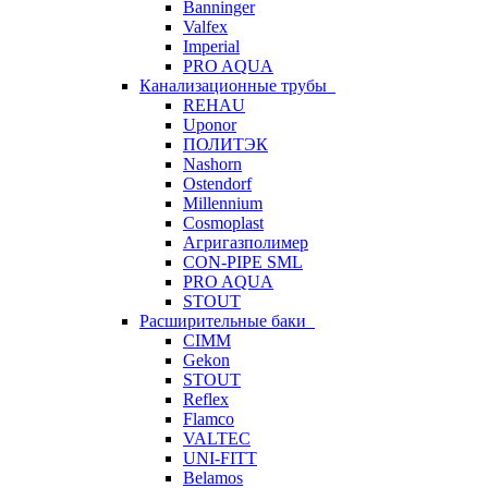
Banninger
Valfex
Imperial
PRO AQUA
Канализационные трубы
REHAU
Uponor
ПОЛИТЭК
Nashorn
Ostendorf
Millennium
Cosmoplast
Агригазполимер
CON-PIPE SML
PRO AQUA
STOUT
Расширительные баки
CIMM
Gekon
STOUT
Reflex
Flamco
VALTEC
UNI-FITT
Belamos