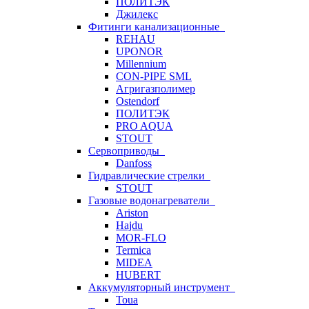
ПОЛИТЭК
Джилекс
Фитинги канализационные
REHAU
UPONOR
Millennium
CON-PIPE SML
Агригазполимер
Ostendorf
ПОЛИТЭК
PRO AQUA
STOUT
Сервоприводы
Danfoss
Гидравлические стрелки
STOUT
Газовые водонагреватели
Ariston
Hajdu
MOR-FLO
Termica
MIDEA
HUBERT
Аккумуляторный инструмент
Toua