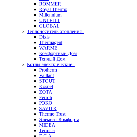
ROMMER
Royal Thermo
Millennium
UNI-FITT
GLOBAL
Теплоноситель отопления
Dixis
Thermagent
WARME
Комфортный Дом
Теплый Дом
Котлы электрические
Protherm
Vaillant
STOUT
Kospel
ZOTA
Ferroli
РЭКО
SAVITR
Thermo Trust
Элемент Комфорта
MIDEA
Termica
E.C.A