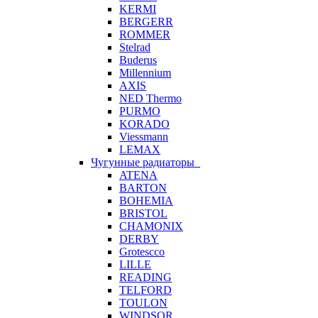
KERMI
BERGERR
ROMMER
Stelrad
Buderus
Millennium
AXIS
NED Thermo
PURMO
KORADO
Viessmann
LEMAX
Чугунные радиаторы
ATENA
BARTON
BOHEMIA
BRISTOL
CHAMONIX
DERBY
Grotescco
LILLE
READING
TELFORD
TOULON
WINDSOR