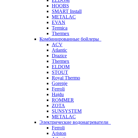
ELDOM
HOOBS
SMART Install
METALAC
EVAN
Termica
Thermex
Комбинированные бойлеры
ACV
Atlantic
Drazice
Thermex
ELDOM
STOUT
Royal Thermo
Gorenje
Ferroli
Hajdu
ROMMER
ZOTA
SUNSYSTEM
METALAC
Электрические водонагреватели
Ferroli
Ariston