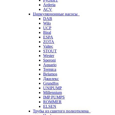
РусНИТ
Arderia
ACV
Циркуляционные насосы
DAB
Wilo
UCP
Biral
ESPA
ZOTA
Valtec
STOUT
Wester
Speroni
Aquario
Termica
Belamos
Джилекс
Grundfos
UNIPUMP
Millennium
IMP PUMPS
ROMMER
ELSEN
Трубы из сшитого полиэтилена