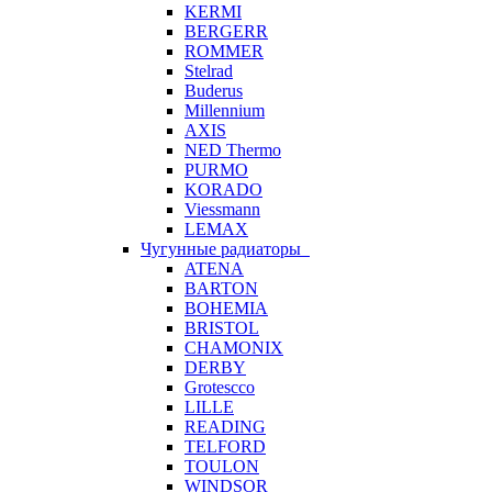
KERMI
BERGERR
ROMMER
Stelrad
Buderus
Millennium
AXIS
NED Thermo
PURMO
KORADO
Viessmann
LEMAX
Чугунные радиаторы
ATENA
BARTON
BOHEMIA
BRISTOL
CHAMONIX
DERBY
Grotescco
LILLE
READING
TELFORD
TOULON
WINDSOR