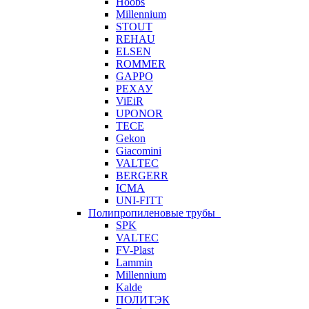
Hoobs
Millennium
STOUT
REHAU
ELSEN
ROMMER
GAPPO
РЕХАУ
ViEiR
UPONOR
TECE
Gekon
Giacomini
VALTEC
BERGERR
ICMA
UNI-FITT
Полипропиленовые трубы
SPK
VALTEC
FV-Plast
Lammin
Millennium
Kalde
ПОЛИТЭК