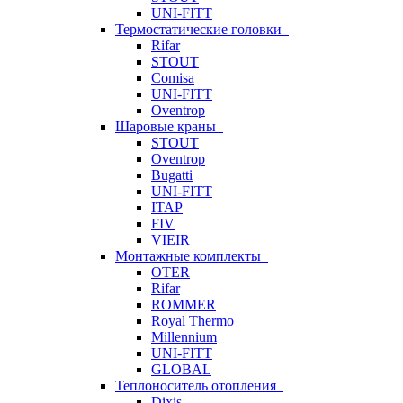
UNI-FITT
Термостатические головки
Rifar
STOUT
Comisa
UNI-FITT
Oventrop
Шаровые краны
STOUT
Oventrop
Bugatti
UNI-FITT
ITAP
FIV
VIEIR
Монтажные комплекты
OTER
Rifar
ROMMER
Royal Thermo
Millennium
UNI-FITT
GLOBAL
Теплоноситель отопления
Dixis