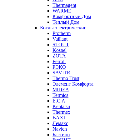
Thermagent
WARME
Комфортный Дом
Теплый Дом
Котлы электрические
Protherm
Vaillant
STOUT
Kospel
ZOTA
Ferroli
РЭКО
SAVITR
Thermo Trust
Элемент Комфорта
MIDEA
Termica
E.C.A
Kentatsu
Thermex
BAXI
Лемакс
Navien
Бастион