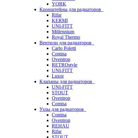
YORK
Кронштейны для радиаторов
Rifar
KERMI
UNI-FITT
Millennium
Royal Thermo
Вентили для радиаторов
Carlo Poletti
Comisa
Oventrop
RETROstyle
UNI-FITT
Luxor
Клапаны для радиаторов
UNI-FITT
STOUT
Oventrop
Comisa
Узлы для радиаторов
Comisa
Oventrop
REHAU
Rifar
STOUT