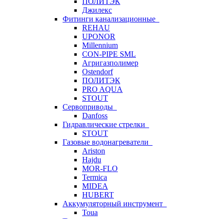
ПОЛИТЭК
Джилекс
Фитинги канализационные
REHAU
UPONOR
Millennium
CON-PIPE SML
Агригазполимер
Ostendorf
ПОЛИТЭК
PRO AQUA
STOUT
Сервоприводы
Danfoss
Гидравлические стрелки
STOUT
Газовые водонагреватели
Ariston
Hajdu
MOR-FLO
Termica
MIDEA
HUBERT
Аккумуляторный инструмент
Toua