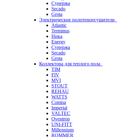
Сунержа
Secado
Grota
Электрические полотенцесушители
Atlantic
Terminus
Ника
Energy
Сунержа
Secado
Grota
Коллектора для теплого пола
TIM
FIV
MVI
STOUT
REHAU
WATTS
Comisa
Imperial
VALTEC
Oventrop
UNI-FITT
Millennium
ROMMER