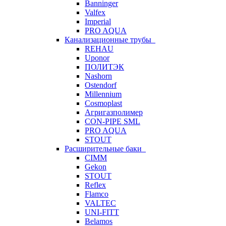
Banninger
Valfex
Imperial
PRO AQUA
Канализационные трубы
REHAU
Uponor
ПОЛИТЭК
Nashorn
Ostendorf
Millennium
Cosmoplast
Агригазполимер
CON-PIPE SML
PRO AQUA
STOUT
Расширительные баки
CIMM
Gekon
STOUT
Reflex
Flamco
VALTEC
UNI-FITT
Belamos