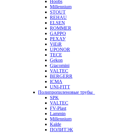
Hoobs
Millennium
STOUT
REHAU
ELSEN
ROMMER
GAPPO
РЕХАУ
ViEiR
UPONOR
TECE
Gekon
Giacomini
VALTEC
BERGERR
ICMA
UNI-FITT
Полипропиленовые трубы
SPK
VALTEC
FV-Plast
Lammin
Millennium
Kalde
ПОЛИТЭК