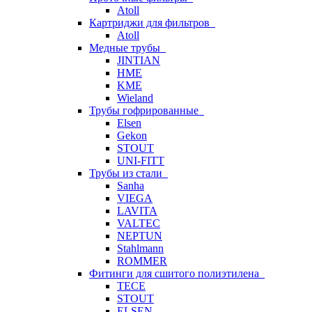
Atoll
Картриджи для фильтров
Atoll
Медные трубы
JINTIAN
HME
KME
Wieland
Трубы гофрированные
Elsen
Gekon
STOUT
UNI-FITT
Трубы из стали
Sanha
VIEGA
LAVITA
VALTEC
NEPTUN
Stahlmann
ROMMER
Фитинги для сшитого полиэтилена
TECE
STOUT
ELSEN