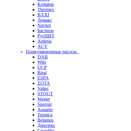
Kentatsu
Thermex
BAXI
Лемакс
Navien
Бастион
РусНИТ
Arderia
ACV
Циркуляционные насосы
DAB
Wilo
UCP
Biral
ESPA
ZOTA
Valtec
STOUT
Wester
Speroni
Aquario
Termica
Belamos
Джилекс
Grundfos