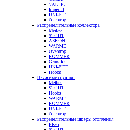
VALTEC
Imperial
UNI-FITT
Oventrop
Распределительные коллектора
Meibes
STOUT
ASKON
WARME
Oventrop
ROMMER
Grundfos
UNI-FITT
Hoobs
Насосные группы
Meibes
STOUT
Hoobs
WARME
ROMMER
UNI-FITT
Oventrop
Распределительные шкафы отопления
Elsen
STOUT