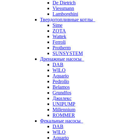
De Dietrich
Viessmann
Lamborghini
Твердотопливные котлы
Sime
ZOTA
Wattek
Ferroli
Protherm
SUNSYSTEM
Дренажные насосы
DAB
WILO
Aquario
Pedrollo
Belamos
Grundfos
Джилекс
UNIPUMP
Millennium
ROMMER
Фекальные насосы
DAB
WILO
Aquario