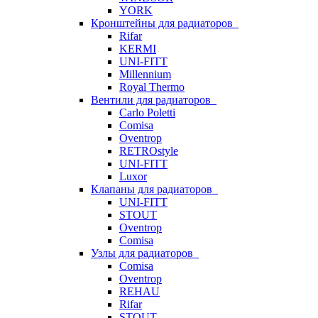
YORK
Кронштейны для радиаторов
Rifar
KERMI
UNI-FITT
Millennium
Royal Thermo
Вентили для радиаторов
Carlo Poletti
Comisa
Oventrop
RETROstyle
UNI-FITT
Luxor
Клапаны для радиаторов
UNI-FITT
STOUT
Oventrop
Comisa
Узлы для радиаторов
Comisa
Oventrop
REHAU
Rifar
STOUT