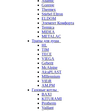
Atlantic
Gorenje
Thermex
Stiebel Eltron
ELDOM
Элемент Комфорта
Termica
MIDEA
METALAC
Трапы для душа
HL
TIM
TECE
VIEGA
Geberit
McAlpine
AlcaPLAST
MIllennium
ViEiR
AM.PM
Газовые котлы
BAXI
KITURAMI
Protherm
Vaillant