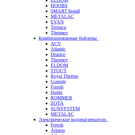
ELDOM
HOOBS
SMART Install
METALAC
EVAN
Termica
Thermex
Комбинированные бойлеры
ACV
Atlantic
Drazice
Thermex
ELDOM
STOUT
Royal Thermo
Gorenje
Ferroli
Hajdu
ROMMER
ZOTA
SUNSYSTEM
METALAC
Электрические водонагреватели
Ferroli
Ariston