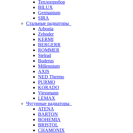
Теплоприбор
BILUX
Germanium
SIRA
Стальные радиаторы
Arbonia
Zehnder
KERMI
BERGERR
ROMMER
Stelrad
Buderus
Millennium
AXIS
NED Thermo
PURMO
KORADO
Viessmann
LEMAX
Чугунные радиаторы
ATENA
BARTON
BOHEMIA
BRISTOL
CHAMONIX