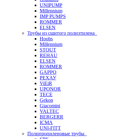
UNIPUMP
Millennium
IMP PUMPS
ROMMER
ELSEN
Трубы из сшитого полиэтилена
Hoobs
Millennium
STOUT
REHAU
ELSEN
ROMMER
GAPPO
РЕХАУ
ViEiR
UPONOR
TECE
Gekon
Giacomini
VALTEC
BERGERR
ICMA
UNI-FITT
Полипропиленовые трубы