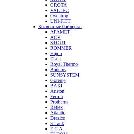
GROTA
VALTEC
Oventrop
UNI-FITT
Косвенные бойлеры
APAMET
ACV
STOUT
ROMMER
Hajdu
Elsen
Royal Thermo
Buderus
SUNSYSTEM
Gorenje
BAXI
Ariston
Ferroli
Protherm
Reflex
Atlantic
Drazice
S-Tank
E.C.A