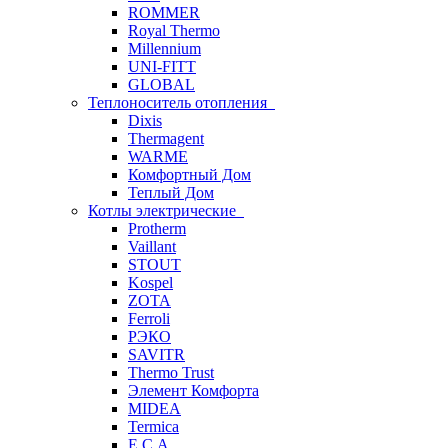
ROMMER
Royal Thermo
Millennium
UNI-FITT
GLOBAL
Теплоноситель отопления
Dixis
Thermagent
WARME
Комфортный Дом
Теплый Дом
Котлы электрические
Protherm
Vaillant
STOUT
Kospel
ZOTA
Ferroli
РЭКО
SAVITR
Thermo Trust
Элемент Комфорта
MIDEA
Termica
E.C.A