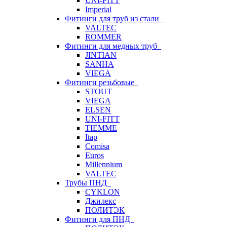
UNI-FITT
Imperial
Фитинги для труб из стали
VALTEC
ROMMER
Фитинги для медных труб
JINTIAN
SANHA
VIEGA
Фитинги резьбовые
STOUT
VIEGA
ELSEN
UNI-FITT
TIEMME
Itap
Comisa
Euros
Millennium
VALTEC
Трубы ПНД
CYKLON
Джилекс
ПОЛИТЭК
Фитинги для ПНД