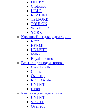
DERBY
Grotescco
LILLE
READING
TELFORD
TOULON
WINDSOR
YORK
Кронштейны для радиаторов
Rifar
KERMI
UNI-FITT
Millennium
Royal Thermo
Вентили для радиаторов
Carlo Poletti
Comisa
Oventrop
RETROstyle
UNI-FITT
Luxor
Клапаны для радиаторов
UNI-FITT
STOUT
Oventrop