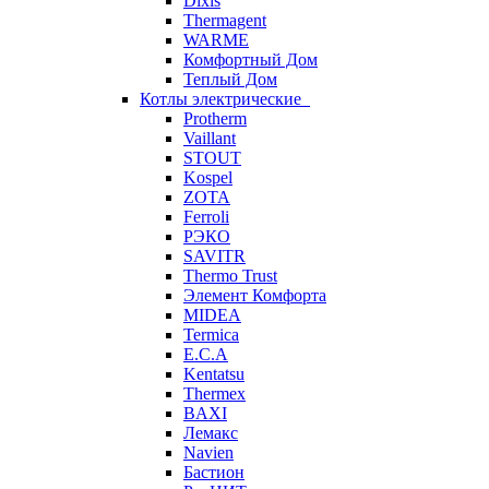
Dixis
Thermagent
WARME
Комфортный Дом
Теплый Дом
Котлы электрические
Protherm
Vaillant
STOUT
Kospel
ZOTA
Ferroli
РЭКО
SAVITR
Thermo Trust
Элемент Комфорта
MIDEA
Termica
E.C.A
Kentatsu
Thermex
BAXI
Лемакс
Navien
Бастион