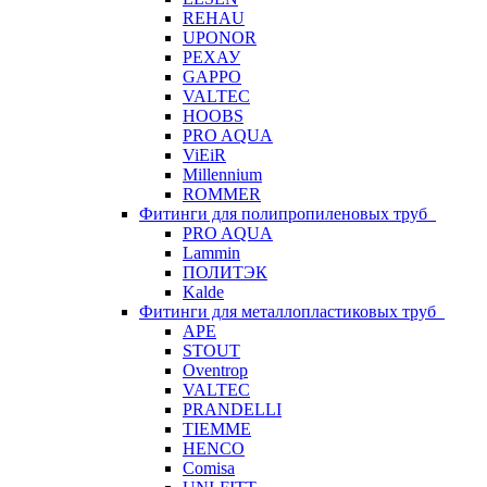
REHAU
UPONOR
РЕХАУ
GAPPO
VALTEC
HOOBS
PRO AQUA
ViEiR
Millennium
ROMMER
Фитинги для полипропиленовых труб
PRO AQUA
Lammin
ПОЛИТЭК
Kalde
Фитинги для металлопластиковых труб
APE
STOUT
Oventrop
VALTEC
PRANDELLI
TIEMME
HENCO
Comisa