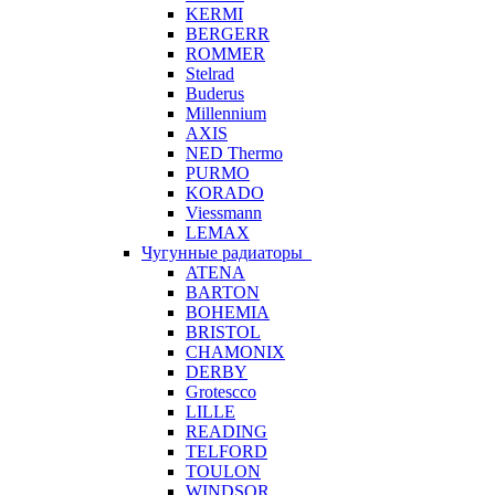
KERMI
BERGERR
ROMMER
Stelrad
Buderus
Millennium
AXIS
NED Thermo
PURMO
KORADO
Viessmann
LEMAX
Чугунные радиаторы
ATENA
BARTON
BOHEMIA
BRISTOL
CHAMONIX
DERBY
Grotescco
LILLE
READING
TELFORD
TOULON
WINDSOR