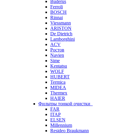
Buderus
Ferroli
BOSCH
Rinnai
Viessmann
ARISTON
De Dietrich
Lamborghini
ACV
Ростов
Navien
Sime
Kentatsu
WOLF
HUBERT
Termica
MIDEA
Thermex
HAIER
Фильтры тонкой очистки
FAR
ITAP
ELSEN
Millennium
Resideo Braukmann