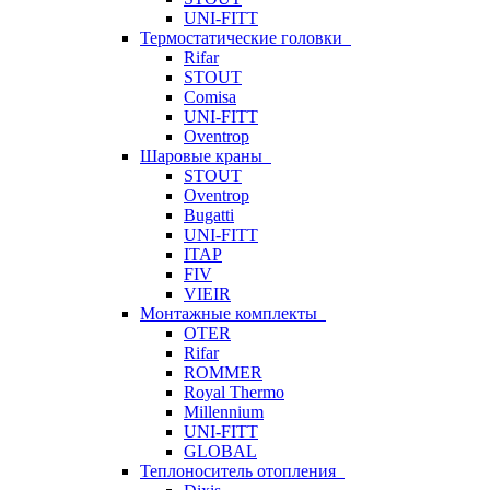
UNI-FITT
Термостатические головки
Rifar
STOUT
Comisa
UNI-FITT
Oventrop
Шаровые краны
STOUT
Oventrop
Bugatti
UNI-FITT
ITAP
FIV
VIEIR
Монтажные комплекты
OTER
Rifar
ROMMER
Royal Thermo
Millennium
UNI-FITT
GLOBAL
Теплоноситель отопления