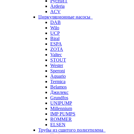
РусНИТ
Arderia
ACV
Циркуляционные насосы
DAB
Wilo
UCP
Biral
ESPA
ZOTA
Valtec
STOUT
Wester
Speroni
Aquario
Termica
Belamos
Джилекс
Grundfos
UNIPUMP
Millennium
IMP PUMPS
ROMMER
ELSEN
Трубы из сшитого полиэтилена