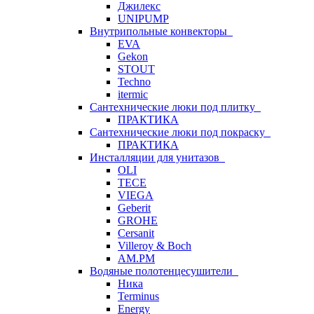
Джилекс
UNIPUMP
Внутрипольные конвекторы
EVA
Gekon
STOUT
Techno
itermic
Сантехнические люки под плитку
ПРАКТИКА
Сантехнические люки под покраску
ПРАКТИКА
Инсталляции для унитазов
OLI
TECE
VIEGA
Geberit
GROHE
Cersanit
Villeroy & Boch
AM.PM
Водяные полотенцесушители
Ника
Terminus
Energy