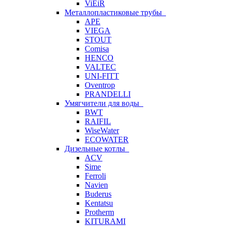
ViEiR
Металлопластиковые трубы
APE
VIEGA
STOUT
Comisa
HENCO
VALTEC
UNI-FITT
Oventrop
PRANDELLI
Умягчители для воды
BWT
RAIFIL
WiseWater
ECOWATER
Дизельные котлы
ACV
Sime
Ferroli
Navien
Buderus
Kentatsu
Protherm
KITURAMI