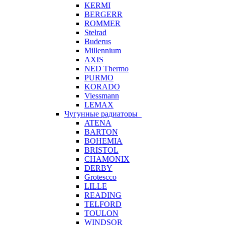
KERMI
BERGERR
ROMMER
Stelrad
Buderus
Millennium
AXIS
NED Thermo
PURMO
KORADO
Viessmann
LEMAX
Чугунные радиаторы
ATENA
BARTON
BOHEMIA
BRISTOL
CHAMONIX
DERBY
Grotescco
LILLE
READING
TELFORD
TOULON
WINDSOR