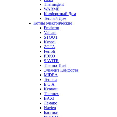
Thermagent
WARME
Комфортный Дом
Теплый Дом
Котлы электрические
Protherm
Vaillant
STOUT
Kospel
ZOTA
Ferroli
РЭКО
SAVITR
Thermo Trust
Элемент Комфорта
MIDEA
Termica
E.C.A
Kentatsu
Thermex
BAXI
Лемакс
Navien
Бастион