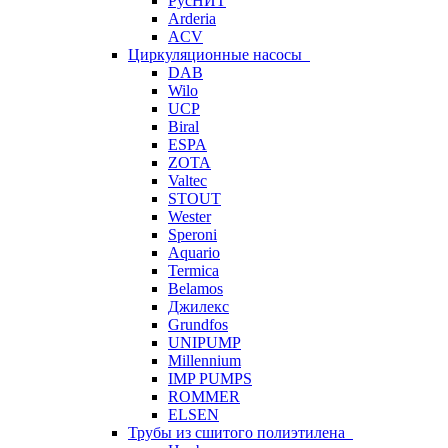
РусНИТ
Arderia
ACV
Циркуляционные насосы
DAB
Wilo
UCP
Biral
ESPA
ZOTA
Valtec
STOUT
Wester
Speroni
Aquario
Termica
Belamos
Джилекс
Grundfos
UNIPUMP
Millennium
IMP PUMPS
ROMMER
ELSEN
Трубы из сшитого полиэтилена