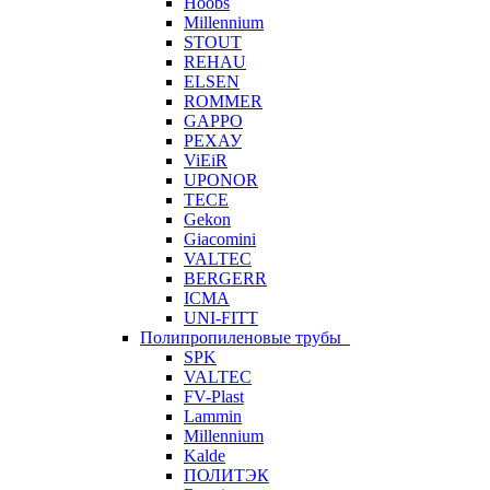
Hoobs
Millennium
STOUT
REHAU
ELSEN
ROMMER
GAPPO
РЕХАУ
ViEiR
UPONOR
TECE
Gekon
Giacomini
VALTEC
BERGERR
ICMA
UNI-FITT
Полипропиленовые трубы
SPK
VALTEC
FV-Plast
Lammin
Millennium
Kalde
ПОЛИТЭК