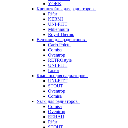
YORK
Кронштейны для радиаторов
Rifar
KERMI
UNI-FITT
Millennium
Royal Thermo
Вентили для радиаторов
Carlo Poletti
Comisa
Oventrop
RETROstyle
UNI-FITT
Luxor
Клапаны для радиаторов
UNI-FITT
STOUT
Oventrop
Comisa
Узлы для радиаторов
Comisa
Oventrop
REHAU
Rifar
STOUT