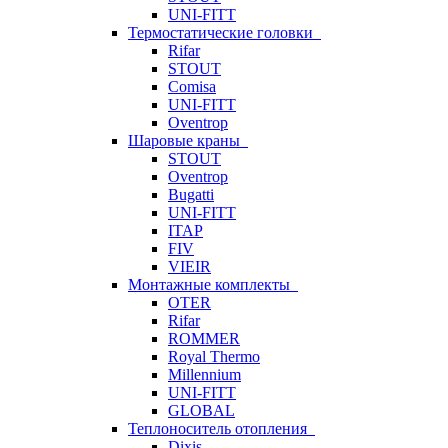
UNI-FITT
Термостатические головки
Rifar
STOUT
Comisa
UNI-FITT
Oventrop
Шаровые краны
STOUT
Oventrop
Bugatti
UNI-FITT
ITAP
FIV
VIEIR
Монтажные комплекты
OTER
Rifar
ROMMER
Royal Thermo
Millennium
UNI-FITT
GLOBAL
Теплоноситель отопления
Dixis