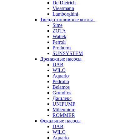
De Dietrich
Viessmann
Lamborghini
Твердотопливные котлы
Sime
ZOTA
Wattek
Ferroli
Protherm
SUNSYSTEM
Дренажные насосы
DAB
WILO
Aquario
Pedrollo
Belamos
Grundfos
Джилекс
UNIPUMP
Millennium
ROMMER
Фекальные насосы
DAB
WILO
Aquario