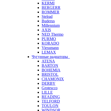
KERMI
BERGERR
ROMMER
Stelrad
Buderus
Millennium
AXIS
NED Thermo
PURMO
KORADO
Viessmann
LEMAX
Чугунные радиаторы
ATENA
BARTON
BOHEMIA
BRISTOL
CHAMONIX
DERBY
Grotescco
LILLE
READING
TELFORD
TOULON
WINDSOR