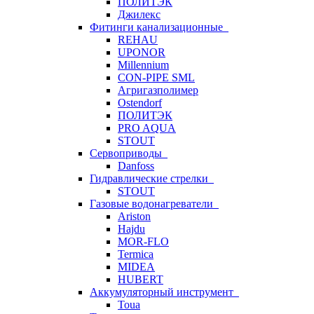
ПОЛИТЭК
Джилекс
Фитинги канализационные
REHAU
UPONOR
Millennium
CON-PIPE SML
Агригазполимер
Ostendorf
ПОЛИТЭК
PRO AQUA
STOUT
Сервоприводы
Danfoss
Гидравлические стрелки
STOUT
Газовые водонагреватели
Ariston
Hajdu
MOR-FLO
Termica
MIDEA
HUBERT
Аккумуляторный инструмент
Toua