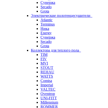
Сунержа
Secado
Grota
Электрические полотенцесушители
Atlantic
Terminus
Ника
Energy
Сунержа
Secado
Grota
Коллектора для теплого пола
TIM
FIV
MVI
STOUT
REHAU
WATTS
Comisa
Imperial
VALTEC
Oventrop
UNI-FITT
Millennium
ROMMER