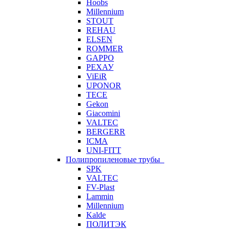
Hoobs
Millennium
STOUT
REHAU
ELSEN
ROMMER
GAPPO
РЕХАУ
ViEiR
UPONOR
TECE
Gekon
Giacomini
VALTEC
BERGERR
ICMA
UNI-FITT
Полипропиленовые трубы
SPK
VALTEC
FV-Plast
Lammin
Millennium
Kalde
ПОЛИТЭК