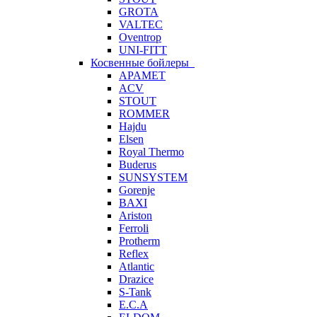
GROTA
VALTEC
Oventrop
UNI-FITT
Косвенные бойлеры
APAMET
ACV
STOUT
ROMMER
Hajdu
Elsen
Royal Thermo
Buderus
SUNSYSTEM
Gorenje
BAXI
Ariston
Ferroli
Protherm
Reflex
Atlantic
Drazice
S-Tank
E.C.A