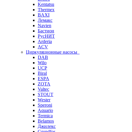
Kentatsu
Thermex
BAXI
Лемакс
Navien
Бастион
РусНИТ
Arderia
ACV
Циркуляционные насосы
DAB
Wilo
UCP
Biral
ESPA
ZOTA
Valtec
STOUT
Wester
Speroni
Aquario
Termica
Belamos
Джилекс
Grundfos