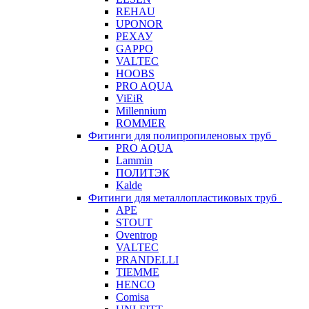
REHAU
UPONOR
РЕХАУ
GAPPO
VALTEC
HOOBS
PRO AQUA
ViEiR
Millennium
ROMMER
Фитинги для полипропиленовых труб
PRO AQUA
Lammin
ПОЛИТЭК
Kalde
Фитинги для металлопластиковых труб
APE
STOUT
Oventrop
VALTEC
PRANDELLI
TIEMME
HENCO
Comisa