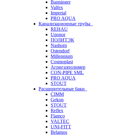
Banninger
Valfex
Imperial
PRO AQUA
Канализационные трубы
REHAU
Uponor
ПОЛИТЭК
Nashorn
Ostendorf
Millennium
Cosmoplast
Агригазполимер
CON-PIPE SML
PRO AQUA
STOUT
Расширительные баки
CIMM
Gekon
STOUT
Reflex
Flamco
VALTEC
UNI-FITT
Belamos