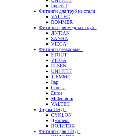
UNI-FITT
Imperial
Фитинги для труб из стали
VALTEC
ROMMER
Фитинги для медных труб
JINTIAN
SANHA
VIEGA
Фитинги резьбовые
STOUT
VIEGA
ELSEN
UNI-FITT
TIEMME
Itap
Comisa
Euros
Millennium
VALTEC
Трубы ПНД
CYKLON
Джилекс
ПОЛИТЭК
Фитинги для ПНД