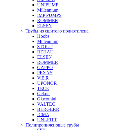
UNIPUMP
Millennium
IMP PUMPS
ROMMER
ELSEN
Трубы из сшитого полиэтилена
Hoobs
Millennium
STOUT
REHAU
ELSEN
ROMMER
GAPPO
РЕХАУ
ViEiR
UPONOR
TECE
Gekon
Giacomini
VALTEC
BERGERR
ICMA
UNI-FITT
Полипропиленовые трубы