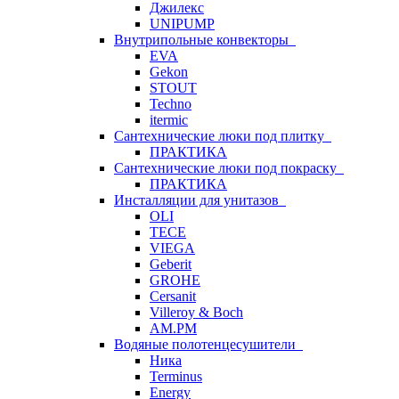
Джилекс
UNIPUMP
Внутрипольные конвекторы
EVA
Gekon
STOUT
Techno
itermic
Сантехнические люки под плитку
ПРАКТИКА
Сантехнические люки под покраску
ПРАКТИКА
Инсталляции для унитазов
OLI
TECE
VIEGA
Geberit
GROHE
Cersanit
Villeroy & Boch
AM.PM
Водяные полотенцесушители
Ника
Terminus
Energy