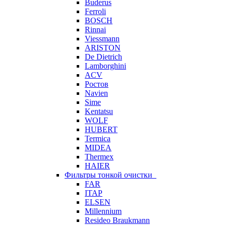
Buderus
Ferroli
BOSCH
Rinnai
Viessmann
ARISTON
De Dietrich
Lamborghini
ACV
Ростов
Navien
Sime
Kentatsu
WOLF
HUBERT
Termica
MIDEA
Thermex
HAIER
Фильтры тонкой очистки
FAR
ITAP
ELSEN
Millennium
Resideo Braukmann