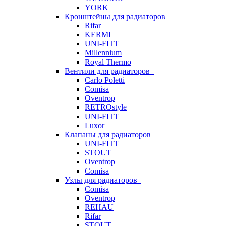
YORK
Кронштейны для радиаторов
Rifar
KERMI
UNI-FITT
Millennium
Royal Thermo
Вентили для радиаторов
Carlo Poletti
Comisa
Oventrop
RETROstyle
UNI-FITT
Luxor
Клапаны для радиаторов
UNI-FITT
STOUT
Oventrop
Comisa
Узлы для радиаторов
Comisa
Oventrop
REHAU
Rifar
STOUT