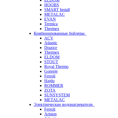
ELDOM
HOOBS
SMART Install
METALAC
EVAN
Termica
Thermex
Комбинированные бойлеры
ACV
Atlantic
Drazice
Thermex
ELDOM
STOUT
Royal Thermo
Gorenje
Ferroli
Hajdu
ROMMER
ZOTA
SUNSYSTEM
METALAC
Электрические водонагреватели
Ferroli
Ariston