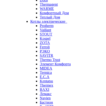
Dixis
Thermagent
WARME
Комфортный Дом
Теплый Дом
Котлы электрические
Protherm
Vaillant
STOUT
Kospel
ZOTA
Ferroli
РЭКО
SAVITR
Thermo Trust
Элемент Комфорта
MIDEA
Termica
E.C.A
Kentatsu
Thermex
BAXI
Лемакс
Navien
Бастион