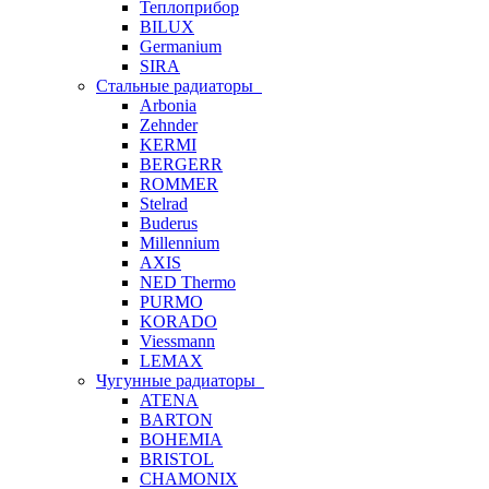
Теплоприбор
BILUX
Germanium
SIRA
Стальные радиаторы
Arbonia
Zehnder
KERMI
BERGERR
ROMMER
Stelrad
Buderus
Millennium
AXIS
NED Thermo
PURMO
KORADO
Viessmann
LEMAX
Чугунные радиаторы
ATENA
BARTON
BOHEMIA
BRISTOL
CHAMONIX