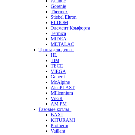
Atlantic
Gorenje
Thermex
Stiebel Eltron
ELDOM
Элемент Комфорта
Termica
MIDEA
METALAC
Трапы для душа
HL
TIM
TECE
VIEGA
Geberit
McAlpine
AlcaPLAST
MIllennium
ViEiR
AM.PM
Газовые котлы
BAXI
KITURAMI
Protherm
Vaillant