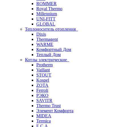
ROMMER
Royal Thermo
Millennium
UNI-FITT
GLOBAL
Теплоноситель отопления
Dixis
Thermagent
WARME
Комфортный Дом
Теплый Дом
Котлы электрические
Protherm
Vaillant
STOUT
Kospel
ZOTA
Ferroli
РЭКО
SAVITR
Thermo Trust
Элемент Комфорта
MIDEA
Termica
E.C.A