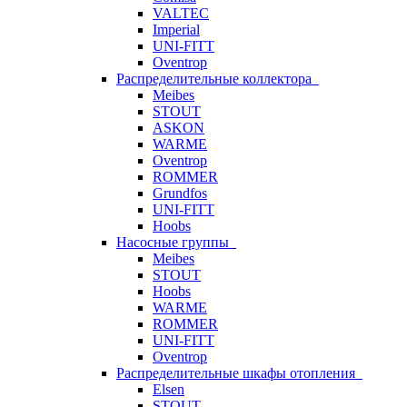
VALTEC
Imperial
UNI-FITT
Oventrop
Распределительные коллектора
Meibes
STOUT
ASKON
WARME
Oventrop
ROMMER
Grundfos
UNI-FITT
Hoobs
Насосные группы
Meibes
STOUT
Hoobs
WARME
ROMMER
UNI-FITT
Oventrop
Распределительные шкафы отопления
Elsen
STOUT