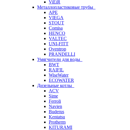
ViEiR
Металлопластиковые трубы
APE
VIEGA
STOUT
Comisa
HENCO
VALTEC
UNI-FITT
Oventrop
PRANDELLI
Умягчители для воды
BWT
RAIFIL
WiseWater
ECOWATER
Дизельные котлы
ACV
Sime
Ferroli
Navien
Buderus
Kentatsu
Protherm
KITURAMI