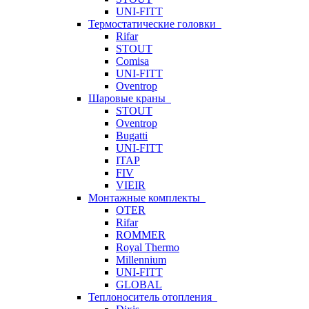
UNI-FITT
Термостатические головки
Rifar
STOUT
Comisa
UNI-FITT
Oventrop
Шаровые краны
STOUT
Oventrop
Bugatti
UNI-FITT
ITAP
FIV
VIEIR
Монтажные комплекты
OTER
Rifar
ROMMER
Royal Thermo
Millennium
UNI-FITT
GLOBAL
Теплоноситель отопления