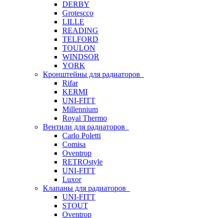
DERBY
Grotescco
LILLE
READING
TELFORD
TOULON
WINDSOR
YORK
Кронштейны для радиаторов
Rifar
KERMI
UNI-FITT
Millennium
Royal Thermo
Вентили для радиаторов
Carlo Poletti
Comisa
Oventrop
RETROstyle
UNI-FITT
Luxor
Клапаны для радиаторов
UNI-FITT
STOUT
Oventrop