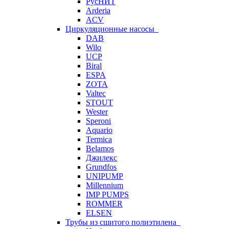
РусНИТ
Arderia
ACV
Циркуляционные насосы
DAB
Wilo
UCP
Biral
ESPA
ZOTA
Valtec
STOUT
Wester
Speroni
Aquario
Termica
Belamos
Джилекс
Grundfos
UNIPUMP
Millennium
IMP PUMPS
ROMMER
ELSEN
Трубы из сшитого полиэтилена