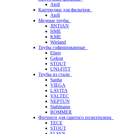
Atoll
Картриджи для фильтров
Atoll
Медные трубы
JINTIAN
HME
KME
Wieland
Трубы гофрированные
Elsen
Gekon
STOUT
UNI-FITT
Трубы из стали
Sanha
VIEGA
LAVITA
VALTEC
NEPTUN
Stahlmann
ROMMER
Фитинги для сшитого полиэтилена
TECE
STOUT
ELSEN