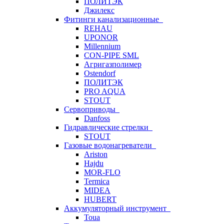
ПОЛИТЭК
Джилекс
Фитинги канализационные
REHAU
UPONOR
Millennium
CON-PIPE SML
Агригазполимер
Ostendorf
ПОЛИТЭК
PRO AQUA
STOUT
Сервоприводы
Danfoss
Гидравлические стрелки
STOUT
Газовые водонагреватели
Ariston
Hajdu
MOR-FLO
Termica
MIDEA
HUBERT
Аккумуляторный инструмент
Toua