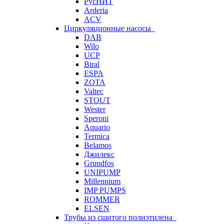
РусНИТ
Arderia
ACV
Циркуляционные насосы
DAB
Wilo
UCP
Biral
ESPA
ZOTA
Valtec
STOUT
Wester
Speroni
Aquario
Termica
Belamos
Джилекс
Grundfos
UNIPUMP
Millennium
IMP PUMPS
ROMMER
ELSEN
Трубы из сшитого полиэтилена