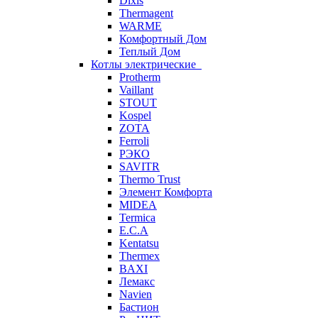
Dixis
Thermagent
WARME
Комфортный Дом
Теплый Дом
Котлы электрические
Protherm
Vaillant
STOUT
Kospel
ZOTA
Ferroli
РЭКО
SAVITR
Thermo Trust
Элемент Комфорта
MIDEA
Termica
E.C.A
Kentatsu
Thermex
BAXI
Лемакс
Navien
Бастион