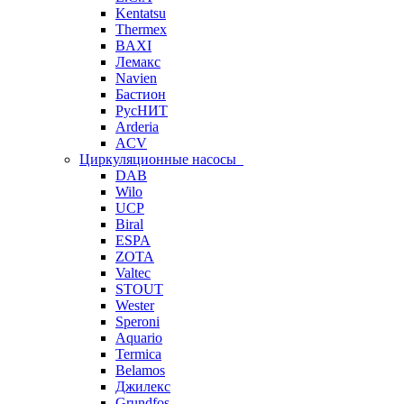
Kentatsu
Thermex
BAXI
Лемакс
Navien
Бастион
РусНИТ
Arderia
ACV
Циркуляционные насосы
DAB
Wilo
UCP
Biral
ESPA
ZOTA
Valtec
STOUT
Wester
Speroni
Aquario
Termica
Belamos
Джилекс
Grundfos