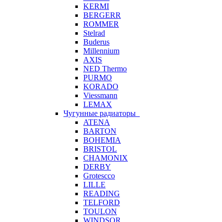
KERMI
BERGERR
ROMMER
Stelrad
Buderus
Millennium
AXIS
NED Thermo
PURMO
KORADO
Viessmann
LEMAX
Чугунные радиаторы
ATENA
BARTON
BOHEMIA
BRISTOL
CHAMONIX
DERBY
Grotescco
LILLE
READING
TELFORD
TOULON
WINDSOR