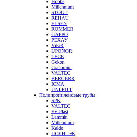
Hoobs
Millennium
STOUT
REHAU
ELSEN
ROMMER
GAPPO
РЕХАУ
ViEiR
UPONOR
TECE
Gekon
Giacomini
VALTEC
BERGERR
ICMA
UNI-FITT
Полипропиленовые трубы
SPK
VALTEC
FV-Plast
Lammin
Millennium
Kalde
ПОЛИТЭК