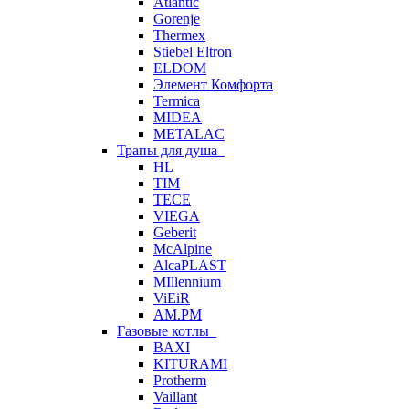
Atlantic
Gorenje
Thermex
Stiebel Eltron
ELDOM
Элемент Комфорта
Termica
MIDEA
METALAC
Трапы для душа
HL
TIM
TECE
VIEGA
Geberit
McAlpine
AlcaPLAST
MIllennium
ViEiR
AM.PM
Газовые котлы
BAXI
KITURAMI
Protherm
Vaillant