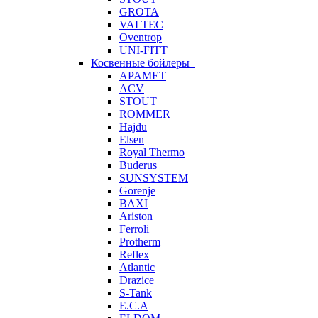
GROTA
VALTEC
Oventrop
UNI-FITT
Косвенные бойлеры
APAMET
ACV
STOUT
ROMMER
Hajdu
Elsen
Royal Thermo
Buderus
SUNSYSTEM
Gorenje
BAXI
Ariston
Ferroli
Protherm
Reflex
Atlantic
Drazice
S-Tank
E.C.A