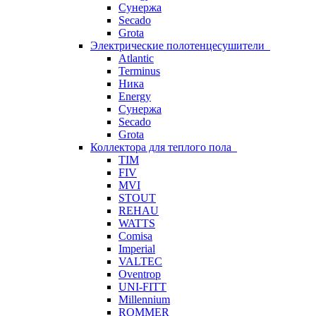
Сунержа
Secado
Grota
Электрические полотенцесушители
Atlantic
Terminus
Ника
Energy
Сунержа
Secado
Grota
Коллектора для теплого пола
TIM
FIV
MVI
STOUT
REHAU
WATTS
Comisa
Imperial
VALTEC
Oventrop
UNI-FITT
Millennium
ROMMER