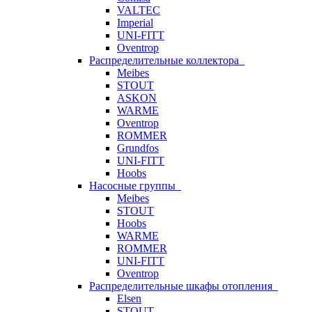
VALTEC
Imperial
UNI-FITT
Oventrop
Распределительные коллектора
Meibes
STOUT
ASKON
WARME
Oventrop
ROMMER
Grundfos
UNI-FITT
Hoobs
Насосные группы
Meibes
STOUT
Hoobs
WARME
ROMMER
UNI-FITT
Oventrop
Распределительные шкафы отопления
Elsen
STOUT