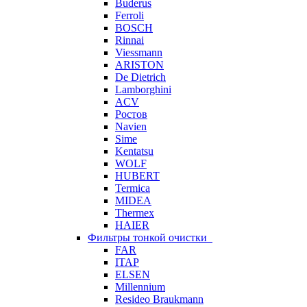
Buderus
Ferroli
BOSCH
Rinnai
Viessmann
ARISTON
De Dietrich
Lamborghini
ACV
Ростов
Navien
Sime
Kentatsu
WOLF
HUBERT
Termica
MIDEA
Thermex
HAIER
Фильтры тонкой очистки
FAR
ITAP
ELSEN
Millennium
Resideo Braukmann