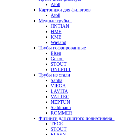
Atoll
Картриджи для фильтров
Atoll
Медные трубы
JINTIAN
HME
KME
Wieland
Трубы гофрированные
Elsen
Gekon
STOUT
UNI-FITT
Трубы из стали
Sanha
VIEGA
LAVITA
VALTEC
NEPTUN
Stahlmann
ROMMER
Фитинги для сшитого полиэтилена
TECE
STOUT
ELSEN