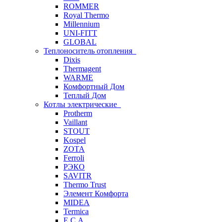
ROMMER
Royal Thermo
Millennium
UNI-FITT
GLOBAL
Теплоноситель отопления
Dixis
Thermagent
WARME
Комфортный Дом
Теплый Дом
Котлы электрические
Protherm
Vaillant
STOUT
Kospel
ZOTA
Ferroli
РЭКО
SAVITR
Thermo Trust
Элемент Комфорта
MIDEA
Termica
E.C.A