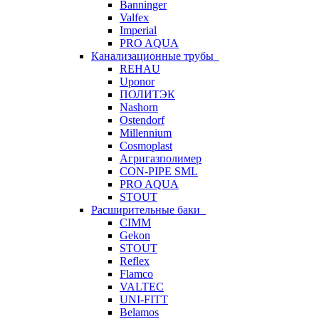
Banninger
Valfex
Imperial
PRO AQUA
Канализационные трубы
REHAU
Uponor
ПОЛИТЭК
Nashorn
Ostendorf
Millennium
Cosmoplast
Агригазполимер
CON-PIPE SML
PRO AQUA
STOUT
Расширительные баки
CIMM
Gekon
STOUT
Reflex
Flamco
VALTEC
UNI-FITT
Belamos