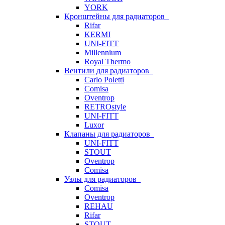
YORK
Кронштейны для радиаторов
Rifar
KERMI
UNI-FITT
Millennium
Royal Thermo
Вентили для радиаторов
Carlo Poletti
Comisa
Oventrop
RETROstyle
UNI-FITT
Luxor
Клапаны для радиаторов
UNI-FITT
STOUT
Oventrop
Comisa
Узлы для радиаторов
Comisa
Oventrop
REHAU
Rifar
STOUT