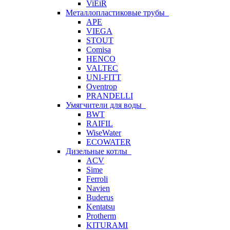
ViEiR
Металлопластиковые трубы
APE
VIEGA
STOUT
Comisa
HENCO
VALTEC
UNI-FITT
Oventrop
PRANDELLI
Умягчители для воды
BWT
RAIFIL
WiseWater
ECOWATER
Дизельные котлы
ACV
Sime
Ferroli
Navien
Buderus
Kentatsu
Protherm
KITURAMI