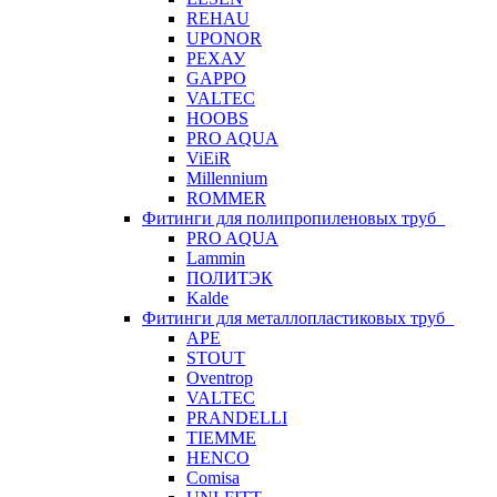
REHAU
UPONOR
РЕХАУ
GAPPO
VALTEC
HOOBS
PRO AQUA
ViEiR
Millennium
ROMMER
Фитинги для полипропиленовых труб
PRO AQUA
Lammin
ПОЛИТЭК
Kalde
Фитинги для металлопластиковых труб
APE
STOUT
Oventrop
VALTEC
PRANDELLI
TIEMME
HENCO
Comisa