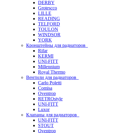
DERBY
Grotescco
LILLE
READING
TELFORD
TOULON
WINDSOR
YORK
Кронштейны для радиаторов
Rifar
KERMI
UNI-FITT
Millennium
Royal Thermo
Вентили для радиаторов
Carlo Poletti
Comisa
Oventrop
RETROstyle
UNI-FITT
Luxor
Клапаны для радиаторов
UNI-FITT
STOUT
Oventrop