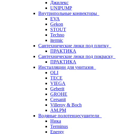
Джилекс
UNIPUMP
Внутрипольные конвекторы
EVA
Gekon
STOUT
Techno
itermic
Сантехнические люки под плитку
ПРАКТИКА
Сантехнические люки под покраску
ПРАКТИКА
Инсталляции для унитазов
OLI
TECE
VIEGA
Geberit
GROHE
Cersanit
Villeroy & Boch
AM.PM
Водяные полотенцесушители
Ника
Terminus
Energy