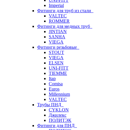
UNI-FITT
Imperial
Фитинги для труб из стали
VALTEC
ROMMER
Фитинги для медных труб
JINTIAN
SANHA
VIEGA
Фитинги резьбовые
STOUT
VIEGA
ELSEN
UNI-FITT
TIEMME
Itap
Comisa
Euros
Millennium
VALTEC
Трубы ПНД
CYKLON
Джилекс
ПОЛИТЭК
Фитинги для ПНД