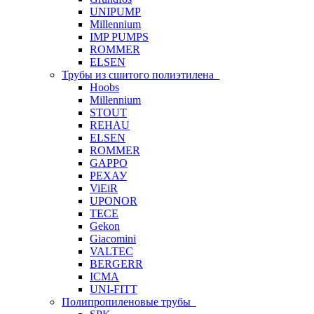
UNIPUMP
Millennium
IMP PUMPS
ROMMER
ELSEN
Трубы из сшитого полиэтилена
Hoobs
Millennium
STOUT
REHAU
ELSEN
ROMMER
GAPPO
РЕХАУ
ViEiR
UPONOR
TECE
Gekon
Giacomini
VALTEC
BERGERR
ICMA
UNI-FITT
Полипропиленовые трубы