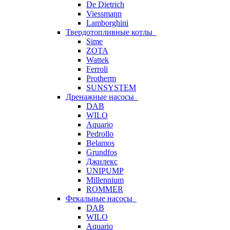
De Dietrich
Viessmann
Lamborghini
Твердотопливные котлы
Sime
ZOTA
Wattek
Ferroli
Protherm
SUNSYSTEM
Дренажные насосы
DAB
WILO
Aquario
Pedrollo
Belamos
Grundfos
Джилекс
UNIPUMP
Millennium
ROMMER
Фекальные насосы
DAB
WILO
Aquario