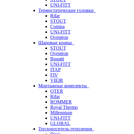
UNI-FITT
Термостатические головки
Rifar
STOUT
Comisa
UNI-FITT
Oventrop
Шаровые краны
STOUT
Oventrop
Bugatti
UNI-FITT
ITAP
FIV
VIEIR
Монтажные комплекты
OTER
Rifar
ROMMER
Royal Thermo
Millennium
UNI-FITT
GLOBAL
Теплоноситель отопления