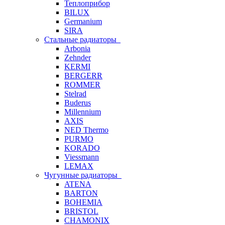
Теплоприбор
BILUX
Germanium
SIRA
Стальные радиаторы
Arbonia
Zehnder
KERMI
BERGERR
ROMMER
Stelrad
Buderus
Millennium
AXIS
NED Thermo
PURMO
KORADO
Viessmann
LEMAX
Чугунные радиаторы
ATENA
BARTON
BOHEMIA
BRISTOL
CHAMONIX