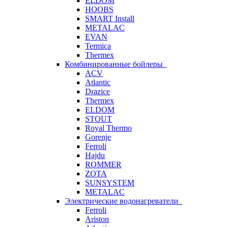
ELDOM
HOOBS
SMART Install
METALAC
EVAN
Termica
Thermex
Комбинированные бойлеры
ACV
Atlantic
Drazice
Thermex
ELDOM
STOUT
Royal Thermo
Gorenje
Ferroli
Hajdu
ROMMER
ZOTA
SUNSYSTEM
METALAC
Электрические водонагреватели
Ferroli
Ariston