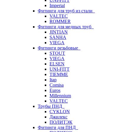
UNI-FITT
Imperial
Фитинги для труб из стали
VALTEC
ROMMER
Фитинги для медных труб
JINTIAN
SANHA
VIEGA
Фитинги резьбовые
STOUT
VIEGA
ELSEN
UNI-FITT
TIEMME
Itap
Comisa
Euros
Millennium
VALTEC
Трубы ПНД
CYKLON
Джилекс
ПОЛИТЭК
Фитинги для ПНД