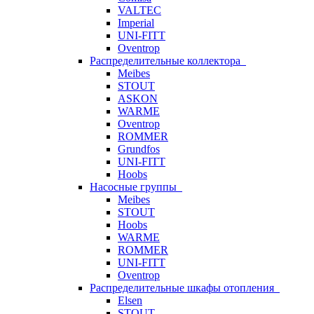
VALTEC
Imperial
UNI-FITT
Oventrop
Распределительные коллектора
Meibes
STOUT
ASKON
WARME
Oventrop
ROMMER
Grundfos
UNI-FITT
Hoobs
Насосные группы
Meibes
STOUT
Hoobs
WARME
ROMMER
UNI-FITT
Oventrop
Распределительные шкафы отопления
Elsen
STOUT