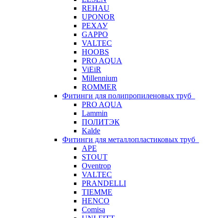
REHAU
UPONOR
РЕХАУ
GAPPO
VALTEC
HOOBS
PRO AQUA
ViEiR
Millennium
ROMMER
Фитинги для полипропиленовых труб
PRO AQUA
Lammin
ПОЛИТЭК
Kalde
Фитинги для металлопластиковых труб
APE
STOUT
Oventrop
VALTEC
PRANDELLI
TIEMME
HENCO
Comisa