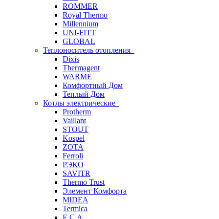
ROMMER
Royal Thermo
Millennium
UNI-FITT
GLOBAL
Теплоноситель отопления
Dixis
Thermagent
WARME
Комфортный Дом
Теплый Дом
Котлы электрические
Protherm
Vaillant
STOUT
Kospel
ZOTA
Ferroli
РЭКО
SAVITR
Thermo Trust
Элемент Комфорта
MIDEA
Termica
E.C.A