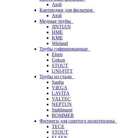
Atoll
Картриджи для фильтров
Atoll
Медные трубы
JINTIAN
HME
KME
Wieland
Трубы гофрированные
Elsen
Gekon
STOUT
UNI-FITT
Трубы из стали
Sanha
VIEGA
LAVITA
VALTEC
NEPTUN
Stahlmann
ROMMER
Фитинги для сшитого полиэтилена
TECE
STOUT
ELSEN