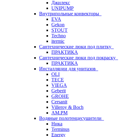
Джилекс
UNIPUMP
Внутрипольные конвекторы
EVA
Gekon
STOUT
Techno
itermic
Сантехнические люки под плитку
ПРАКТИКА
Сантехнические люки под покраску
ПРАКТИКА
Инсталляции для унитазов
OLI
TECE
VIEGA
Geberit
GROHE
Cersanit
Villeroy & Boch
AM.PM
Водяные полотенцесушители
Ника
Terminus
Energy