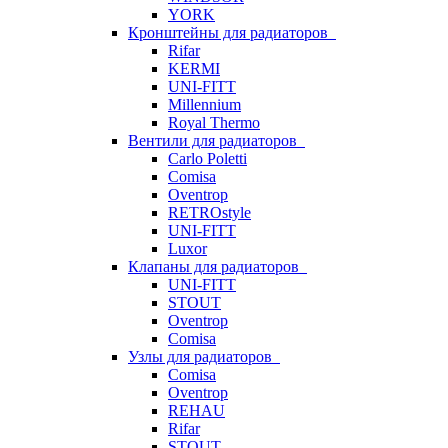
YORK
Кронштейны для радиаторов
Rifar
KERMI
UNI-FITT
Millennium
Royal Thermo
Вентили для радиаторов
Carlo Poletti
Comisa
Oventrop
RETROstyle
UNI-FITT
Luxor
Клапаны для радиаторов
UNI-FITT
STOUT
Oventrop
Comisa
Узлы для радиаторов
Comisa
Oventrop
REHAU
Rifar
STOUT