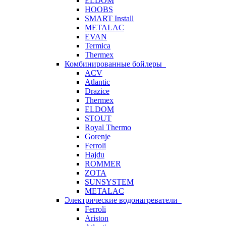
ELDOM
HOOBS
SMART Install
METALAC
EVAN
Termica
Thermex
Комбинированные бойлеры
ACV
Atlantic
Drazice
Thermex
ELDOM
STOUT
Royal Thermo
Gorenje
Ferroli
Hajdu
ROMMER
ZOTA
SUNSYSTEM
METALAC
Электрические водонагреватели
Ferroli
Ariston