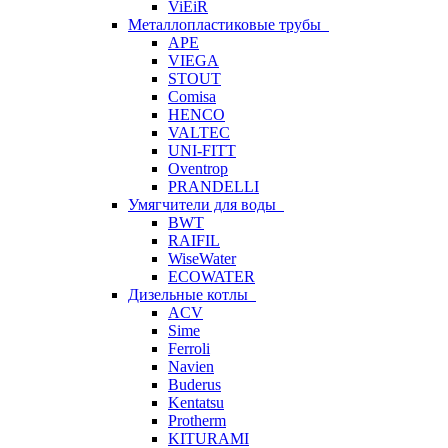
ViEiR
Металлопластиковые трубы
APE
VIEGA
STOUT
Comisa
HENCO
VALTEC
UNI-FITT
Oventrop
PRANDELLI
Умягчители для воды
BWT
RAIFIL
WiseWater
ECOWATER
Дизельные котлы
ACV
Sime
Ferroli
Navien
Buderus
Kentatsu
Protherm
KITURAMI