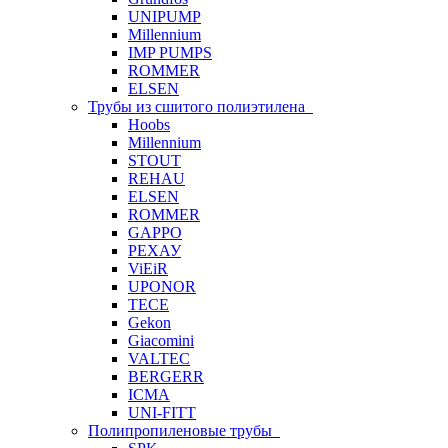
UNIPUMP
Millennium
IMP PUMPS
ROMMER
ELSEN
Трубы из сшитого полиэтилена
Hoobs
Millennium
STOUT
REHAU
ELSEN
ROMMER
GAPPO
РЕХАУ
ViEiR
UPONOR
TECE
Gekon
Giacomini
VALTEC
BERGERR
ICMA
UNI-FITT
Полипропиленовые трубы