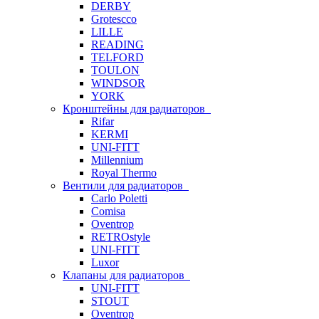
DERBY
Grotescco
LILLE
READING
TELFORD
TOULON
WINDSOR
YORK
Кронштейны для радиаторов
Rifar
KERMI
UNI-FITT
Millennium
Royal Thermo
Вентили для радиаторов
Carlo Poletti
Comisa
Oventrop
RETROstyle
UNI-FITT
Luxor
Клапаны для радиаторов
UNI-FITT
STOUT
Oventrop