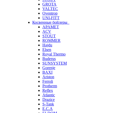
GROTA
VALTEC
Oventrop
UNI-FITT
Косвенные бойлеры
APAMET
ACV
STOUT
ROMMER
Hajdu
Elsen
Royal Thermo
Buderus
SUNSYSTEM
Gorenje
BAXI
Ariston
Ferroli
Protherm
Reflex
Atlantic
Drazice
S-Tank
E.C.A