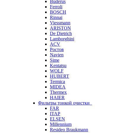
Buderus
Ferroli
BOSCH
Rinnai
Viessmann
ARISTON
De Dietrich
Lamborghini
ACV
Ростов
Navien
Sime
Kentatsu
WOLF
HUBERT
Termica
MIDEA
Thermex
HAIER
Фильтры тонкой очистки
FAR
ITAP
ELSEN
Millennium
Resideo Braukmann