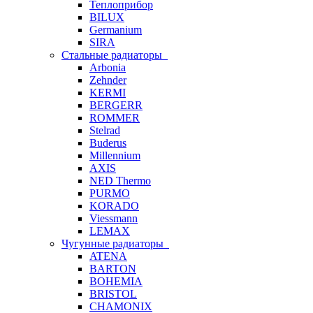
Теплоприбор
BILUX
Germanium
SIRA
Стальные радиаторы
Arbonia
Zehnder
KERMI
BERGERR
ROMMER
Stelrad
Buderus
Millennium
AXIS
NED Thermo
PURMO
KORADO
Viessmann
LEMAX
Чугунные радиаторы
ATENA
BARTON
BOHEMIA
BRISTOL
CHAMONIX