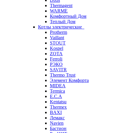
Dixis
Thermagent
WARME
Комфортный Дом
Теплый Дом
Котлы электрические
Protherm
Vaillant
STOUT
Kospel
ZOTA
Ferroli
РЭКО
SAVITR
Thermo Trust
Элемент Комфорта
MIDEA
Termica
E.C.A
Kentatsu
Thermex
BAXI
Лемакс
Navien
Бастион