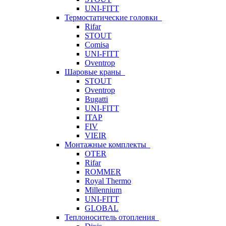
UNI-FITT
Термостатические головки
Rifar
STOUT
Comisa
UNI-FITT
Oventrop
Шаровые краны
STOUT
Oventrop
Bugatti
UNI-FITT
ITAP
FIV
VIEIR
Монтажные комплекты
OTER
Rifar
ROMMER
Royal Thermo
Millennium
UNI-FITT
GLOBAL
Теплоноситель отопления