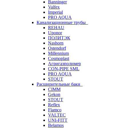
Banninger
Valfex
Imperial
PRO AQUA
Канализационные трубы
REHAU
Uponor
ПОЛИТЭК
Nashorn
Ostendorf
Millennium
Cosmoplast
Агригазполимер
CON-PIPE SML
PRO AQUA
STOUT
Расширительные баки
CIMM
Gekon
STOUT
Reflex
Flamco
VALTEC
UNI-FITT
Belamos