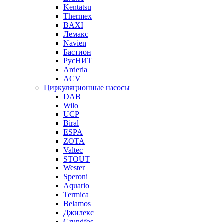
Kentatsu
Thermex
BAXI
Лемакс
Navien
Бастион
РусНИТ
Arderia
ACV
Циркуляционные насосы
DAB
Wilo
UCP
Biral
ESPA
ZOTA
Valtec
STOUT
Wester
Speroni
Aquario
Termica
Belamos
Джилекс
Grundfos