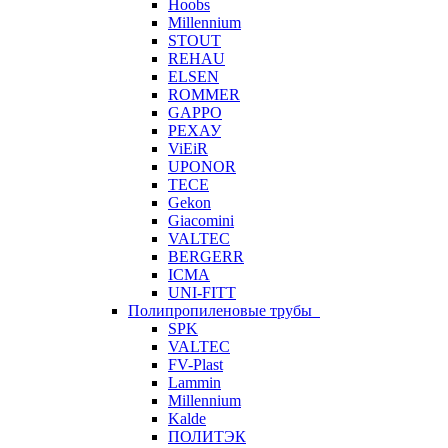
Hoobs
Millennium
STOUT
REHAU
ELSEN
ROMMER
GAPPO
РЕХАУ
ViEiR
UPONOR
TECE
Gekon
Giacomini
VALTEC
BERGERR
ICMA
UNI-FITT
Полипропиленовые трубы
SPK
VALTEC
FV-Plast
Lammin
Millennium
Kalde
ПОЛИТЭК