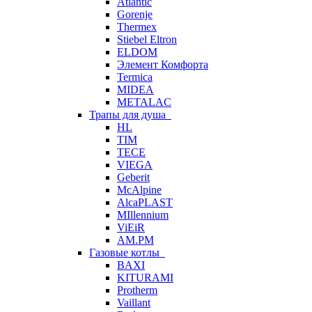
Atlantic
Gorenje
Thermex
Stiebel Eltron
ELDOM
Элемент Комфорта
Termica
MIDEA
METALAC
Трапы для душа
HL
TIM
TECE
VIEGA
Geberit
McAlpine
AlcaPLAST
MIllennium
ViEiR
AM.PM
Газовые котлы
BAXI
KITURAMI
Protherm
Vaillant