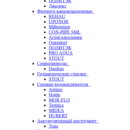
ПОЛИТЭК
Джилекс
Фитинги канализационные
REHAU
UPONOR
Millennium
CON-PIPE SML
Агригазполимер
Ostendorf
ПОЛИТЭК
PRO AQUA
STOUT
Сервоприводы
Danfoss
Гидравлические стрелки
STOUT
Газовые водонагреватели
Ariston
Hajdu
MOR-FLO
Termica
MIDEA
HUBERT
Аккумуляторный инструмент
Toua