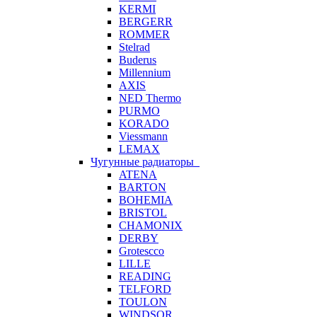
KERMI
BERGERR
ROMMER
Stelrad
Buderus
Millennium
AXIS
NED Thermo
PURMO
KORADO
Viessmann
LEMAX
Чугунные радиаторы
ATENA
BARTON
BOHEMIA
BRISTOL
CHAMONIX
DERBY
Grotescco
LILLE
READING
TELFORD
TOULON
WINDSOR