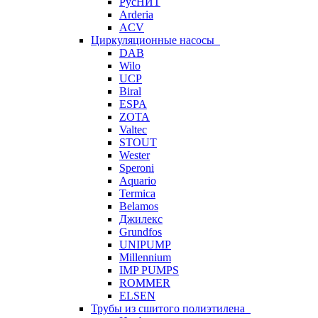
РусНИТ
Arderia
ACV
Циркуляционные насосы
DAB
Wilo
UCP
Biral
ESPA
ZOTA
Valtec
STOUT
Wester
Speroni
Aquario
Termica
Belamos
Джилекс
Grundfos
UNIPUMP
Millennium
IMP PUMPS
ROMMER
ELSEN
Трубы из сшитого полиэтилена