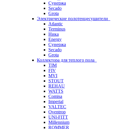
Сунержа
Secado
Grota
Электрические полотенцесушители
Atlantic
Terminus
Ника
Energy
Сунержа
Secado
Grota
Коллектора для теплого пола
TIM
FIV
MVI
STOUT
REHAU
WATTS
Comisa
Imperial
VALTEC
Oventrop
UNI-FITT
Millennium
ROMMER