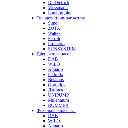
De Dietrich
Viessmann
Lamborghini
Твердотопливные котлы
Sime
ZOTA
Wattek
Ferroli
Protherm
SUNSYSTEM
Дренажные насосы
DAB
WILO
Aquario
Pedrollo
Belamos
Grundfos
Джилекс
UNIPUMP
Millennium
ROMMER
Фекальные насосы
DAB
WILO
Aquario