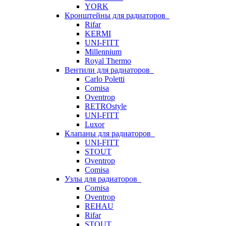
YORK
Кронштейны для радиаторов
Rifar
KERMI
UNI-FITT
Millennium
Royal Thermo
Вентили для радиаторов
Carlo Poletti
Comisa
Oventrop
RETROstyle
UNI-FITT
Luxor
Клапаны для радиаторов
UNI-FITT
STOUT
Oventrop
Comisa
Узлы для радиаторов
Comisa
Oventrop
REHAU
Rifar
STOUT