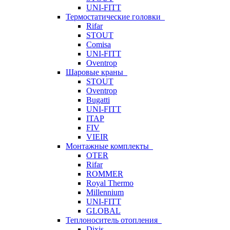
UNI-FITT
Термостатические головки
Rifar
STOUT
Comisa
UNI-FITT
Oventrop
Шаровые краны
STOUT
Oventrop
Bugatti
UNI-FITT
ITAP
FIV
VIEIR
Монтажные комплекты
OTER
Rifar
ROMMER
Royal Thermo
Millennium
UNI-FITT
GLOBAL
Теплоноситель отопления
Dixis