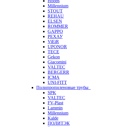
Hoobs
Millennium
STOUT
REHAU
ELSEN
ROMMER
GAPPO
РЕХАУ
ViEiR
UPONOR
TECE
Gekon
Giacomini
VALTEC
BERGERR
ICMA
UNI-FITT
Полипропиленовые трубы
SPK
VALTEC
FV-Plast
Lammin
Millennium
Kalde
ПОЛИТЭК