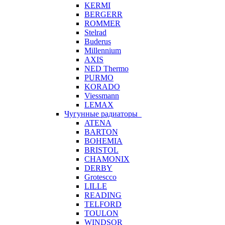
KERMI
BERGERR
ROMMER
Stelrad
Buderus
Millennium
AXIS
NED Thermo
PURMO
KORADO
Viessmann
LEMAX
Чугунные радиаторы
ATENA
BARTON
BOHEMIA
BRISTOL
CHAMONIX
DERBY
Grotescco
LILLE
READING
TELFORD
TOULON
WINDSOR