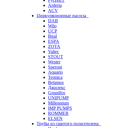
РусНИТ
Arderia
ACV
Циркуляционные насосы
DAB
Wilo
UCP
Biral
ESPA
ZOTA
Valtec
STOUT
Wester
Speroni
Aquario
Termica
Belamos
Джилекс
Grundfos
UNIPUMP
Millennium
IMP PUMPS
ROMMER
ELSEN
Трубы из сшитого полиэтилена