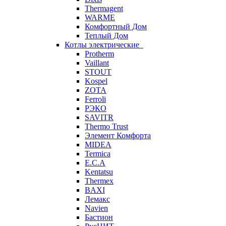
Thermagent
WARME
Комфортный Дом
Теплый Дом
Котлы электрические
Protherm
Vaillant
STOUT
Kospel
ZOTA
Ferroli
РЭКО
SAVITR
Thermo Trust
Элемент Комфорта
MIDEA
Termica
E.C.A
Kentatsu
Thermex
BAXI
Лемакс
Navien
Бастион