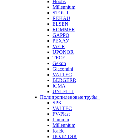
Hoobs
Millennium
STOUT
REHAU
ELSEN
ROMMER
GAPPO
РЕХАУ
ViEiR
UPONOR
TECE
Gekon
Giacomini
VALTEC
BERGERR
ICMA
UNI-FITT
Полипропиленовые трубы
SPK
VALTEC
FV-Plast
Lammin
Millennium
Kalde
ПОЛИТЭК