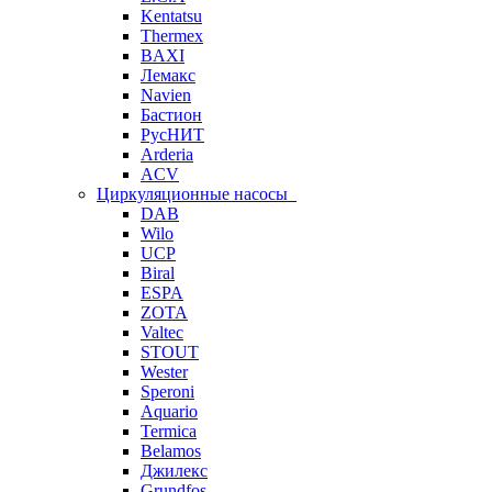
Kentatsu
Thermex
BAXI
Лемакс
Navien
Бастион
РусНИТ
Arderia
ACV
Циркуляционные насосы
DAB
Wilo
UCP
Biral
ESPA
ZOTA
Valtec
STOUT
Wester
Speroni
Aquario
Termica
Belamos
Джилекс
Grundfos