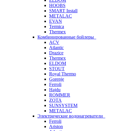
ELDOM
HOOBS
SMART Install
METALAC
EVAN
Termica
Thermex
Комбинированные бойлеры
ACV
Atlantic
Drazice
Thermex
ELDOM
STOUT
Royal Thermo
Gorenje
Ferroli
Hajdu
ROMMER
ZOTA
SUNSYSTEM
METALAC
Электрические водонагреватели
Ferroli
Ariston