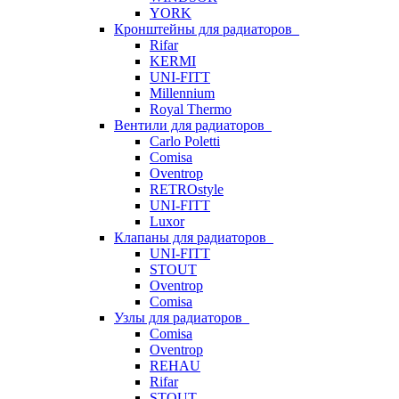
YORK
Кронштейны для радиаторов
Rifar
KERMI
UNI-FITT
Millennium
Royal Thermo
Вентили для радиаторов
Carlo Poletti
Comisa
Oventrop
RETROstyle
UNI-FITT
Luxor
Клапаны для радиаторов
UNI-FITT
STOUT
Oventrop
Comisa
Узлы для радиаторов
Comisa
Oventrop
REHAU
Rifar
STOUT