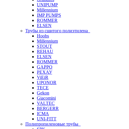
UNIPUMP
Millennium
IMP PUMPS
ROMMER
ELSEN
Трубы из сшитого полиэтилена
Hoobs
Millennium
STOUT
REHAU
ELSEN
ROMMER
GAPPO
РЕХАУ
ViEiR
UPONOR
TECE
Gekon
Giacomini
VALTEC
BERGERR
ICMA
UNI-FITT
Полипропиленовые трубы