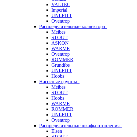
VALTEC
Imperial
UNI-FITT
Oventrop
Распределительные коллектора
Meibes
STOUT
ASKON
WARME
Oventrop
ROMMER
Grundfos
UNI-FITT
Hoobs
Насосные группы
Meibes
STOUT
Hoobs
WARME
ROMMER
UNI-FITT
Oventrop
Распределительные шкафы отопления
Elsen
STOUT