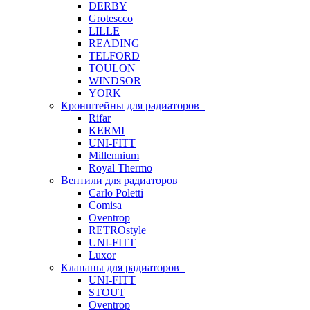
DERBY
Grotescco
LILLE
READING
TELFORD
TOULON
WINDSOR
YORK
Кронштейны для радиаторов
Rifar
KERMI
UNI-FITT
Millennium
Royal Thermo
Вентили для радиаторов
Carlo Poletti
Comisa
Oventrop
RETROstyle
UNI-FITT
Luxor
Клапаны для радиаторов
UNI-FITT
STOUT
Oventrop