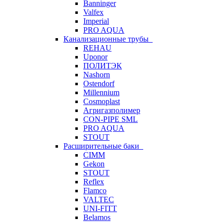
Banninger
Valfex
Imperial
PRO AQUA
Канализационные трубы
REHAU
Uponor
ПОЛИТЭК
Nashorn
Ostendorf
Millennium
Cosmoplast
Агригазполимер
CON-PIPE SML
PRO AQUA
STOUT
Расширительные баки
CIMM
Gekon
STOUT
Reflex
Flamco
VALTEC
UNI-FITT
Belamos