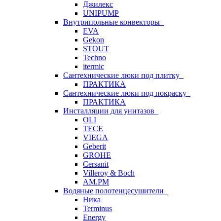
Джилекс
UNIPUMP
Внутрипольные конвекторы
EVA
Gekon
STOUT
Techno
itermic
Сантехнические люки под плитку
ПРАКТИКА
Сантехнические люки под покраску
ПРАКТИКА
Инсталляции для унитазов
OLI
TECE
VIEGA
Geberit
GROHE
Cersanit
Villeroy & Boch
AM.PM
Водяные полотенцесушители
Ника
Terminus
Energy