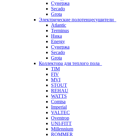
Сунержа
Secado
Grota
Электрические полотенцесушители
Atlantic
Terminus
Ника
Energy
Сунержа
Secado
Grota
Коллектора для теплого пола
TIM
FIV
MVI
STOUT
REHAU
WATTS
Comisa
Imperial
VALTEC
Oventrop
UNI-FITT
Millennium
ROMMER