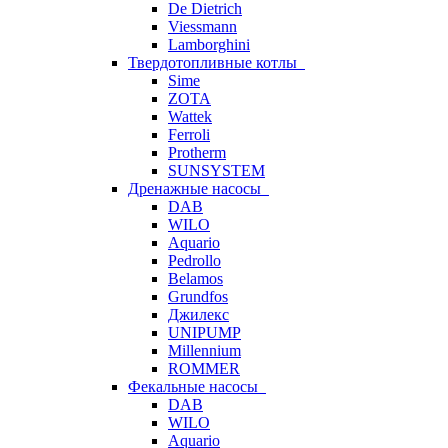
De Dietrich
Viessmann
Lamborghini
Твердотопливные котлы
Sime
ZOTA
Wattek
Ferroli
Protherm
SUNSYSTEM
Дренажные насосы
DAB
WILO
Aquario
Pedrollo
Belamos
Grundfos
Джилекс
UNIPUMP
Millennium
ROMMER
Фекальные насосы
DAB
WILO
Aquario