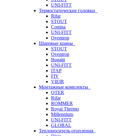
UNI-FITT
Термостатические головки
Rifar
STOUT
Comisa
UNI-FITT
Oventrop
Шаровые краны
STOUT
Oventrop
Bugatti
UNI-FITT
ITAP
FIV
VIEIR
Монтажные комплекты
OTER
Rifar
ROMMER
Royal Thermo
Millennium
UNI-FITT
GLOBAL
Теплоноситель отопления