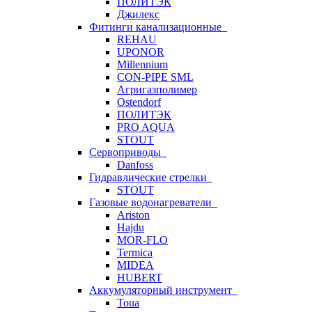
ПОЛИТЭК
Джилекс
Фитинги канализационные
REHAU
UPONOR
Millennium
CON-PIPE SML
Агригазполимер
Ostendorf
ПОЛИТЭК
PRO AQUA
STOUT
Сервоприводы
Danfoss
Гидравлические стрелки
STOUT
Газовые водонагреватели
Ariston
Hajdu
MOR-FLO
Termica
MIDEA
HUBERT
Аккумуляторный инструмент
Toua