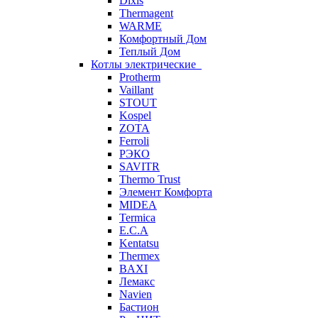
Dixis
Thermagent
WARME
Комфортный Дом
Теплый Дом
Котлы электрические
Protherm
Vaillant
STOUT
Kospel
ZOTA
Ferroli
РЭКО
SAVITR
Thermo Trust
Элемент Комфорта
MIDEA
Termica
E.C.A
Kentatsu
Thermex
BAXI
Лемакс
Navien
Бастион