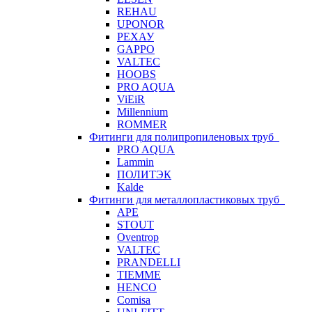
REHAU
UPONOR
РЕХАУ
GAPPO
VALTEC
HOOBS
PRO AQUA
ViEiR
Millennium
ROMMER
Фитинги для полипропиленовых труб
PRO AQUA
Lammin
ПОЛИТЭК
Kalde
Фитинги для металлопластиковых труб
APE
STOUT
Oventrop
VALTEC
PRANDELLI
TIEMME
HENCO
Comisa