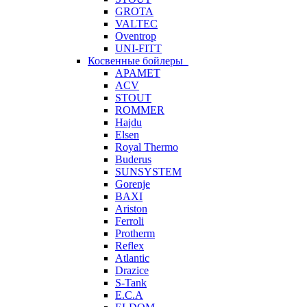
GROTA
VALTEC
Oventrop
UNI-FITT
Косвенные бойлеры
APAMET
ACV
STOUT
ROMMER
Hajdu
Elsen
Royal Thermo
Buderus
SUNSYSTEM
Gorenje
BAXI
Ariston
Ferroli
Protherm
Reflex
Atlantic
Drazice
S-Tank
E.C.A