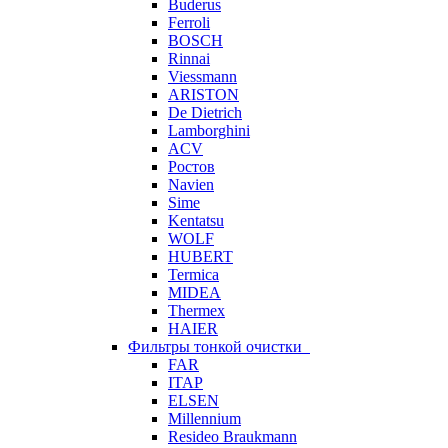
Buderus
Ferroli
BOSCH
Rinnai
Viessmann
ARISTON
De Dietrich
Lamborghini
ACV
Ростов
Navien
Sime
Kentatsu
WOLF
HUBERT
Termica
MIDEA
Thermex
HAIER
Фильтры тонкой очистки
FAR
ITAP
ELSEN
Millennium
Resideo Braukmann