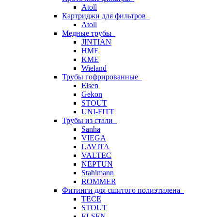
Atoll
Картриджи для фильтров
Atoll
Медные трубы
JINTIAN
HME
KME
Wieland
Трубы гофрированные
Elsen
Gekon
STOUT
UNI-FITT
Трубы из стали
Sanha
VIEGA
LAVITA
VALTEC
NEPTUN
Stahlmann
ROMMER
Фитинги для сшитого полиэтилена
TECE
STOUT
ELSEN