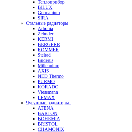
Теплоприбор
BILUX
Germanium
SIRA
Стальные радиаторы
Arbonia
Zehnder
KERMI
BERGERR
ROMMER
Stelrad
Buderus
Millennium
AXIS
NED Thermo
PURMO
KORADO
Viessmann
LEMAX
Чугунные радиаторы
ATENA
BARTON
BOHEMIA
BRISTOL
CHAMONIX