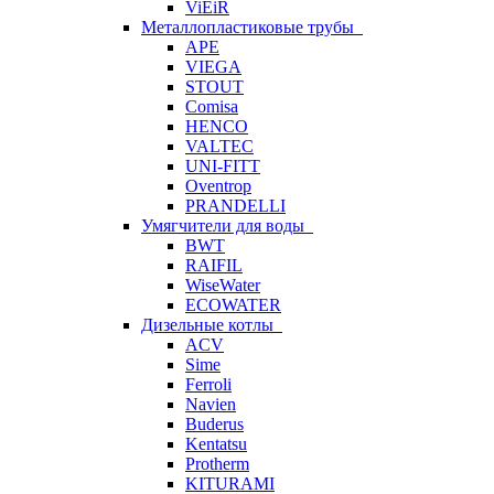
ViEiR
Металлопластиковые трубы
APE
VIEGA
STOUT
Comisa
HENCO
VALTEC
UNI-FITT
Oventrop
PRANDELLI
Умягчители для воды
BWT
RAIFIL
WiseWater
ECOWATER
Дизельные котлы
ACV
Sime
Ferroli
Navien
Buderus
Kentatsu
Protherm
KITURAMI