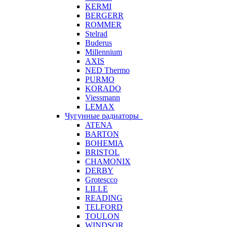
KERMI
BERGERR
ROMMER
Stelrad
Buderus
Millennium
AXIS
NED Thermo
PURMO
KORADO
Viessmann
LEMAX
Чугунные радиаторы
ATENA
BARTON
BOHEMIA
BRISTOL
CHAMONIX
DERBY
Grotescco
LILLE
READING
TELFORD
TOULON
WINDSOR