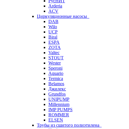
РусНИТ
Arderia
ACV
Циркуляционные насосы
DAB
Wilo
UCP
Biral
ESPA
ZOTA
Valtec
STOUT
Wester
Speroni
Aquario
Termica
Belamos
Джилекс
Grundfos
UNIPUMP
Millennium
IMP PUMPS
ROMMER
ELSEN
Трубы из сшитого полиэтилена