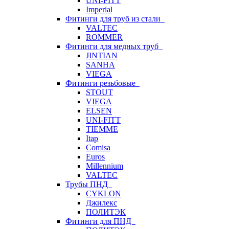
UNI-FITT
Imperial
Фитинги для труб из стали
VALTEC
ROMMER
Фитинги для медных труб
JINTIAN
SANHA
VIEGA
Фитинги резьбовые
STOUT
VIEGA
ELSEN
UNI-FITT
TIEMME
Itap
Comisa
Euros
Millennium
VALTEC
Трубы ПНД
CYKLON
Джилекс
ПОЛИТЭК
Фитинги для ПНД