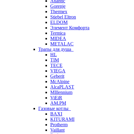
Atlantic
Gorenje
Thermex
Stiebel Eltron
ELDOM
Элемент Комфорта
Termica
MIDEA
METALAC
Трапы для душа
HL
TIM
TECE
VIEGA
Geberit
McAlpine
AlcaPLAST
MIllennium
ViEiR
AM.PM
Газовые котлы
BAXI
KITURAMI
Protherm
Vaillant