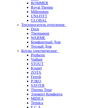
ROMMER
Royal Thermo
Millennium
UNI-FITT
GLOBAL
Теплоноситель отопления
Dixis
Thermagent
WARME
Комфортный Дом
Теплый Дом
Котлы электрические
Protherm
Vaillant
STOUT
Kospel
ZOTA
Ferroli
РЭКО
SAVITR
Thermo Trust
Элемент Комфорта
MIDEA
Termica
E.C.A