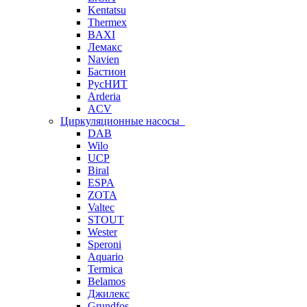
Kentatsu
Thermex
BAXI
Лемакс
Navien
Бастион
РусНИТ
Arderia
ACV
Циркуляционные насосы
DAB
Wilo
UCP
Biral
ESPA
ZOTA
Valtec
STOUT
Wester
Speroni
Aquario
Termica
Belamos
Джилекс
Grundfos