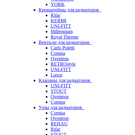
YORK
Кронштейны для радиаторов
Rifar
KERMI
UNI-FITT
Millennium
Royal Thermo
Вентили для радиаторов
Carlo Poletti
Comisa
Oventrop
RETROstyle
UNI-FITT
Luxor
Клапаны для радиаторов
UNI-FITT
STOUT
Oventrop
Comisa
Узлы для радиаторов
Comisa
Oventrop
REHAU
Rifar
STOUT