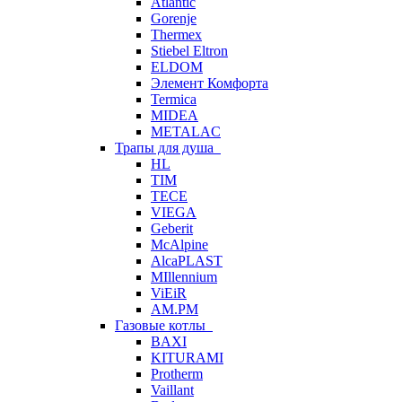
Atlantic
Gorenje
Thermex
Stiebel Eltron
ELDOM
Элемент Комфорта
Termica
MIDEA
METALAC
Трапы для душа
HL
TIM
TECE
VIEGA
Geberit
McAlpine
AlcaPLAST
MIllennium
ViEiR
AM.PM
Газовые котлы
BAXI
KITURAMI
Protherm
Vaillant