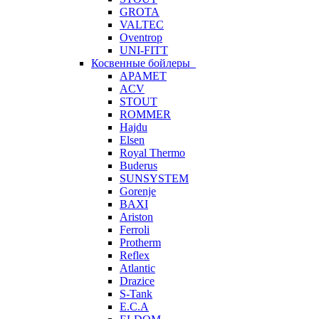
GROTA
VALTEC
Oventrop
UNI-FITT
Косвенные бойлеры
APAMET
ACV
STOUT
ROMMER
Hajdu
Elsen
Royal Thermo
Buderus
SUNSYSTEM
Gorenje
BAXI
Ariston
Ferroli
Protherm
Reflex
Atlantic
Drazice
S-Tank
E.C.A