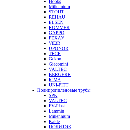
Hoobs
Millennium
STOUT
REHAU
ELSEN
ROMMER
GAPPO
РЕХАУ
ViEiR
UPONOR
TECE
Gekon
Giacomini
VALTEC
BERGERR
ICMA
UNI-FITT
Полипропиленовые трубы
SPK
VALTEC
FV-Plast
Lammin
Millennium
Kalde
ПОЛИТЭК