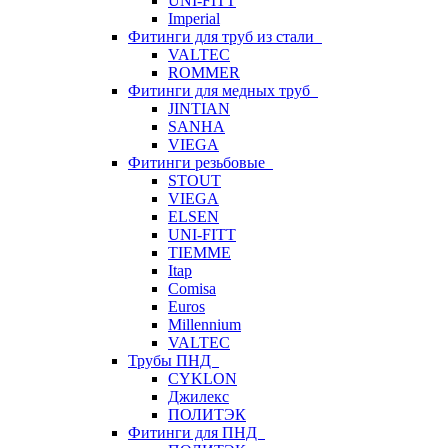
UNI-FITT
Imperial
Фитинги для труб из стали
VALTEC
ROMMER
Фитинги для медных труб
JINTIAN
SANHA
VIEGA
Фитинги резьбовые
STOUT
VIEGA
ELSEN
UNI-FITT
TIEMME
Itap
Comisa
Euros
Millennium
VALTEC
Трубы ПНД
CYKLON
Джилекс
ПОЛИТЭК
Фитинги для ПНД