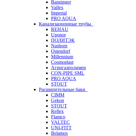
Banninger
Valfex
Imperial
PRO AQUA
Канализационные трубы
REHAU
Uponor
ПОЛИТЭК
Nashorn
Ostendorf
Millennium
Cosmoplast
Агригазполимер
CON-PIPE SML
PRO AQUA
STOUT
Расширительные баки
CIMM
Gekon
STOUT
Reflex
Flamco
VALTEC
UNI-FITT
Belamos