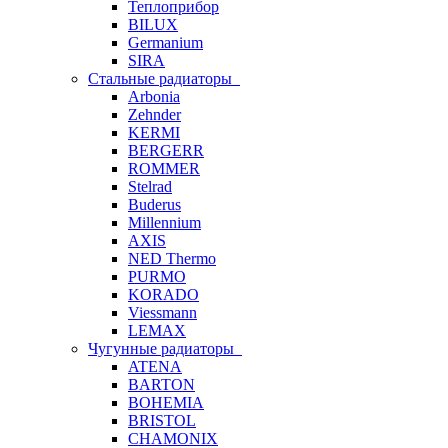
Теплоприбор
BILUX
Germanium
SIRA
Стальные радиаторы
Arbonia
Zehnder
KERMI
BERGERR
ROMMER
Stelrad
Buderus
Millennium
AXIS
NED Thermo
PURMO
KORADO
Viessmann
LEMAX
Чугунные радиаторы
ATENA
BARTON
BOHEMIA
BRISTOL
CHAMONIX