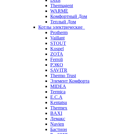
Dixis
Thermagent
WARME
Комфортный Дом
Теплый Дом
Котлы электрические
Protherm
Vaillant
STOUT
Kospel
ZOTA
Ferroli
РЭКО
SAVITR
Thermo Trust
Элемент Комфорта
MIDEA
Termica
E.C.A
Kentatsu
Thermex
BAXI
Лемакс
Navien
Бастион