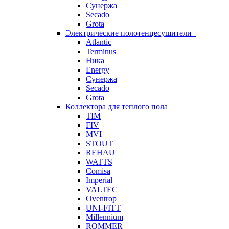
Сунержа
Secado
Grota
Электрические полотенцесушители
Atlantic
Terminus
Ника
Energy
Сунержа
Secado
Grota
Коллектора для теплого пола
TIM
FIV
MVI
STOUT
REHAU
WATTS
Comisa
Imperial
VALTEC
Oventrop
UNI-FITT
Millennium
ROMMER