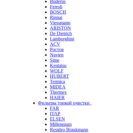
Buderus
Ferroli
BOSCH
Rinnai
Viessmann
ARISTON
De Dietrich
Lamborghini
ACV
Ростов
Navien
Sime
Kentatsu
WOLF
HUBERT
Termica
MIDEA
Thermex
HAIER
Фильтры тонкой очистки
FAR
ITAP
ELSEN
Millennium
Resideo Braukmann