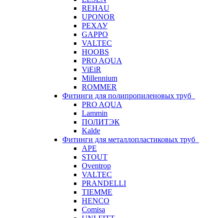
REHAU
UPONOR
РЕХАУ
GAPPO
VALTEC
HOOBS
PRO AQUA
ViEiR
Millennium
ROMMER
Фитинги для полипропиленовых труб
PRO AQUA
Lammin
ПОЛИТЭК
Kalde
Фитинги для металлопластиковых труб
APE
STOUT
Oventrop
VALTEC
PRANDELLI
TIEMME
HENCO
Comisa