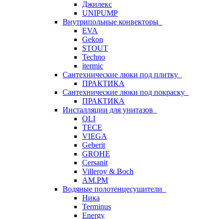
Джилекс
UNIPUMP
Внутрипольные конвекторы
EVA
Gekon
STOUT
Techno
itermic
Сантехнические люки под плитку
ПРАКТИКА
Сантехнические люки под покраску
ПРАКТИКА
Инсталляции для унитазов
OLI
TECE
VIEGA
Geberit
GROHE
Cersanit
Villeroy & Boch
AM.PM
Водяные полотенцесушители
Ника
Terminus
Energy