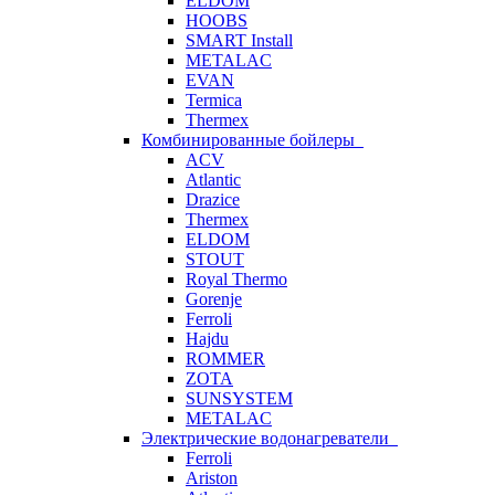
ELDOM
HOOBS
SMART Install
METALAC
EVAN
Termica
Thermex
Комбинированные бойлеры
ACV
Atlantic
Drazice
Thermex
ELDOM
STOUT
Royal Thermo
Gorenje
Ferroli
Hajdu
ROMMER
ZOTA
SUNSYSTEM
METALAC
Электрические водонагреватели
Ferroli
Ariston