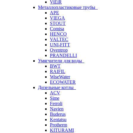
ViEiR
Металлопластиковые трубы
APE
VIEGA
STOUT
Comisa
HENCO
VALTEC
UNI-FITT
Oventrop
PRANDELLI
Умягчители для воды
BWT
RAIFIL
WiseWater
ECOWATER
Дизельные котлы
ACV
Sime
Ferroli
Navien
Buderus
Kentatsu
Protherm
KITURAMI