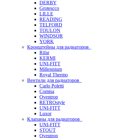
DERBY
Grotescco
LILLE
READING
TELFORD
TOULON
WINDSOR
YORK
Кронштейны для радиаторов
Rifar
KERMI
UNI-FITT
Millennium
Royal Thermo
Вентили для радиаторов
Carlo Poletti
Comisa
Oventrop
RETROstyle
UNI-FITT
Luxor
Клапаны для радиаторов
UNI-FITT
STOUT
Oventrop