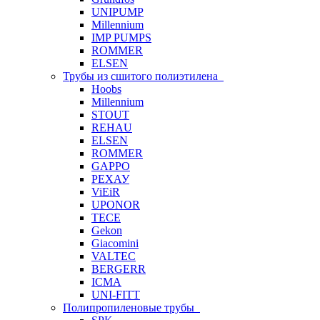
UNIPUMP
Millennium
IMP PUMPS
ROMMER
ELSEN
Трубы из сшитого полиэтилена
Hoobs
Millennium
STOUT
REHAU
ELSEN
ROMMER
GAPPO
РЕХАУ
ViEiR
UPONOR
TECE
Gekon
Giacomini
VALTEC
BERGERR
ICMA
UNI-FITT
Полипропиленовые трубы