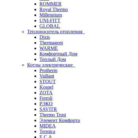
ROMMER
Royal Thermo
Millennium
UNI-FITT
GLOBAL
Теплоноситель отопления
Dixis
Thermagent
WARME
Комфортный Дом
Теплый Дом
Котлы электрические
Protherm
Vaillant
STOUT
Kospel
ZOTA
Ferroli
РЭКО
SAVITR
Thermo Trust
Элемент Комфорта
MIDEA
Termica
E.C.A