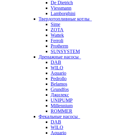
De Dietrich
Viessmann
Lamborghini
Твердотопливные котлы
Sime
ZOTA
Wattek
Ferroli
Protherm
SUNSYSTEM
Дренажные насосы
DAB
WILO
Aquario
Pedrollo
Belamos
Grundfos
Джилекс
UNIPUMP
Millennium
ROMMER
Фекальные насосы
DAB
WILO
Aquario