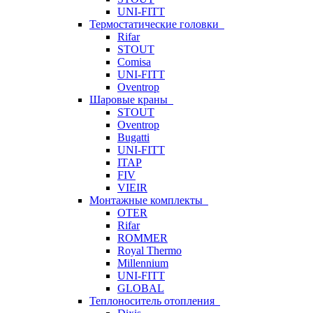
UNI-FITT
Термостатические головки
Rifar
STOUT
Comisa
UNI-FITT
Oventrop
Шаровые краны
STOUT
Oventrop
Bugatti
UNI-FITT
ITAP
FIV
VIEIR
Монтажные комплекты
OTER
Rifar
ROMMER
Royal Thermo
Millennium
UNI-FITT
GLOBAL
Теплоноситель отопления