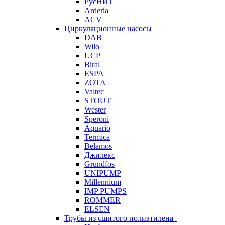
РусНИТ
Arderia
ACV
Циркуляционные насосы
DAB
Wilo
UCP
Biral
ESPA
ZOTA
Valtec
STOUT
Wester
Speroni
Aquario
Termica
Belamos
Джилекс
Grundfos
UNIPUMP
Millennium
IMP PUMPS
ROMMER
ELSEN
Трубы из сшитого полиэтилена