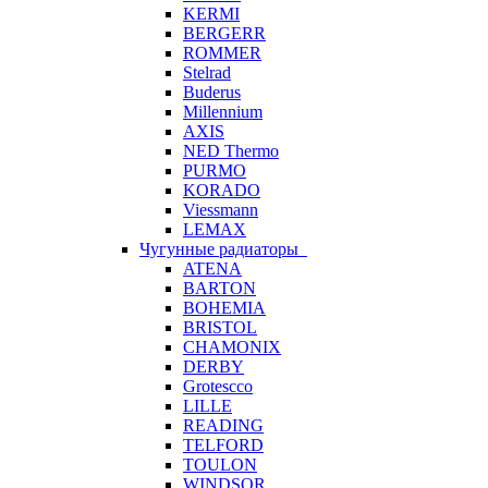
KERMI
BERGERR
ROMMER
Stelrad
Buderus
Millennium
AXIS
NED Thermo
PURMO
KORADO
Viessmann
LEMAX
Чугунные радиаторы
ATENA
BARTON
BOHEMIA
BRISTOL
CHAMONIX
DERBY
Grotescco
LILLE
READING
TELFORD
TOULON
WINDSOR