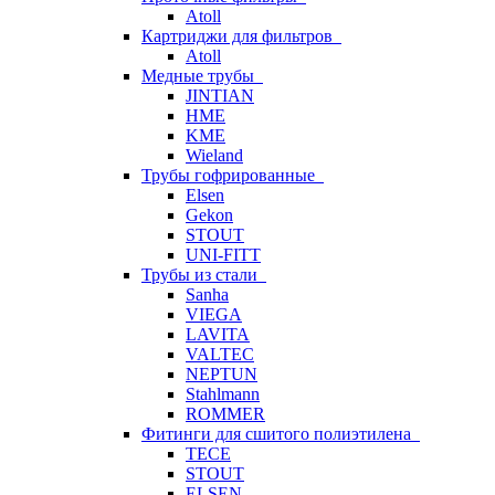
Atoll
Картриджи для фильтров
Atoll
Медные трубы
JINTIAN
HME
KME
Wieland
Трубы гофрированные
Elsen
Gekon
STOUT
UNI-FITT
Трубы из стали
Sanha
VIEGA
LAVITA
VALTEC
NEPTUN
Stahlmann
ROMMER
Фитинги для сшитого полиэтилена
TECE
STOUT
ELSEN