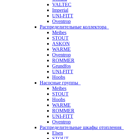
VALTEC
Imperial
UNI-FITT
Oventrop
Распределительные коллектора
Meibes
STOUT
ASKON
WARME
Oventrop
ROMMER
Grundfos
UNI-FITT
Hoobs
Насосные группы
Meibes
STOUT
Hoobs
WARME
ROMMER
UNI-FITT
Oventrop
Распределительные шкафы отопления
Elsen
STOUT