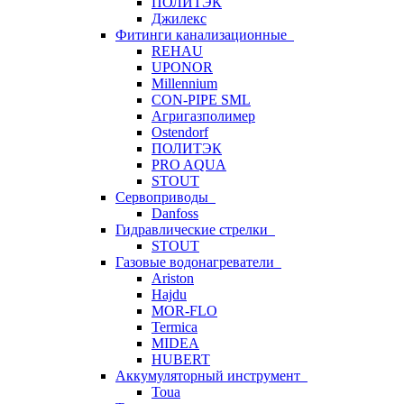
ПОЛИТЭК
Джилекс
Фитинги канализационные
REHAU
UPONOR
Millennium
CON-PIPE SML
Агригазполимер
Ostendorf
ПОЛИТЭК
PRO AQUA
STOUT
Сервоприводы
Danfoss
Гидравлические стрелки
STOUT
Газовые водонагреватели
Ariston
Hajdu
MOR-FLO
Termica
MIDEA
HUBERT
Аккумуляторный инструмент
Toua