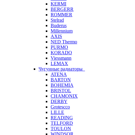
KERMI
BERGERR
ROMMER
Stelrad
Buderus
Millennium
AXIS
NED Thermo
PURMO
KORADO
Viessmann
LEMAX
Чугунные радиаторы
ATENA
BARTON
BOHEMIA
BRISTOL
CHAMONIX
DERBY
Grotescco
LILLE
READING
TELFORD
TOULON
WINDSOR