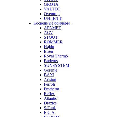
GROTA
VALTEC
Oventrop
UNI-FITT
Косвенные бойлеры
APAMET
ACV
STOUT
ROMMER
Hajdu
Elsen
Royal Thermo
Buderus
SUNSYSTEM
Gorenje
BAXI
Ariston
Ferroli
Protherm
Reflex
Atlantic
Drazice
S-Tank
E.C.A