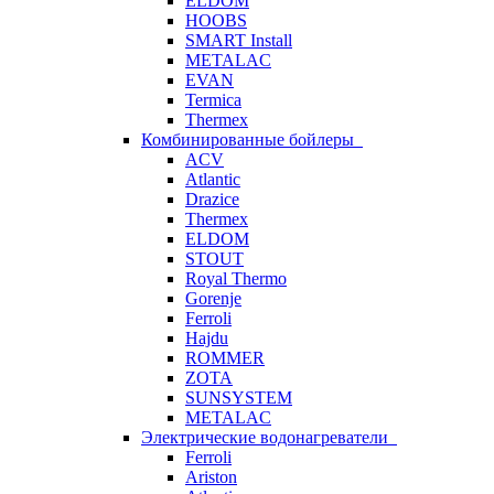
ELDOM
HOOBS
SMART Install
METALAC
EVAN
Termica
Thermex
Комбинированные бойлеры
ACV
Atlantic
Drazice
Thermex
ELDOM
STOUT
Royal Thermo
Gorenje
Ferroli
Hajdu
ROMMER
ZOTA
SUNSYSTEM
METALAC
Электрические водонагреватели
Ferroli
Ariston