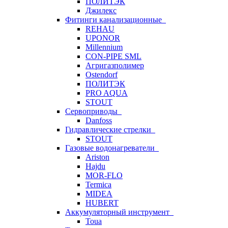
ПОЛИТЭК
Джилекс
Фитинги канализационные
REHAU
UPONOR
Millennium
CON-PIPE SML
Агригазполимер
Ostendorf
ПОЛИТЭК
PRO AQUA
STOUT
Сервоприводы
Danfoss
Гидравлические стрелки
STOUT
Газовые водонагреватели
Ariston
Hajdu
MOR-FLO
Termica
MIDEA
HUBERT
Аккумуляторный инструмент
Toua