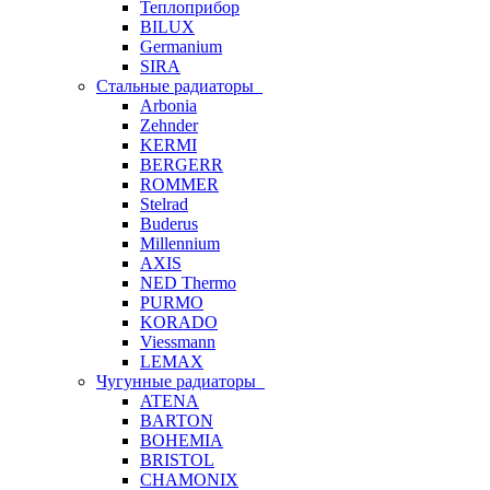
Теплоприбор
BILUX
Germanium
SIRA
Стальные радиаторы
Arbonia
Zehnder
KERMI
BERGERR
ROMMER
Stelrad
Buderus
Millennium
AXIS
NED Thermo
PURMO
KORADO
Viessmann
LEMAX
Чугунные радиаторы
ATENA
BARTON
BOHEMIA
BRISTOL
CHAMONIX