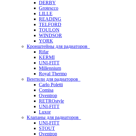
DERBY
Grotescco
LILLE
READING
TELFORD
TOULON
WINDSOR
YORK
Кронштейны для радиаторов
Rifar
KERMI
UNI-FITT
Millennium
Royal Thermo
Вентили для радиаторов
Carlo Poletti
Comisa
Oventrop
RETROstyle
UNI-FITT
Luxor
Клапаны для радиаторов
UNI-FITT
STOUT
Oventrop