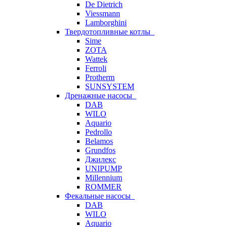
De Dietrich
Viessmann
Lamborghini
Твердотопливные котлы
Sime
ZOTA
Wattek
Ferroli
Protherm
SUNSYSTEM
Дренажные насосы
DAB
WILO
Aquario
Pedrollo
Belamos
Grundfos
Джилекс
UNIPUMP
Millennium
ROMMER
Фекальные насосы
DAB
WILO
Aquario