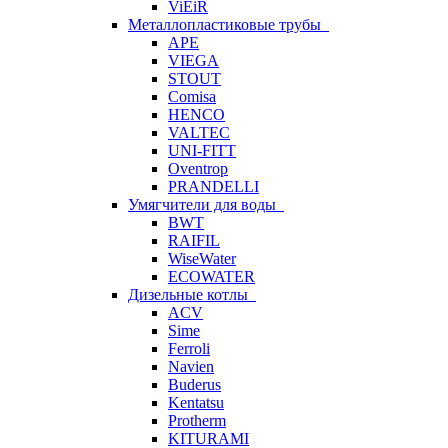
ViEiR
Металлопластиковые трубы
APE
VIEGA
STOUT
Comisa
HENCO
VALTEC
UNI-FITT
Oventrop
PRANDELLI
Умягчители для воды
BWT
RAIFIL
WiseWater
ECOWATER
Дизельные котлы
ACV
Sime
Ferroli
Navien
Buderus
Kentatsu
Protherm
KITURAMI