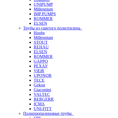
UNIPUMP
Millennium
IMP PUMPS
ROMMER
ELSEN
Трубы из сшитого полиэтилена
Hoobs
Millennium
STOUT
REHAU
ELSEN
ROMMER
GAPPO
РЕХАУ
ViEiR
UPONOR
TECE
Gekon
Giacomini
VALTEC
BERGERR
ICMA
UNI-FITT
Полипропиленовые трубы