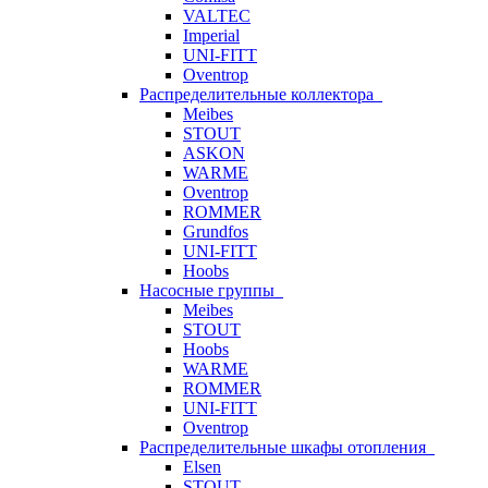
VALTEC
Imperial
UNI-FITT
Oventrop
Распределительные коллектора
Meibes
STOUT
ASKON
WARME
Oventrop
ROMMER
Grundfos
UNI-FITT
Hoobs
Насосные группы
Meibes
STOUT
Hoobs
WARME
ROMMER
UNI-FITT
Oventrop
Распределительные шкафы отопления
Elsen
STOUT