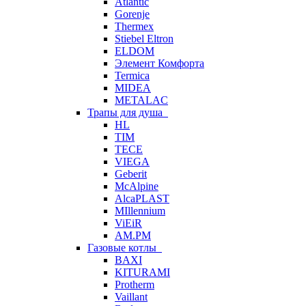
Atlantic
Gorenje
Thermex
Stiebel Eltron
ELDOM
Элемент Комфорта
Termica
MIDEA
METALAC
Трапы для душа
HL
TIM
TECE
VIEGA
Geberit
McAlpine
AlcaPLAST
MIllennium
ViEiR
AM.PM
Газовые котлы
BAXI
KITURAMI
Protherm
Vaillant