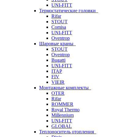
UNI-FITT
Термостатические головки
Rifar
STOUT
Comisa
UNI-FITT
Oventrop
Шаровые краны
STOUT
Oventrop
Bugatti
UNI-FITT
ITAP
FIV
VIEIR
Монтажные комплекты
OTER
Rifar
ROMMER
Royal Thermo
Millennium
UNI-FITT
GLOBAL
Теплоноситель отопления