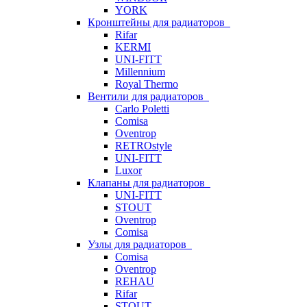
YORK
Кронштейны для радиаторов
Rifar
KERMI
UNI-FITT
Millennium
Royal Thermo
Вентили для радиаторов
Carlo Poletti
Comisa
Oventrop
RETROstyle
UNI-FITT
Luxor
Клапаны для радиаторов
UNI-FITT
STOUT
Oventrop
Comisa
Узлы для радиаторов
Comisa
Oventrop
REHAU
Rifar
STOUT