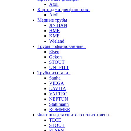
Atoll
Картриджи для фильтров
Atoll
Медные трубы
JINTIAN
HME
KME
Wieland
Трубы гофрированные
Elsen
Gekon
STOUT
UNI-FITT
Трубы из стали
Sanha
VIEGA
LAVITA
VALTEC
NEPTUN
Stahlmann
ROMMER
Фитинги для сшитого полиэтилена
TECE
STOUT
ELSEN