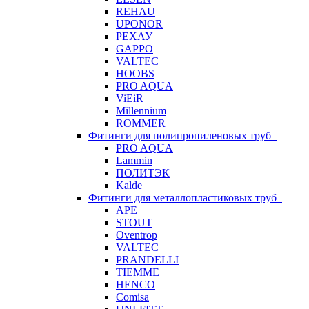
REHAU
UPONOR
РЕХАУ
GAPPO
VALTEC
HOOBS
PRO AQUA
ViEiR
Millennium
ROMMER
Фитинги для полипропиленовых труб
PRO AQUA
Lammin
ПОЛИТЭК
Kalde
Фитинги для металлопластиковых труб
APE
STOUT
Oventrop
VALTEC
PRANDELLI
TIEMME
HENCO
Comisa