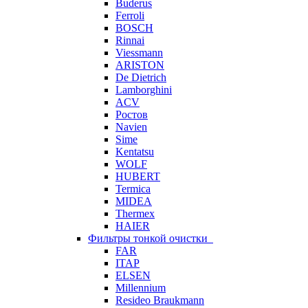
Buderus
Ferroli
BOSCH
Rinnai
Viessmann
ARISTON
De Dietrich
Lamborghini
ACV
Ростов
Navien
Sime
Kentatsu
WOLF
HUBERT
Termica
MIDEA
Thermex
HAIER
Фильтры тонкой очистки
FAR
ITAP
ELSEN
Millennium
Resideo Braukmann