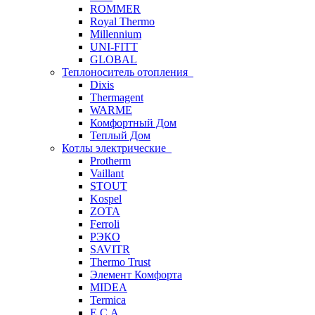
ROMMER
Royal Thermo
Millennium
UNI-FITT
GLOBAL
Теплоноситель отопления
Dixis
Thermagent
WARME
Комфортный Дом
Теплый Дом
Котлы электрические
Protherm
Vaillant
STOUT
Kospel
ZOTA
Ferroli
РЭКО
SAVITR
Thermo Trust
Элемент Комфорта
MIDEA
Termica
E.C.A