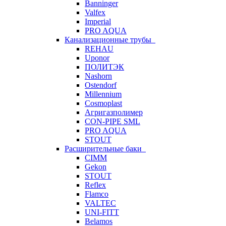
Banninger
Valfex
Imperial
PRO AQUA
Канализационные трубы
REHAU
Uponor
ПОЛИТЭК
Nashorn
Ostendorf
Millennium
Cosmoplast
Агригазполимер
CON-PIPE SML
PRO AQUA
STOUT
Расширительные баки
CIMM
Gekon
STOUT
Reflex
Flamco
VALTEC
UNI-FITT
Belamos