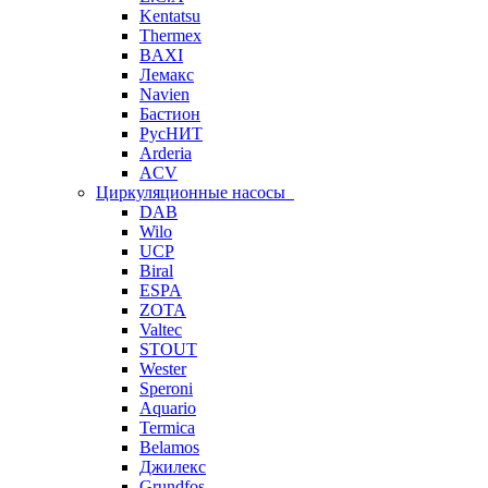
Kentatsu
Thermex
BAXI
Лемакс
Navien
Бастион
РусНИТ
Arderia
ACV
Циркуляционные насосы
DAB
Wilo
UCP
Biral
ESPA
ZOTA
Valtec
STOUT
Wester
Speroni
Aquario
Termica
Belamos
Джилекс
Grundfos