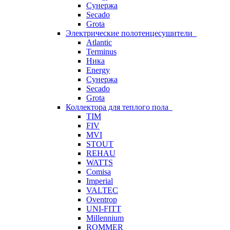
Сунержа
Secado
Grota
Электрические полотенцесушители
Atlantic
Terminus
Ника
Energy
Сунержа
Secado
Grota
Коллектора для теплого пола
TIM
FIV
MVI
STOUT
REHAU
WATTS
Comisa
Imperial
VALTEC
Oventrop
UNI-FITT
Millennium
ROMMER