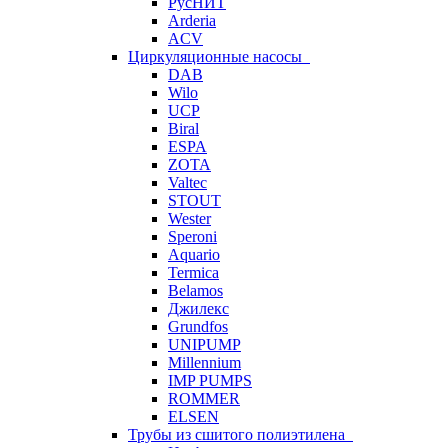
РусНИТ
Arderia
ACV
Циркуляционные насосы
DAB
Wilo
UCP
Biral
ESPA
ZOTA
Valtec
STOUT
Wester
Speroni
Aquario
Termica
Belamos
Джилекс
Grundfos
UNIPUMP
Millennium
IMP PUMPS
ROMMER
ELSEN
Трубы из сшитого полиэтилена