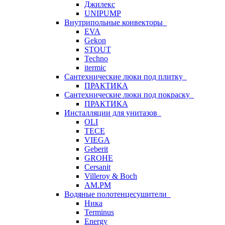
Джилекс
UNIPUMP
Внутрипольные конвекторы
EVA
Gekon
STOUT
Techno
itermic
Сантехнические люки под плитку
ПРАКТИКА
Сантехнические люки под покраску
ПРАКТИКА
Инсталляции для унитазов
OLI
TECE
VIEGA
Geberit
GROHE
Cersanit
Villeroy & Boch
AM.PM
Водяные полотенцесушители
Ника
Terminus
Energy