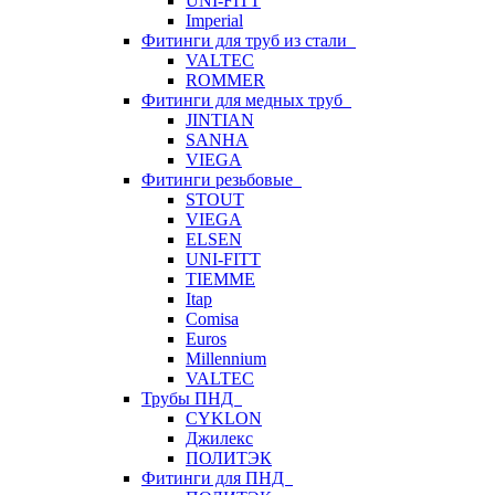
UNI-FITT
Imperial
Фитинги для труб из стали
VALTEC
ROMMER
Фитинги для медных труб
JINTIAN
SANHA
VIEGA
Фитинги резьбовые
STOUT
VIEGA
ELSEN
UNI-FITT
TIEMME
Itap
Comisa
Euros
Millennium
VALTEC
Трубы ПНД
CYKLON
Джилекс
ПОЛИТЭК
Фитинги для ПНД