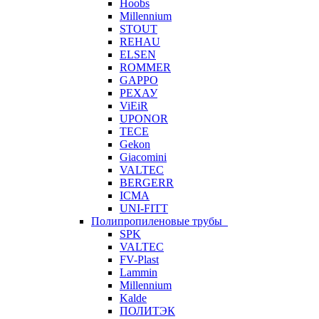
Hoobs
Millennium
STOUT
REHAU
ELSEN
ROMMER
GAPPO
РЕХАУ
ViEiR
UPONOR
TECE
Gekon
Giacomini
VALTEC
BERGERR
ICMA
UNI-FITT
Полипропиленовые трубы
SPK
VALTEC
FV-Plast
Lammin
Millennium
Kalde
ПОЛИТЭК