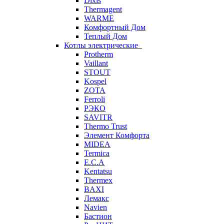
Dixis
Thermagent
WARME
Комфортный Дом
Теплый Дом
Котлы электрические
Protherm
Vaillant
STOUT
Kospel
ZOTA
Ferroli
РЭКО
SAVITR
Thermo Trust
Элемент Комфорта
MIDEA
Termica
E.C.A
Kentatsu
Thermex
BAXI
Лемакс
Navien
Бастион