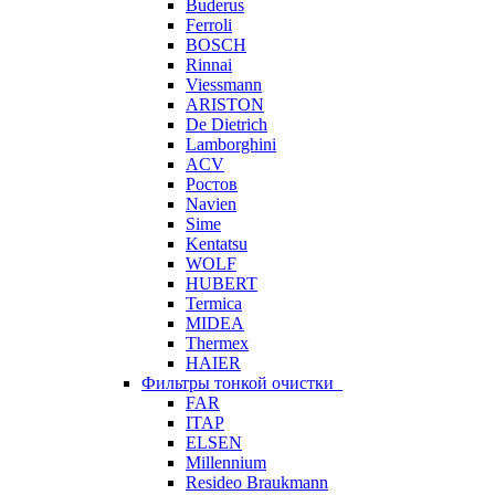
Buderus
Ferroli
BOSCH
Rinnai
Viessmann
ARISTON
De Dietrich
Lamborghini
ACV
Ростов
Navien
Sime
Kentatsu
WOLF
HUBERT
Termica
MIDEA
Thermex
HAIER
Фильтры тонкой очистки
FAR
ITAP
ELSEN
Millennium
Resideo Braukmann