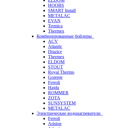
ELDOM
HOOBS
SMART Install
METALAC
EVAN
Termica
Thermex
Комбинированные бойлеры
ACV
Atlantic
Drazice
Thermex
ELDOM
STOUT
Royal Thermo
Gorenje
Ferroli
Hajdu
ROMMER
ZOTA
SUNSYSTEM
METALAC
Электрические водонагреватели
Ferroli
Ariston