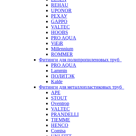
REHAU
UPONOR
РЕХАУ
GAPPO
VALTEC
HOOBS
PRO AQUA
ViEiR
Millennium
ROMMER
Фитинги для полипропиленовых труб
PRO AQUA
Lammin
ПОЛИТЭК
Kalde
Фитинги для металлопластиковых труб
APE
STOUT
Oventrop
VALTEC
PRANDELLI
TIEMME
HENCO
Comisa