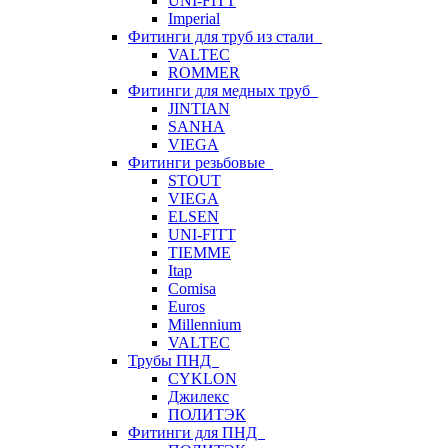
UNI-FITT
Imperial
Фитинги для труб из стали
VALTEC
ROMMER
Фитинги для медных труб
JINTIAN
SANHA
VIEGA
Фитинги резьбовые
STOUT
VIEGA
ELSEN
UNI-FITT
TIEMME
Itap
Comisa
Euros
Millennium
VALTEC
Трубы ПНД
CYKLON
Джилекс
ПОЛИТЭК
Фитинги для ПНД