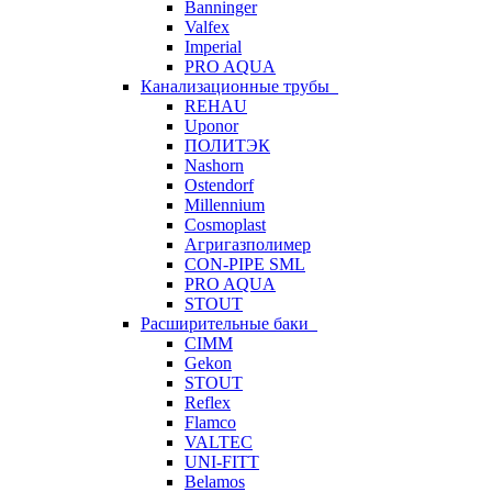
Banninger
Valfex
Imperial
PRO AQUA
Канализационные трубы
REHAU
Uponor
ПОЛИТЭК
Nashorn
Ostendorf
Millennium
Cosmoplast
Агригазполимер
CON-PIPE SML
PRO AQUA
STOUT
Расширительные баки
CIMM
Gekon
STOUT
Reflex
Flamco
VALTEC
UNI-FITT
Belamos