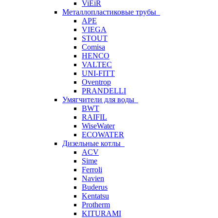
ViEiR
Металлопластиковые трубы
APE
VIEGA
STOUT
Comisa
HENCO
VALTEC
UNI-FITT
Oventrop
PRANDELLI
Умягчители для воды
BWT
RAIFIL
WiseWater
ECOWATER
Дизельные котлы
ACV
Sime
Ferroli
Navien
Buderus
Kentatsu
Protherm
KITURAMI