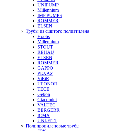
UNIPUMP
Millennium
IMP PUMPS
ROMMER
ELSEN
Трубы из сшитого полиэтилена
Hoobs
Millennium
STOUT
REHAU
ELSEN
ROMMER
GAPPO
РЕХАУ
ViEiR
UPONOR
TECE
Gekon
Giacomini
VALTEC
BERGERR
ICMA
UNI-FITT
Полипропиленовые трубы