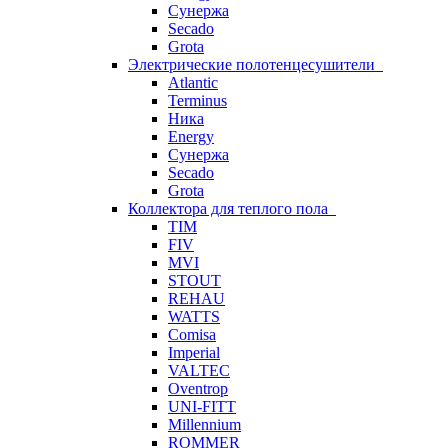
Сунержа
Secado
Grota
Электрические полотенцесушители
Atlantic
Terminus
Ника
Energy
Сунержа
Secado
Grota
Коллектора для теплого пола
TIM
FIV
MVI
STOUT
REHAU
WATTS
Comisa
Imperial
VALTEC
Oventrop
UNI-FITT
Millennium
ROMMER