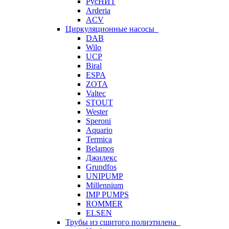
РусНИТ
Arderia
ACV
Циркуляционные насосы
DAB
Wilo
UCP
Biral
ESPA
ZOTA
Valtec
STOUT
Wester
Speroni
Aquario
Termica
Belamos
Джилекс
Grundfos
UNIPUMP
Millennium
IMP PUMPS
ROMMER
ELSEN
Трубы из сшитого полиэтилена