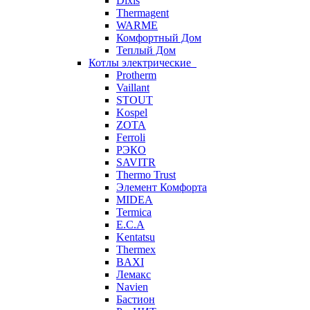
Dixis
Thermagent
WARME
Комфортный Дом
Теплый Дом
Котлы электрические
Protherm
Vaillant
STOUT
Kospel
ZOTA
Ferroli
РЭКО
SAVITR
Thermo Trust
Элемент Комфорта
MIDEA
Termica
E.C.A
Kentatsu
Thermex
BAXI
Лемакс
Navien
Бастион