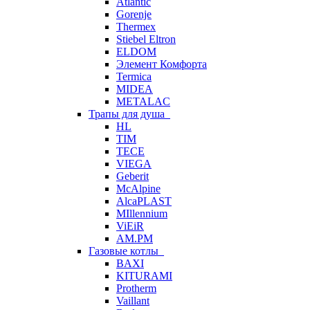
Atlantic
Gorenje
Thermex
Stiebel Eltron
ELDOM
Элемент Комфорта
Termica
MIDEA
METALAC
Трапы для душа
HL
TIM
TECE
VIEGA
Geberit
McAlpine
AlcaPLAST
MIllennium
ViEiR
AM.PM
Газовые котлы
BAXI
KITURAMI
Protherm
Vaillant