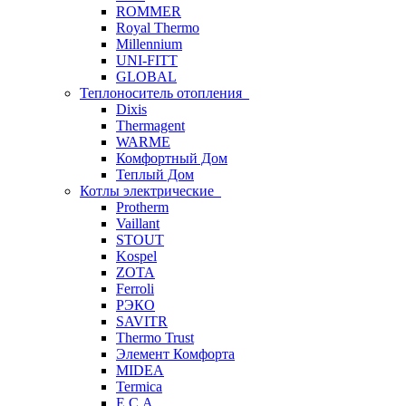
ROMMER
Royal Thermo
Millennium
UNI-FITT
GLOBAL
Теплоноситель отопления
Dixis
Thermagent
WARME
Комфортный Дом
Теплый Дом
Котлы электрические
Protherm
Vaillant
STOUT
Kospel
ZOTA
Ferroli
РЭКО
SAVITR
Thermo Trust
Элемент Комфорта
MIDEA
Termica
E.C.A