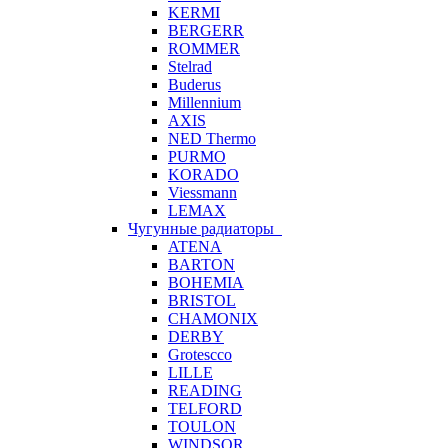
KERMI
BERGERR
ROMMER
Stelrad
Buderus
Millennium
AXIS
NED Thermo
PURMO
KORADO
Viessmann
LEMAX
Чугунные радиаторы
ATENA
BARTON
BOHEMIA
BRISTOL
CHAMONIX
DERBY
Grotescco
LILLE
READING
TELFORD
TOULON
WINDSOR