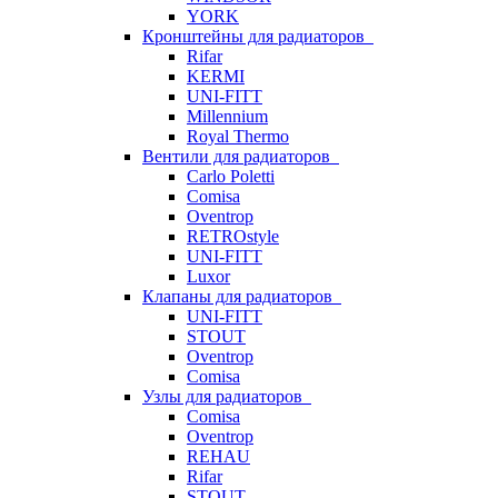
YORK
Кронштейны для радиаторов
Rifar
KERMI
UNI-FITT
Millennium
Royal Thermo
Вентили для радиаторов
Carlo Poletti
Comisa
Oventrop
RETROstyle
UNI-FITT
Luxor
Клапаны для радиаторов
UNI-FITT
STOUT
Oventrop
Comisa
Узлы для радиаторов
Comisa
Oventrop
REHAU
Rifar
STOUT