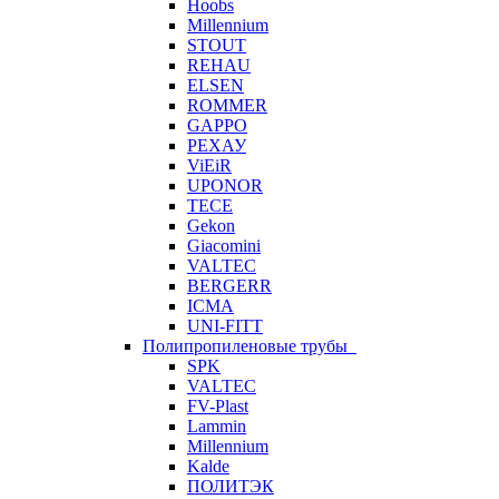
Hoobs
Millennium
STOUT
REHAU
ELSEN
ROMMER
GAPPO
РЕХАУ
ViEiR
UPONOR
TECE
Gekon
Giacomini
VALTEC
BERGERR
ICMA
UNI-FITT
Полипропиленовые трубы
SPK
VALTEC
FV-Plast
Lammin
Millennium
Kalde
ПОЛИТЭК