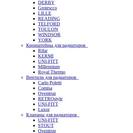
DERBY
Grotescco
LILLE
READING
TELFORD
TOULON
WINDSOR
YORK
Кронштейны для радиаторов
Rifar
KERMI
UNI-FITT
Millennium
Royal Thermo
Вентили для радиаторов
Carlo Poletti
Comisa
Oventrop
RETROstyle
UNI-FITT
Luxor
Клапаны для радиаторов
UNI-FITT
STOUT
Oventrop