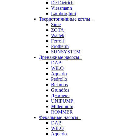
De Dietrich
Viessmann
Lamborghini
Твердотопливные котлы
Sime
ZOTA
Wattek
Ferroli
Protherm
SUNSYSTEM
Дренажные насосы
DAB
WILO
Aquario
Pedrollo
Belamos
Grundfos
Джилекс
UNIPUMP
Millennium
ROMMER
Фекальные насосы
DAB
WILO
Aquario