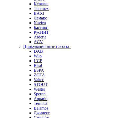
Kentatsu
Thermex
BAXI
Лемакс
Navien
Бастион
РусНИТ
Arderia
ACV
Циркуляционные насосы
DAB
Wilo
UCP
Biral
ESPA
ZOTA
Valtec
STOUT
Wester
Speroni
Aquario
Termica
Belamos
Джилекс
Grundfos