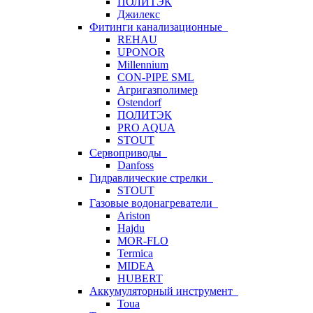
ПОЛИТЭК
Джилекс
Фитинги канализационные
REHAU
UPONOR
Millennium
CON-PIPE SML
Агригазполимер
Ostendorf
ПОЛИТЭК
PRO AQUA
STOUT
Сервоприводы
Danfoss
Гидравлические стрелки
STOUT
Газовые водонагреватели
Ariston
Hajdu
MOR-FLO
Termica
MIDEA
HUBERT
Аккумуляторный инструмент
Toua