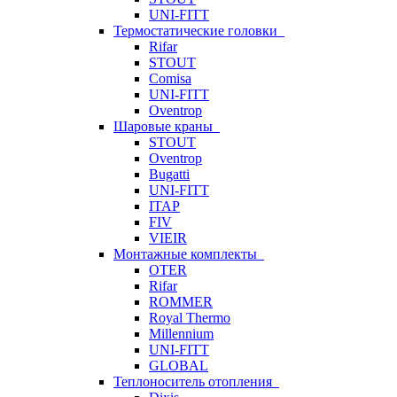
UNI-FITT
Термостатические головки
Rifar
STOUT
Comisa
UNI-FITT
Oventrop
Шаровые краны
STOUT
Oventrop
Bugatti
UNI-FITT
ITAP
FIV
VIEIR
Монтажные комплекты
OTER
Rifar
ROMMER
Royal Thermo
Millennium
UNI-FITT
GLOBAL
Теплоноситель отопления