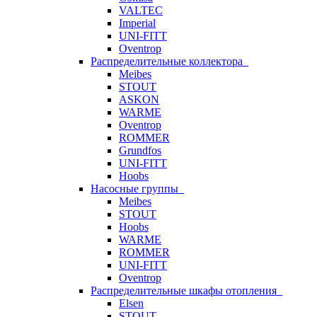
VALTEC
Imperial
UNI-FITT
Oventrop
Распределительные коллектора
Meibes
STOUT
ASKON
WARME
Oventrop
ROMMER
Grundfos
UNI-FITT
Hoobs
Насосные группы
Meibes
STOUT
Hoobs
WARME
ROMMER
UNI-FITT
Oventrop
Распределительные шкафы отопления
Elsen
STOUT