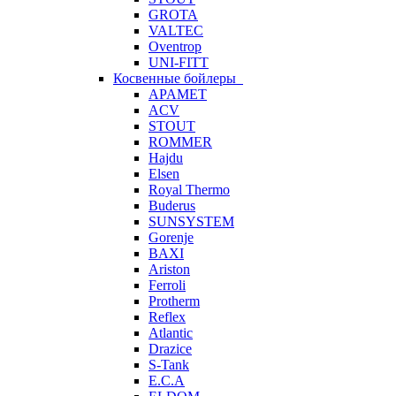
GROTA
VALTEC
Oventrop
UNI-FITT
Косвенные бойлеры
APAMET
ACV
STOUT
ROMMER
Hajdu
Elsen
Royal Thermo
Buderus
SUNSYSTEM
Gorenje
BAXI
Ariston
Ferroli
Protherm
Reflex
Atlantic
Drazice
S-Tank
E.C.A