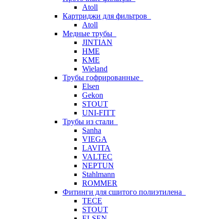
Atoll
Картриджи для фильтров
Atoll
Медные трубы
JINTIAN
HME
KME
Wieland
Трубы гофрированные
Elsen
Gekon
STOUT
UNI-FITT
Трубы из стали
Sanha
VIEGA
LAVITA
VALTEC
NEPTUN
Stahlmann
ROMMER
Фитинги для сшитого полиэтилена
TECE
STOUT
ELSEN