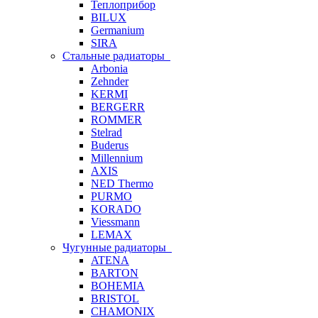
Теплоприбор
BILUX
Germanium
SIRA
Стальные радиаторы
Arbonia
Zehnder
KERMI
BERGERR
ROMMER
Stelrad
Buderus
Millennium
AXIS
NED Thermo
PURMO
KORADO
Viessmann
LEMAX
Чугунные радиаторы
ATENA
BARTON
BOHEMIA
BRISTOL
CHAMONIX