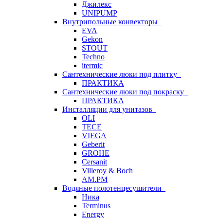
Джилекс
UNIPUMP
Внутрипольные конвекторы
EVA
Gekon
STOUT
Techno
itermic
Сантехнические люки под плитку
ПРАКТИКА
Сантехнические люки под покраску
ПРАКТИКА
Инсталляции для унитазов
OLI
TECE
VIEGA
Geberit
GROHE
Cersanit
Villeroy & Boch
AM.PM
Водяные полотенцесушители
Ника
Terminus
Energy