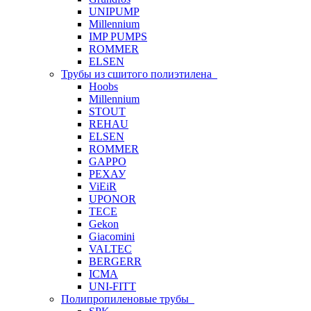
UNIPUMP
Millennium
IMP PUMPS
ROMMER
ELSEN
Трубы из сшитого полиэтилена
Hoobs
Millennium
STOUT
REHAU
ELSEN
ROMMER
GAPPO
РЕХАУ
ViEiR
UPONOR
TECE
Gekon
Giacomini
VALTEC
BERGERR
ICMA
UNI-FITT
Полипропиленовые трубы