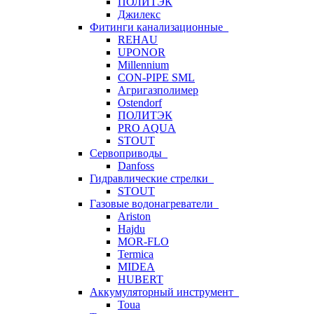
ПОЛИТЭК
Джилекс
Фитинги канализационные
REHAU
UPONOR
Millennium
CON-PIPE SML
Агригазполимер
Ostendorf
ПОЛИТЭК
PRO AQUA
STOUT
Сервоприводы
Danfoss
Гидравлические стрелки
STOUT
Газовые водонагреватели
Ariston
Hajdu
MOR-FLO
Termica
MIDEA
HUBERT
Аккумуляторный инструмент
Toua