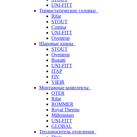
UNI-FITT
Термостатические головки
Rifar
STOUT
Comisa
UNI-FITT
Oventrop
Шаровые краны
STOUT
Oventrop
Bugatti
UNI-FITT
ITAP
FIV
VIEIR
Монтажные комплекты
OTER
Rifar
ROMMER
Royal Thermo
Millennium
UNI-FITT
GLOBAL
Теплоноситель отопления