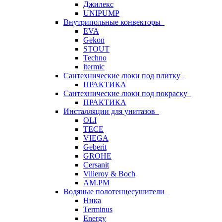
Джилекс
UNIPUMP
Внутрипольные конвекторы
EVA
Gekon
STOUT
Techno
itermic
Сантехнические люки под плитку
ПРАКТИКА
Сантехнические люки под покраску
ПРАКТИКА
Инсталляции для унитазов
OLI
TECE
VIEGA
Geberit
GROHE
Cersanit
Villeroy & Boch
AM.PM
Водяные полотенцесушители
Ника
Terminus
Energy