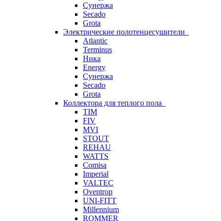
Сунержа
Secado
Grota
Электрические полотенцесушители
Atlantic
Terminus
Ника
Energy
Сунержа
Secado
Grota
Коллектора для теплого пола
TIM
FIV
MVI
STOUT
REHAU
WATTS
Comisa
Imperial
VALTEC
Oventrop
UNI-FITT
Millennium
ROMMER