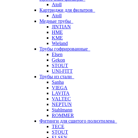
Atoll
Картриджи для фильтров
Atoll
Медные трубы
JINTIAN
HME
KME
Wieland
Трубы гофрированные
Elsen
Gekon
STOUT
UNI-FITT
Трубы из стали
Sanha
VIEGA
LAVITA
VALTEC
NEPTUN
Stahlmann
ROMMER
Фитинги для сшитого полиэтилена
TECE
STOUT
ELSEN