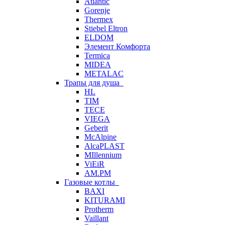
Atlantic
Gorenje
Thermex
Stiebel Eltron
ELDOM
Элемент Комфорта
Termica
MIDEA
METALAC
Трапы для душа
HL
TIM
TECE
VIEGA
Geberit
McAlpine
AlcaPLAST
MIllennium
ViEiR
AM.PM
Газовые котлы
BAXI
KITURAMI
Protherm
Vaillant