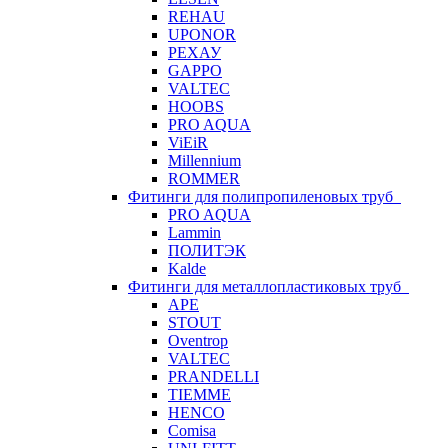
REHAU
UPONOR
РЕХАУ
GAPPO
VALTEC
HOOBS
PRO AQUA
ViEiR
Millennium
ROMMER
Фитинги для полипропиленовых труб
PRO AQUA
Lammin
ПОЛИТЭК
Kalde
Фитинги для металлопластиковых труб
APE
STOUT
Oventrop
VALTEC
PRANDELLI
TIEMME
HENCO
Comisa