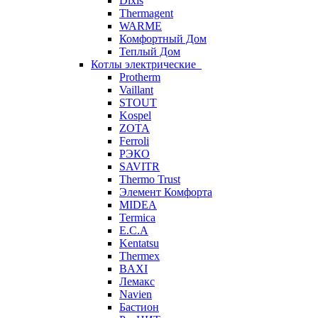
Dixis
Thermagent
WARME
Комфортный Дом
Теплый Дом
Котлы электрические
Protherm
Vaillant
STOUT
Kospel
ZOTA
Ferroli
РЭКО
SAVITR
Thermo Trust
Элемент Комфорта
MIDEA
Termica
E.C.A
Kentatsu
Thermex
BAXI
Лемакс
Navien
Бастион