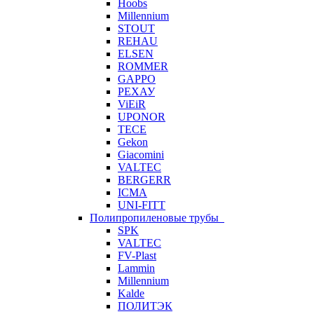
Hoobs
Millennium
STOUT
REHAU
ELSEN
ROMMER
GAPPO
РЕХАУ
ViEiR
UPONOR
TECE
Gekon
Giacomini
VALTEC
BERGERR
ICMA
UNI-FITT
Полипропиленовые трубы
SPK
VALTEC
FV-Plast
Lammin
Millennium
Kalde
ПОЛИТЭК