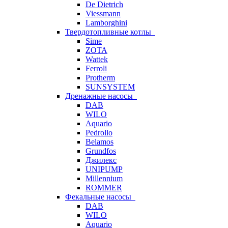
De Dietrich
Viessmann
Lamborghini
Твердотопливные котлы
Sime
ZOTA
Wattek
Ferroli
Protherm
SUNSYSTEM
Дренажные насосы
DAB
WILO
Aquario
Pedrollo
Belamos
Grundfos
Джилекс
UNIPUMP
Millennium
ROMMER
Фекальные насосы
DAB
WILO
Aquario