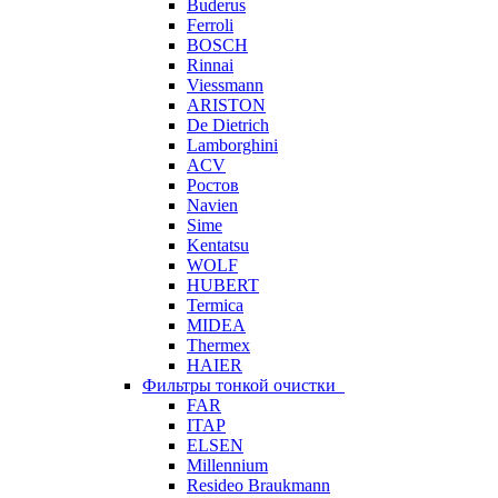
Buderus
Ferroli
BOSCH
Rinnai
Viessmann
ARISTON
De Dietrich
Lamborghini
ACV
Ростов
Navien
Sime
Kentatsu
WOLF
HUBERT
Termica
MIDEA
Thermex
HAIER
Фильтры тонкой очистки
FAR
ITAP
ELSEN
Millennium
Resideo Braukmann