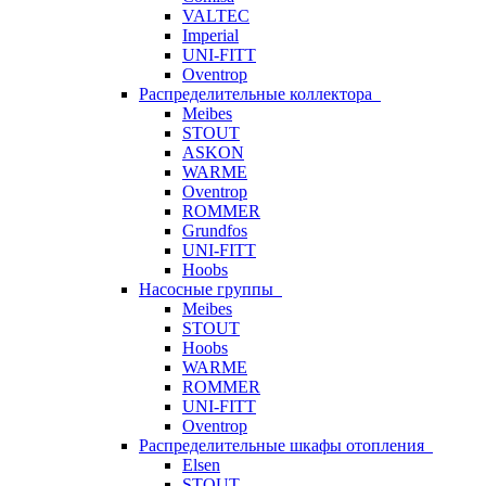
VALTEC
Imperial
UNI-FITT
Oventrop
Распределительные коллектора
Meibes
STOUT
ASKON
WARME
Oventrop
ROMMER
Grundfos
UNI-FITT
Hoobs
Насосные группы
Meibes
STOUT
Hoobs
WARME
ROMMER
UNI-FITT
Oventrop
Распределительные шкафы отопления
Elsen
STOUT