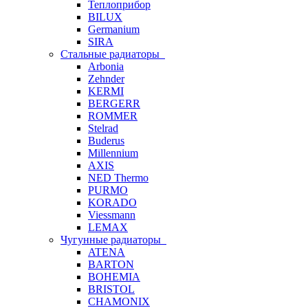
Теплоприбор
BILUX
Germanium
SIRA
Стальные радиаторы
Arbonia
Zehnder
KERMI
BERGERR
ROMMER
Stelrad
Buderus
Millennium
AXIS
NED Thermo
PURMO
KORADO
Viessmann
LEMAX
Чугунные радиаторы
ATENA
BARTON
BOHEMIA
BRISTOL
CHAMONIX