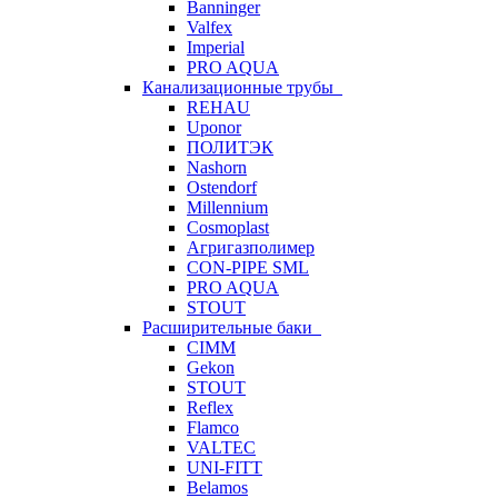
Banninger
Valfex
Imperial
PRO AQUA
Канализационные трубы
REHAU
Uponor
ПОЛИТЭК
Nashorn
Ostendorf
Millennium
Cosmoplast
Агригазполимер
CON-PIPE SML
PRO AQUA
STOUT
Расширительные баки
CIMM
Gekon
STOUT
Reflex
Flamco
VALTEC
UNI-FITT
Belamos