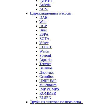
РусНИТ
Arderia
ACV
Циркуляционные насосы
DAB
Wilo
UCP
Biral
ESPA
ZOTA
Valtec
STOUT
Wester
Speroni
Aquario
Termica
Belamos
Джилекс
Grundfos
UNIPUMP
Millennium
IMP PUMPS
ROMMER
ELSEN
Трубы из сшитого полиэтилена