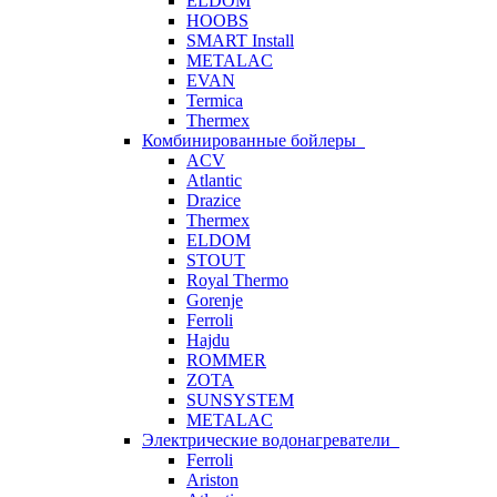
ELDOM
HOOBS
SMART Install
METALAC
EVAN
Termica
Thermex
Комбинированные бойлеры
ACV
Atlantic
Drazice
Thermex
ELDOM
STOUT
Royal Thermo
Gorenje
Ferroli
Hajdu
ROMMER
ZOTA
SUNSYSTEM
METALAC
Электрические водонагреватели
Ferroli
Ariston