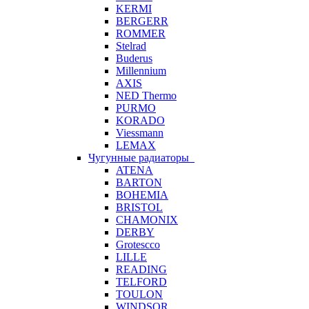
KERMI
BERGERR
ROMMER
Stelrad
Buderus
Millennium
AXIS
NED Thermo
PURMO
KORADO
Viessmann
LEMAX
Чугунные радиаторы
ATENA
BARTON
BOHEMIA
BRISTOL
CHAMONIX
DERBY
Grotescco
LILLE
READING
TELFORD
TOULON
WINDSOR