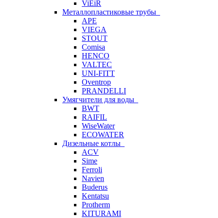
ViEiR
Металлопластиковые трубы
APE
VIEGA
STOUT
Comisa
HENCO
VALTEC
UNI-FITT
Oventrop
PRANDELLI
Умягчители для воды
BWT
RAIFIL
WiseWater
ECOWATER
Дизельные котлы
ACV
Sime
Ferroli
Navien
Buderus
Kentatsu
Protherm
KITURAMI