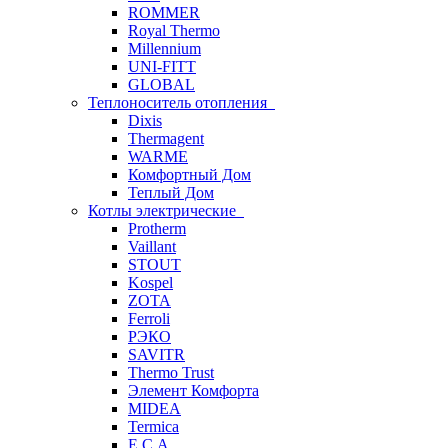
ROMMER
Royal Thermo
Millennium
UNI-FITT
GLOBAL
Теплоноситель отопления
Dixis
Thermagent
WARME
Комфортный Дом
Теплый Дом
Котлы электрические
Protherm
Vaillant
STOUT
Kospel
ZOTA
Ferroli
РЭКО
SAVITR
Thermo Trust
Элемент Комфорта
MIDEA
Termica
E.C.A