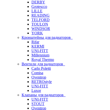
DERBY
Grotescco
LILLE
READING
TELFORD
TOULON
WINDSOR
YORK
Кронштейны для радиаторов
Rifar
KERMI
UNI-FITT
Millennium
Royal Thermo
Вентили для радиаторов
Carlo Poletti
Comisa
Oventrop
RETROstyle
UNI-FITT
Luxor
Клапаны для радиаторов
UNI-FITT
STOUT
Oventrop