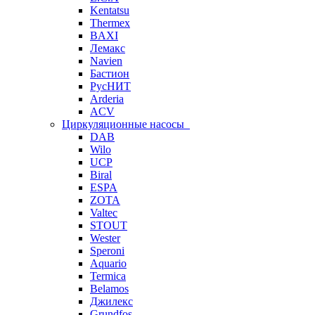
Kentatsu
Thermex
BAXI
Лемакс
Navien
Бастион
РусНИТ
Arderia
ACV
Циркуляционные насосы
DAB
Wilo
UCP
Biral
ESPA
ZOTA
Valtec
STOUT
Wester
Speroni
Aquario
Termica
Belamos
Джилекс
Grundfos