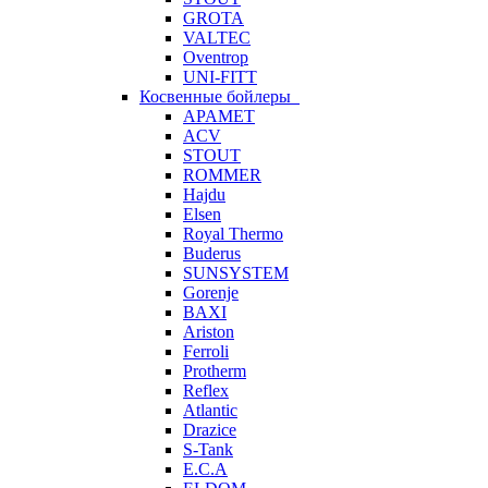
GROTA
VALTEC
Oventrop
UNI-FITT
Косвенные бойлеры
APAMET
ACV
STOUT
ROMMER
Hajdu
Elsen
Royal Thermo
Buderus
SUNSYSTEM
Gorenje
BAXI
Ariston
Ferroli
Protherm
Reflex
Atlantic
Drazice
S-Tank
E.C.A