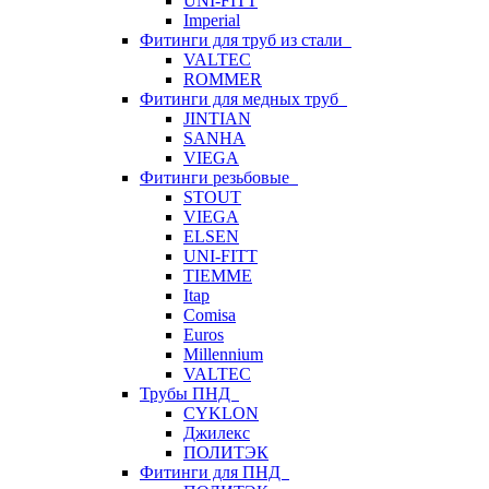
UNI-FITT
Imperial
Фитинги для труб из стали
VALTEC
ROMMER
Фитинги для медных труб
JINTIAN
SANHA
VIEGA
Фитинги резьбовые
STOUT
VIEGA
ELSEN
UNI-FITT
TIEMME
Itap
Comisa
Euros
Millennium
VALTEC
Трубы ПНД
CYKLON
Джилекс
ПОЛИТЭК
Фитинги для ПНД