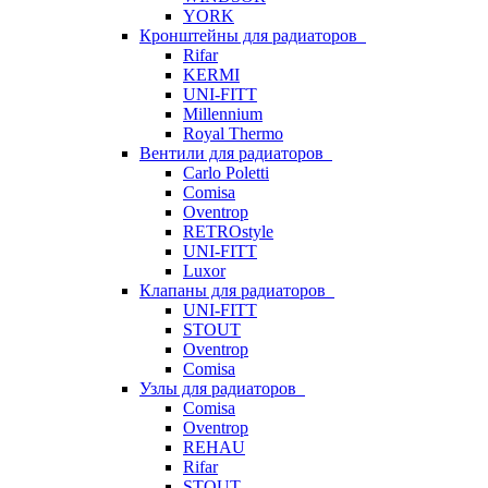
YORK
Кронштейны для радиаторов
Rifar
KERMI
UNI-FITT
Millennium
Royal Thermo
Вентили для радиаторов
Carlo Poletti
Comisa
Oventrop
RETROstyle
UNI-FITT
Luxor
Клапаны для радиаторов
UNI-FITT
STOUT
Oventrop
Comisa
Узлы для радиаторов
Comisa
Oventrop
REHAU
Rifar
STOUT