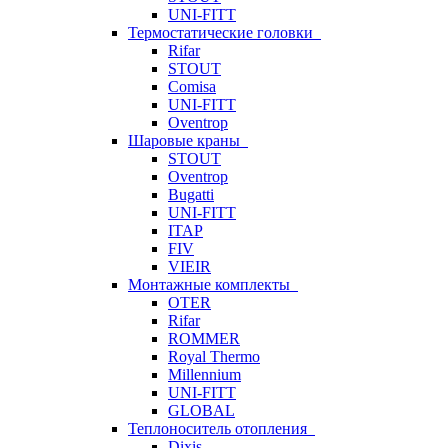
UNI-FITT
Термостатические головки
Rifar
STOUT
Comisa
UNI-FITT
Oventrop
Шаровые краны
STOUT
Oventrop
Bugatti
UNI-FITT
ITAP
FIV
VIEIR
Монтажные комплекты
OTER
Rifar
ROMMER
Royal Thermo
Millennium
UNI-FITT
GLOBAL
Теплоноситель отопления
Dixis