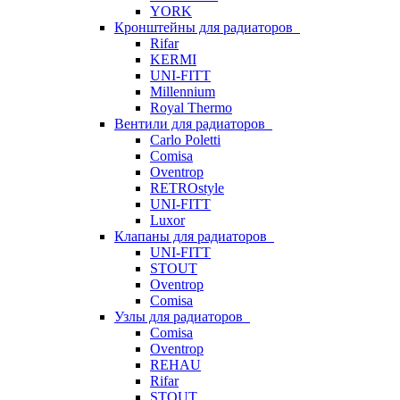
YORK
Кронштейны для радиаторов
Rifar
KERMI
UNI-FITT
Millennium
Royal Thermo
Вентили для радиаторов
Carlo Poletti
Comisa
Oventrop
RETROstyle
UNI-FITT
Luxor
Клапаны для радиаторов
UNI-FITT
STOUT
Oventrop
Comisa
Узлы для радиаторов
Comisa
Oventrop
REHAU
Rifar
STOUT