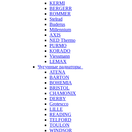
KERMI
BERGERR
ROMMER
Stelrad
Buderus
Millennium
AXIS
NED Thermo
PURMO
KORADO
Viessmann
LEMAX
Чугунные радиаторы
ATENA
BARTON
BOHEMIA
BRISTOL
CHAMONIX
DERBY
Grotescco
LILLE
READING
TELFORD
TOULON
WINDSOR