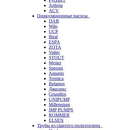
РусНИТ
Arderia
ACV
Циркуляционные насосы
DAB
Wilo
UCP
Biral
ESPA
ZOTA
Valtec
STOUT
Wester
Speroni
Aquario
Termica
Belamos
Джилекс
Grundfos
UNIPUMP
Millennium
IMP PUMPS
ROMMER
ELSEN
Трубы из сшитого полиэтилена