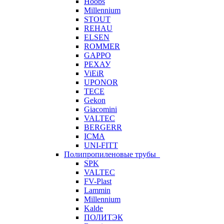
Hoobs
Millennium
STOUT
REHAU
ELSEN
ROMMER
GAPPO
РЕХАУ
ViEiR
UPONOR
TECE
Gekon
Giacomini
VALTEC
BERGERR
ICMA
UNI-FITT
Полипропиленовые трубы
SPK
VALTEC
FV-Plast
Lammin
Millennium
Kalde
ПОЛИТЭК