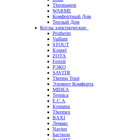
Thermagent
WARME
Комфортный Дом
Теплый Дом
Котлы электрические
Protherm
Vaillant
STOUT
Kospel
ZOTA
Ferroli
РЭКО
SAVITR
Thermo Trust
Элемент Комфорта
MIDEA
Termica
E.C.A
Kentatsu
Thermex
BAXI
Лемакс
Navien
Бастион